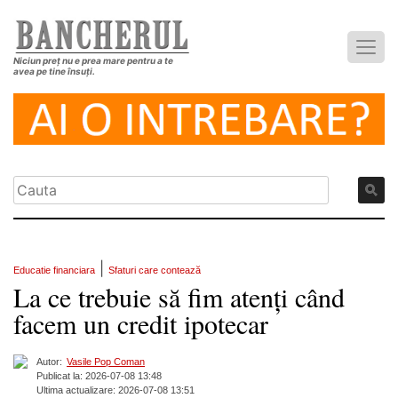
Niciun preț nu e prea mare pentru a te
avea pe tine însuți.
|
Educatie financiara
Sfaturi care contează
La ce trebuie să fim atenți când
facem un credit ipotecar
Autor:
Vasile Pop Coman
Publicat la: 2026-07-08 13:48
Ultima actualizare: 2026-07-08 13:51