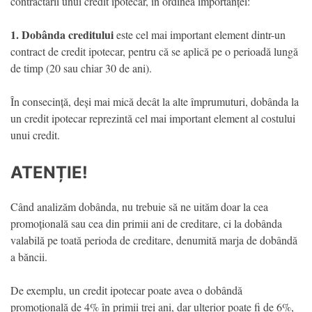
contractării unui credit ipotecar, în ordinea importanței:
1. Dobânda creditului
este cel mai important element dintr-un
contract de credit ipotecar, pentru că se aplică pe o perioadă lungă
de timp (20 sau chiar 30 de ani).
În consecință, deși mai mică decât la alte împrumuturi, dobânda la
un credit ipotecar reprezintă cel mai important element al costului
unui credit.
ATENȚIE!
Când analizăm dobânda, nu trebuie să ne uităm doar la cea
promoțională sau cea din primii ani de creditare, ci la dobânda
valabilă pe toată perioda de creditare, denumită marja de dobândă
a băncii.
De exemplu, un credit ipotecar poate avea o dobândă
promoțională de 4% în primii trei ani, dar ulterior poate fi de 6%,