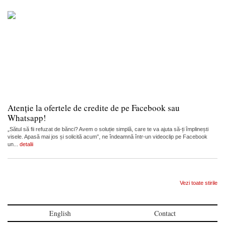
Atenție la ofertele de credite de pe Facebook sau
Whatsapp!
„Sătul să fii refuzat de bănci? Avem o soluție simplă, care te va ajuta să-ți împlinești
visele. Apasă mai jos și solicită acum”, ne îndeamnă într-un videoclip pe Facebook
un...
detalii
Vezi toate stirile
English
Contact