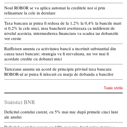
Noul ROBOR se va aplica automat la creditele noi si prin
refinantare la cele in derulare
Taxa bancara ar putea fi redusa de la 1,2% la 0,4% la bancile mari
si 0,2% la cele mici, insa bancherii avertizeaza ca indiferent de
nivelul acesteia, intermedierea financiara va scadea iar dobanzile
vor creste
Raiffeisen anunta ca activitatea bancii a incetinit substantial din
cauza taxei bancare; strategia va fi reevaluata, nu vor mai fi
acordate credite cu dobanzi mici
Tariceanu anunta un acord de principiu privind taxa bancara:
ROBOR-ul ar putea fi inlocuit cu marja de dobanda a bancilor
Toate stirile
Statistici BNR
Deficitul contului curent, cu 5% mai mic după primele cinci luni
ale anului
Deficitul contului curent, cu 12% mai mic după prima treime a