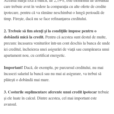
Această marjă fixă a băncii, de 2,19%, este elementul de dobândă
care trebuie avut în vedere la comparația cu alte oferte de credite
ipotecare, pentru că va rămâne neschimbat o lungă perioadă de
timp. Firește, dacă nu se face refinanțarea creditului.
2. Trebuie să fim atenți și la condițiile impuse pentru o
dobândă mică la credit.
Pentru că acestea sunt destul de multe,
precum: încasarea veniturilor într-un cont deschis la banca de unde
iei creditul, încheierea unei asigurări de viață sau cumpărarea unui
apartament nou, cu certificat energetic.
Important!
Dacă, de exemplu, pe parcursul creditului, nu mai
încasezi salariul la bancă sau nu mai ai asigurare, va trebui să
plătești o dobândă mai mare.
3. Costurile suplimentare aferente unui credit ipotecar
trebuie
și ele luate în calcul. Dintre acestea, cel mai important este
avansul.