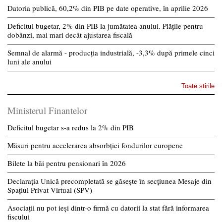
Datoria publică, 60,2% din PIB pe date operative, în aprilie 2026
Deficitul bugetar, 2% din PIB la jumătatea anului. Plățile pentru
dobânzi, mai mari decât ajustarea fiscală
Semnal de alarmă - producția industrială, -3,3% după primele cinci
luni ale anului
Toate stirile
Ministerul Finantelor
Deficitul bugetar s-a redus la 2% din PIB
Măsuri pentru accelerarea absorbției fondurilor europene
Bilete la băi pentru pensionari în 2026
Declarația Unică precompletată se găsește în secțiunea Mesaje din
Spațiul Privat Virtual (SPV)
Asociații nu pot ieși dintr-o firmă cu datorii la stat fără informarea
fiscului