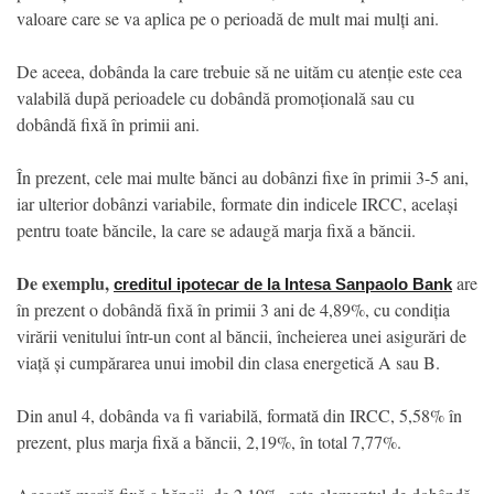
valoare care se va aplica pe o perioadă de mult mai mulți ani.
De aceea, dobânda la care trebuie să ne uităm cu atenție este cea
valabilă după perioadele cu dobândă promoțională sau cu
dobândă fixă în primii ani.
În prezent, cele mai multe bănci au dobânzi fixe în primii 3-5 ani,
iar ulterior dobânzi variabile, formate din indicele IRCC, același
pentru toate băncile, la care se adaugă marja fixă a băncii.
De exemplu,
are
creditul ipotecar de la Intesa Sanpaolo Bank
în prezent o dobândă fixă în primii 3 ani de 4,89%, cu condiția
virării venitului într-un cont al băncii, încheierea unei asigurări de
viață și cumpărarea unui imobil din clasa energetică A sau B.
Din anul 4, dobânda va fi variabilă, formată din IRCC, 5,58% în
prezent, plus marja fixă a băncii, 2,19%, în total 7,77%.