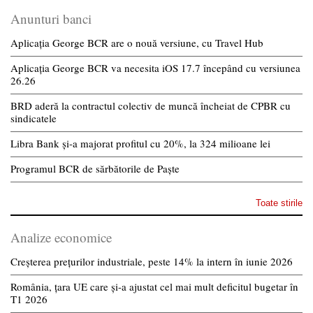
Anunturi banci
Aplicația George BCR are o nouă versiune, cu Travel Hub
Aplicația George BCR va necesita iOS 17.7 începând cu versiunea
26.26
BRD aderă la contractul colectiv de muncă încheiat de CPBR cu
sindicatele
Libra Bank și-a majorat profitul cu 20%, la 324 milioane lei
Programul BCR de sărbătorile de Paște
Toate stirile
Analize economice
Creșterea prețurilor industriale, peste 14% la intern în iunie 2026
România, țara UE care și-a ajustat cel mai mult deficitul bugetar în
T1 2026