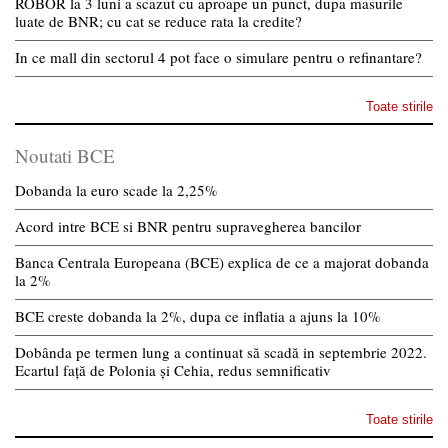
ROBOR la 3 luni a scazut cu aproape un punct, dupa masurile
luate de BNR; cu cat se reduce rata la credite?
In ce mall din sectorul 4 pot face o simulare pentru o refinantare?
Toate stirile
Noutati BCE
Dobanda la euro scade la 2,25%
Acord intre BCE si BNR pentru supravegherea bancilor
Banca Centrala Europeana (BCE) explica de ce a majorat dobanda
la 2%
BCE creste dobanda la 2%, dupa ce inflatia a ajuns la 10%
Dobânda pe termen lung a continuat să scadă in septembrie 2022.
Ecartul față de Polonia și Cehia, redus semnificativ
Toate stirile