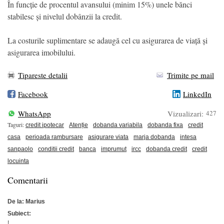
În funcție de procentul avansului (minim 15%) unele bănci
stabilesc și nivelul dobânzii la credit.
La costurile suplimentare se adaugă cel cu asigurarea de viață și
asigurarea imobilului.
Tipareste detalii
Trimite pe mail
Facebook
LinkedIn
WhatsApp
Vizualizari:
427
Taguri:
credit ipotecar
Atenție
dobanda variabila
dobanda fixa
credit
casa
perioada rambursare
asigurare viata
marja dobanda
intesa
sanpaolo
conditii credit
banca
imprumut
ircc
dobanda credit
credit
locuinta
Comentarii
De la: Marius
Subiect:
!