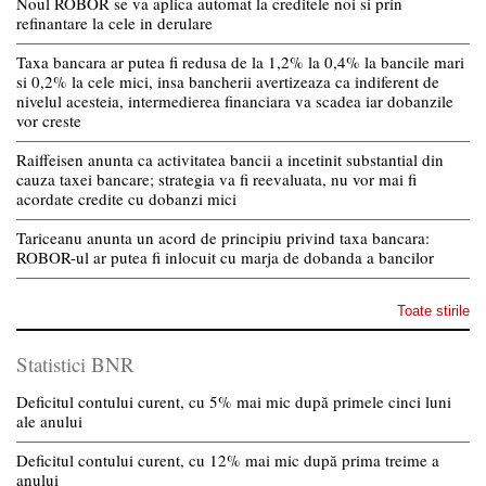
Noul ROBOR se va aplica automat la creditele noi si prin
refinantare la cele in derulare
Taxa bancara ar putea fi redusa de la 1,2% la 0,4% la bancile mari
si 0,2% la cele mici, insa bancherii avertizeaza ca indiferent de
nivelul acesteia, intermedierea financiara va scadea iar dobanzile
vor creste
Raiffeisen anunta ca activitatea bancii a incetinit substantial din
cauza taxei bancare; strategia va fi reevaluata, nu vor mai fi
acordate credite cu dobanzi mici
Tariceanu anunta un acord de principiu privind taxa bancara:
ROBOR-ul ar putea fi inlocuit cu marja de dobanda a bancilor
Toate stirile
Statistici BNR
Deficitul contului curent, cu 5% mai mic după primele cinci luni
ale anului
Deficitul contului curent, cu 12% mai mic după prima treime a
anului