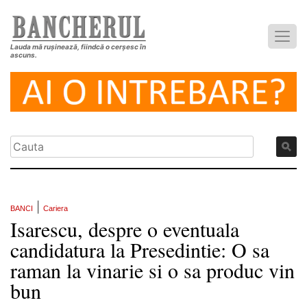
Lauda mă rușinează, fiindcă o cerșesc în
ascuns.
|
BANCI
Cariera
Isarescu, despre o eventuala
candidatura la Presedintie: O sa
raman la vinarie si o sa produc vin
bun