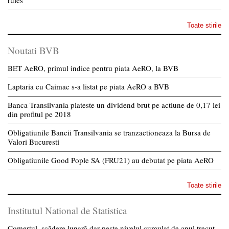
Toate stirile
Noutati BVB
BET AeRO, primul indice pentru piata AeRO, la BVB
Laptaria cu Caimac s-a listat pe piata AeRO a BVB
Banca Transilvania plateste un dividend brut pe actiune de 0,17 lei
din profitul pe 2018
Obligatiunile Bancii Transilvania se tranzactioneaza la Bursa de
Valori Bucuresti
Obligatiunile Good Pople SA (FRU21) au debutat pe piata AeRO
Toate stirile
Institutul National de Statistica
Comerțul, scădere lunară dar peste nivelul cumulat de anul trecut