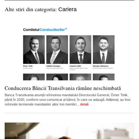
Alte stiri din categoria:
Cariera
Conducerea Băncii Transilvania rămâne neschimbată
Banca Transilvania anunță reînnoirea mandatului Directorului General, Ömer Tetik,
până în 2030, conform unui comunicat al băncii, în care se adaugă: Adițional, au fost
reînnoite termenele mandatelor altor trei membri...
detalii