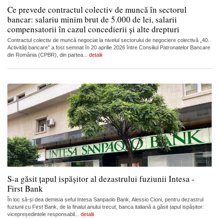
Ce prevede contractul colectiv de muncă în sectorul
bancar: salariu minim brut de 5.000 de lei, salarii
compensatorii în cazul concedierii și alte drepturi
Contractul colectiv de muncă negociat la nivelul sectorului de negociere colectivă „40.
Activități bancare” a fost semnat în 20 aprilie 2026 între Consiliul Patronatelor Bancare
din România (CPBR), din partea...
detalii
S-a găsit țapul ispășitor al dezastrului fuziunii Intesa -
First Bank
În loc să-și dea demisia șeful Intesa Sanpaolo Bank, Alessio Cioni, pentru dezastrul
fuziunii cu First Bank, de la finalul anului trecut, banca italiană a găsit țapul ispășitor:
vicepreședintele responsabil...
detalii