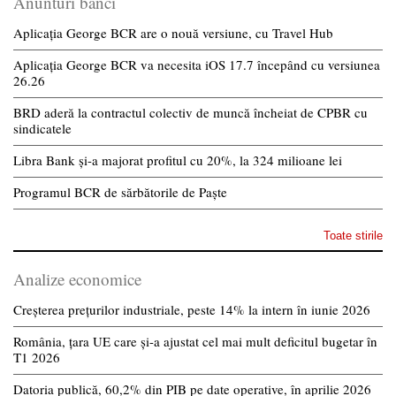
Anunturi banci
Aplicația George BCR are o nouă versiune, cu Travel Hub
Aplicația George BCR va necesita iOS 17.7 începând cu versiunea
26.26
BRD aderă la contractul colectiv de muncă încheiat de CPBR cu
sindicatele
Libra Bank și-a majorat profitul cu 20%, la 324 milioane lei
Programul BCR de sărbătorile de Paște
Toate stirile
Analize economice
Creșterea prețurilor industriale, peste 14% la intern în iunie 2026
România, țara UE care și-a ajustat cel mai mult deficitul bugetar în
T1 2026
Datoria publică, 60,2% din PIB pe date operative, în aprilie 2026