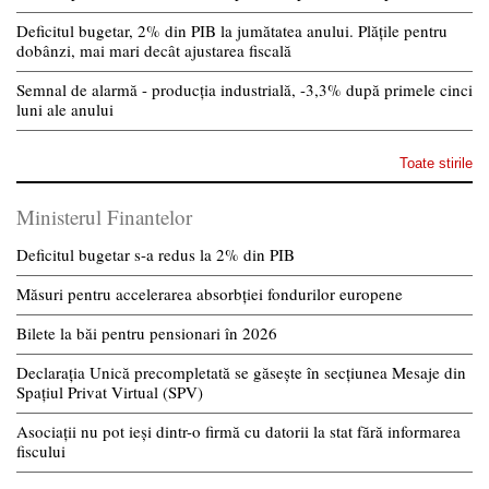
Deficitul bugetar, 2% din PIB la jumătatea anului. Plățile pentru
dobânzi, mai mari decât ajustarea fiscală
Semnal de alarmă - producția industrială, -3,3% după primele cinci
luni ale anului
Toate stirile
Ministerul Finantelor
Deficitul bugetar s-a redus la 2% din PIB
Măsuri pentru accelerarea absorbției fondurilor europene
Bilete la băi pentru pensionari în 2026
Declarația Unică precompletată se găsește în secțiunea Mesaje din
Spațiul Privat Virtual (SPV)
Asociații nu pot ieși dintr-o firmă cu datorii la stat fără informarea
fiscului