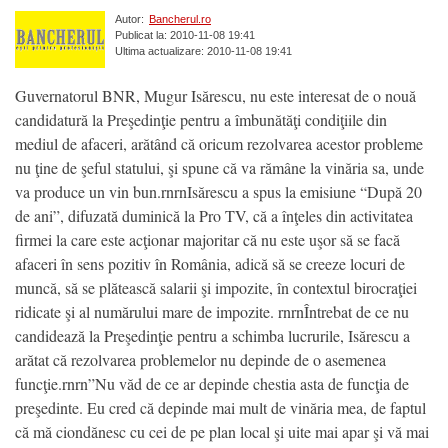
Autor:
Bancherul.ro
Publicat la: 2010-11-08 19:41
Ultima actualizare: 2010-11-08 19:41
Guvernatorul BNR, Mugur Isărescu, nu este interesat de o nouă
candidatură la Preşedinţie pentru a îmbunătăţi condiţiile din
mediul de afaceri, arătând că oricum rezolvarea acestor probleme
nu ţine de şeful statului, şi spune că va rămâne la vinăria sa, unde
va produce un vin bun.rnrnIsărescu a spus la emisiune “După 20
de ani”, difuzată duminică la Pro TV, că a înţeles din activitatea
firmei la care este acţionar majoritar că nu este uşor să se facă
afaceri în sens pozitiv în România, adică să se creeze locuri de
muncă, să se plătească salarii şi impozite, în contextul birocraţiei
ridicate şi al numărului mare de impozite. rnrnÎntrebat de ce nu
candidează la Preşedinţie pentru a schimba lucrurile, Isărescu a
arătat că rezolvarea problemelor nu depinde de o asemenea
funcţie.rnrn”Nu văd de ce ar depinde chestia asta de funcţia de
preşedinte. Eu cred că depinde mai mult de vinăria mea, de faptul
că mă ciondănesc cu cei de pe plan local şi uite mai apar şi vă mai