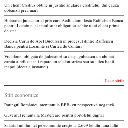
Un client Credius obtine in justitie anularea creditului, din cauza
dobanzii prea mari
Hotararea judecatoriei prin care Aedificium, fosta Raiffeisen Banca
pentru Locuinte, si statul sunt obligati sa achite unui client prima
de stat
Decizia Curtii de Apel Bucuresti in procesul dintre Raiffeisen
Banca pentru Locuinte si Curtea de Conturi
Vodafone, obligata de judecatori sa despagubeasca un abonat
caruia a refuzat sa-i repare un telefon stricat sau sa-i dea banii
inapoi (decizia instantei)
Toate stirile
Stiri economice
Ratingul României, menținut la BBB- cu perspectivă negativă
Guvernul renunță la Mastercard pentru portofelul digital
Salariul minim net pe economie crește la 2.699 lei din luna iulie