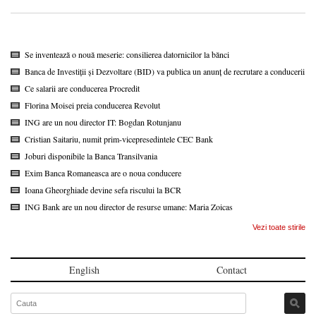
Se inventează o nouă meserie: consilierea datornicilor la bănci
Banca de Investiții și Dezvoltare (BID) va publica un anunț de recrutare a conducerii
Ce salarii are conducerea Procredit
Florina Moisei preia conducerea Revolut
ING are un nou director IT: Bogdan Rotunjanu
Cristian Saitariu, numit prim-vicepresedintele CEC Bank
Joburi disponibile la Banca Transilvania
Exim Banca Romaneasca are o noua conducere
Ioana Gheorghiade devine sefa riscului la BCR
ING Bank are un nou director de resurse umane: Maria Zoicas
Vezi toate stirile
English
Contact