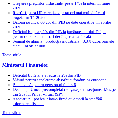
Creșterea prețurilor industriale, peste 14% la intern în iunie
2026
România, țara UE care și-a ajustat cel mai mult deficitul
bugetar în T1 2026
Datoria publică, 60,2% din PIB pe date operative, în aprilie
2026
Deficitul bugetar, 2% din PIB la jumătatea anului. Plățile
pentru dobânzi, mai mari decât ajustarea fiscală
Semnal de alarmă - producția industrială, -3,3% după primele
cinci luni ale anului
Toate stirile
Ministerul Finantelor
Deficitul bugetar s-a redus la 2% din PIB
Măsuri pentru accelerarea absorbției fondurilor europene
Bilete la băi pentru pensionari în 2026
Declarația Unică precompletată se găsește în secțiunea Mesaje
din Spațiul Privat Virtual (SPV)
Asociații nu pot ieși dintr-o firmă cu datorii la stat fără
informarea fiscului
Toate stirile