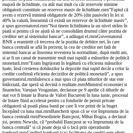
majorã de lichiditate, cu atât mai mult cu câr rezervele minime
obligatorii constituie un rezervor masiv de lichiditate.rnrn”Faptul cã
avem o rezervã minimã obligatorie de 20% (din pasivele) în lei si
40% la valutã, înseamnã cã existã un rezervor de lichiditate masiv”,
a spus guvernatorul.rnrn”Noi tinem lichiditatea la un nivel strâns în
piatã si pentru cã ne ajutã sã ne consolidãm drumul cãtre pozitia de
creditor net al sistemului bancar”, a adãugat el.rnrnGuvernatorul
BNR a reamintit cã trecerea de la pozitia de debitor net, în care
banca centralã se aflã în prezent, la cea de creditor net fatã de
sistemul bancar ar însemna revenirea la normalitate, dupã multi ani,
si ar fi un canal de transmisie mult mai rapidã a mãsurilor de politicã
monetarã.rnrn”Eram îngrijorati în legãturã cu eficienta mãsurilor
luate, însã cresterea dobânzilor la depozite mai rapid decât a celor la
credite confirmã eficienta deciziilor de politicã monetarã”, a spus
guvernatorul.rnrnIsãrescu a mai spus cã piata titlurilor de stat este
întârziatã, dar sperã sã devinã o realitate.rnrnMinistrul economiei si
finantelor, Varujan Vosganian, declarase pe 9 aprilie cã titlurile de
stat vor fi listate la Bursa de Valori Bucuresti în luna iunie, procesul
de listare fiind accelerat pentru ca fondurile de pensii private
obligatorii sã poatã plasa banii pe care îi vor primi de la buget
începând cu luna mai.rnrnBancherii spun cã se vor împrumuta de la
banca centralã rnrnPresedintele Bancpost, Mihai Bogza, a declarat
joi, pentru NewsIn, cã “probabil Bancpost se va împrumuta de la
banca centralã” si cã poate deja sã o facã prin operatiunile
lombard.rnrnCreditul lombard (sau facilitatea de credit) este oferit