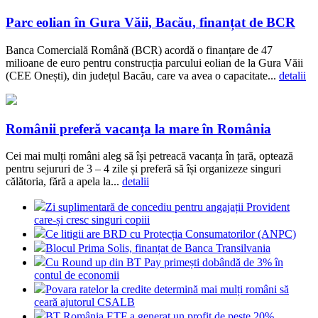
Parc eolian în Gura Văii, Bacău, finanțat de BCR
Banca Comercială Română (BCR) acordă o finanțare de 47
milioane de euro pentru construcția parcului eolian de la Gura Văii
(CEE Onești), din județul Bacău, care va avea o capacitate...
detalii
Românii preferă vacanța la mare în România
Cei mai mulți români aleg să își petreacă vacanța în țară, optează
pentru sejururi de 3 – 4 zile și preferă să își organizeze singuri
călătoria, fără a apela la...
detalii
Zi suplimentară de concediu pentru angajații Provident
care-și cresc singuri copiii
Ce litigii are BRD cu Protecția Consumatorilor (ANPC)
Blocul Prima Solis, finanțat de Banca Transilvania
Cu Round up din BT Pay primești dobândă de 3% în
contul de economii
Povara ratelor la credite determină mai mulți români să
ceară ajutorul CSALB
BT România ETF a generat un profit de peste 20%