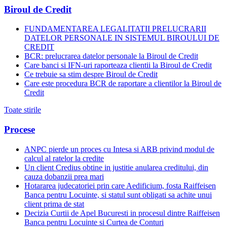
Biroul de Credit
FUNDAMENTAREA LEGALITATII PRELUCRARII
DATELOR PERSONALE IN SISTEMUL BIROULUI DE
CREDIT
BCR: prelucrarea datelor personale la Biroul de Credit
Care banci si IFN-uri raporteaza clientii la Biroul de Credit
Ce trebuie sa stim despre Biroul de Credit
Care este procedura BCR de raportare a clientilor la Biroul de
Credit
Toate stirile
Procese
ANPC pierde un proces cu Intesa si ARB privind modul de
calcul al ratelor la credite
Un client Credius obtine in justitie anularea creditului, din
cauza dobanzii prea mari
Hotararea judecatoriei prin care Aedificium, fosta Raiffeisen
Banca pentru Locuinte, si statul sunt obligati sa achite unui
client prima de stat
Decizia Curtii de Apel Bucuresti in procesul dintre Raiffeisen
Banca pentru Locuinte si Curtea de Conturi