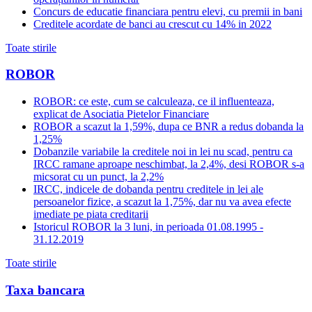
Concurs de educatie financiara pentru elevi, cu premii in bani
Creditele acordate de banci au crescut cu 14% in 2022
Toate stirile
ROBOR
ROBOR: ce este, cum se calculeaza, ce il influenteaza,
explicat de Asociatia Pietelor Financiare
ROBOR a scazut la 1,59%, dupa ce BNR a redus dobanda la
1,25%
Dobanzile variabile la creditele noi in lei nu scad, pentru ca
IRCC ramane aproape neschimbat, la 2,4%, desi ROBOR s-a
micsorat cu un punct, la 2,2%
IRCC, indicele de dobanda pentru creditele in lei ale
persoanelor fizice, a scazut la 1,75%, dar nu va avea efecte
imediate pe piata creditarii
Istoricul ROBOR la 3 luni, in perioada 01.08.1995 -
31.12.2019
Toate stirile
Taxa bancara