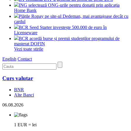
ING selectează ONG-urile pentru donații prin aplicația
Home Bank
Plățile Ropay pe site-ul Dedeman, mai avantajoase decât cu
cardul
BCR Seed Starter investește 500.000 de euro în
Licenseware
BCR acordă burse și premii studenților programului de
masterat DOFIN
Vezi toate stirile
English
Contact
Curs valutar
BNR
Alte Banci
06.08.2026
1 EUR = lei