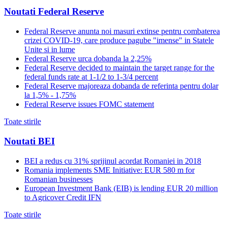
Noutati Federal Reserve
Federal Reserve anunta noi masuri extinse pentru combaterea
crizei COVID-19, care produce pagube "imense" in Statele
Unite si in lume
Federal Reserve urca dobanda la 2,25%
Federal Reserve decided to maintain the target range for the
federal funds rate at 1-1/2 to 1-3/4 percent
Federal Reserve majoreaza dobanda de referinta pentru dolar
la 1,5% - 1,75%
Federal Reserve issues FOMC statement
Toate stirile
Noutati BEI
BEI a redus cu 31% sprijinul acordat Romaniei in 2018
Romania implements SME Initiative: EUR 580 m for
Romanian businesses
European Investment Bank (EIB) is lending EUR 20 million
to Agricover Credit IFN
Toate stirile