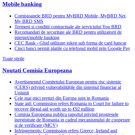
Mobile banking
Comisioanele BRD pentru MyBRD Mobile, MyBRD Net,
My BRD SMS
Termeni si conditii contractuale ale serviciului You BRD
Recomandari de securitate ale BRD pentru utilizatorii de
internet/mobile banking
CEC Bank - Ghid utilizare token sub forma de card bancar
Cinci banci permit platile cu telefonul mobil prin Google Pay
Toate stirile
Noutati Comisia Europeana
Avertismentul Comitetului European pentru risc sistemic
(CERS) privind vulnerabilitățile din sistemul financiar al
Uniunii
Cele mai mici preturi din Europa sunt in Romania
State aid: Commission refers Romania to Court for failure to
recover illegal aid worth up to €92 million
Comisia Europeana publica raportul privind progresele
inregistrate de Romania in cadrul mecanismului de cooperare
si de verificare (MCV)
Infringements: Commission refers Greece, Ireland and