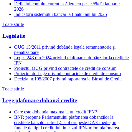
Deficitul contului curent, scădere cu peste 5% în ianuarie
2026
Indicatorii sistemului bancar la finalul anului 2025
Toate stirile
Legislatie
OUG 13/2011 privind dobânda legală remuneratorie și
penalizatoare
Legea 243 din 2024 privind plafonarea dobânzilor la creditele
IFN
Proiectul OUG privind contractele de credit de consum
Proiectul de Lege privind contractele de credit de consum
Decizia nr.105/2007 privind raportarea la Biroul de Credit
Toate stirile
Lege plafonare dobanzi credite
Care este dobanda maxima la un credit IFN?
BNR propune Parlamentului plafonarea dobanzilor la
creditele bancilor intre 1,5 si 4 ori peste DAE medie, in
functie de tipul creditului; in cazul IFN-urilor, plafonarea