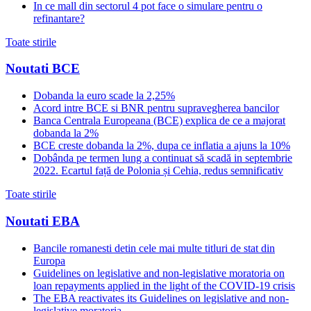
In ce mall din sectorul 4 pot face o simulare pentru o
refinantare?
Toate stirile
Noutati BCE
Dobanda la euro scade la 2,25%
Acord intre BCE si BNR pentru supravegherea bancilor
Banca Centrala Europeana (BCE) explica de ce a majorat
dobanda la 2%
BCE creste dobanda la 2%, dupa ce inflatia a ajuns la 10%
Dobânda pe termen lung a continuat să scadă in septembrie
2022. Ecartul față de Polonia și Cehia, redus semnificativ
Toate stirile
Noutati EBA
Bancile romanesti detin cele mai multe titluri de stat din
Europa
Guidelines on legislative and non-legislative moratoria on
loan repayments applied in the light of the COVID-19 crisis
The EBA reactivates its Guidelines on legislative and non-
legislative moratoria