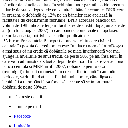
bãncilor de bãncile centrale în schimbul unor garantii solide precum
titlurile de stat si depozitele constituite la bãncile centrale. BNR cere,
în prezent, o dobândã de 12% pe an bãncilor care apeleazã la
facilitatea de credit.rnrnÎn februarie, BNR acordase bãncilor un
volum de 198 milioane lei prin facilitatea de credit, dupã jumãtate de
an (din luna august 2007) în care bãncile comerciale nu apelaserã
deloc la aceasta, potrivit statisticilor publicate de
BNR.rnrnPresedintele Bancpost a precizat cã trecerea bãncii
centrale în pozitia de creditor net este “un lucru normal”.rnrnBogza
a mai spus cã nu crede cã dobânzile pe piata interbancarã vor mai
ajunge la nivelurile de anul trecut, de peste 50% pe an, însã felul în
care va fi administratã situatia depinde de modul în care vor actiona
banca centralã si MEF.rnrnÎn 2007, dobânzile pentru o zi
(overnight) din piata monetarã au crescut foarte mult în anumite
perioade, vârful fiind atins la finalul lunii aprilie, când lipsa de
lichiditãti a unor bãnci le-a fortat sã accepte sã se împrumute la
dobânzi de peste 50%.rn
Tipareste detalii
Trimite pe mail
Facebook
LinkedIn