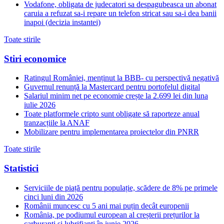
Vodafone, obligata de judecatori sa despagubeasca un abonat
caruia a refuzat sa-i repare un telefon stricat sau sa-i dea banii
inapoi (decizia instantei)
Toate stirile
Stiri economice
Ratingul României, menținut la BBB- cu perspectivă negativă
Guvernul renunță la Mastercard pentru portofelul digital
Salariul minim net pe economie crește la 2.699 lei din luna
iulie 2026
Toate platformele cripto sunt obligate să raporteze anual
tranzacțiile la ANAF
Mobilizare pentru implementarea proiectelor din PNRR
Toate stirile
Statistici
Serviciile de piață pentru populație, scădere de 8% pe primele
cinci luni din 2026
Românii muncesc cu 5 ani mai puțin decât europenii
România, pe podiumul european al creșterii prețurilor la
carburanți și lubrifianți în iunie 2026