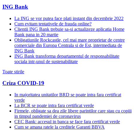
ING Bank
La ING se vor putea face plati instant din decembrie 2022
Cum evitam tentativele de frauda online?
Clientii ING Bank trebuie sa-si actualizeze aplicatia Home
Bank pana in 20 martie
Obligatiunile Rockcastle, cel mai mare proprietar de centre
comerciale din Europa Centrala si de Est, intermediata de
ING Bank
ING Bank transforma departamentul de responsabilitate
sociala intr-unul de sustenabilitate
Toate stirile
Criza COVID-19
In majoritatea unitatilor BRD se poate intra fara certificat
verde
La BCR se poate intra fara certificat verde
Firmele, obligate sa dea zile libere parintilor care stau cu copiii
in timpul pandemiei de coronavirus
CEC Bank: accesul in banca se face fara certificat verde
Cum se amana ratele la creditele Garanti BBVA