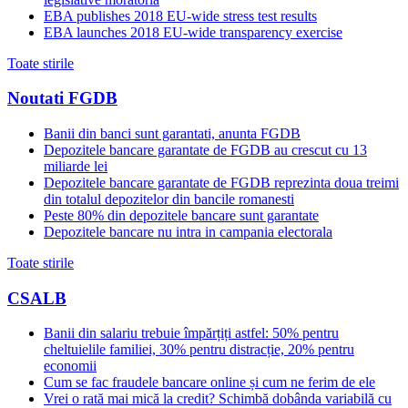
EBA publishes 2018 EU-wide stress test results
EBA launches 2018 EU-wide transparency exercise
Toate stirile
Noutati FGDB
Banii din banci sunt garantati, anunta FGDB
Depozitele bancare garantate de FGDB au crescut cu 13
miliarde lei
Depozitele bancare garantate de FGDB reprezinta doua treimi
din totalul depozitelor din bancile romanesti
Peste 80% din depozitele bancare sunt garantate
Depozitele bancare nu intra in campania electorala
Toate stirile
CSALB
Banii din salariu trebuie împărțiți astfel: 50% pentru
cheltuielile familiei, 30% pentru distracție, 20% pentru
economii
Cum se fac fraudele bancare online și cum ne ferim de ele
Vrei o rată mai mică la credit? Schimbă dobânda variabilă cu