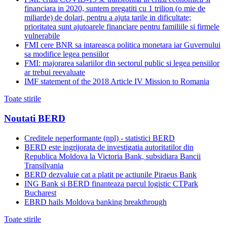
financiara in 2020, suntem pregatiti cu 1 trilion (o mie de
miliarde) de dolari, pentru a ajuta tarile in dificultate;
prioritatea sunt ajutoarele financiare pentru familiile si firmele
vulnerabile
FMI cere BNR sa intareasca politica monetara iar Guvernului
sa modifice legea pensiilor
FMI: majorarea salariilor din sectorul public si legea pensiilor
ar trebui reevaluate
IMF statement of the 2018 Article IV Mission to Romania
Toate stirile
Noutati BERD
Creditele neperformante (npl) - statistici BERD
BERD este ingrijorata de investigatia autoritatilor din
Republica Moldova la Victoria Bank, subsidiara Bancii
Transilvania
BERD dezvaluie cat a platit pe actiunile Piraeus Bank
ING Bank si BERD finanteaza parcul logistic CTPark
Bucharest
EBRD hails Moldova banking breakthrough
Toate stirile