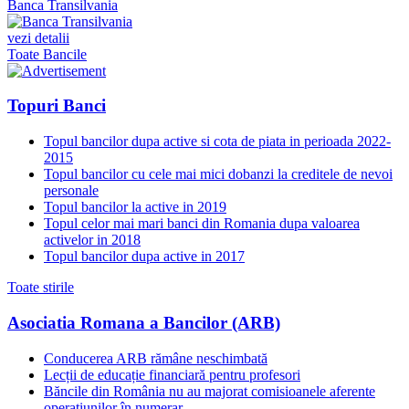
Banca Transilvania
vezi detalii
Toate Bancile
Topuri Banci
Topul bancilor dupa active si cota de piata in perioada 2022-
2015
Topul bancilor cu cele mai mici dobanzi la creditele de nevoi
personale
Topul bancilor la active in 2019
Topul celor mai mari banci din Romania dupa valoarea
activelor in 2018
Topul bancilor dupa active in 2017
Toate stirile
Asociatia Romana a Bancilor (ARB)
Conducerea ARB rămâne neschimbată
Lecții de educație financiară pentru profesori
Băncile din România nu au majorat comisioanele aferente
operațiunilor în numerar