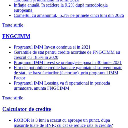
Inflația anuală, în scădere la 9,2% după metodologia
europeană
Comerțul cu amănuntul, -5,3% pe primele cinci luni din 2026
Toate stirile
FNGCIMM
Programul IMM Invest continua si in 2021
Garantiile de stat pentru credite acordate de FNGCIMM au
crescut cu 185% in 2020
Programul IMM invest se prelungeste pana in 30 iunie 2021
Firmele pot obtine credite bancare garantate si subventionate
de stat, pe baza facturilor (factoring), prin programul IMM
Factor
Programul IMM Leasing va fi operational in perioada
urmatoare, anunta FNGCIMM
Toate stirile
Calculator de credite
ROBOR la 3 luni a scazut cu aproape un punct, dupa
masurile luate de BNR; cu cat se reduce rata la credite?