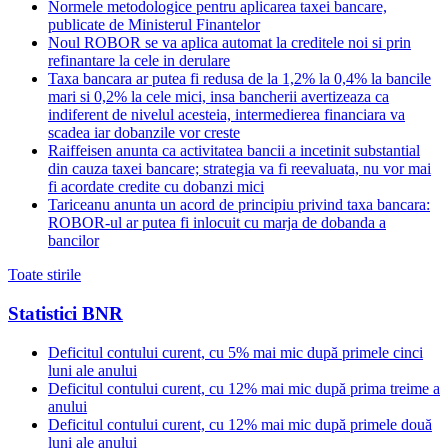
Normele metodologice pentru aplicarea taxei bancare,
publicate de Ministerul Finantelor
Noul ROBOR se va aplica automat la creditele noi si prin
refinantare la cele in derulare
Taxa bancara ar putea fi redusa de la 1,2% la 0,4% la bancile
mari si 0,2% la cele mici, insa bancherii avertizeaza ca
indiferent de nivelul acesteia, intermedierea financiara va
scadea iar dobanzile vor creste
Raiffeisen anunta ca activitatea bancii a incetinit substantial
din cauza taxei bancare; strategia va fi reevaluata, nu vor mai
fi acordate credite cu dobanzi mici
Tariceanu anunta un acord de principiu privind taxa bancara:
ROBOR-ul ar putea fi inlocuit cu marja de dobanda a
bancilor
Toate stirile
Statistici BNR
Deficitul contului curent, cu 5% mai mic după primele cinci
luni ale anului
Deficitul contului curent, cu 12% mai mic după prima treime a
anului
Deficitul contului curent, cu 12% mai mic după primele două
luni ale anului