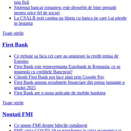
una fixă
Sistemul bancar romanesc este deosebit de bine pregatit
pentru orice fel de socuri
La CSALB poti castiga un litigiu cu banca pe care l-ai pierde
in instanta
Toate stirile
First Bank
Ce trebuie sa faca cei care au asigurare la credit emisa de
Euroins
First Bank este reprezentanta Eurobank in Romania: ce se
intampla cu creditele Bancpost?
Clientii First Bank pot face plati prin Google Pay
First Bank anunta rezultatele financiare din prima jumatate a
anului 2021
First Bank are o noua aplicatie de mobile banking
Toate stirile
Noutati FMI
Ce spune FMI despre băncile românești
FMI: criza COVID-19 se transforma in criza economica si