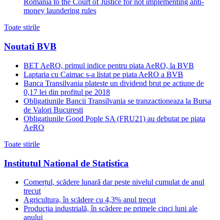
Romania to the Court of Justice for not implementing anti-
money laundering rules
Toate stirile
Noutati BVB
BET AeRO, primul indice pentru piata AeRO, la BVB
Laptaria cu Caimac s-a listat pe piata AeRO a BVB
Banca Transilvania plateste un dividend brut pe actiune de
0,17 lei din profitul pe 2018
Obligatiunile Bancii Transilvania se tranzactioneaza la Bursa
de Valori Bucuresti
Obligatiunile Good Pople SA (FRU21) au debutat pe piata
AeRO
Toate stirile
Institutul National de Statistica
Comerțul, scădere lunară dar peste nivelul cumulat de anul
trecut
Agricultura, în scădere cu 4,3% anul trecut
Producția industrială, în scădere pe primele cinci luni ale
anului