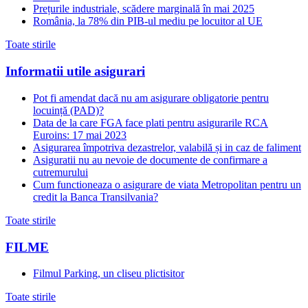
Prețurile industriale, scădere marginală în mai 2025
România, la 78% din PIB-ul mediu pe locuitor al UE
Toate stirile
Informatii utile asigurari
Pot fi amendat dacă nu am asigurare obligatorie pentru
locuință (PAD)?
Data de la care FGA face plati pentru asigurarile RCA
Euroins: 17 mai 2023
Asigurarea împotriva dezastrelor, valabilă și in caz de faliment
Asiguratii nu au nevoie de documente de confirmare a
cutremurului
Cum functioneaza o asigurare de viata Metropolitan pentru un
credit la Banca Transilvania?
Toate stirile
FILME
Filmul Parking, un cliseu plictisitor
Toate stirile