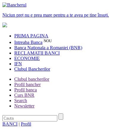
Niciun preț nu e prea mare pentru a te avea pe tine însuți.
PRIMA PAGINA
NOU
Intreaba Banca
Banca Nationala a Romaniei (BNR)
RECLAMATII BANCI
ECONOMIE
IFN
Clubul Bancherilor
Clubul bancherilor
Profil bancher
Profil banca
Curs BNR
Search
Newsletter
BANCI
|
Profil