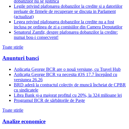
dobanzilor nu se justifica
Legile privind plafonarea dobanzilor la credite si a datoriilor
preluate de firmele de recuperare se discuta in Parlament
(actualizat)
Legea privind plafonarea dobanzilor la credite nu a fost
inclusa pe ordinea de zi a comisiilor din Camera Deputatilor
Senatorul Zamfir, despre plafonarea dobanzilor la credite:
numai bou-i consecvent!
Toate stirile
Anunturi banci
Aplicația George BCR are o nouă versiune, cu Travel Hub
Aplicația George BCR va necesita iOS 17.7 începând cu
versiunea 26.26
BRD aderă la contractul colectiv de muncă încheiat de CPBR
cu sindicatele
Libra Bank și-a majorat profitul cu 20%, la 324 milioane lei
Programul BCR de sărbătorile de Paște
Toate stirile
Analize economice