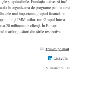
nţele şi aptitudinile. Fundaţia activează încă
paolo în organizarea de programe pentru elevi
in cele mai importante grupuri financiare
companiilor şi IMM-urilor. rnrnGrupul Intesa
irca 20 milioane de clienţi. În Europa
l marilor jucători din ţările respective,
Trimite pe mail
LinkedIn
Vizualizari:
740