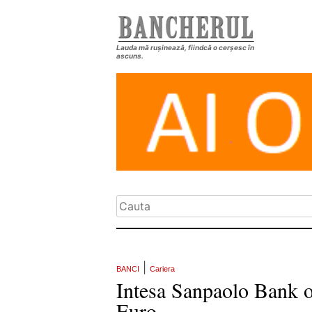
Lauda mă rușinează, fiindcă o cerșesc în
ascuns.
|
BANCI
Cariera
Intesa Sanpaolo Bank of
Euro