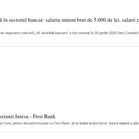
în sectorul bancar: salariu minim brut de 5.000 de lei, salarii 
 de negociere colectivă „40. Activități bancare” a fost semnat în 20 aprilie 2026 între Consili
uziunii Intesa - First Bank
Cioni, pentru dezastrul fuziunii cu First Bank, de la finalul anului trecut, banca italiană a găs