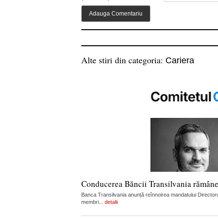
Alte stiri din categoria:
Cariera
Conducerea Băncii Transilvania rămân
Banca Transilvania anunță reînnoirea mandatului Directorul
membri...
detalii