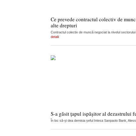
Ce prevede contractul colectiv de muncă 
alte drepturi
Contractul colectiv de muncă negociat la nivelul sectorului
detalii
S-a găsit țapul ispășitor al dezastrului f
În loc să-și dea demisia șeful Intesa Sanpaolo Bank, Alessio 