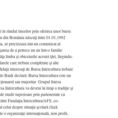
n rândul tinerilor prin oferirea unor burse
eu din România născuţi între 01.01.1992 
lia, se precizeaza intr-un comunicat al
 şansa de a petrece un an într-o familie
văţa limba şi obiceiurile acestei ţări, lărgindu-
larele care trebuie completate şi alte
daţii interesaţi de Bursa Intercultura trebuie
lo Bank declară: Bursa Intercultura este un
cţionarul sau majoritar  Grupul Intesa
a Intercultura va deveni în timp o tradiţie şi
de studii superioare prin parteneriate cu
e către Fundaţia Intercultura/AFS, co-
l celui despre situaţia şcolară (fază
 o organizaţie internaţională, non profit,