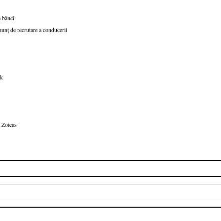
a bănci
nunț de recrutare a conducerii
nk
 Zoicas