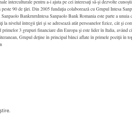
le interculturale pentru a-i ajuta pe cei interesaţi să-şi dezvolte cunoşti
în peste 90 de ţări. Din 2005 fundaţia colaborează cu Grupul Intesa San
esa Sanpaolo BankrnrnIntesa Sanpaolo Bank Romania este parte a unuia d
i la nivelul întregii ţări şi se adresează atât persoanelor fizice, cât şi 
primelor 3 grupuri financiare din Europa şi este lider în Italia, având c
eranean, Grupul deţine în principal bănci aflate în primele poziţii în topu
rn
tire.