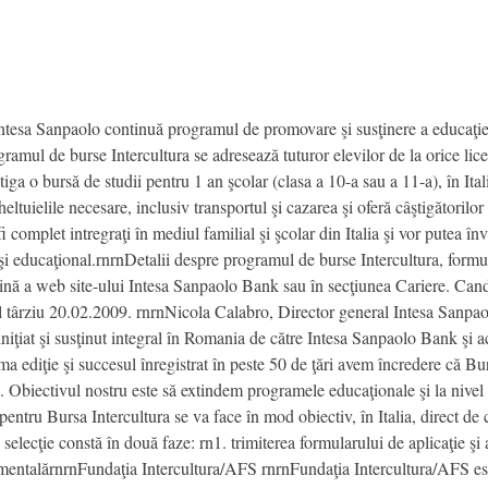
sa Sanpaolo continuă programul de promovare şi susţinere a educaţiei î
ramul de burse Intercultura se adresează tuturor elevilor de la orice lic
tiga o bursă de studii pentru 1 an şcolar (clasa a 10-a sau a 11-a), în Ita
ltuielile necesare, inclusiv transportul şi cazarea şi oferă câştigătorilor
 fi complet intregraţi în mediul familial şi şcolar din Italia şi vor putea în
l şi educaţional.rnrnDetalii despre programul de burse Intercultura, formu
gină a web site-ului Intesa Sanpaolo Bank sau în secţiunea Cariere. Candi
cel târziu 20.02.2009. rnrnNicola Calabro, Director general Intesa Sanpao
niţiat şi susţinut integral în Romania de către Intesa Sanpaolo Bank şi a
a ediţie şi succesul înregistrat în peste 50 de ţări avem încredere că Burs
. Obiectivul nostru este să extindem programele educaţionale şi la nivel 
or pentru Bursa Intercultura se va face în mod obiectiv, în Italia, direct d
elecţie constă în două faze: rn1. trimiterea formularului de aplicaţie şi a
amentalărnrnFundaţia Intercultura/AFS rnrnFundaţia Intercultura/AFS este