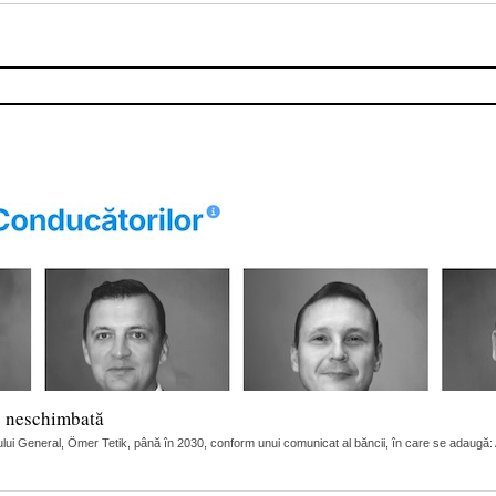
e neschimbată
ui General, Ömer Tetik, până în 2030, conform unui comunicat al băncii, în care se adaugă: Adi