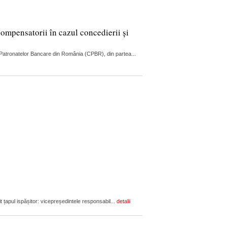
compensatorii în cazul concedierii și
ul Patronatelor Bancare din România (CPBR), din partea...
it țapul ispășitor: vicepreședintele responsabil...
detalii