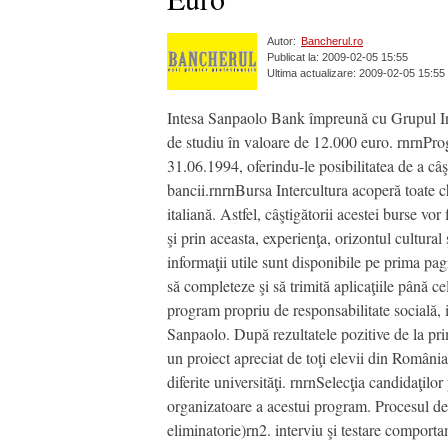
Autor:
Bancherul.ro
Publicat la: 2009-02-05 15:55
Ultima actualizare: 2009-02-05 15:55
Intesa Sanpaolo Bank împreună cu Grupul Inte
de studiu în valoare de 12.000 euro. rnrnProg
31.06.1994, oferindu-le posibilitatea de a câş
bancii.rnrnBursa Intercultura acoperă toate che
italiană. Astfel, câştigătorii acestei burse vor
şi prin aceasta, experienţa, orizontul cultura
informaţii utile sunt disponibile pe prima pa
să completeze şi să trimită aplicaţiile până 
program propriu de responsabilitate socială, i
Sanpaolo. După rezultatele pozitive de la prim
un proiect apreciat de toţi elevii din România
diferite universităţi. rnrnSelecţia candidaţil
organizatoare a acestui program. Procesul de s
eliminatorie)rn2. interviu şi testare comport