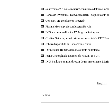
Se inventează o nouă meserie: consilierea datornicilor l
Banca de Investiții și Dezvoltare (BID) va publica un a
Ce salarii are conducerea Procredit
Florina Moisei preia conducerea Revolut
ING are un nou director IT: Bogdan Rotunjanu
Cristian Saitariu, numit prim-vicepresedintele CEC Ba
Joburi disponibile la Banca Transilvania
Exim Banca Romaneasca are o noua conducere
Ioana Gheorghiade devine sefa riscului la BCR
ING Bank are un nou director de resurse umane: Maria
English