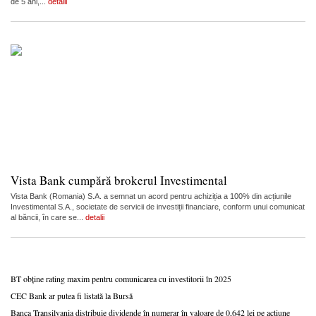
de 5 ani,...
detalii
Vista Bank cumpără brokerul Investimental
Vista Bank (Romania) S.A. a semnat un acord pentru achiziția a 100% din acțiunile
Investimental S.A., societate de servicii de investiții financiare, conform unui comunicat
al băncii, în care se...
detalii
BT obține rating maxim pentru comunicarea cu investitorii în 2025
CEC Bank ar putea fi listată la Bursă
Banca Transilvania distribuie dividende în numerar în valoare de 0,642 lei pe acțiune