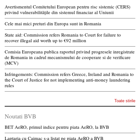
Avertismentul Comitetului European pentru risc sistemic (CERS)
privind vulnerabilitățile din sistemul financiar al Uniunii
Cele mai mici preturi din Europa sunt in Romania
State aid: Commission refers Romania to Court for failure to
recover illegal aid worth up to €92 million
Comisia Europeana publica raportul privind progresele inregistrate
de Romania in cadrul mecanismului de cooperare si de verificare
(MCV)
Infringements: Commission refers Greece, Ireland and Romania to
the Court of Justice for not implementing anti-money laundering
rules
Toate stirile
Noutati BVB
BET AeRO, primul indice pentru piata AeRO, la BVB
Laptaria cu Caimac s-a listat pe piata AeRO a BVB