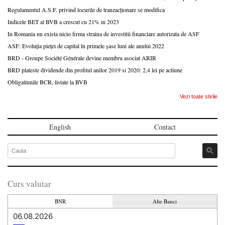
Regulamentul A.S.F. privind locurile de tranzacționare se modifica
Indicele BET al BVB a crescut cu 21% in 2023
In Romania nu exista nicio firma straina de investitii financiare autorizata de ASF
ASF: Evoluția pieței de capital în primele șase luni ale anului 2022
BRD - Groupe Société Générale devine membru asociat ARIR
BRD plateste dividende din profitul anilor 2019 si 2020: 2,4 lei pe actiune
Obligatiunile BCR, listate la BVB
Vezi toate stirile
English
Contact
Curs valutar
BNR
Alte Banci
06.08.2026