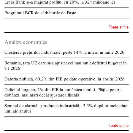
Libra Bank și-a majorat profitul cu 20%, la 324 milioane lei
Programul BCR de sărbătorile de Paște
Toate stirile
Analize economice
Creșterea prețurilor industriale, peste 14% la intern în iunie 2026
România, țara UE care și-a ajustat cel mai mult deficitul bugetar în
T1 2026
Datoria publică, 60,2% din PIB pe date operative, în aprilie 2026
Deficitul bugetar, 2% din PIB la jumătatea anului. Plățile pentru
dobânzi, mai mari decât ajustarea fiscală
Semnal de alarmă - producția industrială, -3,3% după primele cinci
luni ale anului
Toate stirile