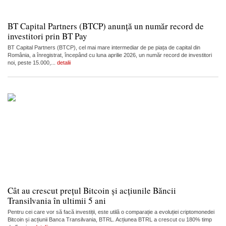
BT Capital Partners (BTCP) anunță un număr record de
investitori prin BT Pay
BT Capital Partners (BTCP), cel mai mare intermediar de pe piața de capital din
România, a înregistrat, începând cu luna aprilie 2026, un număr record de investitori
noi, peste 15.000,...
detalii
Cât au crescut prețul Bitcoin și acțiunile Băncii
Transilvania în ultimii 5 ani
Pentru cei care vor să facă investiții, este utilă o comparație a evoluției criptomonedei
Bitcoin și acțiunii Banca Transilvania, BTRL. Acțiunea BTRL a crescut cu 180% timp