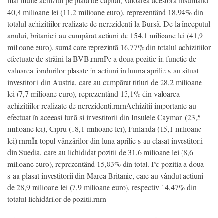
mai multe achizitii pe piata de capital, valoarea acestora însumând
40,8 milioane lei (11,2 milioane euro), reprezentând 18,94% din
totalul achizitiilor realizate de nerezidenti la Bursã. De la începutul
anului, britanicii au cumpãrat actiuni de 154,1 milioane lei (41,9
milioane euro), sumã care reprezintã 16,77% din totalul achizitiilor
efectuate de strãini la BVB.rnrnPe a doua pozitie în functie de
valoarea fondurilor plasate în actiuni în luuna aprilie s-au situat
investitorii din Austria, care au cumpãrat titluri de 28,2 milioane
lei (7,7 milioane euro), reprezentând 13,1% din valoarea
achizitiilor realizate de nerezidenti.rnrnAchizitii importante au
efectuat în aceeasi lunã si investitorii din Insulele Cayman (23,5
milioane lei), Cipru (18,1 milioane lei), Finlanda (15,1 milioane
lei).rnrnÎn topul vânzãrilor din luna aprilie s-au clasat investitorii
din Suedia, care au lichididat pozitii de 31,6 milioane lei (8,6
milioane euro), reprezentând 15,83% din total. Pe pozitia a doua
s-au plasat investitorii din Marea Britanie, care au vândut actiuni
de 28,9 milioane lei (7,9 milioane euro), respectiv 14,47% din
totalul lichidãrilor de pozitii.rnrn