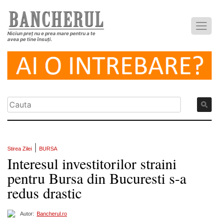
Niciun preț nu e prea mare pentru a te
avea pe tine însuți.
|
Stirea Zilei
BURSA
Interesul investitorilor straini
pentru Bursa din Bucuresti s-a
redus drastic
Autor:
Bancherul.ro