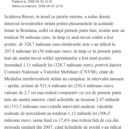
Publicat la: 2008-06-02 12:41
Ultima actualizare: 2008-06-02 12:41
Scãderea Bursei, în trend cu pietele externe, a redus drastic
interesul investitorilor strãini pentru plasamentele în actiunile
listate în România, astfel cã dupã primele patru luni, iesirile nete au
totalizat 56 milioane euro, în timp ce anul trecut soldul a fost
pozitiv, de 328,7 milioane euro.rnrnIesirile nete s-au ridicat la
207,8 milioane lei (56 milioane euro), în timp ce în primele patru
luni ale anului trecut soldul operatiunilor a fost unul pozitiv,
însumând 1,11 miliarde lei (328,7 milioane euro), potrivit datelor
Comisiei Nationale a Valorilor Mobiliare (CNVM), citate de
Mediafax.rnrnInvestitorii strãini au cumpãrat, în intervalul ianuarie
– aprilie, actiuni de 921,4 milioane lei (250,4 milioane euro),
valoare de 2,7 ori mai redusã comparativ cu cea de primele patru
luni ale anului anterior, când achizitiile au însumat 2,47 miliarde
lei (733,7 milioane euro).rnrnÎn intervalul analizat, vânzãrile
realizate de nerezidenti au totalizat 1,12 miliarde lei (306,5
milioane euro), suma fiind cu 17,6% mai redusã fatã de cea din
perioada similarã din 2007, când lichidãrile de pozitii s-au ridicat