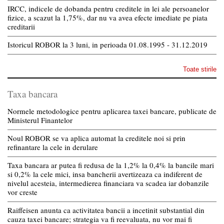
IRCC, indicele de dobanda pentru creditele in lei ale persoanelor
fizice, a scazut la 1,75%, dar nu va avea efecte imediate pe piata
creditarii
Istoricul ROBOR la 3 luni, in perioada 01.08.1995 - 31.12.2019
Toate stirile
Taxa bancara
Normele metodologice pentru aplicarea taxei bancare, publicate de
Ministerul Finantelor
Noul ROBOR se va aplica automat la creditele noi si prin
refinantare la cele in derulare
Taxa bancara ar putea fi redusa de la 1,2% la 0,4% la bancile mari
si 0,2% la cele mici, insa bancherii avertizeaza ca indiferent de
nivelul acesteia, intermedierea financiara va scadea iar dobanzile
vor creste
Raiffeisen anunta ca activitatea bancii a incetinit substantial din
cauza taxei bancare; strategia va fi reevaluata, nu vor mai fi