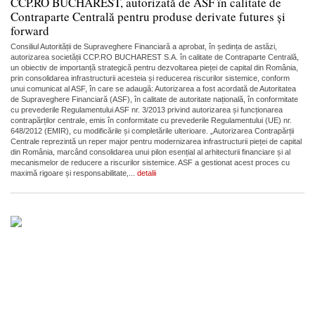
CCP.RO BUCHAREST, autorizată de ASF în calitate de
Contraparte Centrală pentru produse derivate futures și
forward
Consiliul Autorității de Supraveghere Financiară a aprobat, în ședința de astăzi,
autorizarea societății CCP.RO BUCHAREST S.A. în calitate de Contraparte Centrală,
un obiectiv de importanță strategică pentru dezvoltarea pieței de capital din România,
prin consolidarea infrastructurii acesteia și reducerea riscurilor sistemice, conform
unui comunicat al ASF, în care se adaugă: Autorizarea a fost acordată de Autoritatea
de Supraveghere Financiară (ASF), în calitate de autoritate națională, în conformitate
cu prevederile Regulamentului ASF nr. 3/2013 privind autorizarea și funcționarea
contrapărților centrale, emis în conformitate cu prevederile Regulamentului (UE) nr.
648/2012 (EMIR), cu modificările și completările ulterioare. „Autorizarea Contrapărții
Centrale reprezintă un reper major pentru modernizarea infrastructurii pieței de capital
din România, marcând consolidarea unui pilon esențial al arhitecturii financiare și al
mecanismelor de reducere a riscurilor sistemice. ASF a gestionat acest proces cu
maximă rigoare și responsabilitate,...
detalii