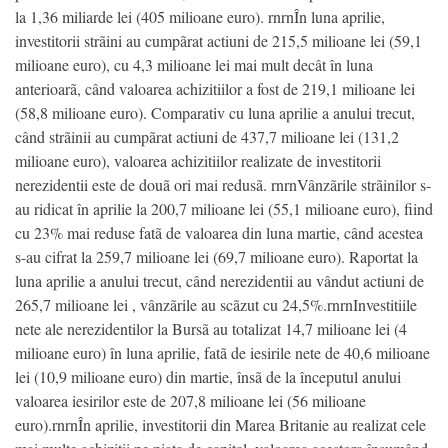
la 1,36 miliarde lei (405 milioane euro). rnrnÎn luna aprilie,
investitorii strãini au cumpãrat actiuni de 215,5 milioane lei (59,1
milioane euro), cu 4,3 milioane lei mai mult decât în luna
anterioarã, când valoarea achizitiilor a fost de 219,1 milioane lei
(58,8 milioane euro). Comparativ cu luna aprilie a anului trecut,
când strãinii au cumpãrat actiuni de 437,7 milioane lei (131,2
milioane euro), valoarea achizitiilor realizate de investitorii
nerezidentii este de douã ori mai redusã. rnrnVânzãrile strãinilor s-
au ridicat în aprilie la 200,7 milioane lei (55,1 milioane euro), fiind
cu 23% mai reduse fatã de valoarea din luna martie, când acestea
s-au cifrat la 259,7 milioane lei (69,7 milioane euro). Raportat la
luna aprilie a anului trecut, când nerezidentii au vândut actiuni de
265,7 milioane lei , vânzãrile au scãzut cu 24,5%.rnrnInvestitiile
nete ale nerezidentilor la Bursã au totalizat 14,7 milioane lei (4
milioane euro) în luna aprilie, fatã de iesirile nete de 40,6 milioane
lei (10,9 milioane euro) din martie, însã de la începutul anului
valoarea iesirilor este de 207,8 milioane lei (56 milioane
euro).rnrnÎn aprilie, investitorii din Marea Britanie au realizat cele