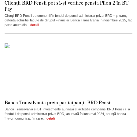
Clienții BRD Pensii pot să-și verifice pensia Pilon 2 în BT
Pay
Clienții BRD Pensii cu economii în fondul de pensii administrat privat BRD – și care,
datorită achiziției făcute de Grupul Financiar Banca Transilvania în noiembrie 2025, fac
parte acum din...
detalii
Banca Transilvania preia participanții BRD Pensii
Banca Transilvania și BT Investments au finalizat achiziția companiei BRD Pensii și a
fondului de pensii administrat privat BRD, anunțată în luna mai 2024, anunță banca
într-un comunicat, în care...
detalii