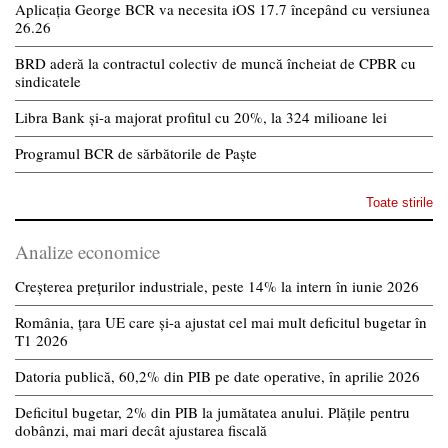
Aplicația George BCR va necesita iOS 17.7 începând cu versiunea
26.26
BRD aderă la contractul colectiv de muncă încheiat de CPBR cu
sindicatele
Libra Bank și-a majorat profitul cu 20%, la 324 milioane lei
Programul BCR de sărbătorile de Paște
Toate stirile
Analize economice
Creșterea prețurilor industriale, peste 14% la intern în iunie 2026
România, țara UE care și-a ajustat cel mai mult deficitul bugetar în
T1 2026
Datoria publică, 60,2% din PIB pe date operative, în aprilie 2026
Deficitul bugetar, 2% din PIB la jumătatea anului. Plățile pentru
dobânzi, mai mari decât ajustarea fiscală