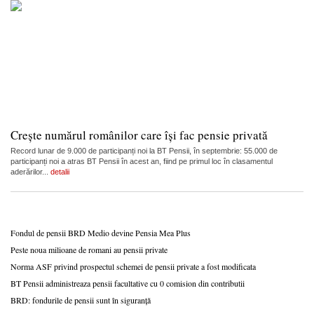
Crește numărul românilor care își fac pensie privată
Record lunar de 9.000 de participanți noi la BT Pensii, în septembrie: 55.000 de
participanți noi a atras BT Pensii în acest an, fiind pe primul loc în clasamentul
aderărilor...
detalii
Fondul de pensii BRD Medio devine Pensia Mea Plus
Peste noua milioane de romani au pensii private
Norma ASF privind prospectul schemei de pensii private a fost modificata
BT Pensii administreaza pensii facultative cu 0 comision din contributii
BRD: fondurile de pensii sunt în siguranță