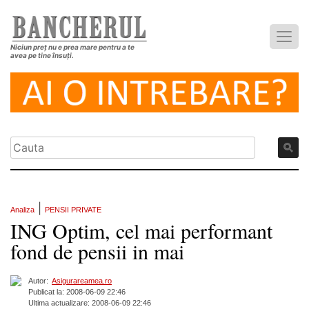
Niciun preț nu e prea mare pentru a te
avea pe tine însuți.
|
Analiza
PENSII PRIVATE
ING Optim, cel mai performant
fond de pensii in mai
Autor:
Asigurareamea.ro
Publicat la: 2008-06-09 22:46
Ultima actualizare: 2008-06-09 22:46