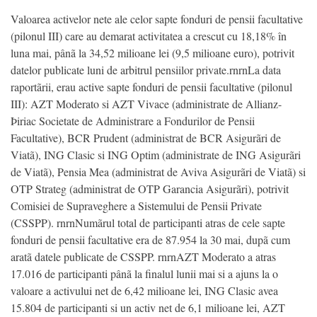
Valoarea activelor nete ale celor sapte fonduri de pensii facultative
(pilonul III) care au demarat activitatea a crescut cu 18,18% în
luna mai, pânã la 34,52 milioane lei (9,5 milioane euro), potrivit
datelor publicate luni de arbitrul pensiilor private.rnrnLa data
raportãrii, erau active sapte fonduri de pensii facultative (pilonul
III): AZT Moderato si AZT Vivace (administrate de Allianz-
Þiriac Societate de Administrare a Fondurilor de Pensii
Facultative), BCR Prudent (administrat de BCR Asigurãri de
Viatã), ING Clasic si ING Optim (administrate de ING Asigurãri
de Viatã), Pensia Mea (administrat de Aviva Asigurãri de Viatã) si
OTP Strateg (administrat de OTP Garancia Asigurãri), potrivit
Comisiei de Supraveghere a Sistemului de Pensii Private
(CSSPP). rnrnNumãrul total de participanti atras de cele sapte
fonduri de pensii facultative era de 87.954 la 30 mai, dupã cum
aratã datele publicate de CSSPP. rnrnAZT Moderato a atras
17.016 de participanti pânã la finalul lunii mai si a ajuns la o
valoare a activului net de 6,42 milioane lei, ING Clasic avea
15.804 de participanti si un activ net de 6,1 milioane lei, AZT