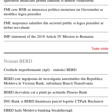
ajutoarele financiare pentru familiile si firmele vulnerabile
FMI cere BNR sa intareasca politica monetara iar Guvernului sa
modifice legea pensiilor
FMI: majorarea salariilor din sectorul public si legea pensiilor ar
trebui reevaluate
IMF statement of the 2018 Article IV Mission to Romania
Toate stirile
Noutati BERD
Creditele neperformante (npl) - statistici BERD
BERD este ingrijorata de investigatia autoritatilor din Republica
Moldova la Victoria Bank, subsidiara Bancii Transilvania
BERD dezvaluie cat a platit pe actiunile Piraeus Bank
ING Bank si BERD finanteaza parcul logistic CTPark Bucharest
EBRD hails Moldova banking breakthrough