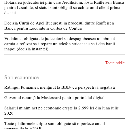
Hotararea judecatoriei prin care Aedificium, fosta Raiffeisen Banca
pentru Locuinte, si statul sunt obligati sa achite unui client prima
de stat
Decizia Curtii de Apel Bucuresti in procesul dintre Raiffeisen
Banca pentru Locuinte si Curtea de Conturi
Vodafone, obligata de judecatori sa despagubeasca un abonat
caruia a refuzat sa-i repare un telefon stricat sau sa-i dea banii
inapoi (decizia instantei)
Toate stirile
Stiri economice
Ratingul României, menținut la BBB- cu perspectivă negativă
Guvernul renunță la Mastercard pentru portofelul digital
Salariul minim net pe economie crește la 2.699 lei din luna iulie
2026
Toate platformele cripto sunt obligate să raporteze anual
tranzacțiile la ANAF