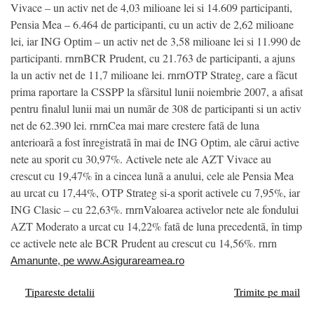
Vivace – un activ net de 4,03 milioane lei si 14.609 participanti,
Pensia Mea – 6.464 de participanti, cu un activ de 2,62 milioane
lei, iar ING Optim – un activ net de 3,58 milioane lei si 11.990 de
participanti. rnrnBCR Prudent, cu 21.763 de participanti, a ajuns
la un activ net de 11,7 milioane lei. rnrnOTP Strateg, care a fãcut
prima raportare la CSSPP la sfârsitul lunii noiembrie 2007, a afisat
pentru finalul lunii mai un numãr de 308 de participanti si un activ
net de 62.390 lei. rnrnCea mai mare crestere fatã de luna
anterioarã a fost înregistratã în mai de ING Optim, ale cãrui active
nete au sporit cu 30,97%. Activele nete ale AZT Vivace au
crescut cu 19,47% în a cincea lunã a anului, cele ale Pensia Mea
au urcat cu 17,44%, OTP Strateg si-a sporit activele cu 7,95%, iar
ING Clasic – cu 22,63%. rnrnValoarea activelor nete ale fondului
AZT Moderato a urcat cu 14,22% fatã de luna precedentã, în timp
ce activele nete ale BCR Prudent au crescut cu 14,56%. rnrn
Amanunte, pe www.Asigurareamea.ro
Tipareste detalii
Trimite pe mail