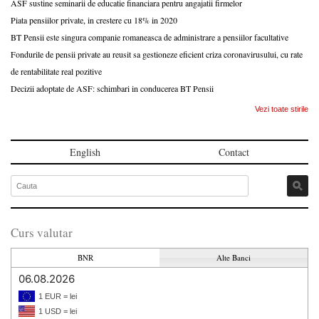
ASF sustine seminarii de educatie financiara pentru angajatii firmelor
Piata pensiilor private, in crestere cu 18% in 2020
BT Pensii este singura companie romaneasca de administrare a pensiilor facultative
Fondurile de pensii private au reusit sa gestioneze eficient criza coronavirusului, cu rate
de rentabilitate real pozitive
Decizii adoptate de ASF: schimbari in conducerea BT Pensii
Vezi toate stirile
English
Contact
Curs valutar
BNR
Alte Banci
06.08.2026
1 EUR = lei
1 USD = lei