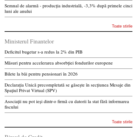
Semnal de alarmă - producția industrială, -3,3% după primele cinci
luni ale anului
Toate stirile
Ministerul Finantelor
Deficitul bugetar s-a redus la 2% din PIB
Măsuri pentru accelerarea absorbției fondurilor europene
Bilete la băi pentru pensionari în 2026
Declarația Unică precompletată se găsește în secțiunea Mesaje din
Spațiul Privat Virtual (SPV)
Asociații nu pot ieși dintr-o firmă cu datorii la stat fără informarea
fiscului
Toate stirile
Biroul de Credit