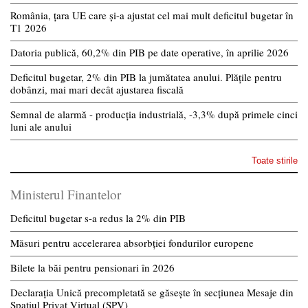
România, țara UE care și-a ajustat cel mai mult deficitul bugetar în
T1 2026
Datoria publică, 60,2% din PIB pe date operative, în aprilie 2026
Deficitul bugetar, 2% din PIB la jumătatea anului. Plățile pentru
dobânzi, mai mari decât ajustarea fiscală
Semnal de alarmă - producția industrială, -3,3% după primele cinci
luni ale anului
Toate stirile
Ministerul Finantelor
Deficitul bugetar s-a redus la 2% din PIB
Măsuri pentru accelerarea absorbției fondurilor europene
Bilete la băi pentru pensionari în 2026
Declarația Unică precompletată se găsește în secțiunea Mesaje din
Spațiul Privat Virtual (SPV)