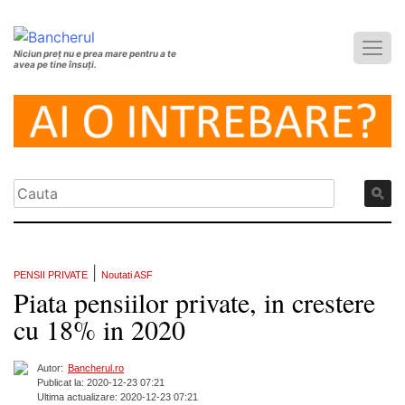
Niciun preț nu e prea mare pentru a te
avea pe tine însuți.
|
PENSII PRIVATE
Noutati ASF
Piata pensiilor private, in crestere
cu 18% in 2020
Autor:
Bancherul.ro
Publicat la: 2020-12-23 07:21
Ultima actualizare: 2020-12-23 07:21