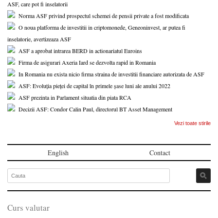
ASF, care pot fi inselatorii
Norma ASF privind prospectul schemei de pensii private a fost modificata
O noua platforma de investitii in criptomonede, Geneoninvest, ar putea fi
inselatorie, avertizeaza ASF
ASF a aprobat intrarea BERD in actionariatul Euroins
Firma de asigurari Axeria Iard se dezvolta rapid in Romania
In Romania nu exista nicio firma straina de investitii financiare autorizata de ASF
ASF: Evoluția pieței de capital în primele șase luni ale anului 2022
ASF prezinta in Parlament situatia din piata RCA
Decizii ASF: Condor Calin Paul, directorul BT Asset Management
Vezi toate stirile
English
Contact
Curs valutar