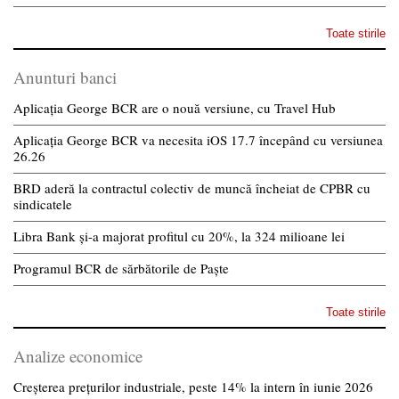
Toate stirile
Anunturi banci
Aplicația George BCR are o nouă versiune, cu Travel Hub
Aplicația George BCR va necesita iOS 17.7 începând cu versiunea
26.26
BRD aderă la contractul colectiv de muncă încheiat de CPBR cu
sindicatele
Libra Bank și-a majorat profitul cu 20%, la 324 milioane lei
Programul BCR de sărbătorile de Paște
Toate stirile
Analize economice
Creșterea prețurilor industriale, peste 14% la intern în iunie 2026