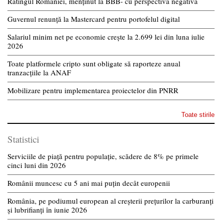
Ratingul României, menținut la BBB- cu perspectivă negativă
Guvernul renunță la Mastercard pentru portofelul digital
Salariul minim net pe economie crește la 2.699 lei din luna iulie
2026
Toate platformele cripto sunt obligate să raporteze anual
tranzacțiile la ANAF
Mobilizare pentru implementarea proiectelor din PNRR
Toate stirile
Statistici
Serviciile de piață pentru populație, scădere de 8% pe primele
cinci luni din 2026
Românii muncesc cu 5 ani mai puțin decât europenii
România, pe podiumul european al creșterii prețurilor la carburanți
și lubrifianți în iunie 2026