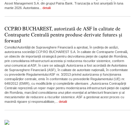
Asset Management S.A. din grupul Patria Bank. Tranzacția a fost anunțată în luna
martie 2026. Autoritatea...
detalii
CCP.RO BUCHAREST, autorizată de ASF în calitate de
Contraparte Centrală pentru produse derivate futures și
forward
Consiliul Autorității de Supraveghere Financiară a aprobat, în ședința de astăzi,
autorizarea societății CCP.RO BUCHAREST S.A. în calitate de Contraparte Centrală,
un obiectiv de importanță strategică pentru dezvoltarea pieței de capital din România,
prin consolidarea infrastructurii acesteia și reducerea riscurilor sistemice, conform
unui comunicat al ASF, în care se adaugă: Autorizarea a fost acordată de Autoritatea
de Supraveghere Financiară (ASF), în calitate de autoritate națională, în conformitate
cu prevederile Regulamentului ASF nr. 3/2013 privind autorizarea și funcționarea
contrapărților centrale, emis în conformitate cu prevederile Regulamentului (UE) nr.
648/2012 (EMIR), cu modificările și completările ulterioare. „Autorizarea Contrapărții
Centrale reprezintă un reper major pentru modernizarea infrastructurii pieței de capital
din România, marcând consolidarea unui pilon esențial al arhitecturii financiare și al
mecanismelor de reducere a riscurilor sistemice. ASF a gestionat acest proces cu
maximă rigoare și responsabilitate,...
detalii