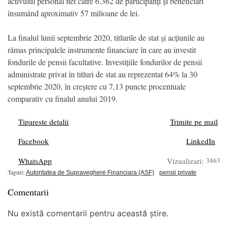
activului personal net către 6.362 de participanți și beneficiari
însumând aproximativ 57 milioane de lei.
La finalul lunii septembrie 2020, titlurile de stat și acțiunile au
rămas principalele instrumente financiare în care au investit
fondurile de pensii facultative. Investițiile fondurilor de pensii
administrate privat în titluri de stat au reprezentat 64% la 30
septembrie 2020, în creștere cu 7,13 puncte procentuale
comparativ cu finalul anului 2019.
Tipareste detalii
Trimite pe mail
Facebook
LinkedIn
WhatsApp
Vizualizari:
3463
Taguri:
Autoritatea de Supraveghere Financiara (ASF)
pensii private
Comentarii
Nu există comentarii pentru această știre.