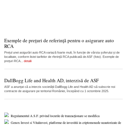
Exemple de prețuri de referință pentru o asigurare auto
RCA
Prețul unei asigurări auto RCA variază foarte mult, în funcție de vârsta șoferului și de
localitate, conform listei tarifelor de rferință RCA publicată de ASF (foto). Exemple de
prețuri RCA...
detalii
DallBogg Life and Health AD, interzisă de ASF
ASF a anunțat că a interzis societății DallBogg Life and Health AD să subscrie noi
contracte de asigurare pe teritoriul României, începând cu 1 octombrie 2025.
Regulamentul A.S.F. privind locurile de tranzacționare se modifica
Genox Invest si Vitalinvest, platforme de investitii in criptomonede neautorizate de