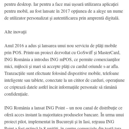
pentru desktop. Iar pentru a face mai ușoară utilizarea aplicaţiei
pentru mobil, au fost lansate în 2017 opţiunea de a alege un nume
de utilizator personalizat şi autentificarea prin amprentă digitală.
Alte inovaţii
Anul 2016 a adus și lansarea unui nou serviciu de plăți mobile
prin POS. Printr-un proiect dezvoltat cu GoSwiff și MasterCard,
ING România a introdus ING mPOS, ce permite comercianților
mici, mijlocii și mari să accepte plăți cu cardul oriunde s-ar afla.
Tranzacțiile sunt efectuate folosind dispozitive mobile, telefoane
inteligente sau tablete, conectate la un cititor de carduri, operațiune
ce criptează datele astfel încât informațiile personale să rămână
confidențiale.
ING România a lansat ING Point – un nou canal de distribuție ce
oferă acces instant la majoritatea produselor bancare. În urma unui
proiect pilot, implementat în București și în Iasi, reţeaua ING
Point a fost extinsă la 8 unităţi, în centre comerciale din toată ţara,