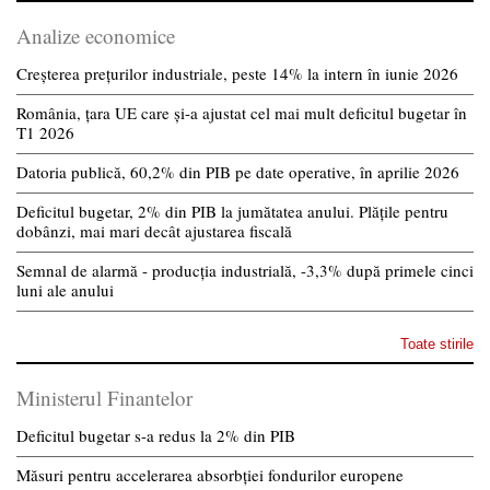
Analize economice
Creșterea prețurilor industriale, peste 14% la intern în iunie 2026
România, țara UE care și-a ajustat cel mai mult deficitul bugetar în
T1 2026
Datoria publică, 60,2% din PIB pe date operative, în aprilie 2026
Deficitul bugetar, 2% din PIB la jumătatea anului. Plățile pentru
dobânzi, mai mari decât ajustarea fiscală
Semnal de alarmă - producția industrială, -3,3% după primele cinci
luni ale anului
Toate stirile
Ministerul Finantelor
Deficitul bugetar s-a redus la 2% din PIB
Măsuri pentru accelerarea absorbției fondurilor europene