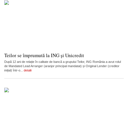
Teilor se împrumută la ING și Unicredit
După 12 ani de relație în calitate de bancă a grupului Teilor, ING România a avut rolul
de Mandated Lead Arranger (aranjor principal mandatat) și Original Lender (creditor
inițial) într-o...
detalii