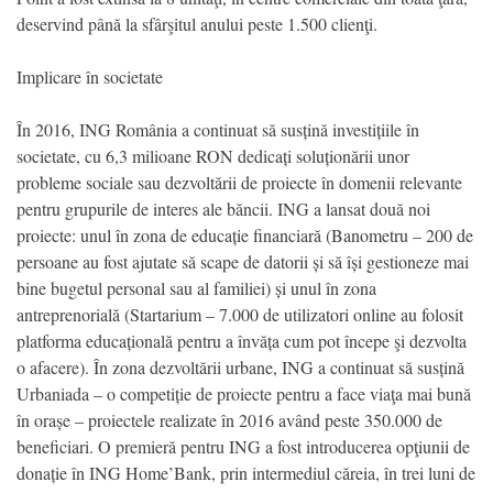
deservind până la sfârşitul anului peste 1.500 clienţi.
Implicare în societate
În 2016, ING România a continuat să susțină investițiile în
societate, cu 6,3 milioane RON dedicați soluționării unor
probleme sociale sau dezvoltării de proiecte în domenii relevante
pentru grupurile de interes ale băncii. ING a lansat două noi
proiecte: unul în zona de educație financiară (Banometru – 200 de
persoane au fost ajutate să scape de datorii și să își gestioneze mai
bine bugetul personal sau al familiei) și unul în zona
antreprenorială (Startarium – 7.000 de utilizatori online au folosit
platforma educațională pentru a învăța cum pot începe şi dezvolta
o afacere). În zona dezvoltării urbane, ING a continuat să susțină
Urbaniada – o competiție de proiecte pentru a face viaţa mai bună
în orașe – proiectele realizate în 2016 având peste 350.000 de
beneficiari. O premieră pentru ING a fost introducerea opţiunii de
donație în ING Home’Bank, prin intermediul căreia, în trei luni de