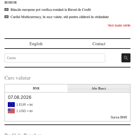
ROBOR
Băncile europene pot verifica românii la Biroul de Credit
Cardul Multicurrency, în zece valute, util pentru călătorii în străinătate
Vezi toate stirile
English
Contact
Curs valutar
BNR
Alte Banci
07.08.2026
1 EUR = lei
1 USD = lei
Sursa BNR