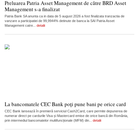
Preluarea Patria Asset Management de către BRD Asset
Management s-a finalizat
Patria Bank SA anunta ca in data de 5 august 2026 a fost finalizata tranzactia de
vanzare a participatiei de 99,9944% detinute de banca la SAI Patria Asset
Management catre...
detalii
La bancomatele CEC Bank poți pune bani pe orice card
CEC Bank lansează în premieră serviciul Cash2Card, care permite depunerea de
numerar direct pe cardurile Visa și Mastercard emise de orice bancă din România,
prin intermediul bancomatelor multifuncționale (MFM) din...
detalii