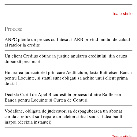
Toate stirile
Procese
ANPC pierde un proces cu Intesa si ARB privind modul de calcul
al ratelor la credite
Un client Credius obtine in justitie anularea creditului, din cauza
dobanzii prea mari
Hotararea judecatoriei prin care Aedificium, fosta Raiffeisen Banca
pentru Locuinte, si statul sunt obligati sa achite unui client prima
de stat
Decizia Curtii de Apel Bucuresti in procesul dintre Raiffeisen
Banca pentru Locuinte si Curtea de Conturi
Vodafone, obligata de judecatori sa despagubeasca un abonat
caruia a refuzat sa-i repare un telefon stricat sau sa-i dea banii
inapoi (decizia instantei)
Toate stirile