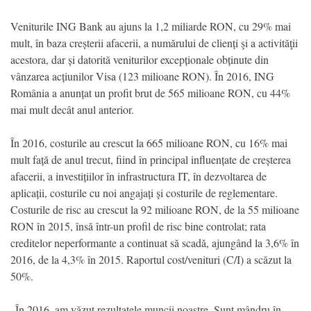
Veniturile ING Bank au ajuns la 1,2 miliarde RON, cu 29% mai
mult, în baza creșterii afacerii, a numărului de clienți şi a activităţii
acestora, dar și datorită veniturilor excepționale obținute din
vânzarea acțiunilor Visa (123 milioane RON). În 2016, ING
România a anunțat un profit brut de 565 milioane RON, cu 44%
mai mult decât anul anterior.
În 2016, costurile au crescut la 665 milioane RON, cu 16% mai
mult față de anul trecut, fiind în principal influențate de creșterea
afacerii, a investițiilor în infrastructura IT, în dezvoltarea de
aplicații, costurile cu noi angajați și costurile de reglementare.
Costurile de risc au crescut la 92 milioane RON, de la 55 milioane
RON în 2015, însă într-un profil de risc bine controlat; rata
creditelor neperformante a continuat să scadă, ajungând la 3,6% în
2016, de la 4,3% în 2015. Raportul cost/venituri (C/I) a scăzut la
50%.
„În 2016, am văzut rezultatele muncii noastre. Sunt mândru în