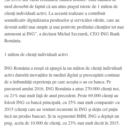
mod deosebit de faptul că am atins pragul istoric de 1 milion de
clienți individuali activi. La această realizare a contribuit
semnificativ digitalizarea produselor și serviciilor oferite, care au
devenit astfel mai simple și mai potrivite profilului clienților tot mai
autonomi ai ING”, a declarat Michal Szczurek, CEO ING Bank
România.
1 milion de clienți individuali activi
ING România a reușit să ajungă la un milion de clienți individuali
activi datorită inovațiilor în mediul digital și preocupării continue
de a îmbunătăți experiența pe care aceștia o au cu banca. Pe
parcursul anului 2016, ING România a atras 270.000 clienți noi,
cu 21% mai mult față de anul precedent. Peste 69.000 clienți au
folosit ING ca bancă principală, cu 25% mai mult comparativ cu
2015 (clienți care au venituri recurente în ING și dețin cel puțin
încă un produs bancar). Și in segmentul IMM, ING a depăşit un
prag, acela de 10.000 de clienți, cu 23% mai mult decât în 2015.