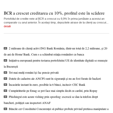
BCR a crescut creditarea cu 10%, profitul este în scădere
Portofoliul de credite nete al BCR a crescut cu 9,9% în prima jumătate a acestui an
comparativ cu anul anterior. În același timp, depozitele atrase de la clienți au crescut...
detalii
2 milioane de clienți activi ING Bank România, dintr-un total de 2,2 milioane, și 20
de ani de Home’Bank. Cum s-a schimbat relația românilor cu banca
Inițiativa europeană pentru testarea portofelului UE de identitate digitală se reunește
la București
Tot mai mulți români își fac pensie privată
Datele de cadastru ale ANCPI sunt în siguranță și nu au fost furate de hackeri
Încasările instant în euro, posibile la 6 bănci, inclusiv CEC Bank
Cumpărăturile pe Emag se pot face mai simplu decât cu cardul, prin Ropay
Phishingul este acum vishing prin spoofing: escrocii se dau la telefon drept
bancheri, polițiști sau inspectori ANAF
Băncile cer Consiliului Concurenței să publice probele privind pretinsa manipulare a