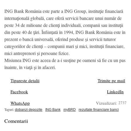
ING Bank România este parte a ING Group, instituţie financiară
internaţională globală, care oferă servicii bancare unui număr de
peste 34 de milioane de clienţi individuali, companii sau instituţii
din peste 40 de ţări. Înființată în 1994, ING Bank România este în
prezent o bancă universală, oferind produse și servicii tuturor
categoriilor de clienți – companii mari și mici, instituții financiare,
mici antreprenori și persoane fizice.
Misiunea ING este aceea de a-i susţine pe oameni să fie cu un pas
înainte, în viaţă şi în afaceri.
Tipareste detalii
Trimite pe mail
Facebook
LinkedIn
WhatsApp
Vizualizari:
2737
Taguri:
dobanzi depozite
ING Bank
myBRD
rezultate financiare banci
Comentarii