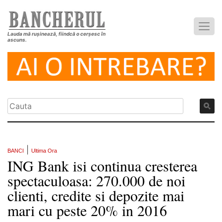
Lauda mă rușinează, fiindcă o cerșesc în
ascuns.
|
BANCI
Ultima Ora
ING Bank isi continua cresterea
spectaculoasa: 270.000 de noi
clienti, credite si depozite mai
mari cu peste 20% in 2016