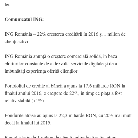
lei.
Comunicatul ING:
ING România – 22% creșterea creditării în 2016 și 1 milion de
clienți activi
ING România anunță o creștere comercială solidă, în baza
eforturilor constante de a dezvolta serviciile digitale şi de a
îmbunătăți experiența oferită clienților
Portofoliul de credite al băncii a ajuns la 17,6 miliarde RON la
finalul anului 2016, o creștere de 22%, în timp ce piața a fost
relativ stabilă (+1%).
Fondurile atrase au ajuns la 22,3 miliarde RON, cu 20% mai mult
decât la finalul lui 2015.
Pragul istoric de 1 milion de clienți individuali activi atins