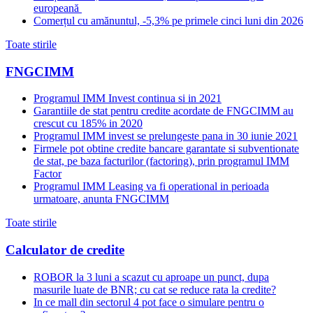
europeană
Comerțul cu amănuntul, -5,3% pe primele cinci luni din 2026
Toate stirile
FNGCIMM
Programul IMM Invest continua si in 2021
Garantiile de stat pentru credite acordate de FNGCIMM au
crescut cu 185% in 2020
Programul IMM invest se prelungeste pana in 30 iunie 2021
Firmele pot obtine credite bancare garantate si subventionate
de stat, pe baza facturilor (factoring), prin programul IMM
Factor
Programul IMM Leasing va fi operational in perioada
urmatoare, anunta FNGCIMM
Toate stirile
Calculator de credite
ROBOR la 3 luni a scazut cu aproape un punct, dupa
masurile luate de BNR; cu cat se reduce rata la credite?
In ce mall din sectorul 4 pot face o simulare pentru o