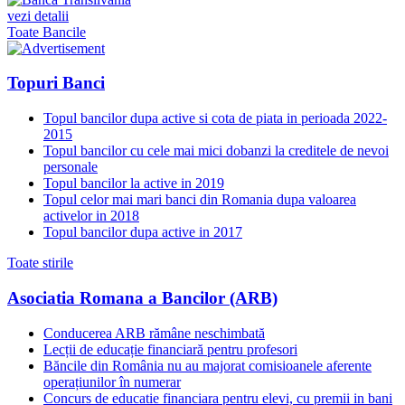
vezi detalii
Toate Bancile
Topuri Banci
Topul bancilor dupa active si cota de piata in perioada 2022-
2015
Topul bancilor cu cele mai mici dobanzi la creditele de nevoi
personale
Topul bancilor la active in 2019
Topul celor mai mari banci din Romania dupa valoarea
activelor in 2018
Topul bancilor dupa active in 2017
Toate stirile
Asociatia Romana a Bancilor (ARB)
Conducerea ARB rămâne neschimbată
Lecții de educație financiară pentru profesori
Băncile din România nu au majorat comisioanele aferente
operațiunilor în numerar
Concurs de educatie financiara pentru elevi, cu premii in bani