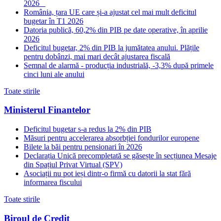
2026
România, țara UE care și-a ajustat cel mai mult deficitul
bugetar în T1 2026
Datoria publică, 60,2% din PIB pe date operative, în aprilie
2026
Deficitul bugetar, 2% din PIB la jumătatea anului. Plățile
pentru dobânzi, mai mari decât ajustarea fiscală
Semnal de alarmă - producția industrială, -3,3% după primele
cinci luni ale anului
Toate stirile
Ministerul Finantelor
Deficitul bugetar s-a redus la 2% din PIB
Măsuri pentru accelerarea absorbției fondurilor europene
Bilete la băi pentru pensionari în 2026
Declarația Unică precompletată se găsește în secțiunea Mesaje
din Spațiul Privat Virtual (SPV)
Asociații nu pot ieși dintr-o firmă cu datorii la stat fără
informarea fiscului
Toate stirile
Biroul de Credit