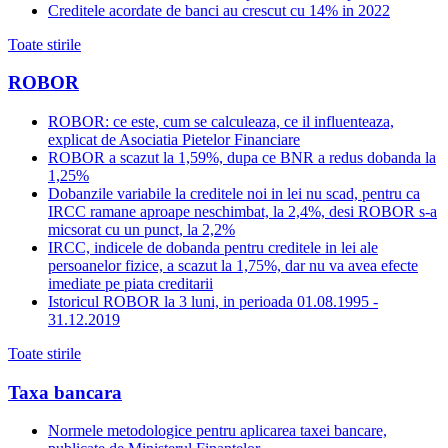
Creditele acordate de banci au crescut cu 14% in 2022
Toate stirile
ROBOR
ROBOR: ce este, cum se calculeaza, ce il influenteaza,
explicat de Asociatia Pietelor Financiare
ROBOR a scazut la 1,59%, dupa ce BNR a redus dobanda la
1,25%
Dobanzile variabile la creditele noi in lei nu scad, pentru ca
IRCC ramane aproape neschimbat, la 2,4%, desi ROBOR s-a
micsorat cu un punct, la 2,2%
IRCC, indicele de dobanda pentru creditele in lei ale
persoanelor fizice, a scazut la 1,75%, dar nu va avea efecte
imediate pe piata creditarii
Istoricul ROBOR la 3 luni, in perioada 01.08.1995 -
31.12.2019
Toate stirile
Taxa bancara
Normele metodologice pentru aplicarea taxei bancare,