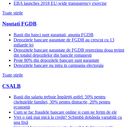
EBA launches 2018 EU-wide transparency exercise
Toate stirile
Noutati FGDB
Banii din banci sunt garantati, anunta FGDB
Depozitele bancare garantate de FGDB au crescut cu 13
miliarde lei
Depozitele bancare garantate de FGDB reprezinta doua treimi
din totalul depozitelor din bancile romanesti
Peste 80% din depozitele bancare sunt garantate
Depozitele bancare nu intra in campania electorala
Toate stirile
CSALB
Banii din salariu trebuie împărțiți astfel: 50% pentru
cheltuielile familiei, 30% pentru distracție, 20% pentru
economii
Cum se fac fraudele bancare online și cum ne ferim de ele
Vrei o rată mai mică la credit? Schimbă dobânda variabilă cu
una fixă