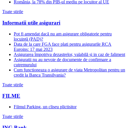
România, la 78% din PIB-ul mediu pe locuitor al UE
Toate stirile
Informatii utile asigurari
Pot fi amendat dacă nu am asigurare obligatorie pentru
locuință (PAD)?
Data de la care FGA face plati pentru asigurarile RCA
Euroins: 17 mai 2023
Asigurarea împotriva dezastrelor, valabilă și in caz de faliment
Asiguratii nu au nevoie de documente de confirmare a
cutremurului
Cum functioneaza o asigurare de viata Metropolitan pentru un
credit la Banca Transilvania?
Toate stirile
FILME
Filmul Parking, un cliseu plictisitor
Toate stirile
ING Bank