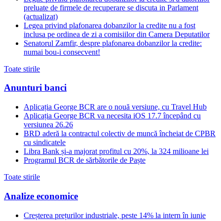
preluate de firmele de recuperare se discuta in Parlament
(actualizat)
Legea privind plafonarea dobanzilor la credite nu a fost
inclusa pe ordinea de zi a comisiilor din Camera Deputatilor
Senatorul Zamfir, despre plafonarea dobanzilor la credite:
numai bou-i consecvent!
Toate stirile
Anunturi banci
Aplicația George BCR are o nouă versiune, cu Travel Hub
Aplicația George BCR va necesita iOS 17.7 începând cu
versiunea 26.26
BRD aderă la contractul colectiv de muncă încheiat de CPBR
cu sindicatele
Libra Bank și-a majorat profitul cu 20%, la 324 milioane lei
Programul BCR de sărbătorile de Paște
Toate stirile
Analize economice
Creșterea prețurilor industriale, peste 14% la intern în iunie