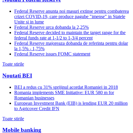
Federal Reserve anunta noi masuri extinse pentru combaterea
crizei COVID-19, care produce pagube "imense" in Statele
Unite si in lume
Federal Reserve urca dobanda la 2,25%
Federal Reserve decided to maintain the target range for the
federal funds rate at 1-1/2 to 1-3/4 percent
Federal Reserve majoreaza dobanda de referinta pentru dolar
la 1,5% - 1,75%
Federal Reserve issues FOMC statement
Toate stirile
Noutati BEI
BEI a redus cu 31% sprijinul acordat Romaniei in 2018
Romania implements SME Initiative: EUR 580 m for
Romanian businesses
European Investment Bank (EIB) is lending EUR 20 million
to Agricover Credit IFN
Toate stirile
Mobile banking