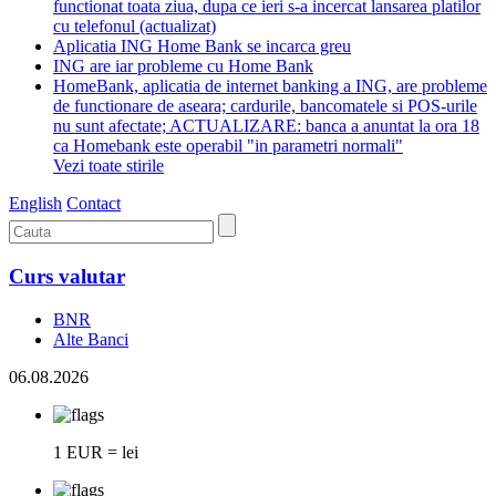
functionat toata ziua, dupa ce ieri s-a incercat lansarea platilor
cu telefonul (actualizat)
Aplicatia ING Home Bank se incarca greu
ING are iar probleme cu Home Bank
HomeBank, aplicatia de internet banking a ING, are probleme
de functionare de aseara; cardurile, bancomatele si POS-urile
nu sunt afectate; ACTUALIZARE: banca a anuntat la ora 18
ca Homebank este operabil "in parametri normali"
Vezi toate stirile
English
Contact
Curs valutar
BNR
Alte Banci
06.08.2026
1 EUR = lei