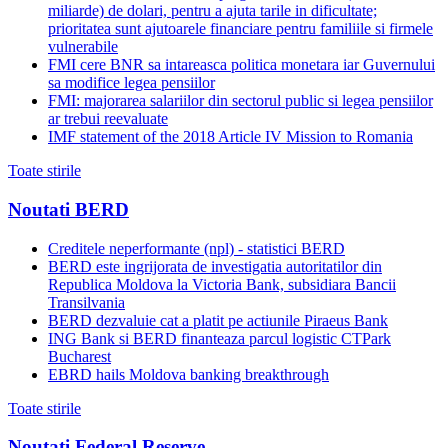
miliarde) de dolari, pentru a ajuta tarile in dificultate;
prioritatea sunt ajutoarele financiare pentru familiile si firmele
vulnerabile
FMI cere BNR sa intareasca politica monetara iar Guvernului
sa modifice legea pensiilor
FMI: majorarea salariilor din sectorul public si legea pensiilor
ar trebui reevaluate
IMF statement of the 2018 Article IV Mission to Romania
Toate stirile
Noutati BERD
Creditele neperformante (npl) - statistici BERD
BERD este ingrijorata de investigatia autoritatilor din
Republica Moldova la Victoria Bank, subsidiara Bancii
Transilvania
BERD dezvaluie cat a platit pe actiunile Piraeus Bank
ING Bank si BERD finanteaza parcul logistic CTPark
Bucharest
EBRD hails Moldova banking breakthrough
Toate stirile
Noutati Federal Reserve