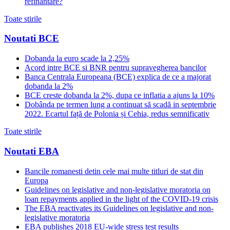
refinantare?
Toate stirile
Noutati BCE
Dobanda la euro scade la 2,25%
Acord intre BCE si BNR pentru supravegherea bancilor
Banca Centrala Europeana (BCE) explica de ce a majorat
dobanda la 2%
BCE creste dobanda la 2%, dupa ce inflatia a ajuns la 10%
Dobânda pe termen lung a continuat să scadă in septembrie
2022. Ecartul față de Polonia și Cehia, redus semnificativ
Toate stirile
Noutati EBA
Bancile romanesti detin cele mai multe titluri de stat din
Europa
Guidelines on legislative and non-legislative moratoria on
loan repayments applied in the light of the COVID-19 crisis
The EBA reactivates its Guidelines on legislative and non-
legislative moratoria
EBA publishes 2018 EU-wide stress test results