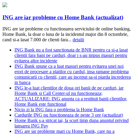
ING are iar probleme cu Home Bank (actualizat)
ING are iar probleme cu functionarea serviciului de online banking,
Home Bank, la doar o luna de la incidentul major din 8 octombrie,
cand si-a lasat 7.000 de clienti fara...
detalii
ING Bank nu a fost sanctionata de BNR pentru ca si-a lasat
clientii fara bani pe carduri, doar i s-au impus masuri pentru
evitarea altor incidente
ING Bank spune ca a luat masuri pentru evitarea unei noi
erori de procesare a platilor cu cardul, insa ramane problema
comunicarii cu clientii, care au inceput sa-si piarda increderea
in banca
ING le-a luat clientilor de doua ori banii de pe carduri, iar
Home Bank si Call Center-ul nu functioneaza;
ACTUALIZARE: ING anunta ca a restituit banii clientilor,
Home Bank este functional
Nicio zi la ING fara o problema la Home Bank
Cardurile ING nu functioneaza de peste 3 ore (actualizat)
Home Bank s-a stricat iar, la scurt timp dupa anuntul privind
lansarea ING Pay
ING are iar probleme mari cu Home Bank, care nu a