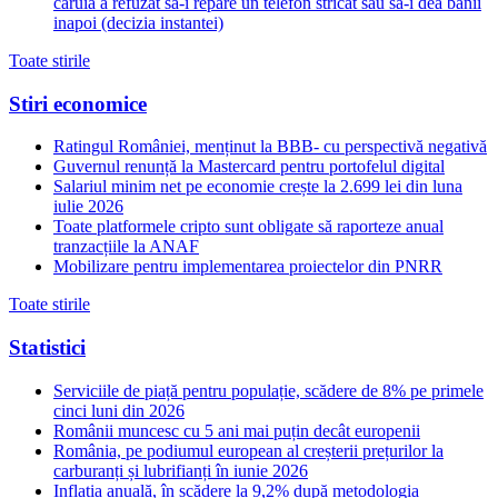
caruia a refuzat sa-i repare un telefon stricat sau sa-i dea banii
inapoi (decizia instantei)
Toate stirile
Stiri economice
Ratingul României, menținut la BBB- cu perspectivă negativă
Guvernul renunță la Mastercard pentru portofelul digital
Salariul minim net pe economie crește la 2.699 lei din luna
iulie 2026
Toate platformele cripto sunt obligate să raporteze anual
tranzacțiile la ANAF
Mobilizare pentru implementarea proiectelor din PNRR
Toate stirile
Statistici
Serviciile de piață pentru populație, scădere de 8% pe primele
cinci luni din 2026
Românii muncesc cu 5 ani mai puțin decât europenii
România, pe podiumul european al creșterii prețurilor la
carburanți și lubrifianți în iunie 2026
Inflația anuală, în scădere la 9,2% după metodologia