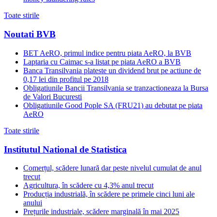
Toate stirile
Noutati BVB
BET AeRO, primul indice pentru piata AeRO, la BVB
Laptaria cu Caimac s-a listat pe piata AeRO a BVB
Banca Transilvania plateste un dividend brut pe actiune de
0,17 lei din profitul pe 2018
Obligatiunile Bancii Transilvania se tranzactioneaza la Bursa
de Valori Bucuresti
Obligatiunile Good Pople SA (FRU21) au debutat pe piata
AeRO
Toate stirile
Institutul National de Statistica
Comerțul, scădere lunară dar peste nivelul cumulat de anul
trecut
Agricultura, în scădere cu 4,3% anul trecut
Producția industrială, în scădere pe primele cinci luni ale
anului
Prețurile industriale, scădere marginală în mai 2025