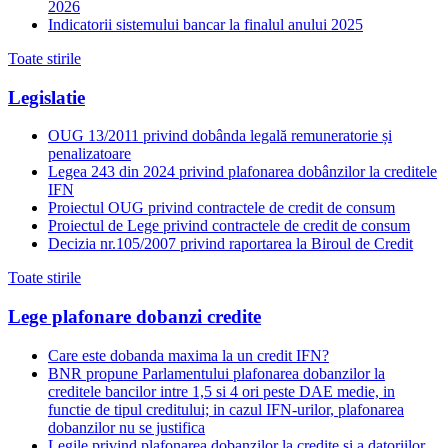
2026
Indicatorii sistemului bancar la finalul anului 2025
Toate stirile
Legislatie
OUG 13/2011 privind dobânda legală remuneratorie și
penalizatoare
Legea 243 din 2024 privind plafonarea dobânzilor la creditele
IFN
Proiectul OUG privind contractele de credit de consum
Proiectul de Lege privind contractele de credit de consum
Decizia nr.105/2007 privind raportarea la Biroul de Credit
Toate stirile
Lege plafonare dobanzi credite
Care este dobanda maxima la un credit IFN?
BNR propune Parlamentului plafonarea dobanzilor la
creditele bancilor intre 1,5 si 4 ori peste DAE medie, in
functie de tipul creditului; in cazul IFN-urilor, plafonarea
dobanzilor nu se justifica
Legile privind plafonarea dobanzilor la credite si a datoriilor