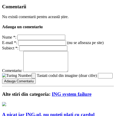
Comentarii
Nu există comentarii pentru această știre.
Adauga un comentariu
Nume *:
E-mail *:
(nu se afiseaza pe site)
Subiect *:
Comentariu:
Tastati codul din imagine (doar cifre)
Alte stiri din categoria:
ING system failure
A picat iar ING-ul, nu puteti plati cu cardul