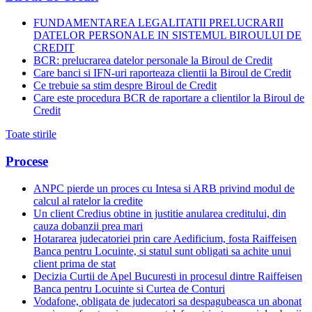
FUNDAMENTAREA LEGALITATII PRELUCRARII
DATELOR PERSONALE IN SISTEMUL BIROULUI DE
CREDIT
BCR: prelucrarea datelor personale la Biroul de Credit
Care banci si IFN-uri raporteaza clientii la Biroul de Credit
Ce trebuie sa stim despre Biroul de Credit
Care este procedura BCR de raportare a clientilor la Biroul de
Credit
Toate stirile
Procese
ANPC pierde un proces cu Intesa si ARB privind modul de
calcul al ratelor la credite
Un client Credius obtine in justitie anularea creditului, din
cauza dobanzii prea mari
Hotararea judecatoriei prin care Aedificium, fosta Raiffeisen
Banca pentru Locuinte, si statul sunt obligati sa achite unui
client prima de stat
Decizia Curtii de Apel Bucuresti in procesul dintre Raiffeisen
Banca pentru Locuinte si Curtea de Conturi
Vodafone, obligata de judecatori sa despagubeasca un abonat