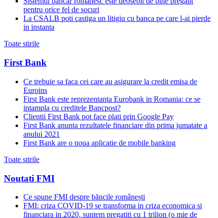
Sistemul bancar romanesc este deosebit de bine pregatit
pentru orice fel de socuri
La CSALB poti castiga un litigiu cu banca pe care l-ai pierde
in instanta
Toate stirile
First Bank
Ce trebuie sa faca cei care au asigurare la credit emisa de
Euroins
First Bank este reprezentanta Eurobank in Romania: ce se
intampla cu creditele Bancpost?
Clientii First Bank pot face plati prin Google Pay
First Bank anunta rezultatele financiare din prima jumatate a
anului 2021
First Bank are o noua aplicatie de mobile banking
Toate stirile
Noutati FMI
Ce spune FMI despre băncile românești
FMI: criza COVID-19 se transforma in criza economica si
financiara in 2020, suntem pregatiti cu 1 trilion (o mie de