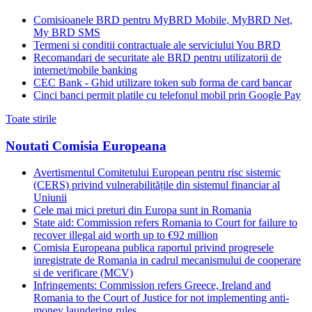
Comisioanele BRD pentru MyBRD Mobile, MyBRD Net,
My BRD SMS
Termeni si conditii contractuale ale serviciului You BRD
Recomandari de securitate ale BRD pentru utilizatorii de
internet/mobile banking
CEC Bank - Ghid utilizare token sub forma de card bancar
Cinci banci permit platile cu telefonul mobil prin Google Pay
Toate stirile
Noutati Comisia Europeana
Avertismentul Comitetului European pentru risc sistemic
(CERS) privind vulnerabilitățile din sistemul financiar al
Uniunii
Cele mai mici preturi din Europa sunt in Romania
State aid: Commission refers Romania to Court for failure to
recover illegal aid worth up to €92 million
Comisia Europeana publica raportul privind progresele
inregistrate de Romania in cadrul mecanismului de cooperare
si de verificare (MCV)
Infringements: Commission refers Greece, Ireland and
Romania to the Court of Justice for not implementing anti-
money laundering rules