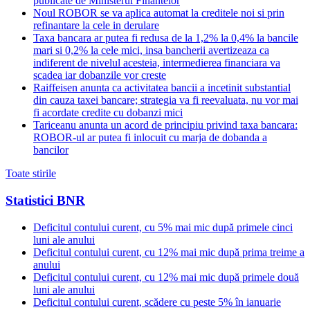
publicate de Ministerul Finantelor
Noul ROBOR se va aplica automat la creditele noi si prin
refinantare la cele in derulare
Taxa bancara ar putea fi redusa de la 1,2% la 0,4% la bancile
mari si 0,2% la cele mici, insa bancherii avertizeaza ca
indiferent de nivelul acesteia, intermedierea financiara va
scadea iar dobanzile vor creste
Raiffeisen anunta ca activitatea bancii a incetinit substantial
din cauza taxei bancare; strategia va fi reevaluata, nu vor mai
fi acordate credite cu dobanzi mici
Tariceanu anunta un acord de principiu privind taxa bancara:
ROBOR-ul ar putea fi inlocuit cu marja de dobanda a
bancilor
Toate stirile
Statistici BNR
Deficitul contului curent, cu 5% mai mic după primele cinci
luni ale anului
Deficitul contului curent, cu 12% mai mic după prima treime a
anului
Deficitul contului curent, cu 12% mai mic după primele două
luni ale anului
Deficitul contului curent, scădere cu peste 5% în ianuarie