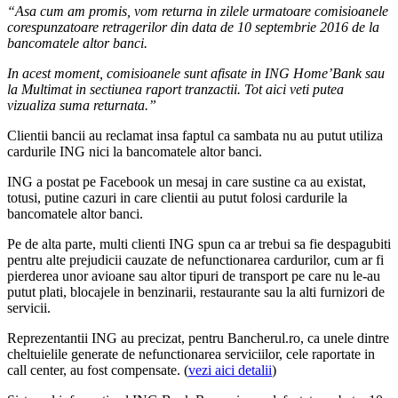
“Asa cum am promis, vom returna in zilele urmatoare comisioanele
corespunzatoare retragerilor din data de 10 septembrie 2016 de la
bancomatele altor banci.
In acest moment, comisioanele sunt afisate in ING Home’Bank sau
la Multimat in sectiunea raport tranzactii. Tot aici veti putea
vizualiza suma returnata.”
Clientii bancii au reclamat insa faptul ca sambata nu au putut utiliza
cardurile ING nici la bancomatele altor banci.
ING a postat pe Facebook un mesaj in care sustine ca au existat,
totusi, putine cazuri in care clientii au putut folosi cardurile la
bancomatele altor banci.
Pe de alta parte, multi clienti ING spun ca ar trebui sa fie despagubiti
pentru alte prejudicii cauzate de nefunctionarea cardurilor, cum ar fi
pierderea unor avioane sau altor tipuri de transport pe care nu le-au
putut plati, blocajele in benzinarii, restaurante sau la alti furnizori de
servicii.
Reprezentantii ING au precizat, pentru Bancherul.ro, ca unele dintre
cheltuielile generate de nefunctionarea serviciilor, cele raportate in
call center, au fost compensate. (
vezi aici detalii
)