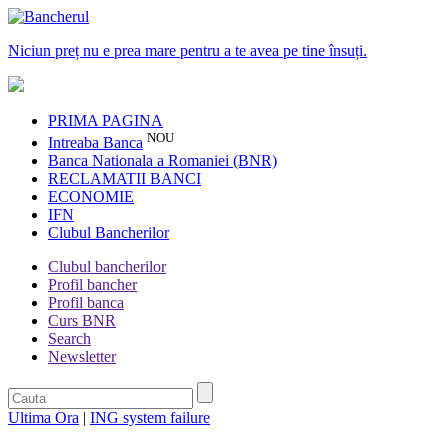
Niciun preț nu e prea mare pentru a te avea pe tine însuți.
PRIMA PAGINA
NOU
Intreaba Banca
Banca Nationala a Romaniei (BNR)
RECLAMATII BANCI
ECONOMIE
IFN
Clubul Bancherilor
Clubul bancherilor
Profil bancher
Profil banca
Curs BNR
Search
Newsletter
Ultima Ora
|
ING system failure