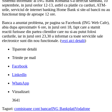
Sistemul informatic al ING Bank Romania s-a defectat sambata, 10
septembrie, in jurul orelor 12-13, astfel ca platile cu carduri, ATM-
urile, serviciul de internet banking Home Bank si site-ul bancii nu au
functionat timp de aproape 12 ore.
Banca a anuntat problema, pe pagina sa Facebook (ING Web Cafe),
abia dupa aproximativ 6 ore, in jurul orei 18, fapt care a starnit
reactii furioase din partea clientilor care nu si-au putut folosi
cardurile, iar in jurul orei 23,30 a informat ca toate serviciile sale
electronice sunt din nou functionale. (
vezi aici detalii
)
Tipareste detalii
Trimite pe mail
Facebook
LinkedIn
WhatsApp
Vizualizari:
3641
Taguri:
comisioane cont bancar
ING Bank
plati
Vodafone