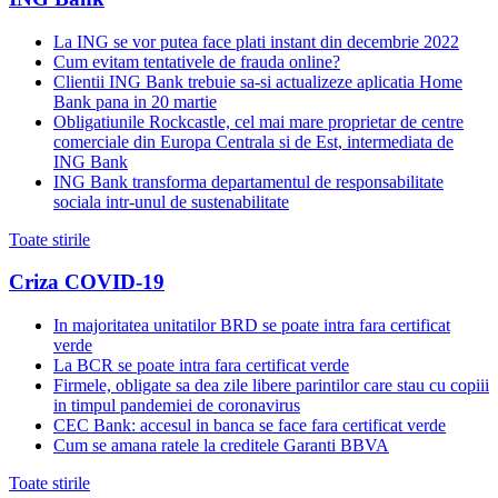
La ING se vor putea face plati instant din decembrie 2022
Cum evitam tentativele de frauda online?
Clientii ING Bank trebuie sa-si actualizeze aplicatia Home
Bank pana in 20 martie
Obligatiunile Rockcastle, cel mai mare proprietar de centre
comerciale din Europa Centrala si de Est, intermediata de
ING Bank
ING Bank transforma departamentul de responsabilitate
sociala intr-unul de sustenabilitate
Toate stirile
Criza COVID-19
In majoritatea unitatilor BRD se poate intra fara certificat
verde
La BCR se poate intra fara certificat verde
Firmele, obligate sa dea zile libere parintilor care stau cu copiii
in timpul pandemiei de coronavirus
CEC Bank: accesul in banca se face fara certificat verde
Cum se amana ratele la creditele Garanti BBVA
Toate stirile