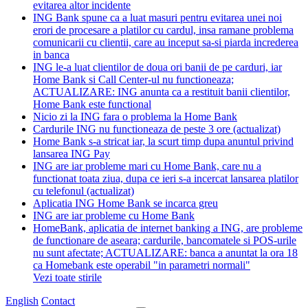
evitarea altor incidente
ING Bank spune ca a luat masuri pentru evitarea unei noi
erori de procesare a platilor cu cardul, insa ramane problema
comunicarii cu clientii, care au inceput sa-si piarda increderea
in banca
ING le-a luat clientilor de doua ori banii de pe carduri, iar
Home Bank si Call Center-ul nu functioneaza;
ACTUALIZARE: ING anunta ca a restituit banii clientilor,
Home Bank este functional
Nicio zi la ING fara o problema la Home Bank
Cardurile ING nu functioneaza de peste 3 ore (actualizat)
Home Bank s-a stricat iar, la scurt timp dupa anuntul privind
lansarea ING Pay
ING are iar probleme mari cu Home Bank, care nu a
functionat toata ziua, dupa ce ieri s-a incercat lansarea platilor
cu telefonul (actualizat)
Aplicatia ING Home Bank se incarca greu
ING are iar probleme cu Home Bank
HomeBank, aplicatia de internet banking a ING, are probleme
de functionare de aseara; cardurile, bancomatele si POS-urile
nu sunt afectate; ACTUALIZARE: banca a anuntat la ora 18
ca Homebank este operabil "in parametri normali"
Vezi toate stirile
English
Contact