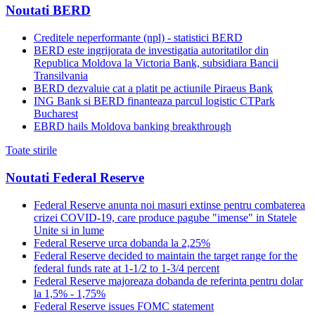
Noutati BERD
Creditele neperformante (npl) - statistici BERD
BERD este ingrijorata de investigatia autoritatilor din
Republica Moldova la Victoria Bank, subsidiara Bancii
Transilvania
BERD dezvaluie cat a platit pe actiunile Piraeus Bank
ING Bank si BERD finanteaza parcul logistic CTPark
Bucharest
EBRD hails Moldova banking breakthrough
Toate stirile
Noutati Federal Reserve
Federal Reserve anunta noi masuri extinse pentru combaterea
crizei COVID-19, care produce pagube "imense" in Statele
Unite si in lume
Federal Reserve urca dobanda la 2,25%
Federal Reserve decided to maintain the target range for the
federal funds rate at 1-1/2 to 1-3/4 percent
Federal Reserve majoreaza dobanda de referinta pentru dolar
la 1,5% - 1,75%
Federal Reserve issues FOMC statement