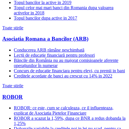
Topul bancilor la active in 2019
Topul celor mai mari banci din Romania dupa valoarea
activelor in 2018
Topul bancilor dupa active in 2017
Toate stirile
Asociatia Romana a Bancilor (ARB)
Conducerea ARB rămâne neschimbată
Lecții de educație financiară pentru profesori
Băncile din România nu au majorat comisioanele aferente
operațiunilor în numerar
Concurs de educatie financiara pentru elevi, cu premii in bani
Creditele acordate de banci au crescut cu 14% in 2022
Toate stirile
ROBOR
ROBOR: ce este, cum se calculeaza, ce il influenteaza,
explicat de Asociatia Pietelor Financiare
ROBOR a scazut la 1,59%, dupa ce BNR a redus dobanda la
1,25%
Dobanzile variabile la creditele noi in lei nu scad, pentru ca