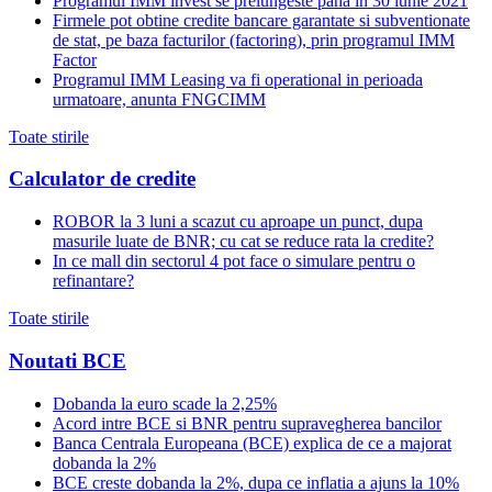
Programul IMM invest se prelungeste pana in 30 iunie 2021
Firmele pot obtine credite bancare garantate si subventionate
de stat, pe baza facturilor (factoring), prin programul IMM
Factor
Programul IMM Leasing va fi operational in perioada
urmatoare, anunta FNGCIMM
Toate stirile
Calculator de credite
ROBOR la 3 luni a scazut cu aproape un punct, dupa
masurile luate de BNR; cu cat se reduce rata la credite?
In ce mall din sectorul 4 pot face o simulare pentru o
refinantare?
Toate stirile
Noutati BCE
Dobanda la euro scade la 2,25%
Acord intre BCE si BNR pentru supravegherea bancilor
Banca Centrala Europeana (BCE) explica de ce a majorat
dobanda la 2%
BCE creste dobanda la 2%, dupa ce inflatia a ajuns la 10%