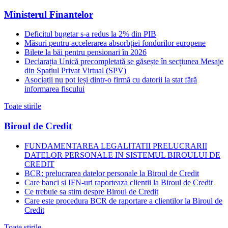
Ministerul Finantelor
Deficitul bugetar s-a redus la 2% din PIB
Măsuri pentru accelerarea absorbției fondurilor europene
Bilete la băi pentru pensionari în 2026
Declarația Unică precompletată se găsește în secțiunea Mesaje
din Spațiul Privat Virtual (SPV)
Asociații nu pot ieși dintr-o firmă cu datorii la stat fără
informarea fiscului
Toate stirile
Biroul de Credit
FUNDAMENTAREA LEGALITATII PRELUCRARII
DATELOR PERSONALE IN SISTEMUL BIROULUI DE
CREDIT
BCR: prelucrarea datelor personale la Biroul de Credit
Care banci si IFN-uri raporteaza clientii la Biroul de Credit
Ce trebuie sa stim despre Biroul de Credit
Care este procedura BCR de raportare a clientilor la Biroul de
Credit
Toate stirile