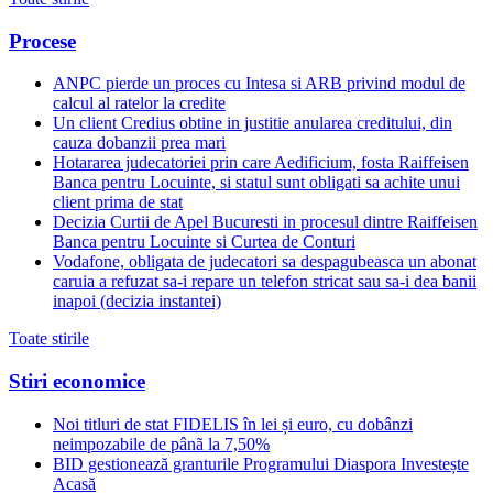
Procese
ANPC pierde un proces cu Intesa si ARB privind modul de
calcul al ratelor la credite
Un client Credius obtine in justitie anularea creditului, din
cauza dobanzii prea mari
Hotararea judecatoriei prin care Aedificium, fosta Raiffeisen
Banca pentru Locuinte, si statul sunt obligati sa achite unui
client prima de stat
Decizia Curtii de Apel Bucuresti in procesul dintre Raiffeisen
Banca pentru Locuinte si Curtea de Conturi
Vodafone, obligata de judecatori sa despagubeasca un abonat
caruia a refuzat sa-i repare un telefon stricat sau sa-i dea banii
inapoi (decizia instantei)
Toate stirile
Stiri economice
Noi titluri de stat FIDELIS în lei și euro, cu dobânzi
neimpozabile de pânã la 7,50%
BID gestionează granturile Programului Diaspora Investește
Acasă