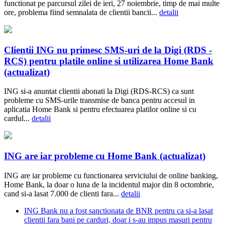
functionat pe parcursul zilei de ieri, 27 noiembrie, timp de mai multe
ore, problema fiind semnalata de clientii bancii...
detalii
Clientii ING nu primesc SMS-uri de la Digi (RDS -
RCS) pentru platile online si utilizarea Home Bank
(actualizat)
ING si-a anuntat clientii abonati la Digi (RDS-RCS) ca sunt
probleme cu SMS-urile transmise de banca pentru accesul in
aplicatia Home Bank si pentru efectuarea platilor online si cu
cardul...
detalii
ING are iar probleme cu Home Bank (actualizat)
ING are iar probleme cu functionarea serviciului de online banking,
Home Bank, la doar o luna de la incidentul major din 8 octombrie,
cand si-a lasat 7.000 de clienti fara...
detalii
ING Bank nu a fost sanctionata de BNR pentru ca si-a lasat
clientii fara bani pe carduri, doar i s-au impus masuri pentru