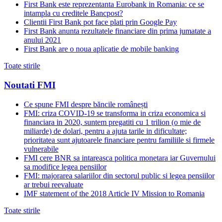
First Bank este reprezentanta Eurobank in Romania: ce se
intampla cu creditele Bancpost?
Clientii First Bank pot face plati prin Google Pay
First Bank anunta rezultatele financiare din prima jumatate a
anului 2021
First Bank are o noua aplicatie de mobile banking
Toate stirile
Noutati FMI
Ce spune FMI despre băncile românești
FMI: criza COVID-19 se transforma in criza economica si
financiara in 2020, suntem pregatiti cu 1 trilion (o mie de
miliarde) de dolari, pentru a ajuta tarile in dificultate;
prioritatea sunt ajutoarele financiare pentru familiile si firmele
vulnerabile
FMI cere BNR sa intareasca politica monetara iar Guvernului
sa modifice legea pensiilor
FMI: majorarea salariilor din sectorul public si legea pensiilor
ar trebui reevaluate
IMF statement of the 2018 Article IV Mission to Romania
Toate stirile