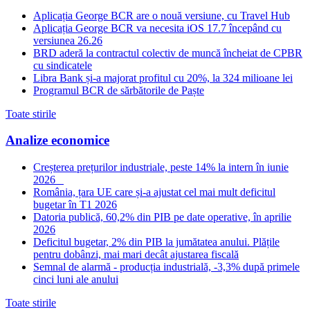
Aplicația George BCR are o nouă versiune, cu Travel Hub
Aplicația George BCR va necesita iOS 17.7 începând cu
versiunea 26.26
BRD aderă la contractul colectiv de muncă încheiat de CPBR
cu sindicatele
Libra Bank și-a majorat profitul cu 20%, la 324 milioane lei
Programul BCR de sărbătorile de Paște
Toate stirile
Analize economice
Creșterea prețurilor industriale, peste 14% la intern în iunie
2026
România, țara UE care și-a ajustat cel mai mult deficitul
bugetar în T1 2026
Datoria publică, 60,2% din PIB pe date operative, în aprilie
2026
Deficitul bugetar, 2% din PIB la jumătatea anului. Plățile
pentru dobânzi, mai mari decât ajustarea fiscală
Semnal de alarmă - producția industrială, -3,3% după primele
cinci luni ale anului
Toate stirile