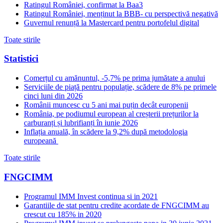
Ratingul României, confirmat la Baa3
Ratingul României, menținut la BBB- cu perspectivă negativă
Guvernul renunță la Mastercard pentru portofelul digital
Toate stirile
Statistici
Comerțul cu amănuntul, -5,7% pe prima jumătate a anului
Serviciile de piață pentru populație, scădere de 8% pe primele
cinci luni din 2026
Românii muncesc cu 5 ani mai puțin decât europenii
România, pe podiumul european al creșterii prețurilor la
carburanți și lubrifianți în iunie 2026
Inflația anuală, în scădere la 9,2% după metodologia
europeană
Toate stirile
FNGCIMM
Programul IMM Invest continua si in 2021
Garantiile de stat pentru credite acordate de FNGCIMM au
crescut cu 185% in 2020