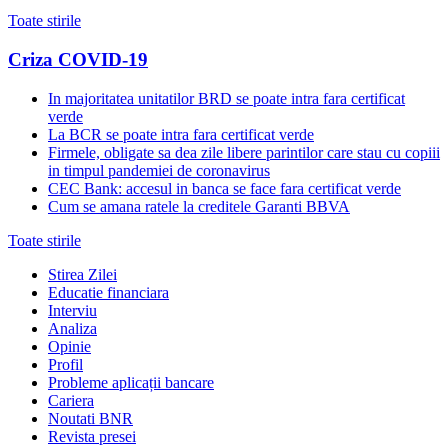
Toate stirile
Criza COVID-19
In majoritatea unitatilor BRD se poate intra fara certificat
verde
La BCR se poate intra fara certificat verde
Firmele, obligate sa dea zile libere parintilor care stau cu copiii
in timpul pandemiei de coronavirus
CEC Bank: accesul in banca se face fara certificat verde
Cum se amana ratele la creditele Garanti BBVA
Toate stirile
Stirea Zilei
Educatie financiara
Interviu
Analiza
Opinie
Profil
Probleme aplicații bancare
Cariera
Noutati BNR
Revista presei