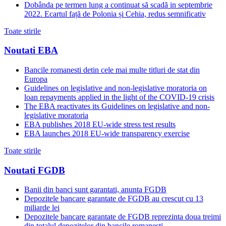
Dobânda pe termen lung a continuat să scadă in septembrie
2022. Ecartul față de Polonia și Cehia, redus semnificativ
Toate stirile
Noutati EBA
Bancile romanesti detin cele mai multe titluri de stat din
Europa
Guidelines on legislative and non-legislative moratoria on
loan repayments applied in the light of the COVID-19 crisis
The EBA reactivates its Guidelines on legislative and non-
legislative moratoria
EBA publishes 2018 EU-wide stress test results
EBA launches 2018 EU-wide transparency exercise
Toate stirile
Noutati FGDB
Banii din banci sunt garantati, anunta FGDB
Depozitele bancare garantate de FGDB au crescut cu 13
miliarde lei
Depozitele bancare garantate de FGDB reprezinta doua treimi
din totalul depozitelor din bancile romanesti