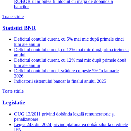
ROBOR-ul ar putea fi inlocuit cu marja de dobanda a
bancilor
Toate stirile
Statistici BNR
Deficitul contului curent, cu 5% mai mic după primele cinci
luni ale anului
Deficitul contului curent, cu 12% mai mic după prima treime a
anului
Deficitul contului curent, cu 12% mai mic după primele două
luni ale anului
Deficitul contului curent, scădere cu peste 5% în ianuarie
2026
Indicatorii sistemului bancar la finalul anului 2025
Toate stirile
Legislatie
OUG 13/2011 privind dobânda legală remuneratorie și
penalizatoare
Legea 243 din 2024 privind plafonarea dobânzilor la creditele
IFN