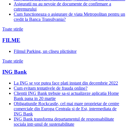
Asiguratii nu au nevoie de documente de confirmare a
cutremurului
Cum functioneaza o asigurare de viata Metropolitan pentru un
credit la Banca Transilvania?
Toate stirile
FILME
Filmul Parking, un cliseu plictisitor
Toate stirile
ING Bank
La ING se vor putea face plati instant din decembrie 2022
Cum evitam tentativele de frauda online?
Clientii ING Bank trebuie sa-si actualizeze aplicatia Home
Bank pana in 20 martie
Obligatiunile Rockcastle, cel mai mare proprietar de centre
comerciale din Europa Centrala si de Est, intermediata de
ING Bank
ING Bank transforma departamentul de responsabilitate
sociala intr-unul de sustenabilitate