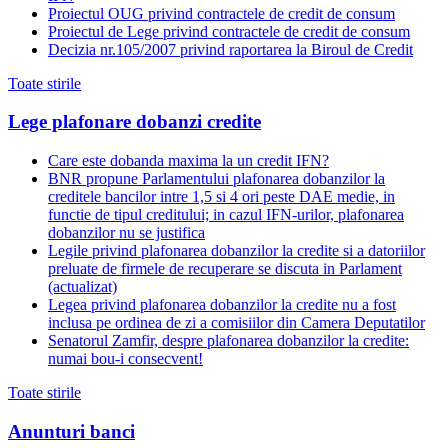
Proiectul OUG privind contractele de credit de consum
Proiectul de Lege privind contractele de credit de consum
Decizia nr.105/2007 privind raportarea la Biroul de Credit
Toate stirile
Lege plafonare dobanzi credite
Care este dobanda maxima la un credit IFN?
BNR propune Parlamentului plafonarea dobanzilor la
creditele bancilor intre 1,5 si 4 ori peste DAE medie, in
functie de tipul creditului; in cazul IFN-urilor, plafonarea
dobanzilor nu se justifica
Legile privind plafonarea dobanzilor la credite si a datoriilor
preluate de firmele de recuperare se discuta in Parlament
(actualizat)
Legea privind plafonarea dobanzilor la credite nu a fost
inclusa pe ordinea de zi a comisiilor din Camera Deputatilor
Senatorul Zamfir, despre plafonarea dobanzilor la credite:
numai bou-i consecvent!
Toate stirile
Anunturi banci