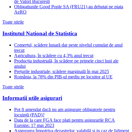
de Valori Bucuresti
Obligatiunile Good Pople SA (FRU21) au debutat pe piata
AeRO
Toate stirile
Institutul National de Statistica
Comerțul, scădere lunară dar peste nivelul cumulat de anul
trecut
Agricultura, în scădere cu 4,3% anul trecut
Producția industrială, în scădere pe primele cinci luni ale
anului
Prețurile industriale, scădere marginală în mai 2025
România, la 78% din PIB-ul mediu pe locuitor al UE
Toate stirile
Informatii utile asigurari
Pot fi amendat dacă nu am asigurare obligatorie pentru
locuință (PAD)?
Data de la care FGA face plati pentru asigurarile RCA
Euroins: 17 mai 2023
Asigurarea împotriva dezastrelor, valabilă și in caz de faliment