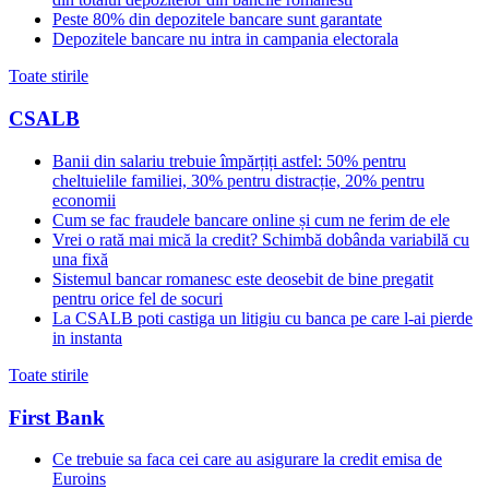
Peste 80% din depozitele bancare sunt garantate
Depozitele bancare nu intra in campania electorala
Toate stirile
CSALB
Banii din salariu trebuie împărțiți astfel: 50% pentru
cheltuielile familiei, 30% pentru distracție, 20% pentru
economii
Cum se fac fraudele bancare online și cum ne ferim de ele
Vrei o rată mai mică la credit? Schimbă dobânda variabilă cu
una fixă
Sistemul bancar romanesc este deosebit de bine pregatit
pentru orice fel de socuri
La CSALB poti castiga un litigiu cu banca pe care l-ai pierde
in instanta
Toate stirile
First Bank
Ce trebuie sa faca cei care au asigurare la credit emisa de
Euroins