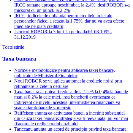
IRCC ramane aproape neschimbat, la 2,4%, desi ROBOR s-a
micsorat cu un punct, la 2,2%
IRCC, indicele de dobanda pentru creditele in lei ale
persoanelor fizice, a scazut la 1,75%, dar nu va avea efecte
imediate pe piata creditarii
Istoricul ROBOR la 3 luni, in perioada 01.08.1995 -
31.12.2019
Toate stirile
Taxa bancara
Normele metodologice pentru aplicarea taxei bancare,
publicate de Ministerul Finantelor
Noul ROBOR se va aplica automat la creditele noi si prin
refinantare la cele in derulare
Taxa bancara ar putea fi redusa de la 1,2% la 0,4% la bancile
mari si 0,2% la cele mici, insa bancherii avertizeaza ca
indiferent de nivelul acesteia, intermedierea financiara va
scadea iar dobanzile vor creste
Raiffeisen anunta ca activitatea bancii a incetinit substantial
din cauza taxei bancare; strategia va fi reevaluata, nu vor mai
fi acordate credite cu dobanzi mici
Tariceanu anunta un acord de principiu privind taxa bancara: