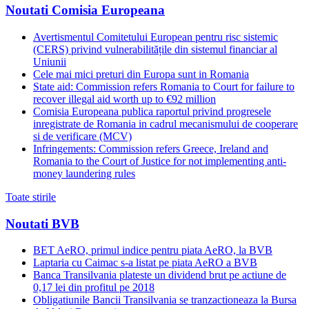
Noutati Comisia Europeana
Avertismentul Comitetului European pentru risc sistemic
(CERS) privind vulnerabilitățile din sistemul financiar al
Uniunii
Cele mai mici preturi din Europa sunt in Romania
State aid: Commission refers Romania to Court for failure to
recover illegal aid worth up to €92 million
Comisia Europeana publica raportul privind progresele
inregistrate de Romania in cadrul mecanismului de cooperare
si de verificare (MCV)
Infringements: Commission refers Greece, Ireland and
Romania to the Court of Justice for not implementing anti-
money laundering rules
Toate stirile
Noutati BVB
BET AeRO, primul indice pentru piata AeRO, la BVB
Laptaria cu Caimac s-a listat pe piata AeRO a BVB
Banca Transilvania plateste un dividend brut pe actiune de
0,17 lei din profitul pe 2018
Obligatiunile Bancii Transilvania se tranzactioneaza la Bursa