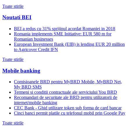
Toate stirile
Noutati BEI
BEI a redus cu 31% sprijinul acordat Romaniei in 2018
Romania implements SME Initiative: EUR 580 m for
Romanian businesses
European Investment Bank (EIB) is lending EUR 20 million
to Agricover Credit IFN
Toate stirile
Mobile banking
Comisioanele BRD pentru MyBRD Mobile, MyBRD Net,
My BRD SMS
Termeni si conditii contractuale ale serviciului You BRD
Recomandari de securitate ale BRD pentru utilizatorii de
internet/mobile banking
CEC Bank - Ghid utilizare token sub forma de card bancar
Cinci banci permit platile cu telefonul mobil prin Google Pay
Toate stirile