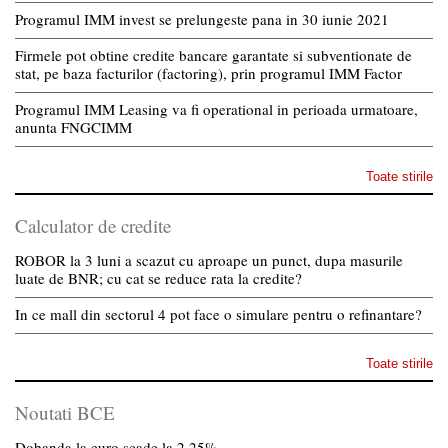
Programul IMM invest se prelungeste pana in 30 iunie 2021
Firmele pot obtine credite bancare garantate si subventionate de
stat, pe baza facturilor (factoring), prin programul IMM Factor
Programul IMM Leasing va fi operational in perioada urmatoare,
anunta FNGCIMM
Toate stirile
Calculator de credite
ROBOR la 3 luni a scazut cu aproape un punct, dupa masurile
luate de BNR; cu cat se reduce rata la credite?
In ce mall din sectorul 4 pot face o simulare pentru o refinantare?
Toate stirile
Noutati BCE
Dobanda la euro scade la 2,25%