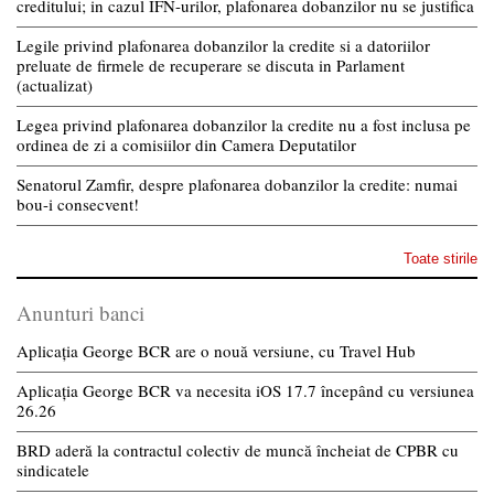
creditului; in cazul IFN-urilor, plafonarea dobanzilor nu se justifica
Legile privind plafonarea dobanzilor la credite si a datoriilor
preluate de firmele de recuperare se discuta in Parlament
(actualizat)
Legea privind plafonarea dobanzilor la credite nu a fost inclusa pe
ordinea de zi a comisiilor din Camera Deputatilor
Senatorul Zamfir, despre plafonarea dobanzilor la credite: numai
bou-i consecvent!
Toate stirile
Anunturi banci
Aplicația George BCR are o nouă versiune, cu Travel Hub
Aplicația George BCR va necesita iOS 17.7 începând cu versiunea
26.26
BRD aderă la contractul colectiv de muncă încheiat de CPBR cu
sindicatele