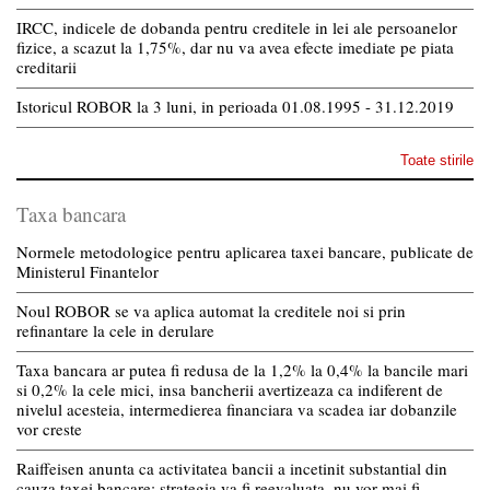
IRCC, indicele de dobanda pentru creditele in lei ale persoanelor
fizice, a scazut la 1,75%, dar nu va avea efecte imediate pe piata
creditarii
Istoricul ROBOR la 3 luni, in perioada 01.08.1995 - 31.12.2019
Toate stirile
Taxa bancara
Normele metodologice pentru aplicarea taxei bancare, publicate de
Ministerul Finantelor
Noul ROBOR se va aplica automat la creditele noi si prin
refinantare la cele in derulare
Taxa bancara ar putea fi redusa de la 1,2% la 0,4% la bancile mari
si 0,2% la cele mici, insa bancherii avertizeaza ca indiferent de
nivelul acesteia, intermedierea financiara va scadea iar dobanzile
vor creste
Raiffeisen anunta ca activitatea bancii a incetinit substantial din
cauza taxei bancare; strategia va fi reevaluata, nu vor mai fi