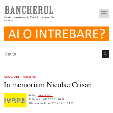
Lauda mă rușinează, fiindcă o cerșesc în
ascuns.
|
ASIGURARI
Noutati ASF
In memoriam Nicolae Crisan
Autor:
Bancherul.ro
Publicat la: 2017-12-15 14:11
Ultima actualizare: 2017-12-15 14:11