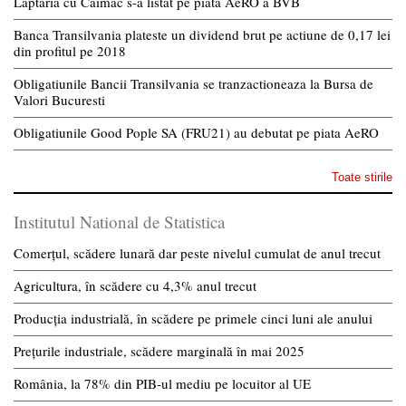
Laptaria cu Caimac s-a listat pe piata AeRO a BVB
Banca Transilvania plateste un dividend brut pe actiune de 0,17 lei
din profitul pe 2018
Obligatiunile Bancii Transilvania se tranzactioneaza la Bursa de
Valori Bucuresti
Obligatiunile Good Pople SA (FRU21) au debutat pe piata AeRO
Toate stirile
Institutul National de Statistica
Comerțul, scădere lunară dar peste nivelul cumulat de anul trecut
Agricultura, în scădere cu 4,3% anul trecut
Producția industrială, în scădere pe primele cinci luni ale anului
Prețurile industriale, scădere marginală în mai 2025
România, la 78% din PIB-ul mediu pe locuitor al UE