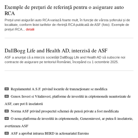
Exemple de prețuri de referință pentru o asigurare auto
RCA
Prețul unei asigurări auto RCA variază foarte mult, în funcție de vârsta șoferului și de
localitate, conform listei tarifelor de rferință RCA publicată de ASF (foto). Exemple de
prețuri RCA...
detalii
DallBogg Life and Health AD, interzisă de ASF
ASF a anunțat că a interzis societății DallBogg Life and Health AD să subscrie noi
contracte de asigurare pe teritoriul României, începând cu 1 octombrie 2025.
Regulamentul A.S.F. privind locurile de tranzacționare se modifica
Genox Invest si Vitalinvest, platforme de investitii in criptomonede neautorizate de
ASF, care pot fi inselatorii
Norma ASF privind prospectul schemei de pensii private a fost modificata
O noua platforma de investitii in criptomonede, Geneoninvest, ar putea fi inselatorie,
avertizeaza ASF
ASF a aprobat intrarea BERD in actionariatul Euroins