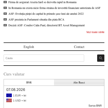
Firma de asigurari Axeria Iard se dezvolta rapid in Romania
In Romania nu exista nicio firma straina de investitii financiare autorizata de ASF
ASF: Evoluția pieței de capital în primele șase luni ale anului 2022
ASF prezinta in Parlament situatia din piata RCA
Decizii ASF: Condor Calin Paul, directorul BT Asset Management
Vezi toate stirile
English
Contact
Curs valutar
BNR
Alte Banci
07.08.2026
1 EUR = lei
1 USD = lei
Sursa BNR