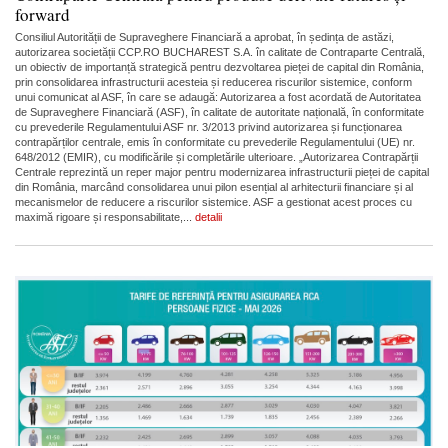
forward
Consiliul Autorității de Supraveghere Financiară a aprobat, în ședința de astăzi,
autorizarea societății CCP.RO BUCHAREST S.A. în calitate de Contraparte Centrală,
un obiectiv de importanță strategică pentru dezvoltarea pieței de capital din România,
prin consolidarea infrastructurii acesteia și reducerea riscurilor sistemice, conform
unui comunicat al ASF, în care se adaugă: Autorizarea a fost acordată de Autoritatea
de Supraveghere Financiară (ASF), în calitate de autoritate națională, în conformitate
cu prevederile Regulamentului ASF nr. 3/2013 privind autorizarea și funcționarea
contrapărților centrale, emis în conformitate cu prevederile Regulamentului (UE) nr.
648/2012 (EMIR), cu modificările și completările ulterioare. „Autorizarea Contrapărții
Centrale reprezintă un reper major pentru modernizarea infrastructurii pieței de capital
din România, marcând consolidarea unui pilon esențial al arhitecturii financiare și al
mecanismelor de reducere a riscurilor sistemice. ASF a gestionat acest proces cu
maximă rigoare și responsabilitate,...
detalii