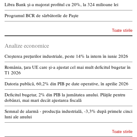
Libra Bank și-a majorat profitul cu 20%, la 324 milioane lei
Programul BCR de sărbătorile de Paște
Toate stirile
Analize economice
Creșterea prețurilor industriale, peste 14% la intern în iunie 2026
România, țara UE care și-a ajustat cel mai mult deficitul bugetar în
T1 2026
Datoria publică, 60,2% din PIB pe date operative, în aprilie 2026
Deficitul bugetar, 2% din PIB la jumătatea anului. Plățile pentru
dobânzi, mai mari decât ajustarea fiscală
Semnal de alarmă - producția industrială, -3,3% după primele cinci
luni ale anului
Toate stirile