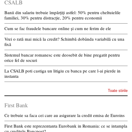
CSALB
Banii din salariu trebuie împărțiți astfel: 50% pentru cheltuielile
familiei, 30% pentru distracție, 20% pentru economii
Cum se fac fraudele bancare online și cum ne ferim de ele
Vrei o rată mai mică la credit? Schimbă dobânda variabilă cu una
fixă
Sistemul bancar romanesc este deosebit de bine pregatit pentru
orice fel de socuri
La CSALB poti castiga un litigiu cu banca pe care l-ai pierde in
instanta
Toate stirile
First Bank
Ce trebuie sa faca cei care au asigurare la credit emisa de Euroins
First Bank este reprezentanta Eurobank in Romania: ce se intampla
cu creditele Bancpost?