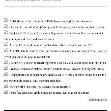
Dobânda la creditul din reclama Raiffeisen poate fi și de 5 ori mai mare
Libra nu te mai lasă să scoți bani gratuit la bancomat, dacă nu faci o plată cu cardul
Poliția și DNSC spun că e importantă prevenirea fraudelor online, dar nu au nici
măcar un număr de telefon dedicat acestora
Au dreptul casele de schimb valutar să-mi refuze bancnote euro vechi?
Am plătit rata la credit în avans, însă banca m-a amenințat cu raportarea la Biroul de
Credit, pentru că am poprire (actualizat)
Creditele cu dobânzi ROBOR reprezintă doar 18% din totalul împrumuturilor în lei
Prostia și domnia se plătesc, spune o doamnă care a "investit" în programul Brua
Despăgubirile de la bănci pentru creditele cu ROBOR s-ar putea obține abia peste 5
ani; exemplu de calcul al unui potențial prejudiciu
BCR a vorbit "pe șleau" cu oamenii despre ROBOR
Poate face cineva un credit online pe numele meu, doar cu buletinul?
Vezi toate stirile