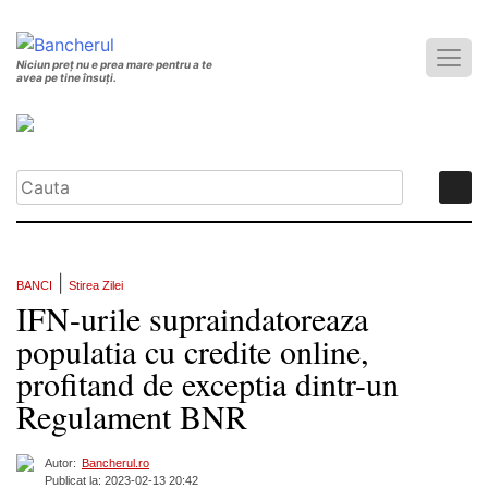
Niciun preț nu e prea mare pentru a te
avea pe tine însuți.
|
BANCI
Stirea Zilei
IFN-urile supraindatoreaza
populatia cu credite online,
profitand de exceptia dintr-un
Regulament BNR
Autor:
Bancherul.ro
Publicat la: 2023-02-13 20:42