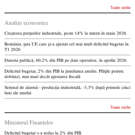
Toate stirile
Analize economice
Creșterea prețurilor industriale, peste 14% la intern în iunie 2026
România, țara UE care și-a ajustat cel mai mult deficitul bugetar în
T1 2026
Datoria publică, 60,2% din PIB pe date operative, în aprilie 2026
Deficitul bugetar, 2% din PIB la jumătatea anului. Plățile pentru
dobânzi, mai mari decât ajustarea fiscală
Semnal de alarmă - producția industrială, -3,3% după primele cinci
luni ale anului
Toate stirile
Ministerul Finantelor
Deficitul bugetar s-a redus la 2% din PIB