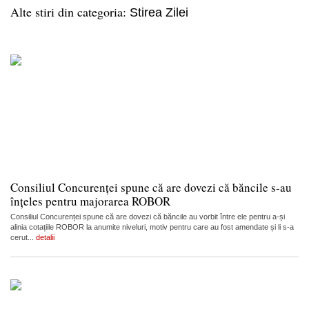
Alte stiri din categoria:
Stirea Zilei
Consiliul Concurenței spune că are dovezi că băncile s-au
înțeles pentru majorarea ROBOR
Consiliul Concurenței spune că are dovezi că băncile au vorbit între ele pentru a-și
alinia cotațiile ROBOR la anumite niveluri, motiv pentru care au fost amendate și li s-a
cerut...
detalii