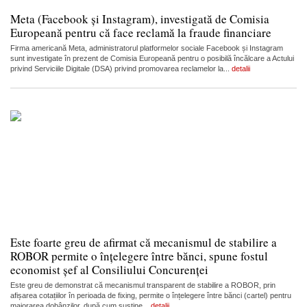
Meta (Facebook și Instagram), investigată de Comisia
Europeană pentru că face reclamă la fraude financiare
Firma americană Meta, administratorul platformelor sociale Facebook și Instagram
sunt investigate în prezent de Comisia Europeană pentru o posibilă încălcare a Actului
privind Serviciile Digitale (DSA) privind promovarea reclamelor la...
detalii
Este foarte greu de afirmat că mecanismul de stabilire a
ROBOR permite o înțelegere între bănci, spune fostul
economist șef al Consiliului Concurenței
Este greu de demonstrat că mecanismul transparent de stabilire a ROBOR, prin
afișarea cotațiilor în perioada de fixing, permite o înțelegere între bănci (cartel) pentru
majorarea dobânzilor, după cum susține...
detalii