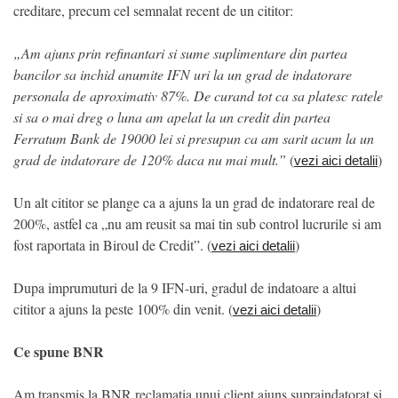
creditare, precum cel semnalat recent de un cititor:
„Am ajuns prin refinantari si sume suplimentare din partea
bancilor sa inchid anumite IFN uri la un grad de indatorare
personala de aproximativ 87%. De curand tot ca sa platesc ratele
si sa o mai dreg o luna am apelat la un credit din partea
Ferratum Bank de 19000 lei si presupun ca am sarit acum la un
grad de indatorare de 120% daca nu mai mult.”
(
)
vezi aici detalii
Un alt cititor se plange ca a ajuns la un grad de indatorare real de
200%, astfel ca „nu am reusit sa mai tin sub control lucrurile si am
fost raportata in Biroul de Credit”. (
)
vezi aici detalii
Dupa imprumuturi de la 9 IFN-uri, gradul de indatoare a altui
cititor a ajuns la peste 100% din venit. (
)
vezi aici detalii
Ce spune BNR
Am transmis la BNR reclamatia unui client ajuns supraindatorat si