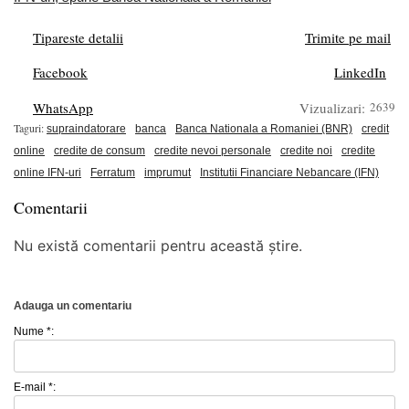
Tipareste detalii
Trimite pe mail
Facebook
LinkedIn
WhatsApp
Vizualizari:
2639
Taguri:
supraindatorare
banca
Banca Nationala a Romaniei (BNR)
credit
online
credite de consum
credite nevoi personale
credite noi
credite
online IFN-uri
Ferratum
imprumut
Institutii Financiare Nebancare (IFN)
Comentarii
Nu există comentarii pentru această știre.
Adauga un comentariu
Nume *:
E-mail *: