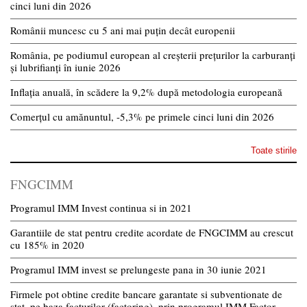
cinci luni din 2026
Românii muncesc cu 5 ani mai puțin decât europenii
România, pe podiumul european al creșterii prețurilor la carburanți
și lubrifianți în iunie 2026
Inflația anuală, în scădere la 9,2% după metodologia europeană
Comerțul cu amănuntul, -5,3% pe primele cinci luni din 2026
Toate stirile
FNGCIMM
Programul IMM Invest continua si in 2021
Garantiile de stat pentru credite acordate de FNGCIMM au crescut
cu 185% in 2020
Programul IMM invest se prelungeste pana in 30 iunie 2021
Firmele pot obtine credite bancare garantate si subventionate de
stat, pe baza facturilor (factoring), prin programul IMM Factor