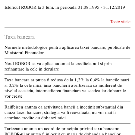
Istoricul ROBOR la 3 luni, in perioada 01.08.1995 - 31.12.2019
Toate stirile
Taxa bancara
Normele metodologice pentru aplicarea taxei bancare, publicate de
Ministerul Finantelor
Noul ROBOR se va aplica automat la creditele noi si prin
refinantare la cele in derulare
Taxa bancara ar putea fi redusa de la 1,2% la 0,4% la bancile mari
si 0,2% la cele mici, insa bancherii avertizeaza ca indiferent de
nivelul acesteia, intermedierea financiara va scadea iar dobanzile
vor creste
Raiffeisen anunta ca activitatea bancii a incetinit substantial din
cauza taxei bancare; strategia va fi reevaluata, nu vor mai fi
acordate credite cu dobanzi mici
Tariceanu anunta un acord de principiu privind taxa bancara:
ROBOR-ul ar putea fi inlocuit cu marja de dobanda a bancilor