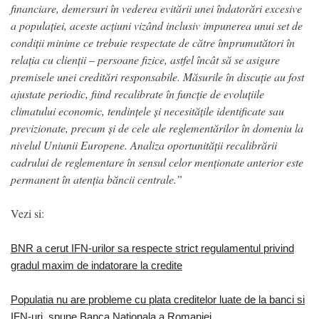
financiare, demersuri în vederea evitării unei îndatorări excesive
a populației, aceste acțiuni vizând inclusiv impunerea unui set de
condiții minime ce trebuie respectate de către împrumutători în
relația cu clienții – persoane fizice, astfel încât să se asigure
premisele unei creditări responsabile. Măsurile în discuție au fost
ajustate periodic, fiind recalibrate în funcție de evoluțiile
climatului economic, tendințele și necesitățile identificate sau
previzionate, precum și de cele ale reglementărilor în domeniu la
nivelul Uniunii Europene. Analiza oportunității recalibrării
cadrului de reglementare în sensul celor menționate anterior este
permanent în atenția băncii centrale.”
Vezi si:
BNR a cerut IFN-urilor sa respecte strict regulamentul privind
gradul maxim de indatorare la credite
Populatia nu are probleme cu plata creditelor luate de la banci si
IFN-uri, spune Banca Nationala a Romaniei