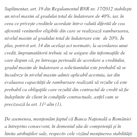
Suplimentar, art. 19 din Regulamentul BNR nr. 17/2012 stabilește
un nivel maxim al gradului total de îndatorare de 40%, iar, în
ceea ce privește creditele acordate într-o valută diferită de cea
aferentă veniturilor eligibile din care se realizează rambursarea,
nivelul maxim al gradului total de îndatorare este de 20%. În
plus, potrivit art. 14 din același act normativ, la acordarea unui
credit, împrumutătorii trebuie să se asigure din informațiile de
care dispun că, pe întreaga perioadă de acordare a creditului,
gradul maxim de îndatorare a solicitantului este probabil să se
încadreze în nivelul maxim admis aplicabil acestuia, iar din
evaluarea capacității de rambursare realizată să rezulte că este
probabil ca obligaţiile care rezultă din contractul de credit să fie
îndeplinite de client în condiţiile contractuale, astfel cum se
precizează la art. 11² alin (1).
De asemenea, menționăm faptul că Banca Națională a României
a întreprins consecvent, în domeniul său de competență și în
limita atribuțiilor sale, respectiv cele vizând menținerea stabilității