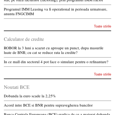
Programul IMM Leasing va fi operational in perioada urmatoare,
anunta FNGCIMM
Toate stirile
Calculator de credite
ROBOR la 3 luni a scazut cu aproape un punct, dupa masurile
luate de BNR; cu cat se reduce rata la credite?
In ce mall din sectorul 4 pot face o simulare pentru o refinantare?
Toate stirile
Noutati BCE
Dobanda la euro scade la 2,25%
Acord intre BCE si BNR pentru supravegherea bancilor
Banca Centrala Europeana (BCE) explica de ce a majorat dobanda