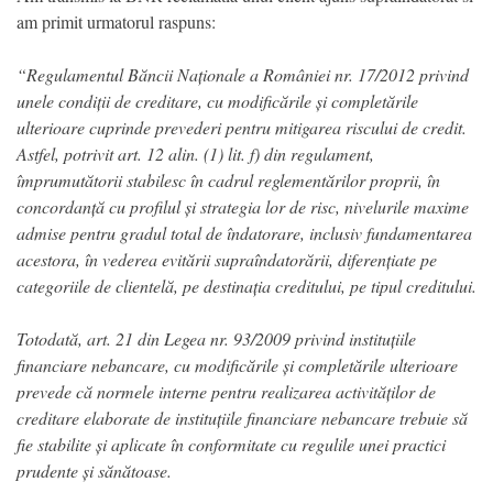
am primit urmatorul raspuns:
“Regulamentul Băncii Naționale a României nr. 17/2012 privind
unele condiții de creditare, cu modificările și completările
ulterioare cuprinde prevederi pentru mitigarea riscului de credit.
Astfel, potrivit art. 12 alin. (1) lit. f) din regulament,
împrumutătorii stabilesc în cadrul reglementărilor proprii, în
concordanță cu profilul și strategia lor de risc, nivelurile maxime
admise pentru gradul total de îndatorare, inclusiv fundamentarea
acestora, în vederea evitării supraîndatorării, diferențiate pe
categoriile de clientelă, pe destinația creditului, pe tipul creditului.
Totodată, art. 21 din Legea nr. 93/2009 privind instituțiile
financiare nebancare, cu modificările și completările ulterioare
prevede că normele interne pentru realizarea activităților de
creditare elaborate de instituțiile financiare nebancare trebuie să
fie stabilite și aplicate în conformitate cu regulile unei practici
prudente și sănătoase.