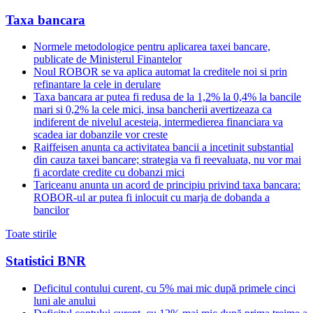
Taxa bancara
Normele metodologice pentru aplicarea taxei bancare,
publicate de Ministerul Finantelor
Noul ROBOR se va aplica automat la creditele noi si prin
refinantare la cele in derulare
Taxa bancara ar putea fi redusa de la 1,2% la 0,4% la bancile
mari si 0,2% la cele mici, insa bancherii avertizeaza ca
indiferent de nivelul acesteia, intermedierea financiara va
scadea iar dobanzile vor creste
Raiffeisen anunta ca activitatea bancii a incetinit substantial
din cauza taxei bancare; strategia va fi reevaluata, nu vor mai
fi acordate credite cu dobanzi mici
Tariceanu anunta un acord de principiu privind taxa bancara:
ROBOR-ul ar putea fi inlocuit cu marja de dobanda a
bancilor
Toate stirile
Statistici BNR
Deficitul contului curent, cu 5% mai mic după primele cinci
luni ale anului