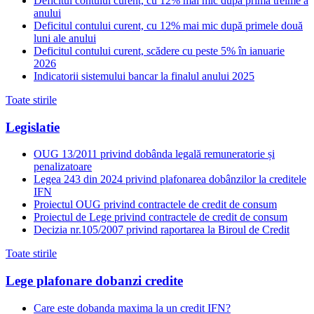
Deficitul contului curent, cu 12% mai mic după prima treime a
anului
Deficitul contului curent, cu 12% mai mic după primele două
luni ale anului
Deficitul contului curent, scădere cu peste 5% în ianuarie
2026
Indicatorii sistemului bancar la finalul anului 2025
Toate stirile
Legislatie
OUG 13/2011 privind dobânda legală remuneratorie și
penalizatoare
Legea 243 din 2024 privind plafonarea dobânzilor la creditele
IFN
Proiectul OUG privind contractele de credit de consum
Proiectul de Lege privind contractele de credit de consum
Decizia nr.105/2007 privind raportarea la Biroul de Credit
Toate stirile
Lege plafonare dobanzi credite
Care este dobanda maxima la un credit IFN?