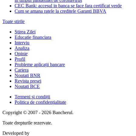
in timpul pandemiei de coronavirus
CEC Bank: accesul in banca se face fara certificat verde
Cum se amana ratele la creditele Garanti BBVA
Toate stirile
Stirea Zilei
Educatie financiara
Interviu
Analiza
Opinie
Profil
Probleme aplicații bancare
Cariera
Noutati BNR
Revista presei
Noutati BCE
Termeni și condiții
Politica de confidențialitate
Copyright © 2007 - 2026 Bancherul.
Toate drepturile rezervate.
Developed by