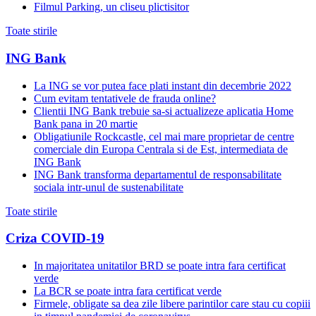
Filmul Parking, un cliseu plictisitor
Toate stirile
ING Bank
La ING se vor putea face plati instant din decembrie 2022
Cum evitam tentativele de frauda online?
Clientii ING Bank trebuie sa-si actualizeze aplicatia Home
Bank pana in 20 martie
Obligatiunile Rockcastle, cel mai mare proprietar de centre
comerciale din Europa Centrala si de Est, intermediata de
ING Bank
ING Bank transforma departamentul de responsabilitate
sociala intr-unul de sustenabilitate
Toate stirile
Criza COVID-19
In majoritatea unitatilor BRD se poate intra fara certificat
verde
La BCR se poate intra fara certificat verde
Firmele, obligate sa dea zile libere parintilor care stau cu copiii