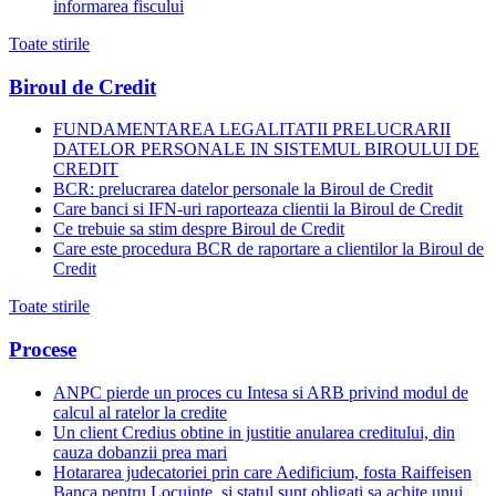
informarea fiscului
Toate stirile
Biroul de Credit
FUNDAMENTAREA LEGALITATII PRELUCRARII
DATELOR PERSONALE IN SISTEMUL BIROULUI DE
CREDIT
BCR: prelucrarea datelor personale la Biroul de Credit
Care banci si IFN-uri raporteaza clientii la Biroul de Credit
Ce trebuie sa stim despre Biroul de Credit
Care este procedura BCR de raportare a clientilor la Biroul de
Credit
Toate stirile
Procese
ANPC pierde un proces cu Intesa si ARB privind modul de
calcul al ratelor la credite
Un client Credius obtine in justitie anularea creditului, din
cauza dobanzii prea mari
Hotararea judecatoriei prin care Aedificium, fosta Raiffeisen
Banca pentru Locuinte, si statul sunt obligati sa achite unui