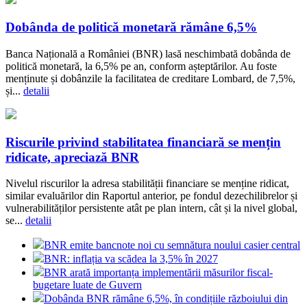
Dobânda de politică monetară rămâne 6,5%
Banca Națională a României (BNR) lasă neschimbată dobânda de
politică monetară, la 6,5% pe an, conform așteptărilor. Au foste
menținute și dobânzile la facilitatea de creditare Lombard, de 7,5%,
și...
detalii
Riscurile privind stabilitatea financiară se mențin
ridicate, apreciază BNR
Nivelul riscurilor la adresa stabilității financiare se menține ridicat,
similar evaluărilor din Raportul anterior, pe fondul dezechilibrelor și
vulnerabilităților persistente atât pe plan intern, cât și la nivel global,
se...
detalii
BNR emite bancnote noi cu semnătura noului casier central
BNR: inflația va scădea la 3,5% în 2027
BNR arată importanța implementării măsurilor fiscal-
bugetare luate de Guvern
Dobânda BNR rămâne 6,5%, în condițiile războiului din