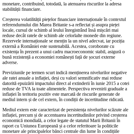
monetare, contribuind, totodată, la atenuarea riscurilor la adresa
stabilității financiare.
Creșterea volatilității piețelor financiare internaționale în contextul
referendumului din Marea Britanie s-a reflectat și asupra pieței
locale, cursul de schimb al leului înregistrând însă mișcări mai
reduse decât ratele de schimb ale celorlalte monede din regiune.
Rezervele internaționale se mențin la un nivel adecvat, iar poziția
externă a României este sustenabilă. Acestea, coroborate cu
existența în prezent a unui cadru macroeconomic stabil, asigură o
bună rezistență a economiei românești față de șocuri externe
adverse.
Previziunile pe termen scurt indică menținerea nivelurilor negative
ale ratei anuale a inflației, deși cu valori semnificativ mai reduse
datorită epuizării impactului direct al extinderii în iunie 2015 a cotei
reduse de TVA la toate alimentele. Perspectiva revenirii graduale a
inflației în teritoriu pozitiv este marcată de riscurile generate de
mediul intern și de cel extern, în condiții de incertitudine ridicată.
Mediul extern este caracterizat de persistența nivelurilor scăzute ale
inflației, precum și de accentuarea incertitudinilor privind creșterea
economică mondială, a celor legate de statutul Marii Britanii în
raport cu Uniunea Europeană și a celor referitoare la politicile
monetare ale principalelor bănci centrale din lume în condițiile