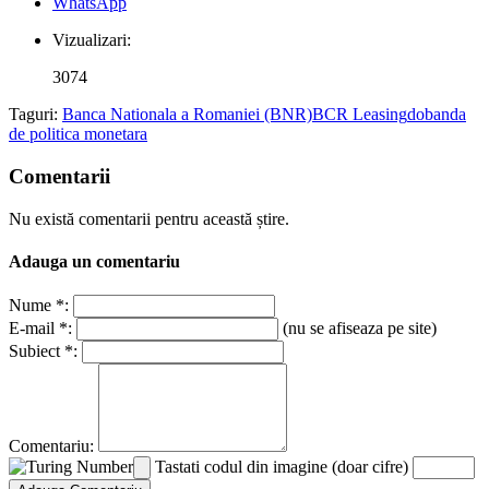
WhatsApp
Vizualizari:
3074
Taguri:
Banca Nationala a Romaniei (BNR)
BCR Leasing
dobanda
de politica monetara
Comentarii
Nu există comentarii pentru această știre.
Adauga un comentariu
Nume *:
E-mail *:
(nu se afiseaza pe site)
Subiect *:
Comentariu:
Tastati codul din imagine (doar cifre)