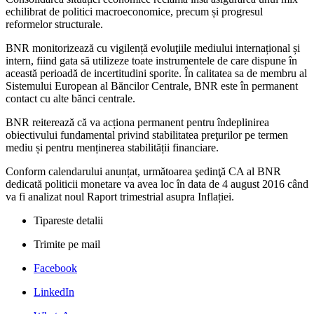
echilibrat de politici macroeconomice, precum și progresul
reformelor structurale.
BNR monitorizează cu vigilență evoluţiile mediului internațional și
intern, fiind gata să utilizeze toate instrumentele de care dispune în
această perioadă de incertitudini sporite. În calitatea sa de membru al
Sistemului European al Băncilor Centrale, BNR este în permanent
contact cu alte bănci centrale.
BNR reiterează că va acționa permanent pentru îndeplinirea
obiectivului fundamental privind stabilitatea preţurilor pe termen
mediu și pentru menținerea stabilității financiare.
Conform calendarului anunțat, următoarea şedinţă CA al BNR
dedicată politicii monetare va avea loc în data de 4 august 2016 când
va fi analizat noul Raport trimestrial asupra Inflației.
Tipareste detalii
Trimite pe mail
Facebook
LinkedIn