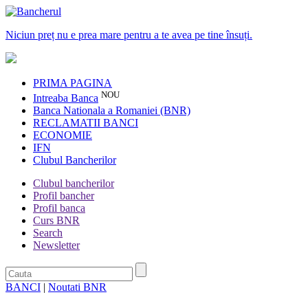
Niciun preț nu e prea mare pentru a te avea pe tine însuți.
PRIMA PAGINA
NOU
Intreaba Banca
Banca Nationala a Romaniei (BNR)
RECLAMATII BANCI
ECONOMIE
IFN
Clubul Bancherilor
Clubul bancherilor
Profil bancher
Profil banca
Curs BNR
Search
Newsletter
BANCI
|
Noutati BNR