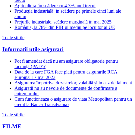
trecut
Agricultura, în scădere cu 4,3% anul trecut
Producția industrială, în scădere pe primele cinci luni ale
anului
Prețurile industriale, scădere marginală în mai 2025
România, la 78% din PIB-ul mediu pe locuitor al UE
Toate stirile
Informatii utile asigurari
Pot fi amendat dacă nu am asigurare obligatorie pentru
locuință (PAD)?
Data de la care FGA face plati pentru asigurarile RCA
Euroins: 17 mai 2023
Asigurarea împotriva dezastrelor, valabilă și in caz de faliment
Asiguratii nu au nevoie de documente de confirmare a
cutremurului
Cum functioneaza o asigurare de viata Metropolitan pentru un
credit la Banca Transilvania?
Toate stirile
FILME