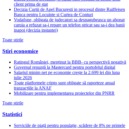
client prima de stat
Decizia Curtii de Apel Bucuresti in procesul dintre Raiffeisen
Banca pentru Locuinte si Curtea de Conturi
Vodafone, obligata de judecatori sa despagubeasca un abonat
caruia a refuzat sa-i repare un telefon stricat sau sa-i dea banii
inapoi (decizia instantei)
Toate stirile
Stiri economice
Ratingul României, menținut la BBB- cu perspectivă negativă
Guvernul renunță la Mastercard pentru portofelul digital
Salariul minim net pe economie crește la 2.699 lei din luna
iulie 2026
Toate platformele cripto sunt obligate să raporteze anual
tranzacțiile la ANAF
Mobilizare pentru implementarea proiectelor din PNRR
Toate stirile
Statistici
Serviciile de piață pentru populație, scădere de 8% pe primele