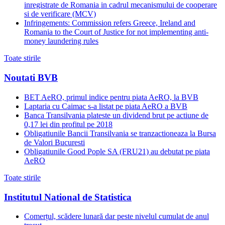
inregistrate de Romania in cadrul mecanismului de cooperare
si de verificare (MCV)
Infringements: Commission refers Greece, Ireland and
Romania to the Court of Justice for not implementing anti-
money laundering rules
Toate stirile
Noutati BVB
BET AeRO, primul indice pentru piata AeRO, la BVB
Laptaria cu Caimac s-a listat pe piata AeRO a BVB
Banca Transilvania plateste un dividend brut pe actiune de
0,17 lei din profitul pe 2018
Obligatiunile Bancii Transilvania se tranzactioneaza la Bursa
de Valori Bucuresti
Obligatiunile Good Pople SA (FRU21) au debutat pe piata
AeRO
Toate stirile
Institutul National de Statistica
Comerțul, scădere lunară dar peste nivelul cumulat de anul