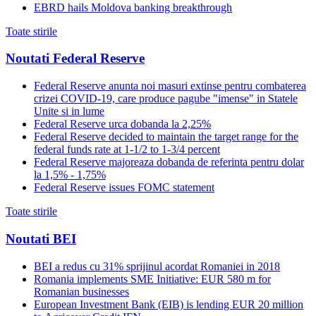
EBRD hails Moldova banking breakthrough
Toate stirile
Noutati Federal Reserve
Federal Reserve anunta noi masuri extinse pentru combaterea
crizei COVID-19, care produce pagube "imense" in Statele
Unite si in lume
Federal Reserve urca dobanda la 2,25%
Federal Reserve decided to maintain the target range for the
federal funds rate at 1-1/2 to 1-3/4 percent
Federal Reserve majoreaza dobanda de referinta pentru dolar
la 1,5% - 1,75%
Federal Reserve issues FOMC statement
Toate stirile
Noutati BEI
BEI a redus cu 31% sprijinul acordat Romaniei in 2018
Romania implements SME Initiative: EUR 580 m for
Romanian businesses
European Investment Bank (EIB) is lending EUR 20 million