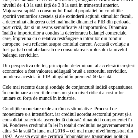
nivelul de 4,3 la sută față de 3,8 la sută în trimestrul anterior.
Majorarea rapidă a consumului final al populației, în condițiile
sporirii veniturilor acesteia și ale extinderii acțiunii stimulilor fiscali,
a determinat atingerea celei mai înalte dinamici a PIB din perioada
post-criză, dar și un avans semnificativ al importurilor. Dinamica
înaltă a importurilor a condus la deteriorarea balanței comerciale,
care, împreună cu o relativă restrângere a intrărilor din fonduri
europene, s-au reflectat asupra contului curent. Această evoluţie a
fost parţial contrabalansată de consolidarea surplusului la nivelul
balanţei serviciilor.
Din perspectiva ofertei, principalul determinant al accelerării creșterii
economice a fost valoarea adăugată brută a sectorului serviciilor,
ponderea acesteia în PIB atingând în premieră 60 la sută.
Cele mai recente date și sondaje de conjunctură indică expansiunea
în continuare a cererii de consum și un nivel ridicat a costurilor
unitare cu forța de muncă în industrie.
Condițiile monetare reale au rămas stimulative. Procesul de
monetizare s-a intensificat, iar creditul acordat sectorului privat și-a
consolidat traiectoria ascendentă datorată dinamicii componentei în
lei. Ponderea creditului în lei în totalul creditului neguvernamental a
atins 54 la sută în luna mai 2016 – cel mai mare nivel înregistrat din
1997. Această evoluție certifică îmbunătățirea transmisiei politicii