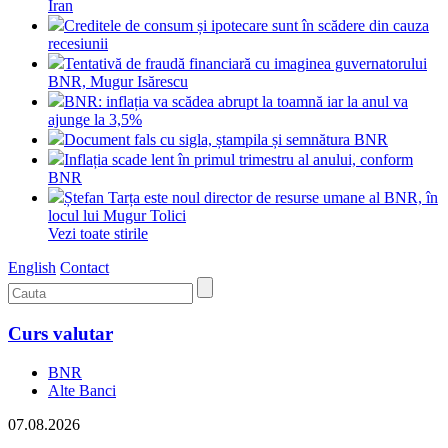
Iran
Creditele de consum și ipotecare sunt în scădere din cauza
recesiunii
Tentativă de fraudă financiară cu imaginea guvernatorului
BNR, Mugur Isărescu
BNR: inflația va scădea abrupt la toamnă iar la anul va
ajunge la 3,5%
Document fals cu sigla, ștampila și semnătura BNR
Inflația scade lent în primul trimestru al anului, conform
BNR
Ștefan Tarța este noul director de resurse umane al BNR, în
locul lui Mugur Tolici
Vezi toate stirile
English
Contact
Curs valutar
BNR
Alte Banci
07.08.2026