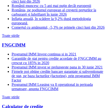
cinci luni din 2026
Românii muncesc cu 5 ani mai puțin decât europenii
România, pe podiumul european al creșterii prețurilor la
carburanți și lubrifianți în iunie 2026
Inflația anuală, în scădere la 9,2% după metodologia
europeană
Comerțul cu amănuntul, -5,3% pe primele cinci luni din 2026
Toate stirile
FNGCIMM
Programul IMM Invest continua si in 2021
Garantiile de stat pentru credite acordate de FNGCIMM au
crescut cu 185% in 2020
Programul IMM invest se prelungeste pana in 30 iunie 2021
Firmele pot obtine credite bancare garantate si subventionate
de stat, pe baza facturilor (factoring), prin programul IMM
Factor
Programul IMM Leasing va fi operational in perioada
urmatoare, anunta FNGCIMM
Toate stirile
Calculator de credite