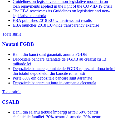
Guidelines on legislative and non-legislative moratoria on
loan repayments applied in the light of the COVID-19 crisis
The EBA reactivates its Guidelines on legislative and non-
legislative moratoria
EBA publishes 2018 EU-wide stress test results
EBA launches 2018 EU-wide transparency exercise
Toate stirile
Noutati FGDB
Banii din banci sunt garantati, anunta FGDB
Depozitele bancare garantate de FGDB au crescut cu 13
miliarde lei
Depozitele bancare garantate de FGDB reprezinta doua treimi
din totalul depozitelor din bancile romanesti
Peste 80% din depozitele bancare sunt garantate
Depozitele bancare nu intra in campania electorala
Toate stirile
CSALB
Banii din salariu trebuie împărțiți astfel: 50% pentru
cheltuielile familiei, 30% pentru distracție, 20% pentru