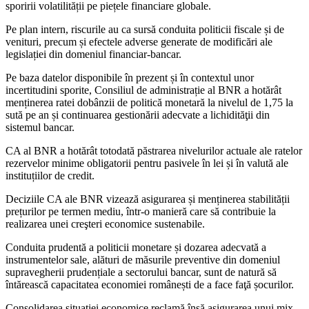
sporirii volatilității pe piețele financiare globale.
Pe plan intern, riscurile au ca sursă conduita politicii fiscale și de
venituri, precum și efectele adverse generate de modificări ale
legislației din domeniul financiar-bancar.
Pe baza datelor disponibile în prezent și în contextul unor
incertitudini sporite, Consiliul de administrație al BNR a hotărât
menținerea ratei dobânzii de politică monetară la nivelul de 1,75 la
sută pe an și continuarea gestionării adecvate a lichidităţii din
sistemul bancar.
CA al BNR a hotărât totodată păstrarea nivelurilor actuale ale ratelor
rezervelor minime obligatorii pentru pasivele în lei și în valută ale
instituțiilor de credit.
Deciziile CA ale BNR vizează asigurarea și menținerea stabilității
prețurilor pe termen mediu, într-o manieră care să contribuie la
realizarea unei creşteri economice sustenabile.
Conduita prudentă a politicii monetare și dozarea adecvată a
instrumentelor sale, alături de măsurile preventive din domeniul
supravegherii prudențiale a sectorului bancar, sunt de natură să
întărească capacitatea economiei românești de a face faţă șocurilor.
Consolidarea situației economice reclamă însă asigurarea unui mix