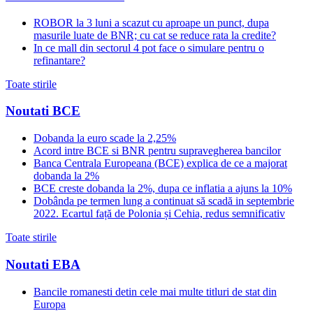
ROBOR la 3 luni a scazut cu aproape un punct, dupa
masurile luate de BNR; cu cat se reduce rata la credite?
In ce mall din sectorul 4 pot face o simulare pentru o
refinantare?
Toate stirile
Noutati BCE
Dobanda la euro scade la 2,25%
Acord intre BCE si BNR pentru supravegherea bancilor
Banca Centrala Europeana (BCE) explica de ce a majorat
dobanda la 2%
BCE creste dobanda la 2%, dupa ce inflatia a ajuns la 10%
Dobânda pe termen lung a continuat să scadă in septembrie
2022. Ecartul față de Polonia și Cehia, redus semnificativ
Toate stirile
Noutati EBA
Bancile romanesti detin cele mai multe titluri de stat din
Europa