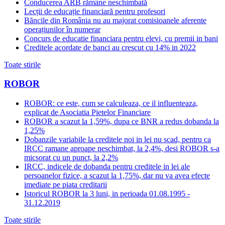
Conducerea ARB rămâne neschimbată
Lecții de educație financiară pentru profesori
Băncile din România nu au majorat comisioanele aferente
operațiunilor în numerar
Concurs de educatie financiara pentru elevi, cu premii in bani
Creditele acordate de banci au crescut cu 14% in 2022
Toate stirile
ROBOR
ROBOR: ce este, cum se calculeaza, ce il influenteaza,
explicat de Asociatia Pietelor Financiare
ROBOR a scazut la 1,59%, dupa ce BNR a redus dobanda la
1,25%
Dobanzile variabile la creditele noi in lei nu scad, pentru ca
IRCC ramane aproape neschimbat, la 2,4%, desi ROBOR s-a
micsorat cu un punct, la 2,2%
IRCC, indicele de dobanda pentru creditele in lei ale
persoanelor fizice, a scazut la 1,75%, dar nu va avea efecte
imediate pe piata creditarii
Istoricul ROBOR la 3 luni, in perioada 01.08.1995 -
31.12.2019
Toate stirile