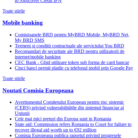
to Agricover Credit IFN
Toate stirile
Mobile banking
Comisioanele BRD pentru MyBRD Mobile, MyBRD Net,
My BRD SMS
Termeni si conditii contractuale ale serviciului You BRD
Recomandari de securitate ale BRD pentru utilizatorii de
internet/mobile banking
CEC Bank - Ghid utilizare token sub forma de card bancar
Cinci banci permit platile cu telefonul mobil prin Google Pay
Toate stirile
Noutati Comisia Europeana
Avertismentul Comitetului European pentru risc sistemic
(CERS) privind vulnerabilitățile din sistemul financiar al
Uniunii
Cele mai mici preturi din Europa sunt in Romania
State aid: Commission refers Romania to Court for failure to
recover illegal aid worth up to €92 million
Comisia Europeana publica raportul privind progresele