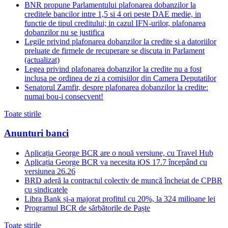
BNR propune Parlamentului plafonarea dobanzilor la
creditele bancilor intre 1,5 si 4 ori peste DAE medie, in
functie de tipul creditului; in cazul IFN-urilor, plafonarea
dobanzilor nu se justifica
Legile privind plafonarea dobanzilor la credite si a datoriilor
preluate de firmele de recuperare se discuta in Parlament
(actualizat)
Legea privind plafonarea dobanzilor la credite nu a fost
inclusa pe ordinea de zi a comisiilor din Camera Deputatilor
Senatorul Zamfir, despre plafonarea dobanzilor la credite:
numai bou-i consecvent!
Toate stirile
Anunturi banci
Aplicația George BCR are o nouă versiune, cu Travel Hub
Aplicația George BCR va necesita iOS 17.7 începând cu
versiunea 26.26
BRD aderă la contractul colectiv de muncă încheiat de CPBR
cu sindicatele
Libra Bank și-a majorat profitul cu 20%, la 324 milioane lei
Programul BCR de sărbătorile de Paște
Toate stirile