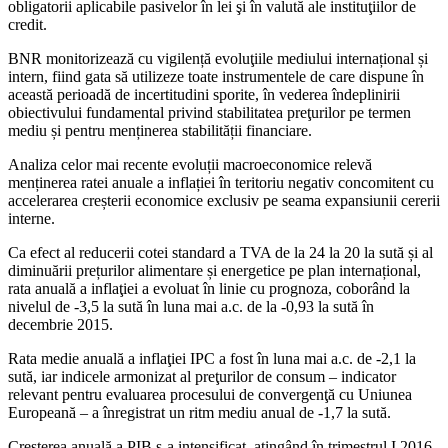
obligatorii aplicabile pasivelor în lei şi în valută ale instituţiilor de
credit.
BNR monitorizează cu vigilență evoluţiile mediului internațional și
intern, fiind gata să utilizeze toate instrumentele de care dispune în
această perioadă de incertitudini sporite, în vederea îndeplinirii
obiectivului fundamental privind stabilitatea preţurilor pe termen
mediu și pentru menținerea stabilității financiare.
Analiza celor mai recente evoluții macroeconomice relevă
menținerea ratei anuale a inflației în teritoriu negativ concomitent cu
accelerarea creșterii economice exclusiv pe seama expansiunii cererii
interne.
Ca efect al reducerii cotei standard a TVA de la 24 la 20 la sută și al
diminuării prețurilor alimentare și energetice pe plan internațional,
rata anuală a inflaţiei a evoluat în linie cu prognoza, coborând la
nivelul de -3,5 la sută în luna mai a.c. de la -0,93 la sută în
decembrie 2015.
Rata medie anuală a inflaţiei IPC a fost în luna mai a.c. de -2,1 la
sută, iar indicele armonizat al preţurilor de consum – indicator
relevant pentru evaluarea procesului de convergenţă cu Uniunea
Europeană – a înregistrat un ritm mediu anual de -1,7 la sută.
Creșterea anuală a PIB s-a intensificat, atingând în trimestrul I 2016