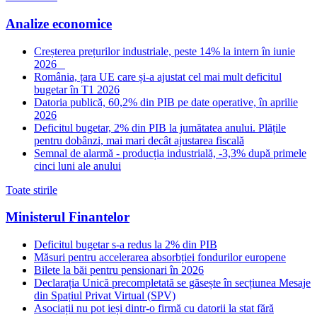
Analize economice
Creșterea prețurilor industriale, peste 14% la intern în iunie
2026
România, țara UE care și-a ajustat cel mai mult deficitul
bugetar în T1 2026
Datoria publică, 60,2% din PIB pe date operative, în aprilie
2026
Deficitul bugetar, 2% din PIB la jumătatea anului. Plățile
pentru dobânzi, mai mari decât ajustarea fiscală
Semnal de alarmă - producția industrială, -3,3% după primele
cinci luni ale anului
Toate stirile
Ministerul Finantelor
Deficitul bugetar s-a redus la 2% din PIB
Măsuri pentru accelerarea absorbției fondurilor europene
Bilete la băi pentru pensionari în 2026
Declarația Unică precompletată se găsește în secțiunea Mesaje
din Spațiul Privat Virtual (SPV)
Asociații nu pot ieși dintr-o firmă cu datorii la stat fără