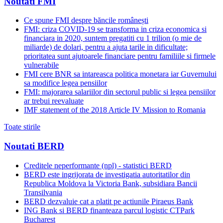
Noutati FMI
Ce spune FMI despre băncile românești
FMI: criza COVID-19 se transforma in criza economica si
financiara in 2020, suntem pregatiti cu 1 trilion (o mie de
miliarde) de dolari, pentru a ajuta tarile in dificultate;
prioritatea sunt ajutoarele financiare pentru familiile si firmele
vulnerabile
FMI cere BNR sa intareasca politica monetara iar Guvernului
sa modifice legea pensiilor
FMI: majorarea salariilor din sectorul public si legea pensiilor
ar trebui reevaluate
IMF statement of the 2018 Article IV Mission to Romania
Toate stirile
Noutati BERD
Creditele neperformante (npl) - statistici BERD
BERD este ingrijorata de investigatia autoritatilor din
Republica Moldova la Victoria Bank, subsidiara Bancii
Transilvania
BERD dezvaluie cat a platit pe actiunile Piraeus Bank
ING Bank si BERD finanteaza parcul logistic CTPark
Bucharest