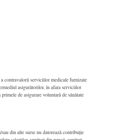
 a contravalorii serviciilor medicale furnizate
rmediul asigurătorilor, în afara serviciilor
ă primele de asigurare voluntară de sănătate
şi/sau din alte surse nu datorează contribuție
late salariilor, venituri din pensii, venituri