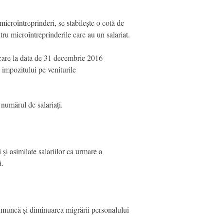
microîntreprinderi, se stabilește o cotă de
ru microîntreprinderile care au un salariat.
, care la data de 31 decembrie 2016
a impozitului pe veniturile
 numărul de salariați.
 şi asimilate salariilor ca urmare a
ă.
e muncă și diminuarea migrării personalului