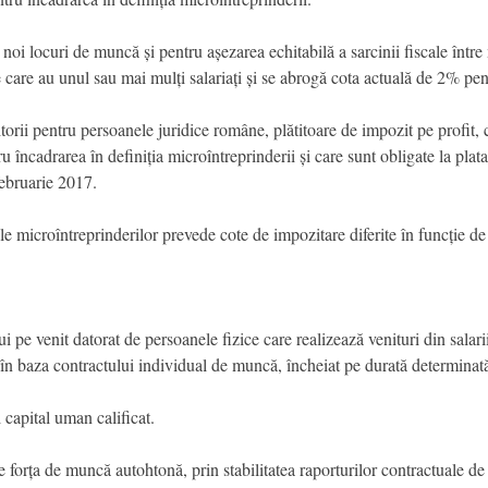
noi locuri de muncă și pentru așezarea echitabilă a sarcinii fiscale între 
care au unul sau mai mulți salariați și se abrogă cota actuală de 2% pent
itorii pentru persoanele juridice române, plătitoare de impozit pe profit
u încadrarea în definiția microîntreprinderii și care sunt obligate la plat
februarie 2017.
le microîntreprinderilor prevede cote de impozitare diferite în funcție de
 pe venit datorat de persoanele fizice care realizează venituri din salarii
r, în baza contractului individual de muncă, încheiat pe durată determinat
capital uman calificat.
 forța de muncă autohtonă, prin stabilitatea raporturilor contractuale d