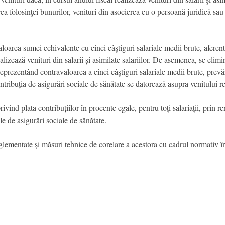
ea folosinţei bunurilor, venituri din asocierea cu o persoană juridică sau ve
oarea sumei echivalente cu cinci câştiguri salariale medii brute, aferent
ealizează venituri din salarii și asimilate salariilor. De asemenea, se eli
reprezentând contravaloarea a cinci câştiguri salariale medii brute, prevăzu
 contribuția de asigurări sociale de sănătate se datorează asupra venitului re
rivind plata contribuțiilor în procente egale, pentru toți salariații, prin 
ile de asigurări sociale de sănătate.
eglementate și măsuri tehnice de corelare a acestora cu cadrul normativ î