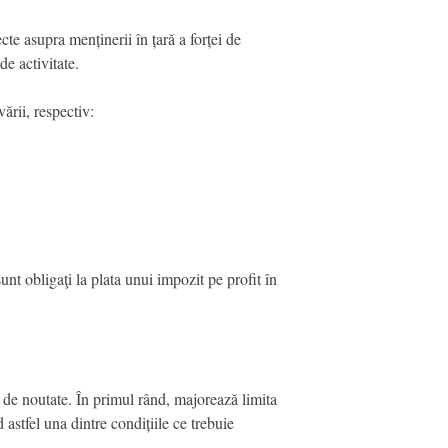
cte asupra menținerii în țară a forței de
e activitate.
ării, respectiv:
sunt obligaţi la plata unui impozit pe profit în
 de noutate. În primul rând, majorează limita
astfel una dintre condițiile ce trebuie