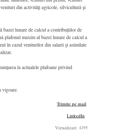
nituri din activităţi agricole, silvicultură şi
ă bazei lunare de calcul a contribuțiilor de
mină plafonul maxim al bazei lunare de calcul a
t în cazul veniturilor din salarii şi asimilate
alizat.
renunțarea la actualele plafoane privind
n vigoare.
Trimite pe mail
LinkedIn
Vizualizari:
4295