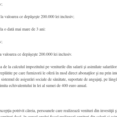
v;
 la valoarea ce depăşeşte 200.000 lei inclusiv;
la o dată mai mare de 3 ani:
v;
la valoarea ce depăşeşte 200.000 lei inclusiv.
e la calculul impozitului pe veniturile din salarii și asimilate salariilor
lătite pe care furnizorii le oferă în mod direct abonaţilor şi nu prin inte
 sistemul de asigurări sociale de sănătate, suportate de angajaţi, pe lâng
imita echivalentului în lei al sumei de 400 euro anual.
cepția potrivit căreia, persoanele care realizează venituri din investiţii 
enituri dacă, în cursul anului fiscal realizează venituri din salarii şi asimi