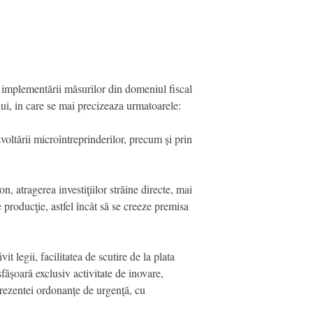
l implementării măsurilor din domeniul fiscal
i, in care se mai precizeaza urmatoarele:
voltării microîntreprinderilor, precum și prin
n, atragerea investiţiilor străine directe, mai
e producţie, astfel încât să se creeze premisa
it legii, facilitatea de scutire de la plata
sfășoară exclusiv activitate de inovare,
 prezentei ordonanțe de urgență, cu