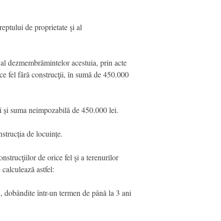
eptului de proprietate şi al
i al dezmembrămintelor acestuia, prin acte
rice fel fără construcţii, în sumă de 450.000
ți și suma neimpozabilă de 450.000 lei.
nstrucția de locuințe.
strucţiilor de orice fel şi a terenurilor
 calculează astfel:
ii, dobândite într-un termen de până la 3 ani