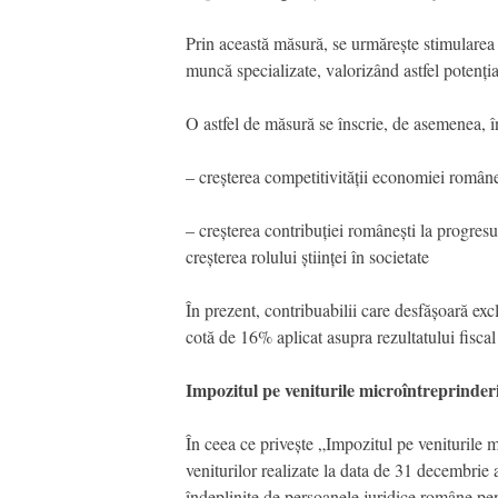
Prin această măsură, se urmărește stimularea de
muncă specializate, valorizând astfel potenți
O astfel de măsură se înscrie, de asemenea, în 
– creșterea competitivității economiei române
– creșterea contribuției românești la progresu
creșterea rolului științei în societate
În prezent, contribuabilii care desfășoară exclu
cotă de 16% aplicat asupra rezultatului fiscal 
Impozitul pe veniturile microîntreprinder
În ceea ce privește „Impozitul pe veniturile
veniturilor realizate la data de 31 decembrie 
îndeplinite de persoanele juridice române pent