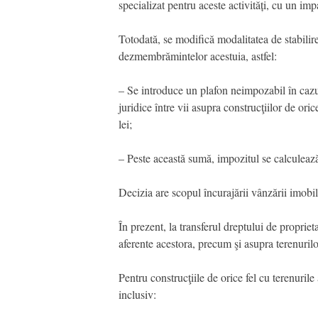
specializat pentru aceste activități, cu un imp
Totodată, se modifică modalitatea de stabilire 
dezmembrămintelor acestuia, astfel:
– Se introduce un plafon neimpozabil în cazul
juridice între vii asupra construcţiilor de ori
lei;
– Peste această sumă, impozitul se calculează
Decizia are scopul încurajării vânzării imobile
În prezent, la transferul dreptului de propriet
aferente acestora, precum şi asupra terenurilor
Pentru construcţiile de orice fel cu terenurile
inclusiv: