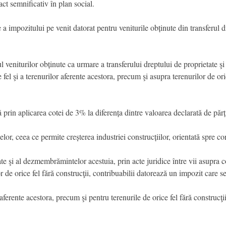
act semnificativ în plan social.
a impozitului pe venit datorat pentru veniturile obținute din transferul dr
 veniturilor obținute ca urmare a transferului dreptului de proprietate ş
ce fel şi a terenurilor aferente acestora, precum şi asupra terenurilor de o
 prin aplicarea cotei de 3% la diferența dintre valoarea declarată de păr
lor, ceea ce permite creșterea industriei construcțiilor, orientată spre co
ate şi al dezmembrămintelor acestuia, prin acte juridice între vii asupra con
 de orice fel fără construcţii, contribuabilii datorează un impozit care se
 aferente acestora, precum şi pentru terenurile de orice fel fără construcţ