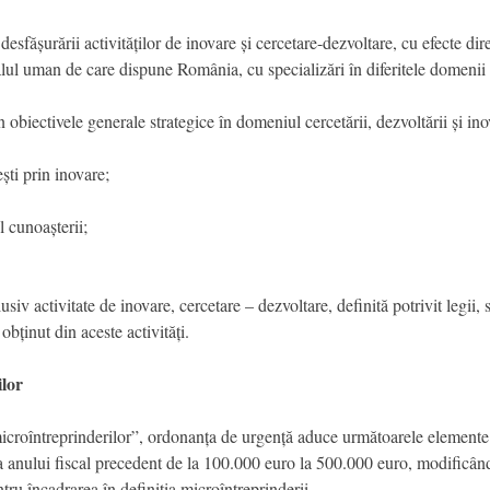
sfășurării activităților de inovare și cercetare-dezvoltare, cu efecte dire
alul uman de care dispune România, cu specializări în diferitele domenii d
obiectivele generale strategice în domeniul cercetării, dezvoltării și inov
ști prin inovare;
l cunoașterii;
siv activitate de inovare, cercetare – dezvoltare, definită potrivit legii, 
obținut din aceste activități.
ilor
 microîntreprinderilor”, ordonanța de urgență aduce următoarele elemente
a anului fiscal precedent de la 100.000 euro la 500.000 euro, modificând 
ru încadrarea în definiția microîntreprinderii.