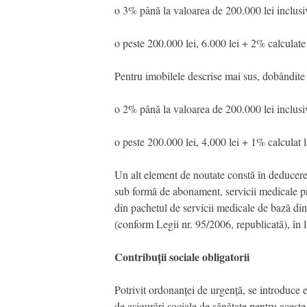
o 3% până la valoarea de 200.000 lei inclusi
o peste 200.000 lei, 6.000 lei + 2% calculate
Pentru imobilele descrise mai sus, dobândite 
o 2% până la valoarea de 200.000 lei inclusi
o peste 200.000 lei, 4.000 lei + 1% calculat 
Un alt element de noutate constă în deducerea d
sub formă de abonament, servicii medicale prep
din pachetul de servicii medicale de bază din
(conform Legii nr. 95/2006, republicată), în l
Contribuții sociale obligatorii
Potrivit ordonanței de urgență, se introduce ex
de asigurări sociale de sănătate pentru aceste v