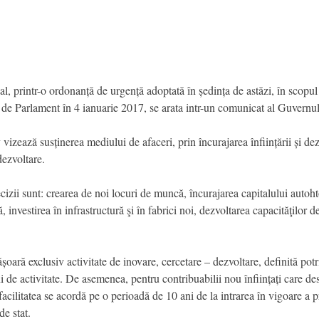
l, printr-o ordonanță de urgență adoptată în ședința de astăzi, în scopu
e Parlament în 4 ianuarie 2017, se arata intr-un comunicat al Guvernulu
vizează susținerea mediului de afaceri, prin încurajarea înființării și dez
dezvoltare.
izii sunt: crearea de noi locuri de muncă, încurajarea capitalului autohto
, investirea în infrastructură şi în fabrici noi, dezvoltarea capacităţilor d
șoară exclusiv activitate de inovare, cercetare – dezvoltare, definită potriv
ni de activitate. De asemenea, pentru contribuabilii nou înființați care de
, facilitatea se acordă pe o perioadă de 10 ani de la intrarea în vigoare a
de stat.