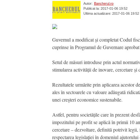
Autor:
Bancherul.ro
Publicat la: 2017-01-06 19:52
Ultima actualizare: 2017-01-06 19:52
Guvernul a modificat și completat Codul fisca
cuprinse în Programul de Guvernare aprobat d
Setul de măsuri introduse prin actul normativ 
stimularea activității de inovare, cercetare și 
Rezultatele urmărite prin aplicarea acestor dec
ales în sectoarele cu valoare adăugată ridicată
unei creşteri economice sustenabile.
Astfel, pentru societățile care în prezent desfă
impozitului pe profit se aplică în primii 10 a
cercetare – dezvoltare, definită potrivit legii
respectarea legislației în domeniul ajutorului 