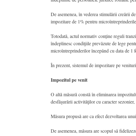
De asemenea, în vederea stimulării creării de 
impozitare de 1% pentru microîntreprinderile 
Totodată, actul normativ conține reguli tranz
îndeplinesc condiţiile prevăzute de lege pentr
microîntreprinderilor începând cu data de 1 
În prezent, sistemul de impozitare pe venituri
Impozitul pe venit
O altă măsură constă în eliminarea impozitului
desfăşurării activităţilor cu caracter sezonie
Măsura propusă are ca efect dezvoltarea unui 
De asemenea, măsura are scopul să fidelizeze