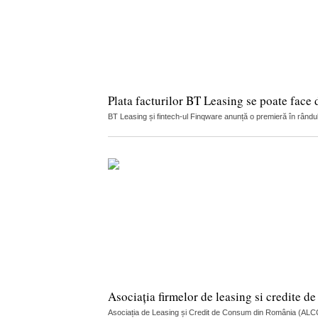
Plata facturilor BT Leasing se poate face 
BT Leasing și fintech-ul Finqware anunță o premieră în rândul c
Asociația firmelor de leasing si credite 
Asociația de Leasing și Credit de Consum din România (ALCCR)