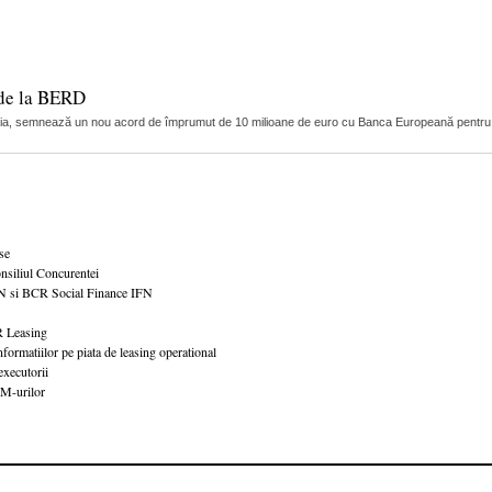
 de la BERD
ia, semnează un nou acord de împrumut de 10 milioane de euro cu Banca Europeană pentru R
se
nsiliul Concurentei
FN si BCR Social Finance IFN
CR Leasing
ormatiilor pe piata de leasing operational
executorii
MM-urilor