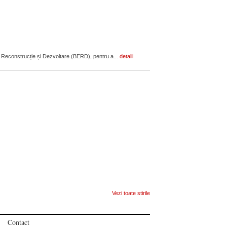
econstrucție și Dezvoltare (BERD), pentru a...
detalii
Vezi toate stirile
Contact