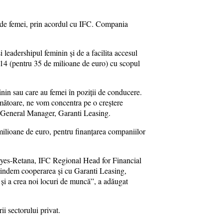
 de femei, prin acordul cu IFC. Compania
leadershipul feminin și de a facilita accesul
014 (pentru 35 de milioane de euro) cu scopul
inin sau care au femei în poziții de conducere.
rmătoare, ne vom concentra pe o creștere
er, General Manager, Garanti Leasing.
milioane de euro, pentru finanțarea companiilor
eyes-Retana, IFC Regional Head for Financial
tindem cooperarea și cu Garanti Leasing,
e și a crea noi locuri de muncă”, a adăugat
ii sectorului privat.