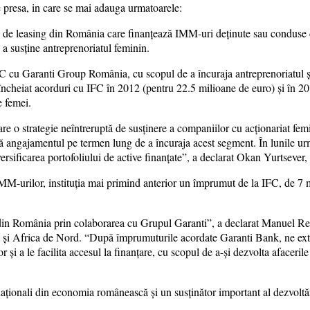
 presa, in care se mai adauga urmatoarele:
e de leasing din România care finanțează IMM-uri deținute sau conduse
 a susține antreprenoriatul feminin.
FC cu Garanti Group România, cu scopul de a încuraja antreprenoriatul și 
 încheiat acorduri cu IFC în 2012 (pentru 22.5 milioane de euro) și în 2
e femei.
e o strategie neîntreruptă de susținere a companiilor cu acționariat fem
ză angajamentul pe termen lung de a încuraja acest segment. În lunile u
iversificarea portofoliului de active finanțate”, a declarat Okan Yurtsev
IMM-urilor, instituția mai primind anterior un împrumut de la IFC, de 7 
 din România prin colaborarea cu Grupul Garanti”, a declarat Manuel R
iu și Africa de Nord. “După împrumuturile acordate Garanti Bank, ne ex
 și a le facilita accesul la finanțare, cu scopul de a-și dezvolta afaceril
rnaționali din economia românească și un susținător important al dezvoltăr