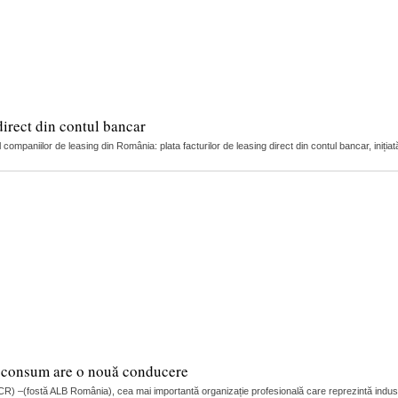
direct din contul bancar
ompaniilor de leasing din România: plata facturilor de leasing direct din contul bancar, iniția
de consum are o nouă conducere
 –(fostă ALB România), cea mai importantă organizație profesională care reprezintă industrii