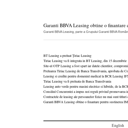
Garanti BBVA Leasing obtine o finantare
Garanti BBVA Leasing, parte a Grupului Garanti BBVA Român
BT Leasing a preluat Țiriac Leasing
Tiriac Leasing va fi integrata in BT Leasing, din 15 decembrie
Site-ul OTP Leasing a fost spart iar datele clientilor, compromi
Preluarea Tiriac Leasing de Banca Transilvania, aprobata de Co
Leasing si credite pentru domeniul medical la BCR Leasing I
Tiriac Leasing va fi preluata de Banca Transilvania
Leasing auto verde pentru masini electrice si hibride, de la B
Consiliul Concurentei a impus noi reguli privind promovarea inf
Contractele de leasing ale persoanelor fizice nu mai sunt titluri 
Garanti BBVA Leasing obtine o finantare pentru sustinerea I
English