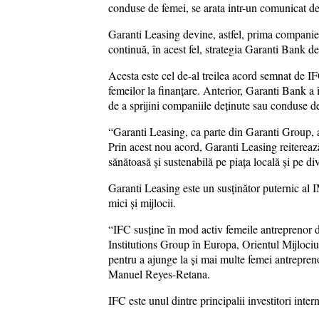
conduse de femei, se arata intr-un comunicat de
Garanti Leasing devine, astfel, prima compani
continuă, în acest fel, strategia Garanti Bank de
Acesta este cel de-al treilea acord semnat de I
femeilor la finanțare. Anterior, Garanti Bank a
de a sprijini companiile deținute sau conduse d
“Garanti Leasing, ca parte din Garanti Group, ar
Prin acest nou acord, Garanti Leasing reiterea
sănătoasă și sustenabilă pe piața locală și pe d
Garanti Leasing este un susținător puternic al 
mici și mijlocii.
“IFC susține în mod activ femeile antreprenor
Institutions Group în Europa, Orientul Mijloc
pentru a ajunge la și mai multe femei antreprenor
Manuel Reyes-Retana.
IFC este unul dintre principalii investitori inte