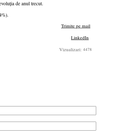
voluția de anul trecut.
34%).
Trimite pe mail
LinkedIn
Vizualizari:
4478