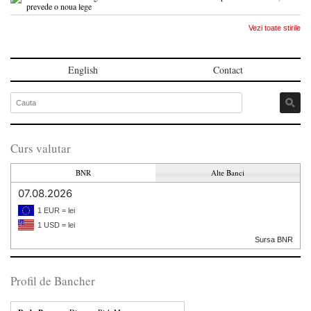
prevede o noua lege
Vezi toate stirile
English
Contact
Curs valutar
BNR
Alte Banci
07.08.2026
1 EUR = lei
1 USD = lei
Sursa BNR
Profil de Bancher