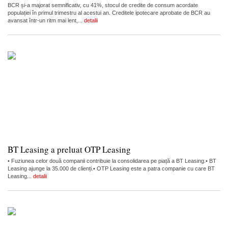
BCR și-a majorat semnificativ, cu 41%, stocul de credite de consum acordate
populației în primul trimestru al acestui an. Creditele ipotecare aprobate de BCR au
avansat într-un ritm mai lent,...
detalii
BT Leasing a preluat OTP Leasing
• Fuziunea celor două companii contribuie la consolidarea pe piață a BT Leasing.• BT
Leasing ajunge la 35.000 de clienți.• OTP Leasing este a patra companie cu care BT
Leasing...
detalii