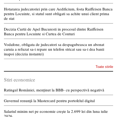
Hotararea judecatoriei prin care Aedificium, fosta Raiffeisen Banca
pentru Locuinte, si statul sunt obligati sa achite unui client prima
de stat
Decizia Curtii de Apel Bucuresti in procesul dintre Raiffeisen
Banca pentru Locuinte si Curtea de Conturi
Vodafone, obligata de judecatori sa despagubeasca un abonat
caruia a refuzat sa-i repare un telefon stricat sau sa-i dea banii
inapoi (decizia instantei)
Toate stirile
Stiri economice
Ratingul României, menținut la BBB- cu perspectivă negativă
Guvernul renunță la Mastercard pentru portofelul digital
Salariul minim net pe economie crește la 2.699 lei din luna iulie
2026