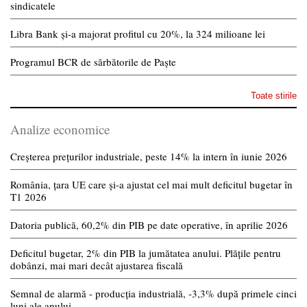
sindicatele
Libra Bank și-a majorat profitul cu 20%, la 324 milioane lei
Programul BCR de sărbătorile de Paște
Toate stirile
Analize economice
Creșterea prețurilor industriale, peste 14% la intern în iunie 2026
România, țara UE care și-a ajustat cel mai mult deficitul bugetar în
T1 2026
Datoria publică, 60,2% din PIB pe date operative, în aprilie 2026
Deficitul bugetar, 2% din PIB la jumătatea anului. Plățile pentru
dobânzi, mai mari decât ajustarea fiscală
Semnal de alarmă - producția industrială, -3,3% după primele cinci
luni ale anului