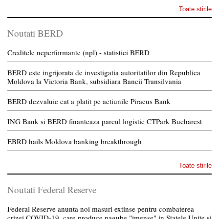
Toate stirile
Noutati BERD
Creditele neperformante (npl) - statistici BERD
BERD este ingrijorata de investigatia autoritatilor din Republica
Moldova la Victoria Bank, subsidiara Bancii Transilvania
BERD dezvaluie cat a platit pe actiunile Piraeus Bank
ING Bank si BERD finanteaza parcul logistic CTPark Bucharest
EBRD hails Moldova banking breakthrough
Toate stirile
Noutati Federal Reserve
Federal Reserve anunta noi masuri extinse pentru combaterea
crizei COVID-19, care produce pagube "imense" in Statele Unite si