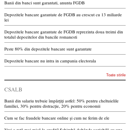
Banii din banci sunt garantati, anunta FGDB
Depozitele bancare garantate de FGDB au crescut cu 13 miliarde
lei
Depozitele bancare garantate de FGDB reprezinta doua treimi din
totalul depozitelor din bancile romanesti
Peste 80% din depozitele bancare sunt garantate
Depozitele bancare nu intra in campania electorala
Toate stirile
CSALB
Banii din salariu trebuie împărțiți astfel: 50% pentru cheltuielile
familiei, 30% pentru distracție, 20% pentru economii
Cum se fac fraudele bancare online și cum ne ferim de ele
Vrei o rată mai mică la credit? Schimbă dobânda variabilă cu una