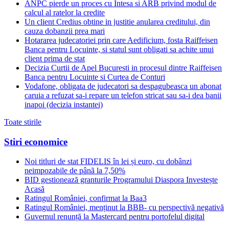
ANPC pierde un proces cu Intesa si ARB privind modul de
calcul al ratelor la credite
Un client Credius obtine in justitie anularea creditului, din
cauza dobanzii prea mari
Hotararea judecatoriei prin care Aedificium, fosta Raiffeisen
Banca pentru Locuinte, si statul sunt obligati sa achite unui
client prima de stat
Decizia Curtii de Apel Bucuresti in procesul dintre Raiffeisen
Banca pentru Locuinte si Curtea de Conturi
Vodafone, obligata de judecatori sa despagubeasca un abonat
caruia a refuzat sa-i repare un telefon stricat sau sa-i dea banii
inapoi (decizia instantei)
Toate stirile
Stiri economice
Noi titluri de stat FIDELIS în lei și euro, cu dobânzi
neimpozabile de pânã la 7,50%
BID gestionează granturile Programului Diaspora Investește
Acasă
Ratingul României, confirmat la Baa3
Ratingul României, menținut la BBB- cu perspectivă negativă
Guvernul renunță la Mastercard pentru portofelul digital