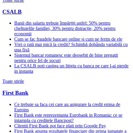
Toate stirile
CSALB
Banii din salariu trebuie împărțiți astfel: 50% pentru
cheltuielile familiei, 30% pentru distracție, 20% pentru
economii
Cum se fac fraudele bancare online și cum ne ferim de ele
Vrei o rată mai mică la credit? Schimbă dobânda variabilă cu
una fixă
Sistemul bancar romanesc este deosebit de bine pregatit
pentru orice fel de socuri
La CSALB poti castiga un litigiu cu banca pe care l-ai pierde
in instanta
Toate stirile
First Bank
Ce trebuie sa faca cei care au asigurare la credit emisa de
Euroins
First Bank este reprezentanta Eurobank in Romania: ce se
intampla cu creditele Bancpost?
Clientii First Bank pot face plati prin Google Pay
First Bank anunta rezultatele financiare din prima jumatate a