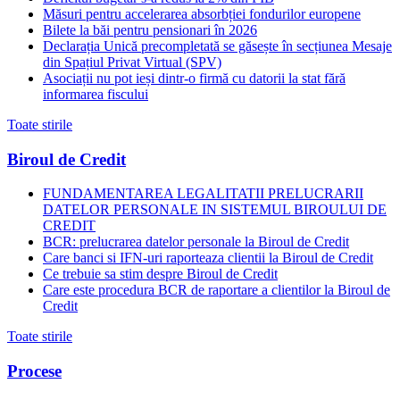
Măsuri pentru accelerarea absorbției fondurilor europene
Bilete la băi pentru pensionari în 2026
Declarația Unică precompletată se găsește în secțiunea Mesaje
din Spațiul Privat Virtual (SPV)
Asociații nu pot ieși dintr-o firmă cu datorii la stat fără
informarea fiscului
Toate stirile
Biroul de Credit
FUNDAMENTAREA LEGALITATII PRELUCRARII
DATELOR PERSONALE IN SISTEMUL BIROULUI DE
CREDIT
BCR: prelucrarea datelor personale la Biroul de Credit
Care banci si IFN-uri raporteaza clientii la Biroul de Credit
Ce trebuie sa stim despre Biroul de Credit
Care este procedura BCR de raportare a clientilor la Biroul de
Credit
Toate stirile
Procese