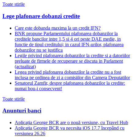
Toate stirile
Lege plafonare dobanzi credite
Care este dobanda maxima la un credit IFN?
BNR propune Parlamentului plafonarea dobanzilor la
creditele bancilor intre 1,5 si 4 ori peste DAE medie, in
functie de tipul creditului; in cazul IFN-urilor, plafonarea
dobanzilor nu se justifica
Legile privind plafonarea dobanzilor la credite si a datoriilor
preluate de firmele de recuperare se discuta in Parlament
(actualizat)
Legea privind plafonarea dobanzilor la credite nu a fost
inclusa pe ordinea de zi a comisiilor din Camera Deputatilor
Senatorul Zamfir, despre plafonarea dobanzilor la credite:
numai bou-i consecvent!
Toate stirile
Anunturi banci
Aplicația George BCR are o nouă versiune, cu Travel Hub
Aplicația George BCR va necesita iOS 17.7 începând cu
versiunea 26.26