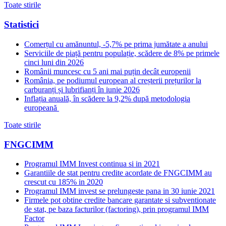
Toate stirile
Statistici
Comerțul cu amănuntul, -5,7% pe prima jumătate a anului
Serviciile de piață pentru populație, scădere de 8% pe primele
cinci luni din 2026
Românii muncesc cu 5 ani mai puțin decât europenii
România, pe podiumul european al creșterii prețurilor la
carburanți și lubrifianți în iunie 2026
Inflația anuală, în scădere la 9,2% după metodologia
europeană
Toate stirile
FNGCIMM
Programul IMM Invest continua si in 2021
Garantiile de stat pentru credite acordate de FNGCIMM au
crescut cu 185% in 2020
Programul IMM invest se prelungeste pana in 30 iunie 2021
Firmele pot obtine credite bancare garantate si subventionate
de stat, pe baza facturilor (factoring), prin programul IMM
Factor