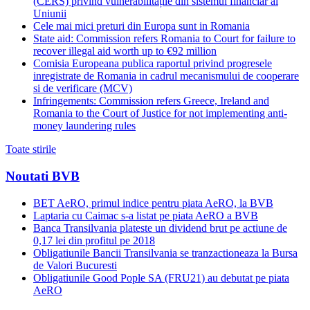
(CERS) privind vulnerabilitățile din sistemul financiar al
Uniunii
Cele mai mici preturi din Europa sunt in Romania
State aid: Commission refers Romania to Court for failure to
recover illegal aid worth up to €92 million
Comisia Europeana publica raportul privind progresele
inregistrate de Romania in cadrul mecanismului de cooperare
si de verificare (MCV)
Infringements: Commission refers Greece, Ireland and
Romania to the Court of Justice for not implementing anti-
money laundering rules
Toate stirile
Noutati BVB
BET AeRO, primul indice pentru piata AeRO, la BVB
Laptaria cu Caimac s-a listat pe piata AeRO a BVB
Banca Transilvania plateste un dividend brut pe actiune de
0,17 lei din profitul pe 2018
Obligatiunile Bancii Transilvania se tranzactioneaza la Bursa
de Valori Bucuresti
Obligatiunile Good Pople SA (FRU21) au debutat pe piata
AeRO