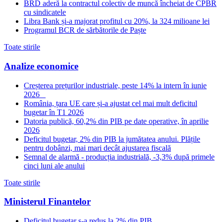
BRD aderă la contractul colectiv de muncă încheiat de CPBR
cu sindicatele
Libra Bank și-a majorat profitul cu 20%, la 324 milioane lei
Programul BCR de sărbătorile de Paște
Toate stirile
Analize economice
Creșterea prețurilor industriale, peste 14% la intern în iunie
2026
România, țara UE care și-a ajustat cel mai mult deficitul
bugetar în T1 2026
Datoria publică, 60,2% din PIB pe date operative, în aprilie
2026
Deficitul bugetar, 2% din PIB la jumătatea anului. Plățile
pentru dobânzi, mai mari decât ajustarea fiscală
Semnal de alarmă - producția industrială, -3,3% după primele
cinci luni ale anului
Toate stirile
Ministerul Finantelor
Deficitul bugetar s-a redus la 2% din PIB