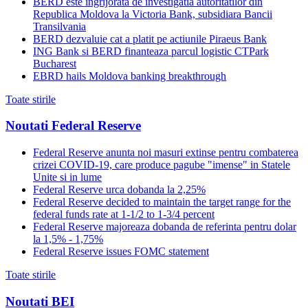
BERD este ingrijorata de investigatia autoritatilor din
Republica Moldova la Victoria Bank, subsidiara Bancii
Transilvania
BERD dezvaluie cat a platit pe actiunile Piraeus Bank
ING Bank si BERD finanteaza parcul logistic CTPark
Bucharest
EBRD hails Moldova banking breakthrough
Toate stirile
Noutati Federal Reserve
Federal Reserve anunta noi masuri extinse pentru combaterea
crizei COVID-19, care produce pagube "imense" in Statele
Unite si in lume
Federal Reserve urca dobanda la 2,25%
Federal Reserve decided to maintain the target range for the
federal funds rate at 1-1/2 to 1-3/4 percent
Federal Reserve majoreaza dobanda de referinta pentru dolar
la 1,5% - 1,75%
Federal Reserve issues FOMC statement
Toate stirile
Noutati BEI