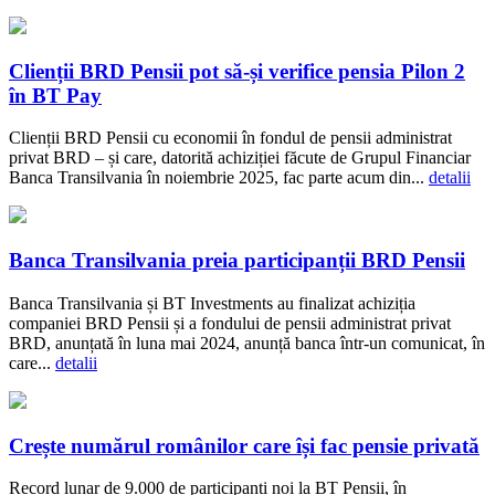
Clienții BRD Pensii pot să-și verifice pensia Pilon 2
în BT Pay
Clienții BRD Pensii cu economii în fondul de pensii administrat
privat BRD – și care, datorită achiziției făcute de Grupul Financiar
Banca Transilvania în noiembrie 2025, fac parte acum din...
detalii
Banca Transilvania preia participanții BRD Pensii
Banca Transilvania și BT Investments au finalizat achiziția
companiei BRD Pensii și a fondului de pensii administrat privat
BRD, anunțată în luna mai 2024, anunță banca într-un comunicat, în
care...
detalii
Crește numărul românilor care își fac pensie privată
Record lunar de 9.000 de participanți noi la BT Pensii, în