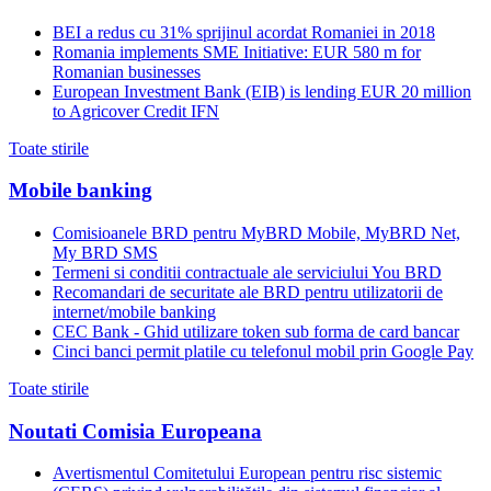
BEI a redus cu 31% sprijinul acordat Romaniei in 2018
Romania implements SME Initiative: EUR 580 m for
Romanian businesses
European Investment Bank (EIB) is lending EUR 20 million
to Agricover Credit IFN
Toate stirile
Mobile banking
Comisioanele BRD pentru MyBRD Mobile, MyBRD Net,
My BRD SMS
Termeni si conditii contractuale ale serviciului You BRD
Recomandari de securitate ale BRD pentru utilizatorii de
internet/mobile banking
CEC Bank - Ghid utilizare token sub forma de card bancar
Cinci banci permit platile cu telefonul mobil prin Google Pay
Toate stirile
Noutati Comisia Europeana
Avertismentul Comitetului European pentru risc sistemic