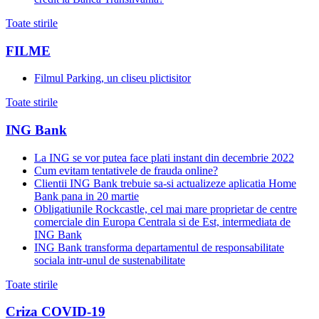
Toate stirile
FILME
Filmul Parking, un cliseu plictisitor
Toate stirile
ING Bank
La ING se vor putea face plati instant din decembrie 2022
Cum evitam tentativele de frauda online?
Clientii ING Bank trebuie sa-si actualizeze aplicatia Home
Bank pana in 20 martie
Obligatiunile Rockcastle, cel mai mare proprietar de centre
comerciale din Europa Centrala si de Est, intermediata de
ING Bank
ING Bank transforma departamentul de responsabilitate
sociala intr-unul de sustenabilitate
Toate stirile
Criza COVID-19