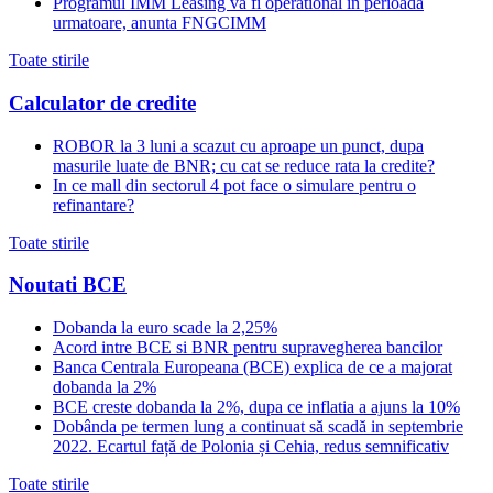
Programul IMM Leasing va fi operational in perioada
urmatoare, anunta FNGCIMM
Toate stirile
Calculator de credite
ROBOR la 3 luni a scazut cu aproape un punct, dupa
masurile luate de BNR; cu cat se reduce rata la credite?
In ce mall din sectorul 4 pot face o simulare pentru o
refinantare?
Toate stirile
Noutati BCE
Dobanda la euro scade la 2,25%
Acord intre BCE si BNR pentru supravegherea bancilor
Banca Centrala Europeana (BCE) explica de ce a majorat
dobanda la 2%
BCE creste dobanda la 2%, dupa ce inflatia a ajuns la 10%
Dobânda pe termen lung a continuat să scadă in septembrie
2022. Ecartul față de Polonia și Cehia, redus semnificativ
Toate stirile