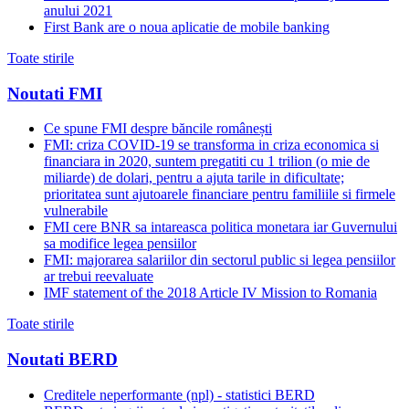
anului 2021
First Bank are o noua aplicatie de mobile banking
Toate stirile
Noutati FMI
Ce spune FMI despre băncile românești
FMI: criza COVID-19 se transforma in criza economica si
financiara in 2020, suntem pregatiti cu 1 trilion (o mie de
miliarde) de dolari, pentru a ajuta tarile in dificultate;
prioritatea sunt ajutoarele financiare pentru familiile si firmele
vulnerabile
FMI cere BNR sa intareasca politica monetara iar Guvernului
sa modifice legea pensiilor
FMI: majorarea salariilor din sectorul public si legea pensiilor
ar trebui reevaluate
IMF statement of the 2018 Article IV Mission to Romania
Toate stirile
Noutati BERD
Creditele neperformante (npl) - statistici BERD