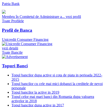
Patria Bank
Membru în Comitetul de Administrare a...
vezi profil
Toate Profilele
Profil de Banca
Unicredit Consumer Financing
vezi detalii
Toate Bancile
Topuri Banci
Topul bancilor dupa active si cota de piata in perioada 2022-
2015
Topul bancilor cu cele mai mici dobanzi la creditele de nevoi
personale
Topul bancilor la active in 2019
Topul celor mai mari banci din Romania dupa valoarea
activelor in 2018
Topul bancilor dupa active in 2017