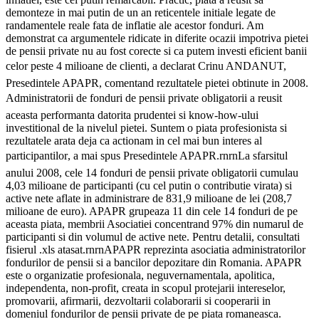
demonteze in mai putin de un an reticentele initiale legate de
randamentele reale fata de inflatie ale acestor fonduri. Am
demonstrat ca argumentele ridicate in diferite ocazii impotriva pietei
de pensii private nu au fost corecte si ca putem investi eficient banii
celor peste 4 milioane de clienti, a declarat Crinu ANDANUT,
Presedintele APAPR, comentand rezultatele pietei obtinute in 2008.
Administratorii de fonduri de pensii private obligatorii a reusit
aceasta performanta datorita prudentei si know-how-ului
investitional de la nivelul pietei. Suntem o piata profesionista si
rezultatele arata deja ca actionam in cel mai bun interes al
participantilor, a mai spus Presedintele APAPR.rnrnLa sfarsitul
anului 2008, cele 14 fonduri de pensii private obligatorii cumulau
4,03 milioane de participanti (cu cel putin o contributie virata) si
active nete aflate in administrare de 831,9 milioane de lei (208,7
milioane de euro). APAPR grupeaza 11 din cele 14 fonduri de pe
aceasta piata, membrii Asociatiei concentrand 97% din numarul de
participanti si din volumul de active nete. Pentru detalii, consultati
fisierul .xls atasat.rnrnAPAPR reprezinta asociatia administratorilor
fondurilor de pensii si a bancilor depozitare din Romania. APAPR
este o organizatie profesionala, neguvernamentala, apolitica,
independenta, non-profit, creata in scopul protejarii intereselor,
promovarii, afirmarii, dezvoltarii colaborarii si cooperarii in
domeniul fondurilor de pensii private de pe piata romaneasca.