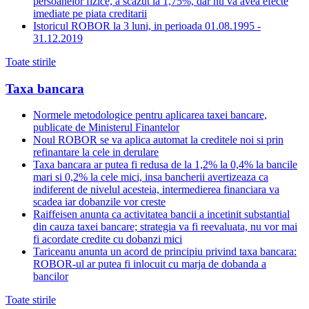
persoanelor fizice, a scazut la 1,75%, dar nu va avea efecte
imediate pe piata creditarii
Istoricul ROBOR la 3 luni, in perioada 01.08.1995 -
31.12.2019
Toate stirile
Taxa bancara
Normele metodologice pentru aplicarea taxei bancare,
publicate de Ministerul Finantelor
Noul ROBOR se va aplica automat la creditele noi si prin
refinantare la cele in derulare
Taxa bancara ar putea fi redusa de la 1,2% la 0,4% la bancile
mari si 0,2% la cele mici, insa bancherii avertizeaza ca
indiferent de nivelul acesteia, intermedierea financiara va
scadea iar dobanzile vor creste
Raiffeisen anunta ca activitatea bancii a incetinit substantial
din cauza taxei bancare; strategia va fi reevaluata, nu vor mai
fi acordate credite cu dobanzi mici
Tariceanu anunta un acord de principiu privind taxa bancara:
ROBOR-ul ar putea fi inlocuit cu marja de dobanda a
bancilor
Toate stirile