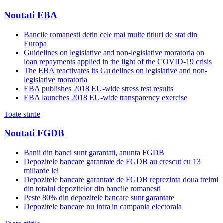
Noutati EBA
Bancile romanesti detin cele mai multe titluri de stat din
Europa
Guidelines on legislative and non-legislative moratoria on
loan repayments applied in the light of the COVID-19 crisis
The EBA reactivates its Guidelines on legislative and non-
legislative moratoria
EBA publishes 2018 EU-wide stress test results
EBA launches 2018 EU-wide transparency exercise
Toate stirile
Noutati FGDB
Banii din banci sunt garantati, anunta FGDB
Depozitele bancare garantate de FGDB au crescut cu 13
miliarde lei
Depozitele bancare garantate de FGDB reprezinta doua treimi
din totalul depozitelor din bancile romanesti
Peste 80% din depozitele bancare sunt garantate
Depozitele bancare nu intra in campania electorala