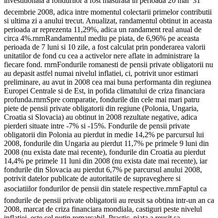
investitionala a fondurilor a fost masurata in perioada 20 mai  31
decembrie 2008, adica intre momentul colectarii primelor contributii
si ultima zi a anului trecut. Anualizat, randamentul obtinut in aceasta
perioada ar reprezenta 11,29%, adica un randament real anual de
circa 4%.rnrnRandamentul mediu pe piata, de 6,96% pe aceasta
perioada de 7 luni si 10 zile, a fost calculat prin ponderarea valorii
unitatilor de fond cu cea a activelor nere aflate in administrare la
fiecare fond. rnrnFondurile romanesti de pensii private obligatorii nu
au depasit astfel numai nivelul inflatiei, ci, potrivit unor estimari
preliminare, au avut in 2008 cea mai buna performanta din regiunea
Europei Centrale si de Est, in pofida climatului de criza financiara
profunda.rnrnSpre comparatie, fondurile din cele mai mari patru
piete de pensii private obligatorii din regiune (Polonia, Ungaria,
Croatia si Slovacia) au obtinut in 2008 rezultate negative, adica
pierderi situate intre -7% si -15%. Fondurile de pensii private
obligatorii din Polonia au pierdut in medie 14,2% pe parcursul lui
2008, fondurile din Ungaria au pierdut 11,7% pe primele 9 luni din
2008 (nu exista date mai recente), fondurile din Croatia au pierdut
14,4% pe primele 11 luni din 2008 (nu exista date mai recente), iar
fondurile din Slovacia au pierdut 6,7% pe parcursul anului 2008,
potrivit datelor publicate de autoritatile de supraveghere si
asociatiilor fondurilor de pensii din statele respective.rnrnFaptul ca
fondurile de pensii private obligatorii au reusit sa obtina intr-un an ca
2008, marcat de criza financiara mondiala, castiguri peste nivelul
inflatiei, este cel putin remarcabil. Practic, piata a reusit sa