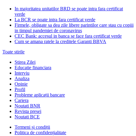
In majoritatea unitatilor BRD se poate intra fara certificat
verde
La BCR se poate intra fara certificat verde
Firmele, obligate sa dea zile libere parintilor care stau cu copiii
in timpul pandemiei de coronavirus
CEC Bank: accesul in banca se face fara certificat verde
Cum se amana ratele la creditele Garanti BBVA
Toate stirile
Stirea Zilei
Educatie financiara
Interviu
Analiza
Opinie
Profil
Probleme aplicații bancare
Cariera
Noutati BNR
Revista presei
Noutati BCE
Termeni și condiții
Politica de confidențialitate