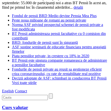
septembrie: 55.000 de participanți noi a atras BT Pensii în acest an,
fiind pe primul loc în clasamentul aderărilor...
detalii
Fondul de pensii BRD Medio devine Pensia Mea Plus
Peste noua milioane de romani au pensii private
Norma ASF privind prospectul schemei de pensii private a
fost modificata
BT Pensii administreaza pensii facultative cu 0 comision din
contributii
BRD: fondurile de pensii sunt în siguranță
ASF sustine seminarii de educatie financiara pentru angajatii
firmelor
Piata pensiilor private, in crestere cu 18% in 2020
BT Pensii este singura companie romaneasca de administrare
a pensiilor facultative
Fondurile de pensii private au reusit sa gestioneze eficient
criza coronavirusului, cu rate de rentabilitate real pozitive
Decizii adoptate de ASF: schimbari in conducerea BT Pensii
Vezi toate stirile
English
Contact
Curs valutar