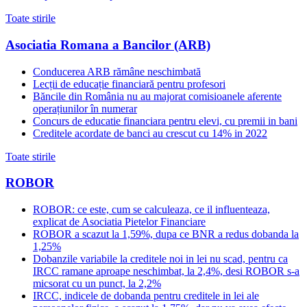
Toate stirile
Asociatia Romana a Bancilor (ARB)
Conducerea ARB rămâne neschimbată
Lecții de educație financiară pentru profesori
Băncile din România nu au majorat comisioanele aferente
operațiunilor în numerar
Concurs de educatie financiara pentru elevi, cu premii in bani
Creditele acordate de banci au crescut cu 14% in 2022
Toate stirile
ROBOR
ROBOR: ce este, cum se calculeaza, ce il influenteaza,
explicat de Asociatia Pietelor Financiare
ROBOR a scazut la 1,59%, dupa ce BNR a redus dobanda la
1,25%
Dobanzile variabile la creditele noi in lei nu scad, pentru ca
IRCC ramane aproape neschimbat, la 2,4%, desi ROBOR s-a
micsorat cu un punct, la 2,2%
IRCC, indicele de dobanda pentru creditele in lei ale