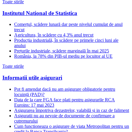
Toate stirile
Institutul National de Statistica
Comerțul, scădere lunară dar peste nivelul cumulat de anul
trecut
Agricultura, în scădere cu 4,3% anul trecut
Producția industrială, în scădere pe primele cinci luni ale
anului
Prețurile industriale, scădere marginală în mai 2025
România, la 78% din PIB-ul mediu pe locuitor al UE
Toate stirile
Informatii utile asigurari
Pot fi amendat dacă nu am asigurare obligatorie pentru
locuință (PAD)?
Data de la care FGA face plati pentru asigurarile RCA
Euroins: 17 mai 2023
Asigurarea împotriva dezastrelor, valabilă și in caz de faliment
Asiguratii nu au nevoie de documente de confirmare a
cutremurului
Cum functioneaza o asigurare de viata Metropolitan pentru un
credit la Banca Transilvania?