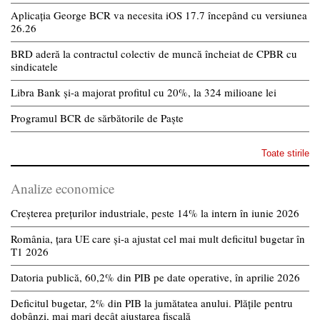
Aplicația George BCR va necesita iOS 17.7 începând cu versiunea
26.26
BRD aderă la contractul colectiv de muncă încheiat de CPBR cu
sindicatele
Libra Bank și-a majorat profitul cu 20%, la 324 milioane lei
Programul BCR de sărbătorile de Paște
Toate stirile
Analize economice
Creșterea prețurilor industriale, peste 14% la intern în iunie 2026
România, țara UE care și-a ajustat cel mai mult deficitul bugetar în
T1 2026
Datoria publică, 60,2% din PIB pe date operative, în aprilie 2026
Deficitul bugetar, 2% din PIB la jumătatea anului. Plățile pentru
dobânzi, mai mari decât ajustarea fiscală