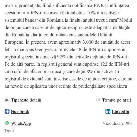
măsuri prudenţiale, fiind suficientă notificarea BNR la înfiinţarea
acestora. rnrnIFN-urile aveau în total circa 10% din activele
sistemului bancar din România la finalul anului trecut. rnrn”Modul
de organizare a caselor de ajutor reciproc este adaptat la realităţile
din România, dar în conformitate cu standardele Uniunii
Europene. În prezent, avem aproximativ 3.000 de entităţi de acest
fel”, a mai spus Georgescu. rnrnCele 48 de IFN-uri cuprinse în
registrul special însumează 92% din activele deţinute de IFN-uri.
Pe de altă parte, în registrul general sunt cuprinse 122 de IFN-uri
cu o cifră de afaceri mai mică şi care deţin 8% din active. În
registrul de evidenţă sunt înscrise casele de ajutor reciproc, care nu
au nevoie de aplicarea unor cerinţe de prudenţialitate speciale.rn
Tipareste detalii
Trimite pe mail
Facebook
LinkedIn
WhatsApp
Vizualizari:
865
Taguri: