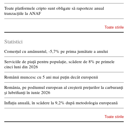
Toate platformele cripto sunt obligate să raporteze anual
tranzacțiile la ANAF
Toate stirile
Statistici
Comerțul cu amănuntul, -5,7% pe prima jumătate a anului
Serviciile de piață pentru populație, scădere de 8% pe primele
cinci luni din 2026
Românii muncesc cu 5 ani mai puțin decât europenii
România, pe podiumul european al creșterii prețurilor la carburanți
și lubrifianți în iunie 2026
Inflația anuală, în scădere la 9,2% după metodologia europeană
Toate stirile