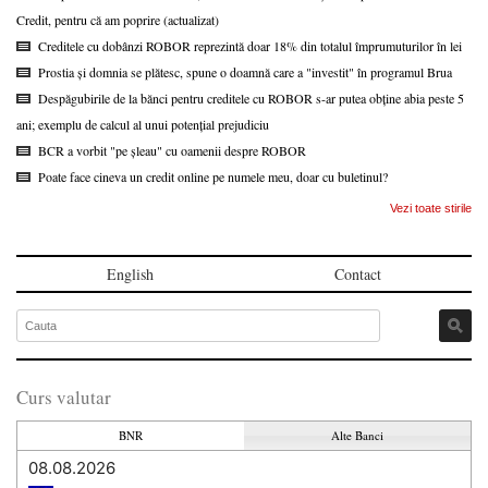
Credit, pentru că am poprire (actualizat)
Creditele cu dobânzi ROBOR reprezintă doar 18% din totalul împrumuturilor în lei
Prostia și domnia se plătesc, spune o doamnă care a "investit" în programul Brua
Despăgubirile de la bănci pentru creditele cu ROBOR s-ar putea obține abia peste 5
ani; exemplu de calcul al unui potențial prejudiciu
BCR a vorbit "pe șleau" cu oamenii despre ROBOR
Poate face cineva un credit online pe numele meu, doar cu buletinul?
Vezi toate stirile
English
Contact
Curs valutar
BNR
Alte Banci
08.08.2026