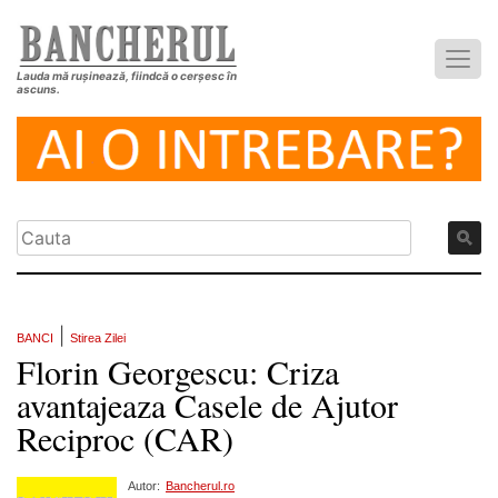
Lauda mă rușinează, fiindcă o cerșesc în
ascuns.
|
BANCI
Stirea Zilei
Florin Georgescu: Criza
avantajeaza Casele de Ajutor
Reciproc (CAR)
Autor:
Bancherul.ro