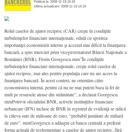
Publicat la: 2008-11-19 16:18
Ultima actualizare: 2008-11-19 16:18
Rolul caselor de ajutor reciproc (CAR) creşte în condiţiile
turbulenţelor financiare internaţionale, odată cu sporirea
importanţei economisirii interne şi accesul mai dificil la finanţarea
bancară, a spus miercuri prim viceguvernatorul Băncii Naţionale a
României (BNR), Florin Georgescu.rnrn”În condiţiile
turbulenţelor financiare internaţionale, creşte rolul caselor de
ajutor reciproc, mai ales pentru populaţia care nu are acces la
finanţarea bancară. În acest context, ne orientăm către
economisirea internă, pentru că nu ne mai putem baza la fel de
mult pe resursele atrase din străinătate”, a declarat Georgescu.
rnrnPotrivit oficialului BNR, activele instituţiilor financiare
nebancare (IFN) incluse de BNR în registrul de evidenţă se ridică
la câteva sute de milioane de euro, “probabil jumătate de miliard
de euro”. rnrnGeorgescu a adăugat că banca centrală a preferat
forma actuală de reglermentare a caselor de ajutor reciproc, fără