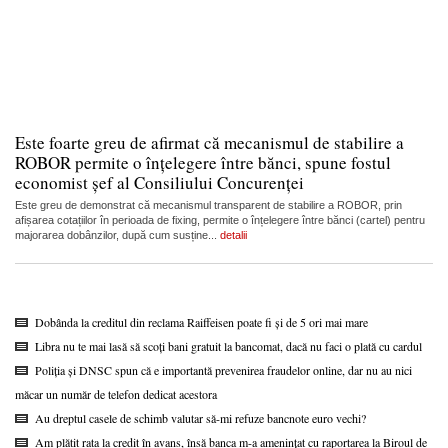
Este foarte greu de afirmat că mecanismul de stabilire a
ROBOR permite o înțelegere între bănci, spune fostul
economist șef al Consiliului Concurenței
Este greu de demonstrat că mecanismul transparent de stabilire a ROBOR, prin
afișarea cotațiilor în perioada de fixing, permite o înțelegere între bănci (cartel) pentru
majorarea dobânzilor, după cum susține...
detalii
Dobânda la creditul din reclama Raiffeisen poate fi și de 5 ori mai mare
Libra nu te mai lasă să scoți bani gratuit la bancomat, dacă nu faci o plată cu cardul
Poliția și DNSC spun că e importantă prevenirea fraudelor online, dar nu au nici
măcar un număr de telefon dedicat acestora
Au dreptul casele de schimb valutar să-mi refuze bancnote euro vechi?
Am plătit rata la credit în avans, însă banca m-a amenințat cu raportarea la Biroul de