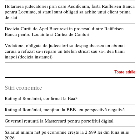
Hotararea judecatoriei prin care Aedificium, fosta Raiffeisen Banca
pentru Locuinte, si statul sunt obligati sa achite unui client prima
de stat
Decizia Curtii de Apel Bucuresti in procesul dintre Raiffeisen
Banca pentru Locuinte si Curtea de Conturi
Vodafone, obligata de judecatori sa despagubeasca un abonat
caruia a refuzat sa-i repare un telefon stricat sau sa-i dea banii
inapoi (decizia instantei)
Toate stirile
Stiri economice
Ratingul României, confirmat la Baa3
Ratingul României, menținut la BBB- cu perspectivă negativă
Guvernul renunță la Mastercard pentru portofelul digital
Salariul minim net pe economie crește la 2.699 lei din luna iulie
2026