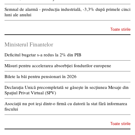
Semnal de alarmă - producția industrială, -3,3% după primele cinci
luni ale anului
Toate stirile
Ministerul Finantelor
Deficitul bugetar s-a redus la 2% din PIB
Măsuri pentru accelerarea absorbției fondurilor europene
Bilete la băi pentru pensionari în 2026
Declarația Unică precompletată se găsește în secțiunea Mesaje din
Spațiul Privat Virtual (SPV)
Asociații nu pot ieși dintr-o firmă cu datorii la stat fără informarea
fiscului
Toate stirile