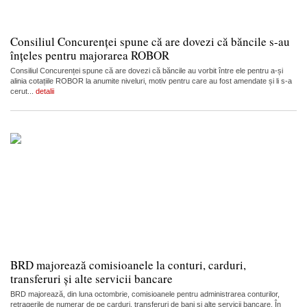
Consiliul Concurenței spune că are dovezi că băncile s-au
înțeles pentru majorarea ROBOR
Consiliul Concurenței spune că are dovezi că băncile au vorbit între ele pentru a-și
alinia cotațiile ROBOR la anumite niveluri, motiv pentru care au fost amendate și li s-a
cerut...
detalii
BRD majorează comisioanele la conturi, carduri,
transferuri și alte servicii bancare
BRD majorează, din luna octombrie, comisioanele pentru administrarea conturilor,
retragerile de numerar de pe carduri, transferuri de bani și alte servicii bancare. În