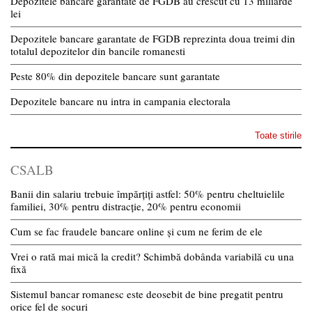
Depozitele bancare garantate de FGDB au crescut cu 13 miliarde
lei
Depozitele bancare garantate de FGDB reprezinta doua treimi din
totalul depozitelor din bancile romanesti
Peste 80% din depozitele bancare sunt garantate
Depozitele bancare nu intra in campania electorala
Toate stirile
CSALB
Banii din salariu trebuie împărțiți astfel: 50% pentru cheltuielile
familiei, 30% pentru distracție, 20% pentru economii
Cum se fac fraudele bancare online și cum ne ferim de ele
Vrei o rată mai mică la credit? Schimbă dobânda variabilă cu una
fixă
Sistemul bancar romanesc este deosebit de bine pregatit pentru
orice fel de socuri