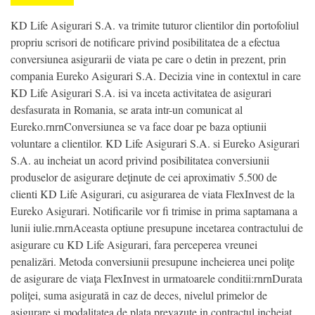
KD Life Asigurari S.A. va trimite tuturor clientilor din portofoliul
propriu scrisori de notificare privind posibilitatea de a efectua
conversiunea asigurarii de viata pe care o detin in prezent, prin
compania Eureko Asigurari S.A. Decizia vine in contextul in care
KD Life Asigurari S.A. isi va inceta activitatea de asigurari
desfasurata in Romania, se arata intr-un comunicat al
Eureko.rnrnConversiunea se va face doar pe baza optiunii
voluntare a clientilor. KD Life Asigurari S.A. si Eureko Asigurari
S.A. au incheiat un acord privind posibilitatea conversiunii
produselor de asigurare deţinute de cei aproximativ 5.500 de
clienti KD Life Asigurari, cu asigurarea de viata FlexInvest de la
Eureko Asigurari. Notificarile vor fi trimise in prima saptamana a
lunii iulie.rnrnAceasta optiune presupune incetarea contractului de
asigurare cu KD Life Asigurari, fara perceperea vreunei
penalizări. Metoda conversiunii presupune incheierea unei poliţe
de asigurare de viaţa FlexInvest in urmatoarele conditii:rnrnDurata
poliţei, suma asigurată in caz de deces, nivelul primelor de
asigurare şi modalitatea de plata prevazute in contractul incheiat