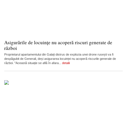
Asigurările de locuințe nu acoperă riscuri generate de
război
Proprietarul apartamentului din Galați distrus de explozia unei drone rusești va fi
despăgubit de Generali, deși asigurarea locuinței nu acoperă riscurile generale de
război. "Această situație se află în afara...
detalii