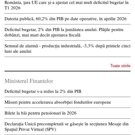
România, țara UE care și-a ajustat cel mai mult deficitul bugetar în
T1 2026
Datoria publică, 60,2% din PIB pe date operative, în aprilie 2026
Deficitul bugetar, 2% din PIB la jumătatea anului. Plățile pentru
dobânzi, mai mari decât ajustarea fiscală
Semnal de alarmă - producția industrială, -3,3% după primele cinci
luni ale anului
Toate stirile
Ministerul Finantelor
Deficitul bugetar s-a redus la 2% din PIB
Măsuri pentru accelerarea absorbției fondurilor europene
Bilete la băi pentru pensionari în 2026
Declarația Unică precompletată se găsește în secțiunea Mesaje din
Spațiul Privat Virtual (SPV)