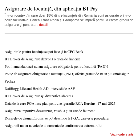
Asigurare de locuință, din aplicația BT Pay
Într-un context în care doar 18% dintre locuințele din România sunt asigurate printr-o
poliță facultativă, Banca Transilvania și Groupama se implică pentru a crește gradul de
asigurare și pentru a...
detalii
Asigurările pentru locuințe se pot face și la CEC Bank
BT Broker de Asigurare dezvoltă o rețea de francize
Pot fi amendat dacă nu am asigurare obligatorie pentru locuință (PAD)?
Polițe de asigurare obligatorie a locuinței (PAD) oferite gratuit de BCR și Omniasig în
Pechea
DallBogg Life and Health AD, interzisă de ASF
BT Broker de Asigurare își diversifică afacerea
Data de la care FGA face plati pentru asigurarile RCA Euroins: 17 mai 2023
Asigurarea împotriva dezastrelor, valabilă și in caz de faliment
Dosarele de dauna Euroins se pot deschide la FGA: care este procedura
Asiguratii nu au nevoie de documente de confirmare a cutremurului
Vezi toate stirile