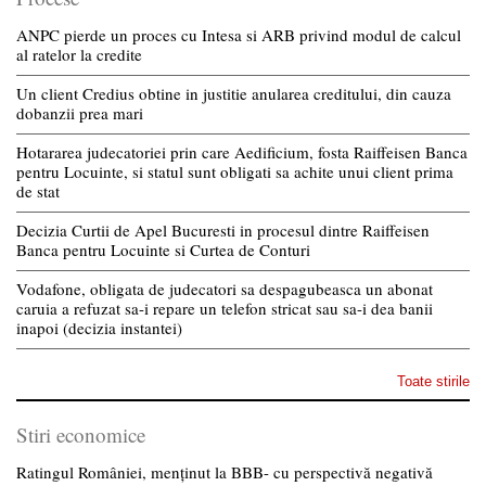
ANPC pierde un proces cu Intesa si ARB privind modul de calcul
al ratelor la credite
Un client Credius obtine in justitie anularea creditului, din cauza
dobanzii prea mari
Hotararea judecatoriei prin care Aedificium, fosta Raiffeisen Banca
pentru Locuinte, si statul sunt obligati sa achite unui client prima
de stat
Decizia Curtii de Apel Bucuresti in procesul dintre Raiffeisen
Banca pentru Locuinte si Curtea de Conturi
Vodafone, obligata de judecatori sa despagubeasca un abonat
caruia a refuzat sa-i repare un telefon stricat sau sa-i dea banii
inapoi (decizia instantei)
Toate stirile
Stiri economice
Ratingul României, menținut la BBB- cu perspectivă negativă