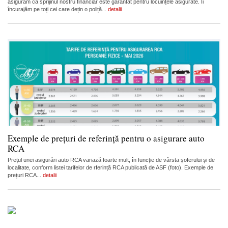
asigurăm că sprijinul nostru financiar este garantat pentru locuințele asigurate. Îi
încurajăm pe toți cei care dețin o poliță...
detalii
Exemple de prețuri de referință pentru o asigurare auto
RCA
Prețul unei asigurări auto RCA variază foarte mult, în funcție de vârsta șoferului și de
localitate, conform listei tarifelor de rferință RCA publicată de ASF (foto). Exemple de
prețuri RCA...
detalii