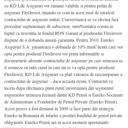
cu KD Life Asigurari vor ramane valabile si pentru polita de
asigurare FlexInvest, tinandu-se cont in acest mod de istoricul
contractului de asigurare initial. Conversiunea se va efectua fara
proceduri suplimentare de subscriere. rnrnNoutatea consta in
faptul ca investitia in fondul RON Garant al produsului Flexinvest
dispune de o dobanda anuala garantata. Pentru 2010, Eureko
Asigurari S.A. garanteaza o dobanda de 10%.rnrnClientii care vor
opta pentru produsul FlexInvest vor primi informatiile si
documentele aferente contractului de asigurare pe care urmeaza sa
il semneze.rn rnIn cazul in care nu se va opta pentru produsul
FlexInvest, KD Life Asigurari va plati valoarea de rascumparare a
contractului de asigurare – daca aceasta exista. Contractul va
inceta dupa efectuarea platii.rnrnConversiunea din segmentul
asigurarilor urmeaza fuziunii dintre KD Pensii si Eureko Societare
de Administrare a Fondurilor de Pensii Private (Eureko Pensii).
Acest proces a fost demarat in 2009 si face parte din strategia
Eureko in Romania de intarire a pozitiei fondului de pensii private
obligatorii. Eureko Pensii are in acest moment aproximativ