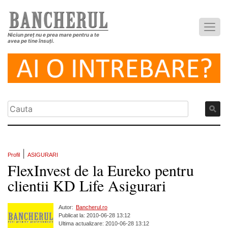
Niciun preț nu e prea mare pentru a te
avea pe tine însuți.
|
Profil
ASIGURARI
FlexInvest de la Eureko pentru
clientii KD Life Asigurari
Autor:
Bancherul.ro
Publicat la: 2010-06-28 13:12
Ultima actualizare: 2010-06-28 13:12