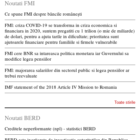
Noutati FMI
Ce spune FMI despre băncile românești
FMI: criza COVID-19 se transforma in criza economica si
financiara in 2020, suntem pregatiti cu 1 trilion (o mie de miliarde)
de dolari, pentru a ajuta tarile in dificultate; prioritatea sunt
ajutoarele financiare pentru familiile si firmele vulnerabile
FMI cere BNR sa intareasca politica monetara iar Guvernului sa
modifice legea pensiilor
FMI: majorarea salariilor din sectorul public si legea pensiilor ar
trebui reevaluate
IMF statement of the 2018 Article IV Mission to Romania
Toate stirile
Noutati BERD
Creditele neperformante (npl) - statistici BERD
BERD este ingrijorata de investigatia autoritatilor din Republica