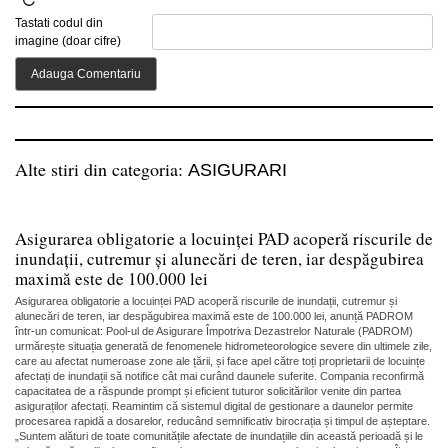
Tastati codul din
imagine (doar cifre)
Alte stiri din categoria:
ASIGURARI
Asigurarea obligatorie a locuinței PAD acoperă riscurile de
inundații, cutremur și alunecări de teren, iar despăgubirea
maximă este de 100.000 lei
Asigurarea obligatorie a locuinței PAD acoperă riscurile de inundații, cutremur și
alunecări de teren, iar despăgubirea maximă este de 100.000 lei, anunță PADROM
într-un comunicat: Pool-ul de Asigurare Împotriva Dezastrelor Naturale (PADROM)
urmărește situația generată de fenomenele hidrometeorologice severe din ultimele zile,
care au afectat numeroase zone ale țării, și face apel către toți proprietarii de locuințe
afectați de inundații să notifice cât mai curând daunele suferite. Compania reconfirmă
capacitatea de a răspunde prompt și eficient tuturor solicitărilor venite din partea
asiguraților afectați. Reamintim că sistemul digital de gestionare a daunelor permite
procesarea rapidă a dosarelor, reducând semnificativ birocrația și timpul de așteptare.
„Suntem alături de toate comunitățile afectate de inundațiile din această perioadă și le