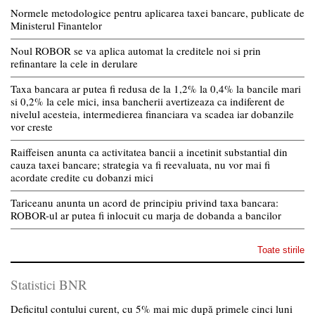
Normele metodologice pentru aplicarea taxei bancare, publicate de
Ministerul Finantelor
Noul ROBOR se va aplica automat la creditele noi si prin
refinantare la cele in derulare
Taxa bancara ar putea fi redusa de la 1,2% la 0,4% la bancile mari
si 0,2% la cele mici, insa bancherii avertizeaza ca indiferent de
nivelul acesteia, intermedierea financiara va scadea iar dobanzile
vor creste
Raiffeisen anunta ca activitatea bancii a incetinit substantial din
cauza taxei bancare; strategia va fi reevaluata, nu vor mai fi
acordate credite cu dobanzi mici
Tariceanu anunta un acord de principiu privind taxa bancara:
ROBOR-ul ar putea fi inlocuit cu marja de dobanda a bancilor
Toate stirile
Statistici BNR
Deficitul contului curent, cu 5% mai mic după primele cinci luni