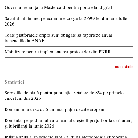
Guvernul renunță la Mastercard pentru portofelul digital
Salariul minim net pe economie crește la 2.699 lei din luna iulie
2026
Toate platformele cripto sunt obligate să raporteze anual
tranzacțiile la ANAF
Mobilizare pentru implementarea proiectelor din PNRR
Toate stirile
Statistici
Serviciile de piață pentru populație, scădere de 8% pe primele
cinci luni din 2026
Românii muncesc cu 5 ani mai puțin decât europenii
România, pe podiumul european al creșterii prețurilor la carburanți
și lubrifianți în iunie 2026
Inflația anuală, în scădere la 9,2% după metodologia europeană