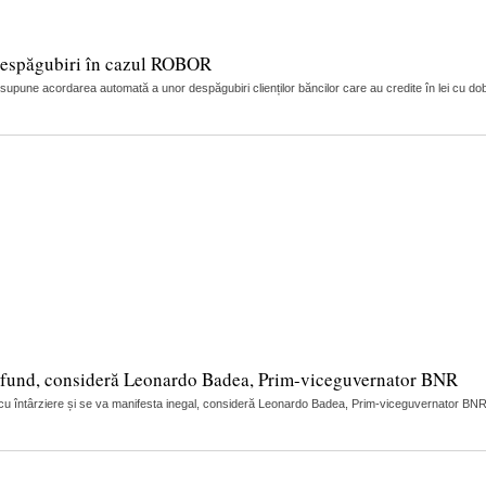
 despăgubiri în cazul ROBOR
pune acordarea automată a unor despăgubiri clienților băncilor care au credite în lei cu dobân
 profund, consideră Leonardo Badea, Prim-viceguvernator BNR
rea cu întârziere și se va manifesta inegal, consideră Leonardo Badea, Prim-viceguvernator BNR. 