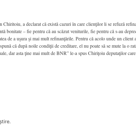
hiritoiu, a declarat că există cazuri în care clienţilor li se refuză refin
ntă bonitate – fie pentru că au scăzut veniturile, fie pentru că s-au dep
tea de a uşura şi mai mult refinanţările. Pentru că acolo unde un client a
spună că după noile condiţii de creditare, el nu poate să se mute la o rat
ctuale, dar asta ţine mai mult de BNR” le-a spus Chiriţoiu deputaţilor c
tire.