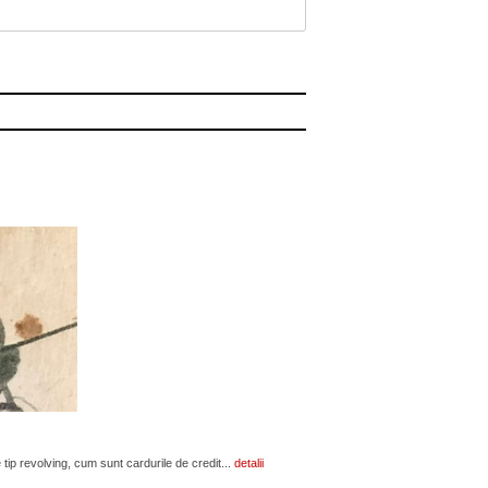
 tip revolving, cum sunt cardurile de credit...
detalii