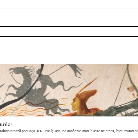
urilor
raîndatorează populația. IFN-urile își ascund dobânzile mari în liniile de credit, împrumuturi de