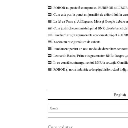
ROBOR nu poate fi comparat cu EURIBOR și LIBOR, s
Cum este pus la punct un jurnalist de cititorii lui, în c
La fel ca Temu și AliExpress, Meta și Google trebuie am
Cum justifică economistul-șef al BNR că este benefică,
Bancherii susțin argumentele economistului-șef al BN
Acesta nu este jurnalism de calitate
Fundament pentru un nou model de dezvoltare economic
Leonardo Badea, Prim-viceguvernator BNR: Despre „coin
În ce constă contraargumentul BNR la acuzația Consil
ROBOR și noua industrie a despăgubirilor: când indigna
English
Curs valutar