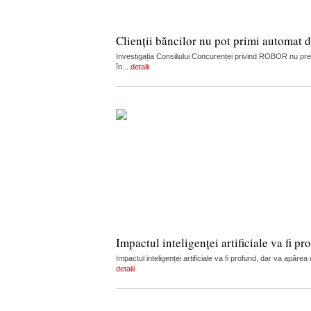
Clienții băncilor nu pot primi automat
Investigația Consiliului Concurenței privind ROBOR nu presu
în...
detalii
Impactul inteligenței artificiale va fi
Impactul inteligenței artificiale va fi profund, dar va apă
detalii