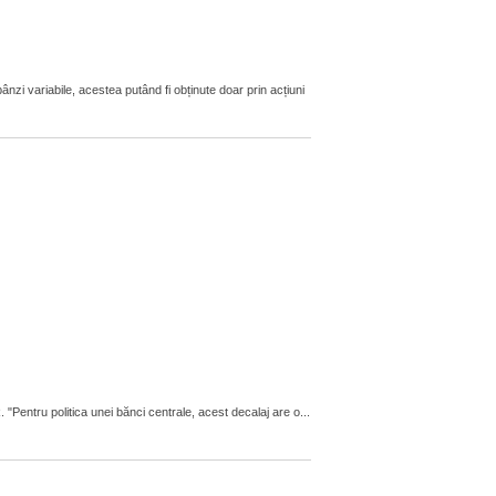
zi variabile, acestea putând fi obținute doar prin acțiuni
"Pentru politica unei bănci centrale, acest decalaj are o...