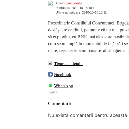
Autor:
Bancherul.ro
Publicat la: 2010-10-18 18:11
Ultima actualizare: 2010-10-18 18:11
Presedintele Consiliului Concurentei, Bogdan C
desfăşuare creditul, pe motiv că nu mai prezi
să explorăm, cu BNR mai ales, este posibilita
cum se întâmplă în momentul de faţă, să i se 
mare, ceea ce este un paradox al situaţiei a
Tipareste detalii
Facebook
WhatsApp
Taguri:
Comentarii
Nu există comentarii pentru această ș