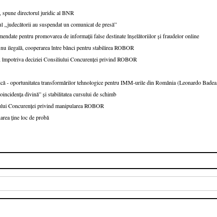
pune directorul juridic al BNR
azul „judecătorii au suspendat un comunicat de presă”
endate pentru promovarea de informații false destinate înșelătoriilor și fraudelor online
 nu ilegală, cooperarea între bănci pentru stabilirea ROBOR
R împotriva deciziei Consiliului Concurenței privind ROBOR
ă - oportunitatea transformărilor tehnologice pentru IMM-urile din România (Leonardo Bade
cidența divină” și stabilitatea cursului de schimb
iului Concurenței privind manipularea ROBOR
rea ține loc de probă