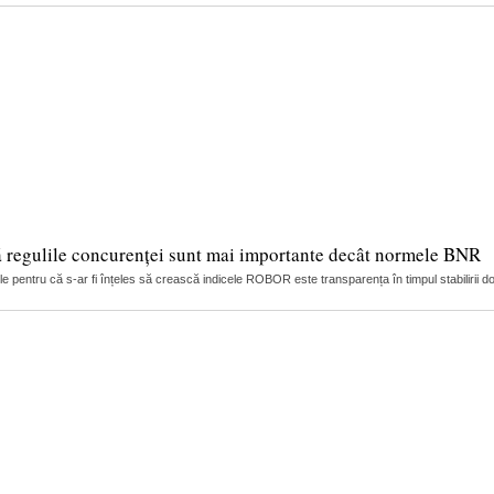
ă regulile concurenței sunt mai importante decât normele BNR
 pentru că s-ar fi înțeles să crească indicele ROBOR este transparența în timpul stabilirii dob