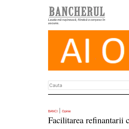
Lauda mă rușinează, fiindcă o cerșesc în
ascuns.
|
BANCI
Opinie
Facilitarea refinantarii