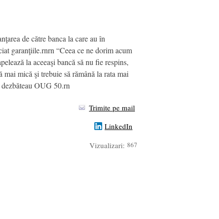
anţarea de către banca la care au în
reciat garanţiile.rnrn “Ceea ce ne dorim acum
pelează la aceeaşi bancă să nu fie respins,
ă mai mică şi trebuie să rămână la rata mai
are dezbăteau OUG 50.rn
Trimite pe mail
LinkedIn
Vizualizari:
867