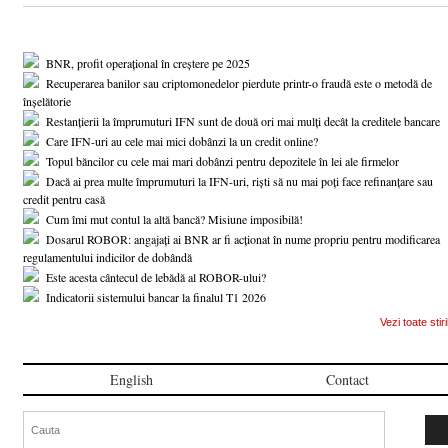
BNR, profit operațional în creștere pe 2025
Recuperarea banilor sau criptomonedelor pierdute printr-o fraudă este o metodă de
înșelătorie
Restanțierii la împrumuturi IFN sunt de două ori mai mulți decât la creditele bancare
Care IFN-uri au cele mai mici dobânzi la un credit online?
Topul băncilor cu cele mai mari dobânzi pentru depozitele în lei ale firmelor
Dacă ai prea multe împrumuturi la IFN-uri, riști să nu mai poți face refinanțare sau
credit pentru casă
Cum îmi mut contul la altă bancă? Misiune imposibilă!
Dosarul ROBOR: angajați ai BNR ar fi acționat în nume propriu pentru modificarea
regulamentului indicilor de dobândă
Este acesta cântecul de lebădă al ROBOR-ului?
Indicatorii sistemului bancar la finalul T1 2026
Vezi toate stiri
English
Contact