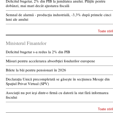
Deficitul bugetar, 2% din PIB la jumătatea anului. Plățile pentru
dobânzi, mai mari decât ajustarea fiscală
Semnal de alarmă - producția industrială, -3,3% după primele cinci
luni ale anului
Toate stiri
Ministerul Finantelor
Deficitul bugetar s-a redus la 2% din PIB
Măsuri pentru accelerarea absorbției fondurilor europene
Bilete la băi pentru pensionari în 2026
Declarația Unică precompletată se găsește în secțiunea Mesaje din
Spațiul Privat Virtual (SPV)
Asociații nu pot ieși dintr-o firmă cu datorii la stat fără informarea
fiscului
Toate stiri