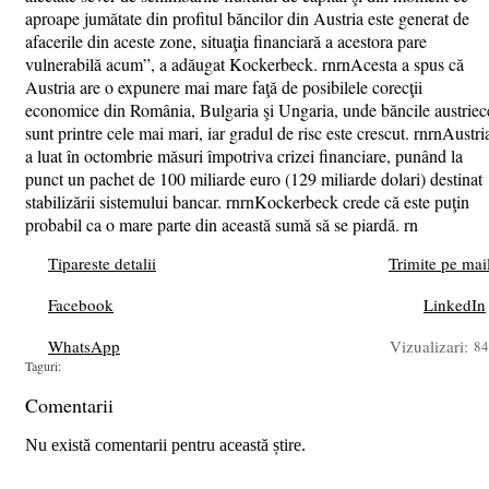
aproape jumătate din profitul băncilor din Austria este generat de
afacerile din aceste zone, situaţia financiară a acestora pare
vulnerabilă acum”, a adăugat Kockerbeck. rnrnAcesta a spus că
Austria are o expunere mai mare faţă de posibilele corecţii
economice din România, Bulgaria şi Ungaria, unde băncile austriec
sunt printre cele mai mari, iar gradul de risc este crescut. rnrnAustri
a luat în octombrie măsuri împotriva crizei financiare, punând la
punct un pachet de 100 miliarde euro (129 miliarde dolari) destinat
stabilizării sistemului bancar. rnrnKockerbeck crede că este puţin
probabil ca o mare parte din această sumă să se piardă. rn
Tipareste detalii
Trimite pe mai
Facebook
LinkedIn
WhatsApp
Vizualizari:
84
Taguri:
Comentarii
Nu există comentarii pentru această știre.