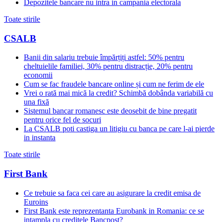
Depozitele bancare nu intra in campania electorala
Toate stirile
CSALB
Banii din salariu trebuie împărțiți astfel: 50% pentru
cheltuielile familiei, 30% pentru distracție, 20% pentru
economii
Cum se fac fraudele bancare online și cum ne ferim de ele
Vrei o rată mai mică la credit? Schimbă dobânda variabilă cu
una fixă
Sistemul bancar romanesc este deosebit de bine pregatit
pentru orice fel de socuri
La CSALB poti castiga un litigiu cu banca pe care l-ai pierde
in instanta
Toate stirile
First Bank
Ce trebuie sa faca cei care au asigurare la credit emisa de
Euroins
First Bank este reprezentanta Eurobank in Romania: ce se
intampla cu creditele Bancpost?