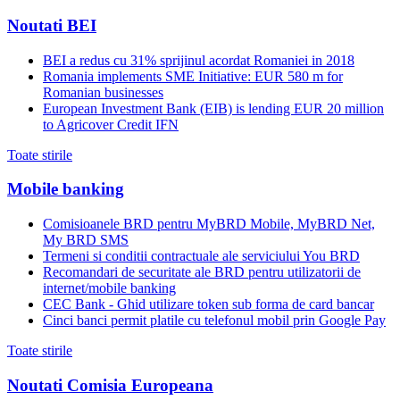
Noutati BEI
BEI a redus cu 31% sprijinul acordat Romaniei in 2018
Romania implements SME Initiative: EUR 580 m for
Romanian businesses
European Investment Bank (EIB) is lending EUR 20 million
to Agricover Credit IFN
Toate stirile
Mobile banking
Comisioanele BRD pentru MyBRD Mobile, MyBRD Net,
My BRD SMS
Termeni si conditii contractuale ale serviciului You BRD
Recomandari de securitate ale BRD pentru utilizatorii de
internet/mobile banking
CEC Bank - Ghid utilizare token sub forma de card bancar
Cinci banci permit platile cu telefonul mobil prin Google Pay
Toate stirile
Noutati Comisia Europeana