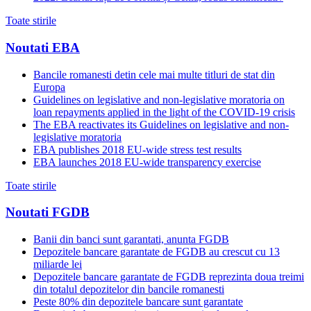
Toate stirile
Noutati EBA
Bancile romanesti detin cele mai multe titluri de stat din
Europa
Guidelines on legislative and non-legislative moratoria on
loan repayments applied in the light of the COVID-19 crisis
The EBA reactivates its Guidelines on legislative and non-
legislative moratoria
EBA publishes 2018 EU-wide stress test results
EBA launches 2018 EU-wide transparency exercise
Toate stirile
Noutati FGDB
Banii din banci sunt garantati, anunta FGDB
Depozitele bancare garantate de FGDB au crescut cu 13
miliarde lei
Depozitele bancare garantate de FGDB reprezinta doua treimi
din totalul depozitelor din bancile romanesti
Peste 80% din depozitele bancare sunt garantate