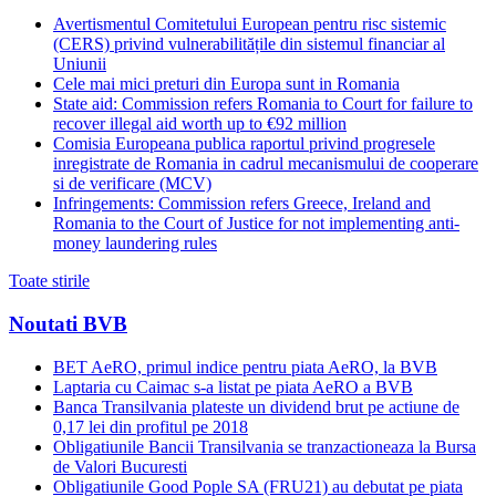
Avertismentul Comitetului European pentru risc sistemic
(CERS) privind vulnerabilitățile din sistemul financiar al
Uniunii
Cele mai mici preturi din Europa sunt in Romania
State aid: Commission refers Romania to Court for failure to
recover illegal aid worth up to €92 million
Comisia Europeana publica raportul privind progresele
inregistrate de Romania in cadrul mecanismului de cooperare
si de verificare (MCV)
Infringements: Commission refers Greece, Ireland and
Romania to the Court of Justice for not implementing anti-
money laundering rules
Toate stirile
Noutati BVB
BET AeRO, primul indice pentru piata AeRO, la BVB
Laptaria cu Caimac s-a listat pe piata AeRO a BVB
Banca Transilvania plateste un dividend brut pe actiune de
0,17 lei din profitul pe 2018
Obligatiunile Bancii Transilvania se tranzactioneaza la Bursa
de Valori Bucuresti
Obligatiunile Good Pople SA (FRU21) au debutat pe piata