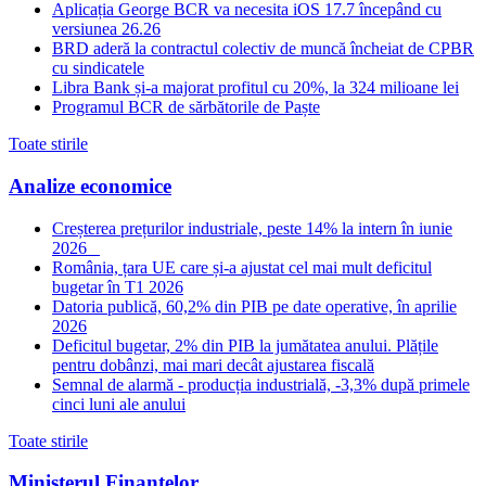
Aplicația George BCR va necesita iOS 17.7 începând cu
versiunea 26.26
BRD aderă la contractul colectiv de muncă încheiat de CPBR
cu sindicatele
Libra Bank și-a majorat profitul cu 20%, la 324 milioane lei
Programul BCR de sărbătorile de Paște
Toate stirile
Analize economice
Creșterea prețurilor industriale, peste 14% la intern în iunie
2026
România, țara UE care și-a ajustat cel mai mult deficitul
bugetar în T1 2026
Datoria publică, 60,2% din PIB pe date operative, în aprilie
2026
Deficitul bugetar, 2% din PIB la jumătatea anului. Plățile
pentru dobânzi, mai mari decât ajustarea fiscală
Semnal de alarmă - producția industrială, -3,3% după primele
cinci luni ale anului
Toate stirile
Ministerul Finantelor