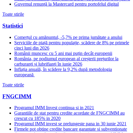
Guvernul renunță la Mastercard pentru portofelul digital
Toate stirile
Statistici
Comerțul cu amănuntul, -5,7% pe prima jumătate a anului
Serviciile de piață pentru populație, scădere de 8% pe primele
cinci luni din 2026
Românii muncesc cu 5 ani mai puțin decât europenii
România, pe podiumul european al creșterii prețurilor la
carburanți și lubrifianți în iunie 2026
Inflația anuală, în scădere la 9,2% după metodologia
europeană
Toate stirile
FNGCIMM
Programul IMM Invest continua si in 2021
Garantiile de stat pentru credite acordate de FNGCIMM au
crescut cu 185% in 2020
Programul IMM invest se prelungeste pana in 30 iunie 2021
Firmele pot obtine credite bancare garantate si subventionate