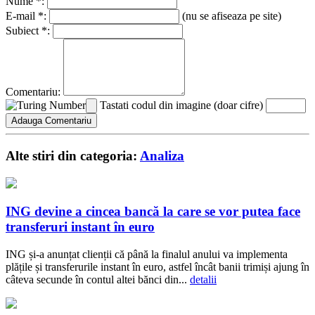
Nume *:
E-mail *:
(nu se afiseaza pe site)
Subiect *:
Comentariu:
Tastati codul din imagine (doar cifre)
Alte stiri din categoria:
Analiza
ING devine a cincea bancă la care se vor putea face
transferuri instant în euro
ING și-a anunțat clienții că până la finalul anului va implementa
plățile și transferurile instant în euro, astfel încât banii trimiși ajung în
câteva secunde în contul altei bănci din...
detalii