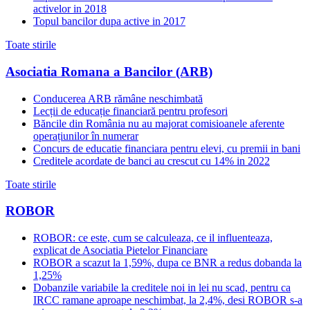
activelor in 2018
Topul bancilor dupa active in 2017
Toate stirile
Asociatia Romana a Bancilor (ARB)
Conducerea ARB rămâne neschimbată
Lecții de educație financiară pentru profesori
Băncile din România nu au majorat comisioanele aferente
operațiunilor în numerar
Concurs de educatie financiara pentru elevi, cu premii in bani
Creditele acordate de banci au crescut cu 14% in 2022
Toate stirile
ROBOR
ROBOR: ce este, cum se calculeaza, ce il influenteaza,
explicat de Asociatia Pietelor Financiare
ROBOR a scazut la 1,59%, dupa ce BNR a redus dobanda la
1,25%
Dobanzile variabile la creditele noi in lei nu scad, pentru ca
IRCC ramane aproape neschimbat, la 2,4%, desi ROBOR s-a