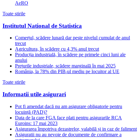
AeRO
Toate stirile
Institutul National de Statistica
Comerțul, scădere lunară dar peste nivelul cumulat de anul
trecut
Agricultura, în scădere cu 4,3% anul trecut
Producția industrială, în scădere pe primele cinci luni ale
anului
Prețurile industriale, scădere marginală în mai 2025
România, la 78% din PIB-ul mediu pe locuitor al UE
Toate stirile
Informatii utile asigurari
Pot fi amendat dacă nu am asigurare obligatorie pentru
locuință (PAD)?
Data de la care FGA face plati pentru asigurarile RCA
Euroins: 17 mai 2023
Asigurarea împotriva dezastrelor, valabilă și in caz de faliment
Asiguratii nu au nevoie de documente de confirmare a