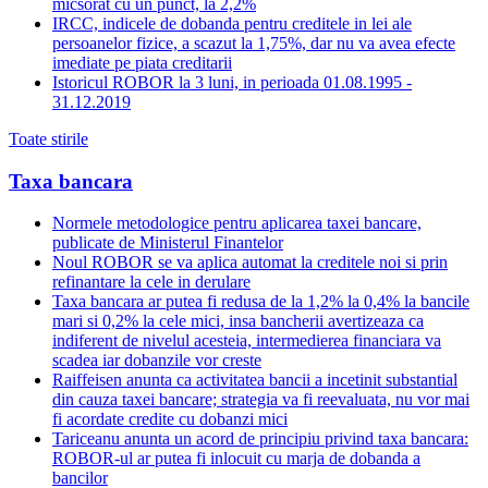
micsorat cu un punct, la 2,2%
IRCC, indicele de dobanda pentru creditele in lei ale
persoanelor fizice, a scazut la 1,75%, dar nu va avea efecte
imediate pe piata creditarii
Istoricul ROBOR la 3 luni, in perioada 01.08.1995 -
31.12.2019
Toate stirile
Taxa bancara
Normele metodologice pentru aplicarea taxei bancare,
publicate de Ministerul Finantelor
Noul ROBOR se va aplica automat la creditele noi si prin
refinantare la cele in derulare
Taxa bancara ar putea fi redusa de la 1,2% la 0,4% la bancile
mari si 0,2% la cele mici, insa bancherii avertizeaza ca
indiferent de nivelul acesteia, intermedierea financiara va
scadea iar dobanzile vor creste
Raiffeisen anunta ca activitatea bancii a incetinit substantial
din cauza taxei bancare; strategia va fi reevaluata, nu vor mai
fi acordate credite cu dobanzi mici
Tariceanu anunta un acord de principiu privind taxa bancara:
ROBOR-ul ar putea fi inlocuit cu marja de dobanda a
bancilor