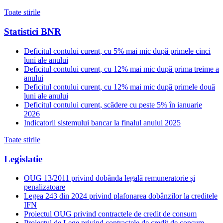
Toate stirile
Statistici BNR
Deficitul contului curent, cu 5% mai mic după primele cinci
luni ale anului
Deficitul contului curent, cu 12% mai mic după prima treime a
anului
Deficitul contului curent, cu 12% mai mic după primele două
luni ale anului
Deficitul contului curent, scădere cu peste 5% în ianuarie
2026
Indicatorii sistemului bancar la finalul anului 2025
Toate stirile
Legislatie
OUG 13/2011 privind dobânda legală remuneratorie și
penalizatoare
Legea 243 din 2024 privind plafonarea dobânzilor la creditele
IFN
Proiectul OUG privind contractele de credit de consum
Proiectul de Lege privind contractele de credit de consum