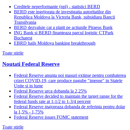
Creditele neperformante (npl) - statistici BERD
BERD este ingrijorata de investigatia autoritatilor din
Republica Moldova la Victoria Bank, subsidiara Bancii
Transilvania
BERD dezvaluie cat a platit pe actiunile Piraeus Bank
ING Bank si BERD finanteaza parcul logistic CTPark
Bucharest
EBRD hails Moldova banking breakthrough
Toate stirile
Noutati Federal Reserve
Federal Reserve anunta noi masuri extinse pentru combaterea
crizei COVID-19, care produce pagube "imense" in Statele
Unite si in lume
Federal Reserve urca dobanda la 2,25%
Federal Reserve decided to maintain the target range for the
federal funds rate at 1-1/2 to 1-3/4 percent
Federal Reserve majoreaza dobanda de referinta pentru dolar
la 1,5% - 1,75%
Federal Reserve issues FOMC statement
Toate stirile