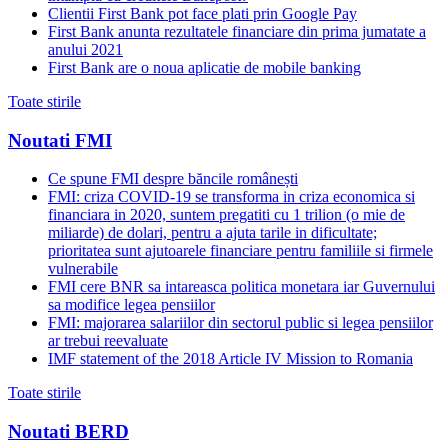
Clientii First Bank pot face plati prin Google Pay
First Bank anunta rezultatele financiare din prima jumatate a
anului 2021
First Bank are o noua aplicatie de mobile banking
Toate stirile
Noutati FMI
Ce spune FMI despre băncile românești
FMI: criza COVID-19 se transforma in criza economica si
financiara in 2020, suntem pregatiti cu 1 trilion (o mie de
miliarde) de dolari, pentru a ajuta tarile in dificultate;
prioritatea sunt ajutoarele financiare pentru familiile si firmele
vulnerabile
FMI cere BNR sa intareasca politica monetara iar Guvernului
sa modifice legea pensiilor
FMI: majorarea salariilor din sectorul public si legea pensiilor
ar trebui reevaluate
IMF statement of the 2018 Article IV Mission to Romania
Toate stirile
Noutati BERD