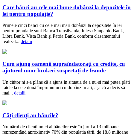
Care bănci au cele mai bune dobânzi la depozitele în
lei pentru populație?
Primele cinci bănci cu cele mai mari dobânzi la depozitele în lei
pentru populație sunt Banca Transilvania, Intesa Sanpaolo Bank,
Libra Bank, Vista Bank și Patria Bank, conform clasamentului
realizat...
detalii
Cum ajung oamenii supraîndatorați cu credite, cu
ajutorul unor brokeri suspectați de fraude
Un cititor ni s-a plâns că a ajuns în situația de a nu-și mai putea plăti
ratele la cele două împrumuturi cu dobânzi mari, așa că a decis să
mai...
detalii
Câți clienți au băncile?
Numărul de clienți unici ai băncilor este în jurul a 13 milioane,
reprezentând aproximativ 70% din populația țării, de 18,8 milioane