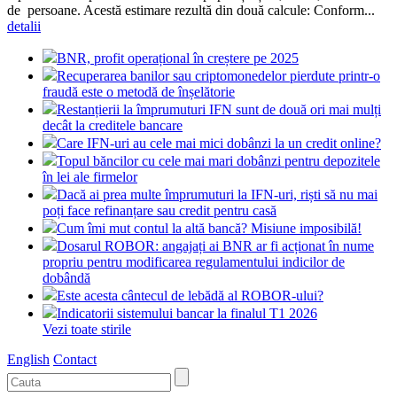
de persoane. Acestă estimare rezultă din două calcule: Conform...
detalii
BNR, profit operațional în creștere pe 2025
Recuperarea banilor sau criptomonedelor pierdute printr-o
fraudă este o metodă de înșelătorie
Restanțierii la împrumuturi IFN sunt de două ori mai mulți
decât la creditele bancare
Care IFN-uri au cele mai mici dobânzi la un credit online?
Topul băncilor cu cele mai mari dobânzi pentru depozitele
în lei ale firmelor
Dacă ai prea multe împrumuturi la IFN-uri, riști să nu mai
poți face refinanțare sau credit pentru casă
Cum îmi mut contul la altă bancă? Misiune imposibilă!
Dosarul ROBOR: angajați ai BNR ar fi acționat în nume
propriu pentru modificarea regulamentului indicilor de
dobândă
Este acesta cântecul de lebădă al ROBOR-ului?
Indicatorii sistemului bancar la finalul T1 2026
Vezi toate stirile
English
Contact