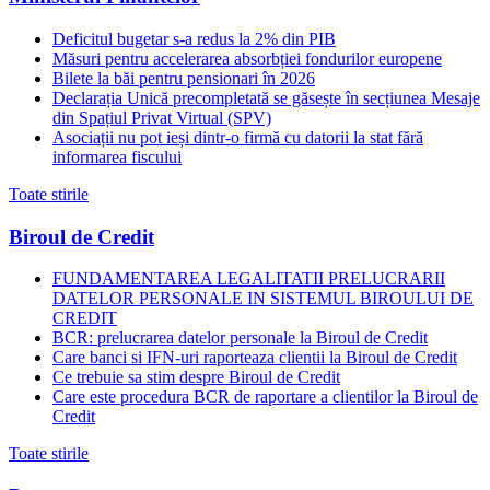
Deficitul bugetar s-a redus la 2% din PIB
Măsuri pentru accelerarea absorbției fondurilor europene
Bilete la băi pentru pensionari în 2026
Declarația Unică precompletată se găsește în secțiunea Mesaje
din Spațiul Privat Virtual (SPV)
Asociații nu pot ieși dintr-o firmă cu datorii la stat fără
informarea fiscului
Toate stirile
Biroul de Credit
FUNDAMENTAREA LEGALITATII PRELUCRARII
DATELOR PERSONALE IN SISTEMUL BIROULUI DE
CREDIT
BCR: prelucrarea datelor personale la Biroul de Credit
Care banci si IFN-uri raporteaza clientii la Biroul de Credit
Ce trebuie sa stim despre Biroul de Credit
Care este procedura BCR de raportare a clientilor la Biroul de
Credit
Toate stirile