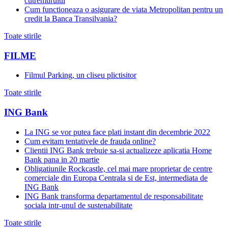
cutremurului
Cum functioneaza o asigurare de viata Metropolitan pentru un
credit la Banca Transilvania?
Toate stirile
FILME
Filmul Parking, un cliseu plictisitor
Toate stirile
ING Bank
La ING se vor putea face plati instant din decembrie 2022
Cum evitam tentativele de frauda online?
Clientii ING Bank trebuie sa-si actualizeze aplicatia Home
Bank pana in 20 martie
Obligatiunile Rockcastle, cel mai mare proprietar de centre
comerciale din Europa Centrala si de Est, intermediata de
ING Bank
ING Bank transforma departamentul de responsabilitate
sociala intr-unul de sustenabilitate
Toate stirile