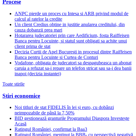
Procese
ANPC pierde un proces cu Intesa si ARB privind modul de
calcul al ratelor la credite
Un client Credius obtine in justitie anularea creditului, din
cauza dobanzii prea mari
Hotararea judecatoriei prin care Aedificium, fosta Raiffeisen
Banca pentru Locuinte, si statul sunt obligati sa achite unui
client prima de stat
Decizia Curtii de Apel Bucuresti in procesul dintre Raiffeisen
Banca pentru Locuinte si Curtea de Conturi
Vodafone, obligata de judecatori sa despagubeasca un abonat
caruia a refuzat sa-i repare un telefon stricat sau sa-i dea banii
inapoi (decizia instantei)
Toate stirile
Stiri economice
Noi titluri de stat FIDELIS în lei și euro, cu dobânzi
neimpozabile de pânã la 7,50%
BID gestionează granturile Programului Diaspora Investește
Acasă
Ratingul României, confirmat la Baa3
Ratingul României, menținut la BBB- cu perspectivă negativă