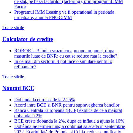
de stat, pe baza facturilor (factoring), prin programul IMM
Factor
Programul IMM Leasing va fi operational in perioada
urmatoare, anunta FNGCIMM
Toate stirile
Calculator de credite
ROBOR la 3 luni a scazut cu aproape un punct, dupa
masurile luate de BNR; cu cat se reduce rata la credite?
In ce mall din sectorul 4 pot face o simulare pentru o
refinantare?
Toate stirile
Noutati BCE
Dobanda la euro scade la 2,25%
Acord intre BCE si BNR pentru supravegherea bancilor
Banca Centrala Europeana (BCE) explica de ce a majorat
dobanda la 2%
BCE creste dobanda la 2%, dupa ce inflatia a ajuns la 10%
Dobânda pe termen lung a continuat să scadă in septembrie
2022. Ecartul față de Polonia și Cehia, redus semnificativ