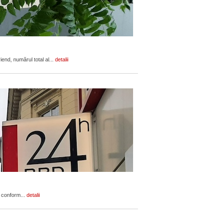
end, numărul total al...
detalii
, conform...
detalii