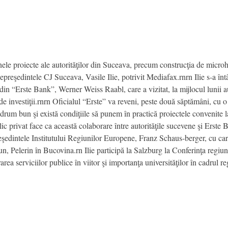
unele proiecte ale autorităţilor din Suceava, precum construcţia de micro
icepreşedintele CJ Suceava, Vasile Ilie, potrivit Mediafax.rnrn Ilie s-a în
ic din “Erste Bank”, Werner Weiss Raabl, care a vizitat, la mijlocul lunii 
de investiţii.rnrn Oficialul “Erste” va reveni, peste două săptămâni, cu o 
 drum bun şi există condiţiile să punem în practică proiectele convenite l
lic privat face ca această colaborare între autorităţile sucevene şi Erste 
reşedintele Institutului Regiunilor Europene, Franz Schaus-berger, cu care 
n, Pelerin în Bucovina.rn Ilie participă la Salzburg la Conferinţa regiun
ea serviciilor publice în viitor şi importanţa universităţilor în cadrul re