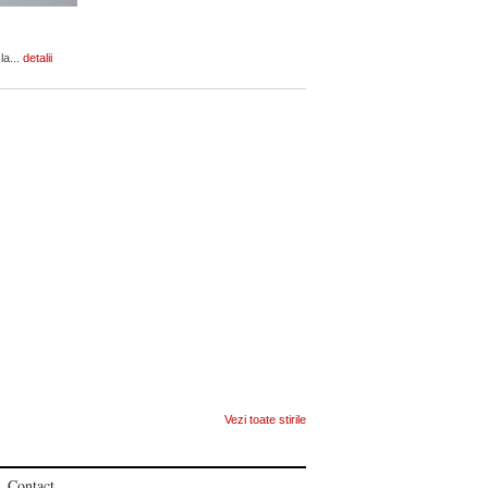
la...
detalii
Vezi toate stirile
Contact