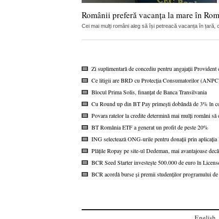
Românii preferă vacanța la mare în Ro
Cei mai mulți români aleg să își petreacă vacanța în țară, op
Zi suplimentară de concediu pentru angajații Provident c
Ce litigii are BRD cu Protecția Consumatorilor (ANPC
Blocul Prima Solis, finanțat de Banca Transilvania
Cu Round up din BT Pay primești dobândă de 3% în co
Povara ratelor la credite determină mai mulți români s
BT România ETF a generat un profit de peste 20%
ING selectează ONG-urile pentru donații prin aplicaț
Plățile Ropay pe site-ul Dedeman, mai avantajoase decâ
BCR Seed Starter investește 500.000 de euro în Licen
BCR acordă burse și premii studenților programului 
English