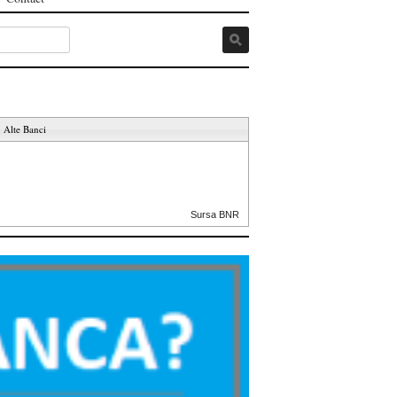
Alte Banci
Sursa BNR