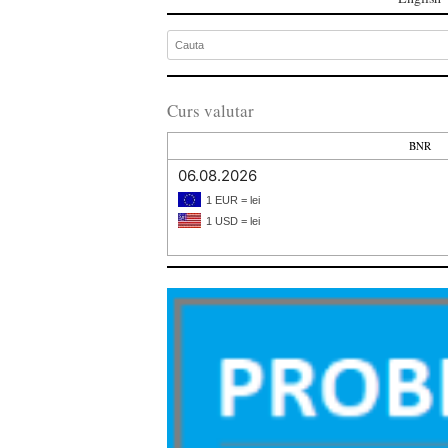
Curs valutar
BNR
06.08.2026
1 EUR = lei
1 USD = lei