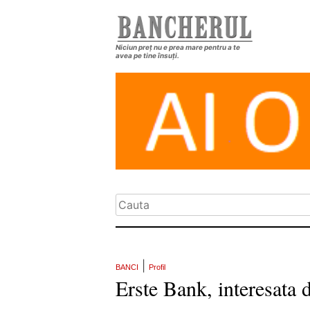
Niciun preț nu e prea mare pentru a te
avea pe tine însuți.
|
BANCI
Profil
Erste Bank, interesata d