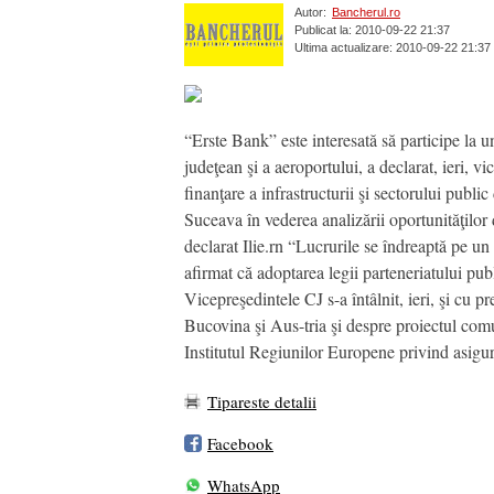
Autor:
Bancherul.ro
Publicat la: 2010-09-22 21:37
Ultima actualizare: 2010-09-22 21:37
“Erste Bank” este interesată să participe la 
judeţean şi a aeroportului, a declarat, ieri, v
finanţare a infrastructurii şi sectorului publ
Suceava în vederea analizării oportunităţilor 
declarat Ilie.rn “Lucrurile se îndreaptă pe un
afirmat că adoptarea legii parteneriatului pub
Vicepreşedintele CJ s-a întâlnit, ieri, şi cu p
Bucovina şi Aus-tria şi despre proiectul comu
Institutul Regiunilor Europene privind asigurar
Tipareste detalii
Facebook
WhatsApp