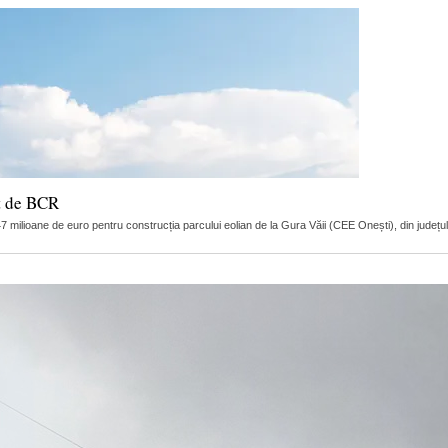
at de BCR
lioane de euro pentru construcția parcului eolian de la Gura Văii (CEE Onești), din județu