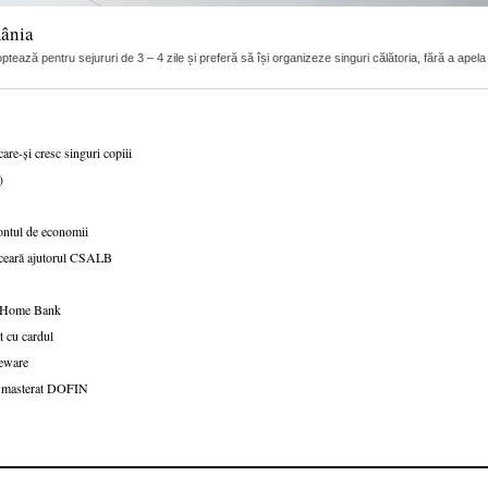
mânia
tează pentru sejururi de 3 – 4 zile și preferă să își organizeze singuri călătoria, fără a apela 
are-și cresc singuri copiii
)
ntul de economii
ă ceară ajutorul CSALB
ia Home Bank
t cu cardul
seware
de masterat DOFIN