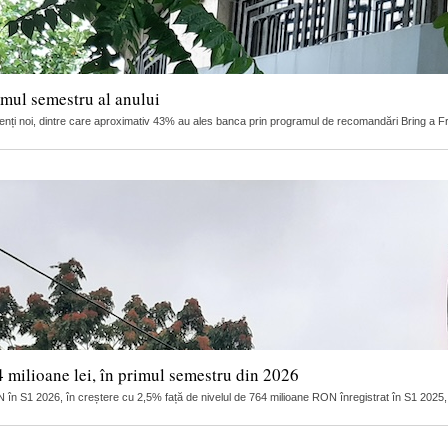
imul semestru al anului
ienți noi, dintre care aproximativ 43% au ales banca prin programul de recomandări Bring a Fri
4 milioane lei, în primul semestru din 2026
N în S1 2026, în creștere cu 2,5% față de nivelul de 764 milioane RON înregistrat în S1 2025