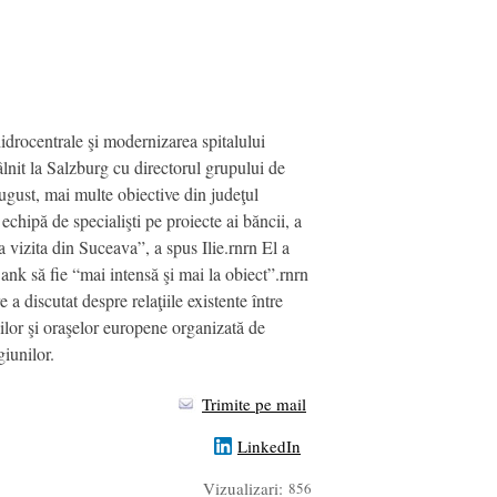
hidrocentrale şi modernizarea spitalului
tâlnit la Salzburg cu directorul grupului de
august, mai multe obiective din judeţul
echipă de specialişti pe proiecte ai băncii, a
a vizita din Suceava”, a spus Ilie.rnrn El a
Bank să fie “mai intensă şi mai la obiect”.rnrn
a discutat despre relaţiile existente între
ilor şi oraşelor europene organizată de
giunilor.
Trimite pe mail
LinkedIn
Vizualizari:
856