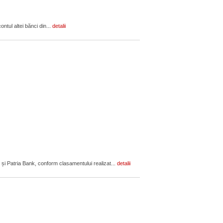
ontul altei bănci din...
detalii
 și Patria Bank, conform clasamentului realizat...
detalii