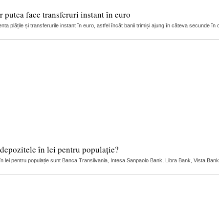
 putea face transferuri instant în euro
ta plățile și transferurile instant în euro, astfel încât banii trimiși ajung în câteva secunde în c
depozitele în lei pentru populație?
 în lei pentru populație sunt Banca Transilvania, Intesa Sanpaolo Bank, Libra Bank, Vista Bank