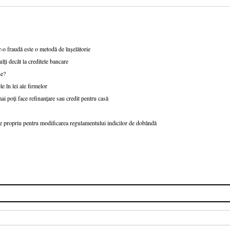
-o fraudă este o metodă de înșelătorie
ți decât la creditele bancare
ne?
e în lei ale firmelor
ai poți face refinanțare sau credit pentru casă
 propriu pentru modificarea regulamentului indicilor de dobândă