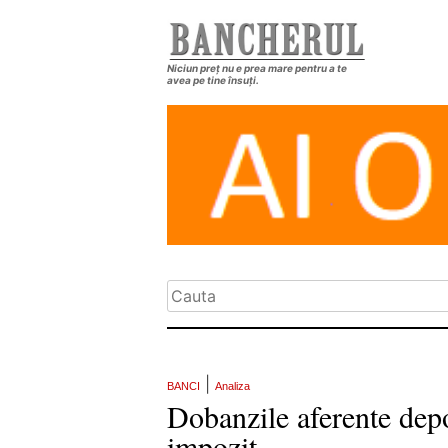
Niciun preț nu e prea mare pentru a te
avea pe tine însuți.
|
BANCI
Analiza
Dobanzile aferente depo
impozit