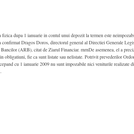
fizica dupa 1 ianuarie in contul unui depozit la termen este neimpozabila
 a confirmat Dragos Doros, directorul general al Directiei Generale Legi
 Bancilor (ARB), citat de Ziarul Financiar. rnrnDe asemenea, el a preciz
n obligatiuni, fie ca sunt listate sau nelistate. Potrivit prevederilor Or
epand cu 1 ianuarie 2009 nu sunt impozabile nici veniturile realizate din 
.