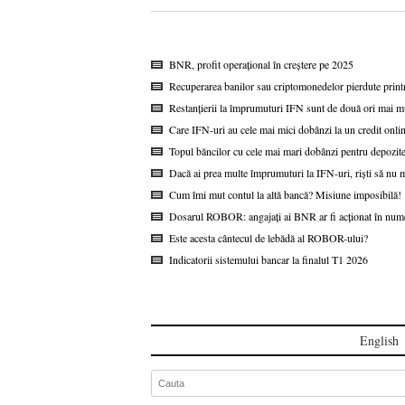
BNR, profit operațional în creștere pe 2025
Recuperarea banilor sau criptomonedelor pierdute printr
Restanțierii la împrumuturi IFN sunt de două ori mai mul
Care IFN-uri au cele mai mici dobânzi la un credit onli
Topul băncilor cu cele mai mari dobânzi pentru depozitel
Dacă ai prea multe împrumuturi la IFN-uri, riști să nu m
Cum îmi mut contul la altă bancă? Misiune imposibilă!
Dosarul ROBOR: angajați ai BNR ar fi acționat în nume
Este acesta cântecul de lebădă al ROBOR-ului?
Indicatorii sistemului bancar la finalul T1 2026
English