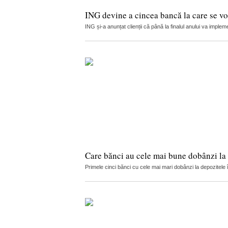
ING devine a cincea bancă la care se vor
ING și-a anunțat clienții că până la finalul anului va implemen
Care bănci au cele mai bune dobânzi la 
Primele cinci bănci cu cele mai mari dobânzi la depozitele