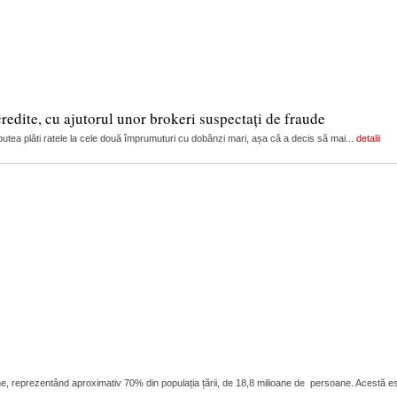
edite, cu ajutorul unor brokeri suspectați de fraude
i putea plăti ratele la cele două împrumuturi cu dobânzi mari, așa că a decis să mai...
detalii
ioane, reprezentând aproximativ 70% din populația țării, de 18,8 milioane de persoane. Acestă 