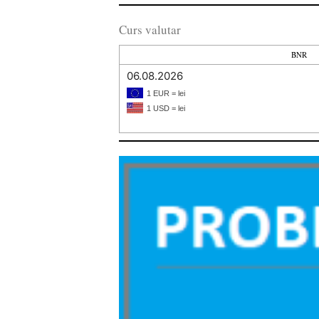
Curs valutar
BNR
06.08.2026
1 EUR = lei
1 USD = lei