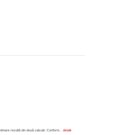
estimare rezultă din două calcule: Conform...
detalii