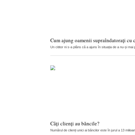
Cum ajung oamenii supraîndatorați cu cr
Un cititor ni s-a plâns că a ajuns în situația de a nu-și ma
Câți clienți au băncile?
Numărul de clienți unici ai băncilor este în jurul a 13 mil