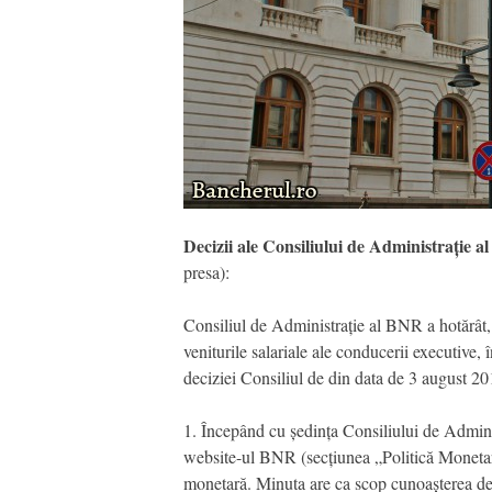
Decizii ale Consiliului de Administrație a
presa):
Consiliul de Administrație al BNR a hotărât, 
veniturile salariale ale conducerii executive, 
deciziei Consiliul de din data de 3 august 20
1. Începând cu ședința Consiliului de Admini
website-ul BNR (secțiunea „Politică Monetară”
monetară. Minuta are ca scop cunoașterea de c