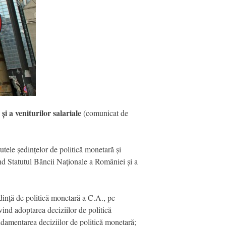
i a veniturilor salariale
(comunicat de
tele ședințelor de politică monetară și
ivind Statutul Băncii Naționale a României și a
dință de politică monetară a C.A., pe
vind adoptarea deciziilor de politică
ndamentarea deciziilor de politică monetară;