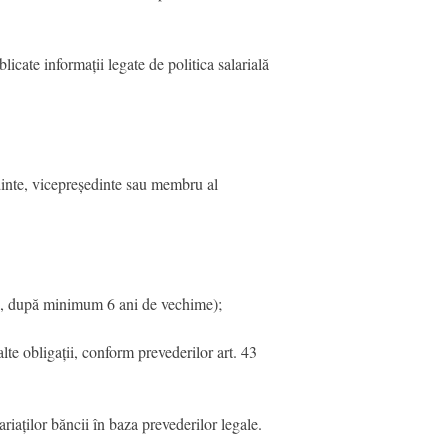
cate informații legate de politica salarială
edinte, vicepreședinte sau membru al
ii, după minimum 6 ani de vechime);
alte obligații, conform prevederilor art. 43
riaților băncii în baza prevederilor legale.