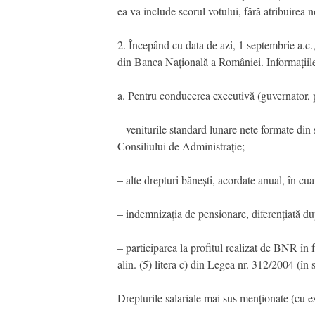
ea va include scorul votului, fără atribuirea 
2. Începând cu data de azi, 1 septembrie a.c.
din Banca Națională a României. Informațiile 
a. Pentru conducerea executivă (guvernator, 
– veniturile standard lunare nete formate din 
Consiliului de Administrație;
– alte drepturi bănești, acordate anual, în c
– indemnizația de pensionare, diferențiată 
– participarea la profitul realizat de BNR în f
alin. (5) litera c) din Legea nr. 312/2004 (î
Drepturile salariale mai sus menționate (cu ex