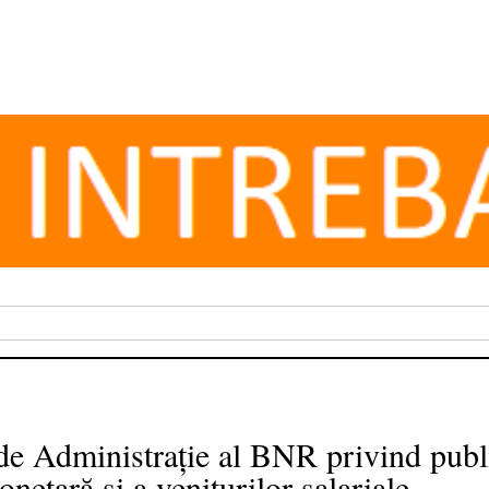
 de Administrație al BNR privind publ
onetară și a veniturilor salariale