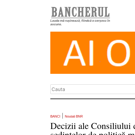
Lauda mă rușinează, fiindcă o cerșesc în
ascuns.
|
BANCI
Noutati BNR
Decizii ale Consiliului
ședințelor de politică m