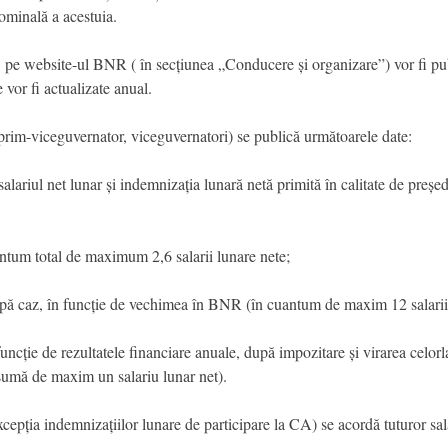
nominală a acestuia.
, pe website-ul BNR ( în secțiunea „Conducere și organizare”) vor fi publi
vor fi actualizate anual.
prim-viceguvernator, viceguvernatori) se publică următoarele date:
salariul net lunar și indemnizația lunară netă primită în calitate de preș
uantum total de maximum 2,6 salarii lunare nete;
după caz, în funcție de vechimea în BNR (în cuantum de maxim 12 salar
uncție de rezultatele financiare anuale, după impozitare și virarea celorl
n sumă de maxim un salariu lunar net).
cepția indemnizațiilor lunare de participare la CA) se acordă tuturor sala