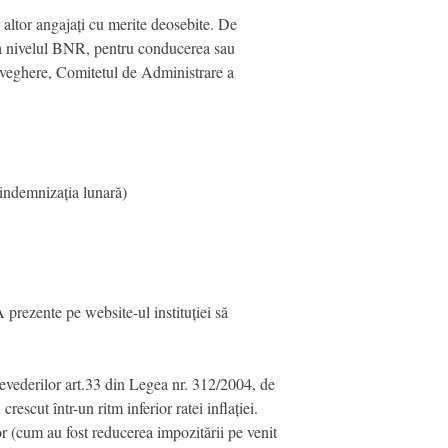
altor angajați cu merite deosebite. De
 la nivelul BNR, pentru conducerea sau
raveghere, Comitetul de Administrare a
 indemnizația lunară)
prezente pe website-ul instituției să
prevederilor art.33 din Legea nr. 312/2004, de
escut într-un ritm inferior ratei inflației.
or (cum au fost reducerea impozitării pe venit