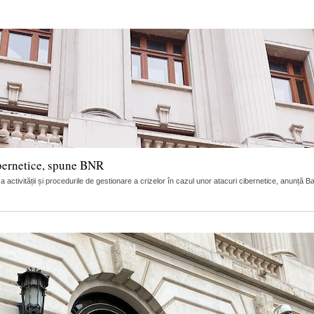
ibernetice, spune BNR
e a activității și procedurile de gestionare a crizelor în cazul unor atacuri cibernetice, anunț