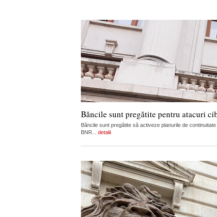
Băncile sunt pregătite pentru atacuri c
Băncile sunt pregătite să activeze planurile de continuitat
BNR...
detalii