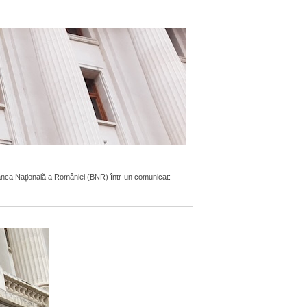
ă Banca Națională a României (BNR) într-un comunicat: