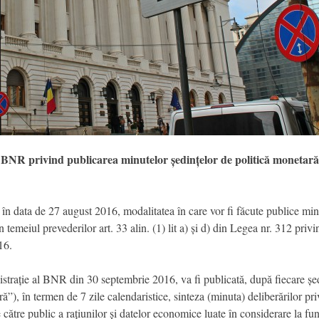
l BNR privind publicarea minutelor ședințelor de politică monetară ș
în data de 27 august 2016, modalitatea în care vor fi făcute publice minu
în temeiul prevederilor art. 33 alin. (1) lit a) și d) din Legea nr. 312 pr
16.
strație al BNR din 30 septembrie 2016, va fi publicată, după fiecare șe
), în termen de 7 zile calendaristice, sinteza (minuta) deliberărilor pri
ătre public a rațiunilor și datelor economice luate în considerare la fu