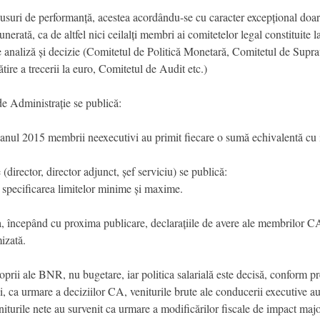
uri de performanță, acestea acordându-se cu caracter excepțional doar 
rată, ca de altfel nici ceilalți membri ai comitetelor legal constituite
de analiză și decizie (Comitetul de Politică Monetară, Comitetul de Sup
ire a trecerii la euro, Comitetul de Audit etc.)
de Administrație se publică:
în anul 2015 membrii neexecutivi au primit fiecare o sumă echivalentă cu
 (director, director adjunct, șef serviciu) se publică:
cu specificarea limitelor minime și maxime.
, începând cu proxima publicare, declarațiile de avere ale membrilor CA 
izată.
proprii ale BNR, nu bugetare, iar politica salarială este decisă, conform 
, ca urmare a deciziilor CA, veniturile brute ale conducerii executive au cr
eniturile nete au survenit ca urmare a modificărilor fiscale de impact maj