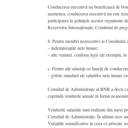
Conducerea executivă nu beneficiază de bonus
asemenea, conducerea executivă nu este remune
participarea la ședințele acestor organisme 
Rezervelor Internaționale, Comitetul de pregăt
b. Pentru membri neexecutivi ai Consiliului 
– indemnizațiile nete lunare;
– alte venituri, conform legii (de exemplu, 
c. Pentru alți salariați cu funcții de conducere
– grilele standard ale salariilor nete lunare 
Consiliul de Administrație al BNR a decis ca
cuprindă veniturile anuale în formă neanonim
Veniturile salariale sunt realizate din surse 
Consiliul de Administrație. În ultimii zece ani
Variațiile semnificative în ceea ce privește v