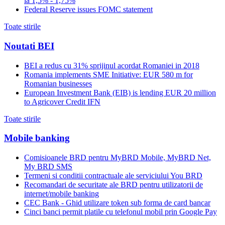
la 1,5% - 1,75%
Federal Reserve issues FOMC statement
Toate stirile
Noutati BEI
BEI a redus cu 31% sprijinul acordat Romaniei in 2018
Romania implements SME Initiative: EUR 580 m for
Romanian businesses
European Investment Bank (EIB) is lending EUR 20 million
to Agricover Credit IFN
Toate stirile
Mobile banking
Comisioanele BRD pentru MyBRD Mobile, MyBRD Net,
My BRD SMS
Termeni si conditii contractuale ale serviciului You BRD
Recomandari de securitate ale BRD pentru utilizatorii de
internet/mobile banking
CEC Bank - Ghid utilizare token sub forma de card bancar
Cinci banci permit platile cu telefonul mobil prin Google Pay