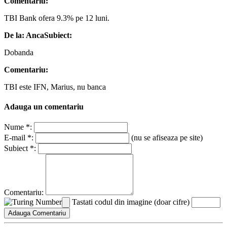
Comentariu:
TBI Bank ofera 9.3% pe 12 luni.
De la: Anca
Subiect:
Dobanda
Comentariu:
TBI este IFN, Marius, nu banca
Adauga un comentariu
Nume *:
E-mail *:
(nu se afiseaza pe site)
Subiect *:
Comentariu:
Tastati codul din imagine (doar cifre)