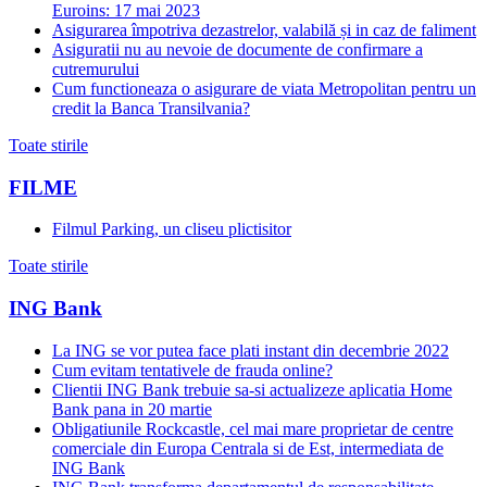
Euroins: 17 mai 2023
Asigurarea împotriva dezastrelor, valabilă și in caz de faliment
Asiguratii nu au nevoie de documente de confirmare a
cutremurului
Cum functioneaza o asigurare de viata Metropolitan pentru un
credit la Banca Transilvania?
Toate stirile
FILME
Filmul Parking, un cliseu plictisitor
Toate stirile
ING Bank
La ING se vor putea face plati instant din decembrie 2022
Cum evitam tentativele de frauda online?
Clientii ING Bank trebuie sa-si actualizeze aplicatia Home
Bank pana in 20 martie
Obligatiunile Rockcastle, cel mai mare proprietar de centre
comerciale din Europa Centrala si de Est, intermediata de
ING Bank