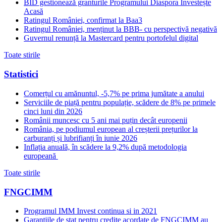
BID gestionează granturile Programului Diaspora Investește
Acasă
Ratingul României, confirmat la Baa3
Ratingul României, menținut la BBB- cu perspectivă negativă
Guvernul renunță la Mastercard pentru portofelul digital
Toate stirile
Statistici
Comerțul cu amănuntul, -5,7% pe prima jumătate a anului
Serviciile de piață pentru populație, scădere de 8% pe primele
cinci luni din 2026
Românii muncesc cu 5 ani mai puțin decât europenii
România, pe podiumul european al creșterii prețurilor la
carburanți și lubrifianți în iunie 2026
Inflația anuală, în scădere la 9,2% după metodologia
europeană
Toate stirile
FNGCIMM
Programul IMM Invest continua si in 2021
Garantiile de stat pentru credite acordate de FNGCIMM au