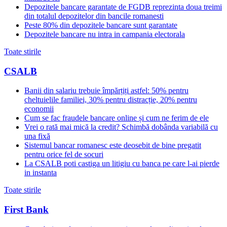
Depozitele bancare garantate de FGDB reprezinta doua treimi
din totalul depozitelor din bancile romanesti
Peste 80% din depozitele bancare sunt garantate
Depozitele bancare nu intra in campania electorala
Toate stirile
CSALB
Banii din salariu trebuie împărțiți astfel: 50% pentru
cheltuielile familiei, 30% pentru distracție, 20% pentru
economii
Cum se fac fraudele bancare online și cum ne ferim de ele
Vrei o rată mai mică la credit? Schimbă dobânda variabilă cu
una fixă
Sistemul bancar romanesc este deosebit de bine pregatit
pentru orice fel de socuri
La CSALB poti castiga un litigiu cu banca pe care l-ai pierde
in instanta
Toate stirile
First Bank