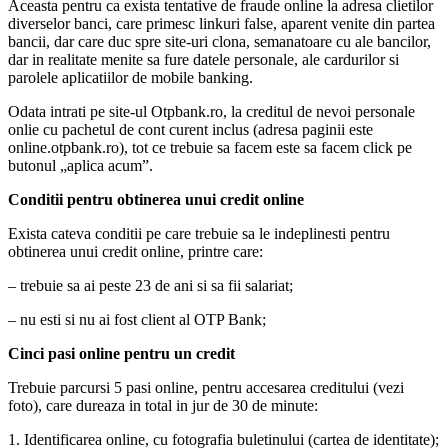
Aceasta pentru ca exista tentative de fraude online la adresa clietilor
diverselor banci, care primesc linkuri false, aparent venite din partea
bancii, dar care duc spre site-uri clona, semanatoare cu ale bancilor,
dar in realitate menite sa fure datele personale, ale cardurilor si
parolele aplicatiilor de mobile banking.
Odata intrati pe site-ul Otpbank.ro, la creditul de nevoi personale
onlie cu pachetul de cont curent inclus (adresa paginii este
online.otpbank.ro), tot ce trebuie sa facem este sa facem click pe
butonul „aplica acum”.
Conditii pentru obtinerea unui credit online
Exista cateva conditii pe care trebuie sa le indeplinesti pentru
obtinerea unui credit online, printre care:
– trebuie sa ai peste 23 de ani si sa fii salariat;
– nu esti si nu ai fost client al OTP Bank;
Cinci pasi online pentru un credit
Trebuie parcursi 5 pasi online, pentru accesarea creditului (vezi
foto), care dureaza in total in jur de 30 de minute:
1. Identificarea online, cu fotografia buletinului (cartea de identitate);