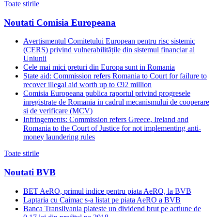
Toate stirile
Noutati Comisia Europeana
Avertismentul Comitetului European pentru risc sistemic
(CERS) privind vulnerabilitățile din sistemul financiar al
Uniunii
Cele mai mici preturi din Europa sunt in Romania
State aid: Commission refers Romania to Court for failure to
recover illegal aid worth up to €92 million
Comisia Europeana publica raportul privind progresele
inregistrate de Romania in cadrul mecanismului de cooperare
si de verificare (MCV)
Infringements: Commission refers Greece, Ireland and
Romania to the Court of Justice for not implementing anti-
money laundering rules
Toate stirile
Noutati BVB
BET AeRO, primul indice pentru piata AeRO, la BVB
Laptaria cu Caimac s-a listat pe piata AeRO a BVB
Banca Transilvania plateste un dividend brut pe actiune de