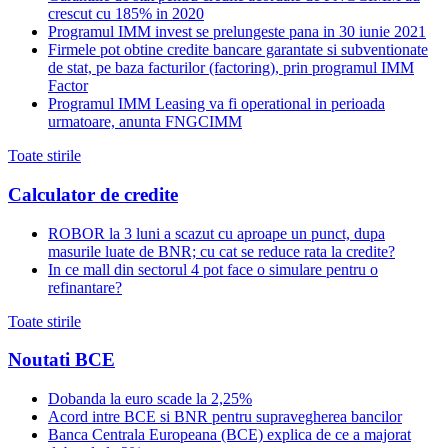
crescut cu 185% in 2020
Programul IMM invest se prelungeste pana in 30 iunie 2021
Firmele pot obtine credite bancare garantate si subventionate
de stat, pe baza facturilor (factoring), prin programul IMM
Factor
Programul IMM Leasing va fi operational in perioada
urmatoare, anunta FNGCIMM
Toate stirile
Calculator de credite
ROBOR la 3 luni a scazut cu aproape un punct, dupa
masurile luate de BNR; cu cat se reduce rata la credite?
In ce mall din sectorul 4 pot face o simulare pentru o
refinantare?
Toate stirile
Noutati BCE
Dobanda la euro scade la 2,25%
Acord intre BCE si BNR pentru supravegherea bancilor
Banca Centrala Europeana (BCE) explica de ce a majorat