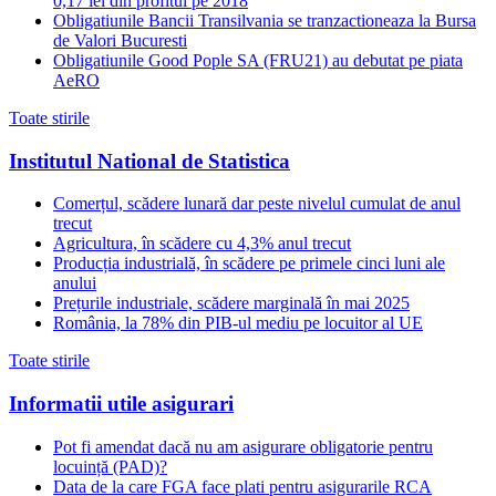
0,17 lei din profitul pe 2018
Obligatiunile Bancii Transilvania se tranzactioneaza la Bursa
de Valori Bucuresti
Obligatiunile Good Pople SA (FRU21) au debutat pe piata
AeRO
Toate stirile
Institutul National de Statistica
Comerțul, scădere lunară dar peste nivelul cumulat de anul
trecut
Agricultura, în scădere cu 4,3% anul trecut
Producția industrială, în scădere pe primele cinci luni ale
anului
Prețurile industriale, scădere marginală în mai 2025
România, la 78% din PIB-ul mediu pe locuitor al UE
Toate stirile
Informatii utile asigurari
Pot fi amendat dacă nu am asigurare obligatorie pentru
locuință (PAD)?
Data de la care FGA face plati pentru asigurarile RCA