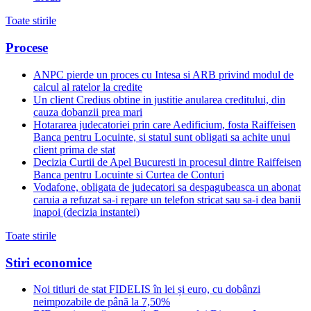
Toate stirile
Procese
ANPC pierde un proces cu Intesa si ARB privind modul de
calcul al ratelor la credite
Un client Credius obtine in justitie anularea creditului, din
cauza dobanzii prea mari
Hotararea judecatoriei prin care Aedificium, fosta Raiffeisen
Banca pentru Locuinte, si statul sunt obligati sa achite unui
client prima de stat
Decizia Curtii de Apel Bucuresti in procesul dintre Raiffeisen
Banca pentru Locuinte si Curtea de Conturi
Vodafone, obligata de judecatori sa despagubeasca un abonat
caruia a refuzat sa-i repare un telefon stricat sau sa-i dea banii
inapoi (decizia instantei)
Toate stirile
Stiri economice
Noi titluri de stat FIDELIS în lei și euro, cu dobânzi
neimpozabile de pânã la 7,50%