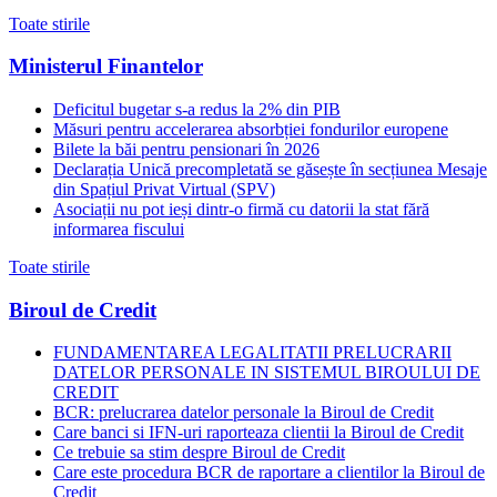
Toate stirile
Ministerul Finantelor
Deficitul bugetar s-a redus la 2% din PIB
Măsuri pentru accelerarea absorbției fondurilor europene
Bilete la băi pentru pensionari în 2026
Declarația Unică precompletată se găsește în secțiunea Mesaje
din Spațiul Privat Virtual (SPV)
Asociații nu pot ieși dintr-o firmă cu datorii la stat fără
informarea fiscului
Toate stirile
Biroul de Credit
FUNDAMENTAREA LEGALITATII PRELUCRARII
DATELOR PERSONALE IN SISTEMUL BIROULUI DE
CREDIT
BCR: prelucrarea datelor personale la Biroul de Credit
Care banci si IFN-uri raporteaza clientii la Biroul de Credit
Ce trebuie sa stim despre Biroul de Credit
Care este procedura BCR de raportare a clientilor la Biroul de
Credit