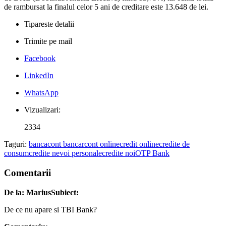
de rambursat la finalul celor 5 ani de creditare este 13.648 de lei.
Tipareste detalii
Trimite pe mail
Facebook
LinkedIn
WhatsApp
Vizualizari:
2334
Taguri:
banca
cont bancar
cont online
credit online
credite de
consum
credite nevoi personale
credite noi
OTP Bank
Comentarii
De la: Marius
Subiect:
De ce nu apare si TBI Bank?