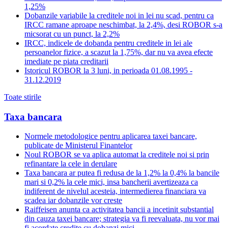
1,25%
Dobanzile variabile la creditele noi in lei nu scad, pentru ca
IRCC ramane aproape neschimbat, la 2,4%, desi ROBOR s-a
micsorat cu un punct, la 2,2%
IRCC, indicele de dobanda pentru creditele in lei ale
persoanelor fizice, a scazut la 1,75%, dar nu va avea efecte
imediate pe piata creditarii
Istoricul ROBOR la 3 luni, in perioada 01.08.1995 -
31.12.2019
Toate stirile
Taxa bancara
Normele metodologice pentru aplicarea taxei bancare,
publicate de Ministerul Finantelor
Noul ROBOR se va aplica automat la creditele noi si prin
refinantare la cele in derulare
Taxa bancara ar putea fi redusa de la 1,2% la 0,4% la bancile
mari si 0,2% la cele mici, insa bancherii avertizeaza ca
indiferent de nivelul acesteia, intermedierea financiara va
scadea iar dobanzile vor creste
Raiffeisen anunta ca activitatea bancii a incetinit substantial
din cauza taxei bancare; strategia va fi reevaluata, nu vor mai
fi acordate credite cu dobanzi mici