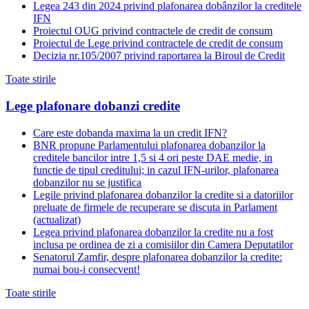
Legea 243 din 2024 privind plafonarea dobânzilor la creditele
IFN
Proiectul OUG privind contractele de credit de consum
Proiectul de Lege privind contractele de credit de consum
Decizia nr.105/2007 privind raportarea la Biroul de Credit
Toate stirile
Lege plafonare dobanzi credite
Care este dobanda maxima la un credit IFN?
BNR propune Parlamentului plafonarea dobanzilor la
creditele bancilor intre 1,5 si 4 ori peste DAE medie, in
functie de tipul creditului; in cazul IFN-urilor, plafonarea
dobanzilor nu se justifica
Legile privind plafonarea dobanzilor la credite si a datoriilor
preluate de firmele de recuperare se discuta in Parlament
(actualizat)
Legea privind plafonarea dobanzilor la credite nu a fost
inclusa pe ordinea de zi a comisiilor din Camera Deputatilor
Senatorul Zamfir, despre plafonarea dobanzilor la credite:
numai bou-i consecvent!
Toate stirile