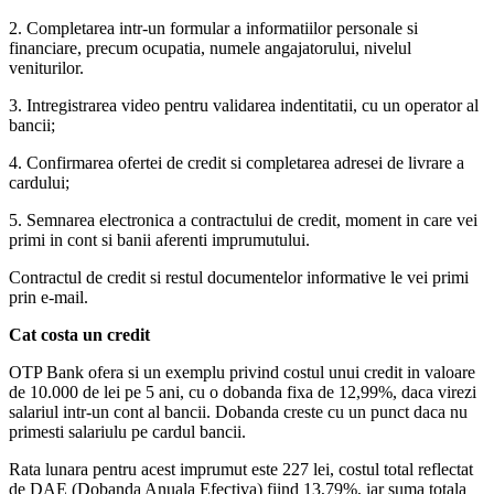
2. Completarea intr-un formular a informatiilor personale si
financiare, precum ocupatia, numele angajatorului, nivelul
veniturilor.
3. Intregistrarea video pentru validarea indentitatii, cu un operator al
bancii;
4. Confirmarea ofertei de credit si completarea adresei de livrare a
cardului;
5. Semnarea electronica a contractului de credit, moment in care vei
primi in cont si banii aferenti imprumutului.
Contractul de credit si restul documentelor informative le vei primi
prin e-mail.
Cat costa un credit
OTP Bank ofera si un exemplu privind costul unui credit in valoare
de 10.000 de lei pe 5 ani, cu o dobanda fixa de 12,99%, daca virezi
salariul intr-un cont al bancii. Dobanda creste cu un punct daca nu
primesti salariulu pe cardul bancii.
Rata lunara pentru acest imprumut este 227 lei, costul total reflectat
de DAE (Dobanda Anuala Efectiva) fiind 13,79%, iar suma totala