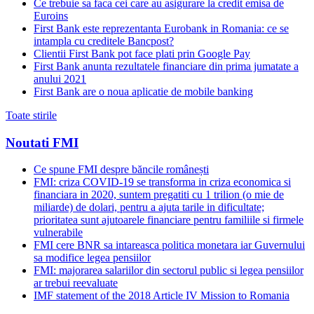
Ce trebuie sa faca cei care au asigurare la credit emisa de
Euroins
First Bank este reprezentanta Eurobank in Romania: ce se
intampla cu creditele Bancpost?
Clientii First Bank pot face plati prin Google Pay
First Bank anunta rezultatele financiare din prima jumatate a
anului 2021
First Bank are o noua aplicatie de mobile banking
Toate stirile
Noutati FMI
Ce spune FMI despre băncile românești
FMI: criza COVID-19 se transforma in criza economica si
financiara in 2020, suntem pregatiti cu 1 trilion (o mie de
miliarde) de dolari, pentru a ajuta tarile in dificultate;
prioritatea sunt ajutoarele financiare pentru familiile si firmele
vulnerabile
FMI cere BNR sa intareasca politica monetara iar Guvernului
sa modifice legea pensiilor
FMI: majorarea salariilor din sectorul public si legea pensiilor
ar trebui reevaluate
IMF statement of the 2018 Article IV Mission to Romania