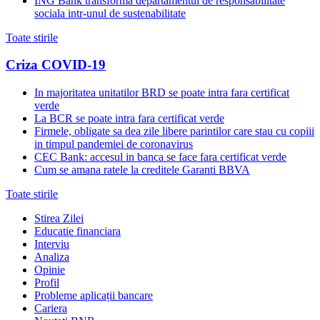
ING Bank transforma departamentul de responsabilitate
sociala intr-unul de sustenabilitate
Toate stirile
Criza COVID-19
In majoritatea unitatilor BRD se poate intra fara certificat
verde
La BCR se poate intra fara certificat verde
Firmele, obligate sa dea zile libere parintilor care stau cu copiii
in timpul pandemiei de coronavirus
CEC Bank: accesul in banca se face fara certificat verde
Cum se amana ratele la creditele Garanti BBVA
Toate stirile
Stirea Zilei
Educatie financiara
Interviu
Analiza
Opinie
Profil
Probleme aplicații bancare
Cariera