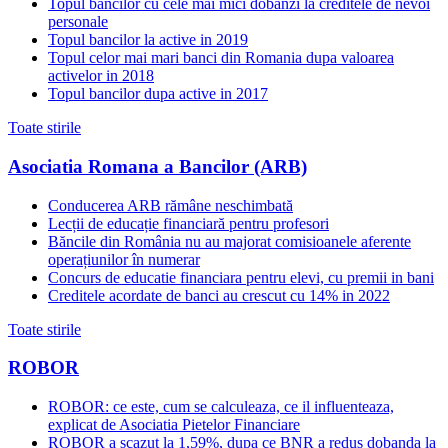
Topul bancilor cu cele mai mici dobanzi la creditele de nevoi
personale
Topul bancilor la active in 2019
Topul celor mai mari banci din Romania dupa valoarea
activelor in 2018
Topul bancilor dupa active in 2017
Toate stirile
Asociatia Romana a Bancilor (ARB)
Conducerea ARB rămâne neschimbată
Lecții de educație financiară pentru profesori
Băncile din România nu au majorat comisioanele aferente
operațiunilor în numerar
Concurs de educatie financiara pentru elevi, cu premii in bani
Creditele acordate de banci au crescut cu 14% in 2022
Toate stirile
ROBOR
ROBOR: ce este, cum se calculeaza, ce il influenteaza,
explicat de Asociatia Pietelor Financiare
ROBOR a scazut la 1,59%, dupa ce BNR a redus dobanda la