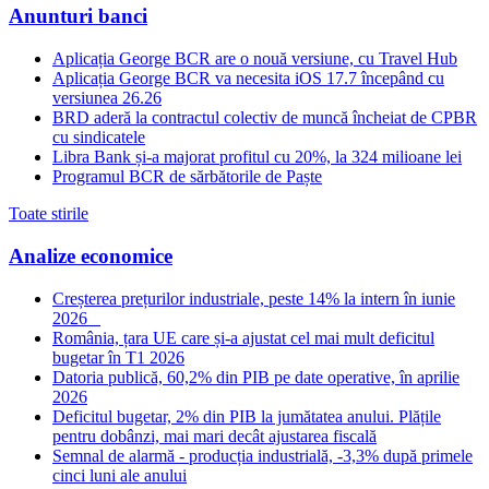
Anunturi banci
Aplicația George BCR are o nouă versiune, cu Travel Hub
Aplicația George BCR va necesita iOS 17.7 începând cu
versiunea 26.26
BRD aderă la contractul colectiv de muncă încheiat de CPBR
cu sindicatele
Libra Bank și-a majorat profitul cu 20%, la 324 milioane lei
Programul BCR de sărbătorile de Paște
Toate stirile
Analize economice
Creșterea prețurilor industriale, peste 14% la intern în iunie
2026
România, țara UE care și-a ajustat cel mai mult deficitul
bugetar în T1 2026
Datoria publică, 60,2% din PIB pe date operative, în aprilie
2026
Deficitul bugetar, 2% din PIB la jumătatea anului. Plățile
pentru dobânzi, mai mari decât ajustarea fiscală
Semnal de alarmă - producția industrială, -3,3% după primele
cinci luni ale anului