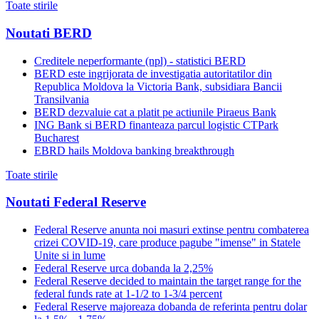
Toate stirile
Noutati BERD
Creditele neperformante (npl) - statistici BERD
BERD este ingrijorata de investigatia autoritatilor din
Republica Moldova la Victoria Bank, subsidiara Bancii
Transilvania
BERD dezvaluie cat a platit pe actiunile Piraeus Bank
ING Bank si BERD finanteaza parcul logistic CTPark
Bucharest
EBRD hails Moldova banking breakthrough
Toate stirile
Noutati Federal Reserve
Federal Reserve anunta noi masuri extinse pentru combaterea
crizei COVID-19, care produce pagube "imense" in Statele
Unite si in lume
Federal Reserve urca dobanda la 2,25%
Federal Reserve decided to maintain the target range for the
federal funds rate at 1-1/2 to 1-3/4 percent
Federal Reserve majoreaza dobanda de referinta pentru dolar