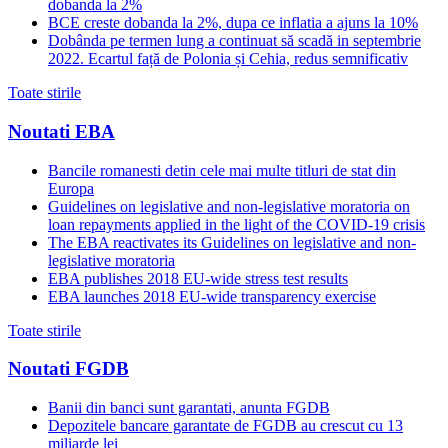
dobanda la 2%
BCE creste dobanda la 2%, dupa ce inflatia a ajuns la 10%
Dobânda pe termen lung a continuat să scadă in septembrie
2022. Ecartul față de Polonia și Cehia, redus semnificativ
Toate stirile
Noutati EBA
Bancile romanesti detin cele mai multe titluri de stat din
Europa
Guidelines on legislative and non-legislative moratoria on
loan repayments applied in the light of the COVID-19 crisis
The EBA reactivates its Guidelines on legislative and non-
legislative moratoria
EBA publishes 2018 EU-wide stress test results
EBA launches 2018 EU-wide transparency exercise
Toate stirile
Noutati FGDB
Banii din banci sunt garantati, anunta FGDB
Depozitele bancare garantate de FGDB au crescut cu 13
miliarde lei