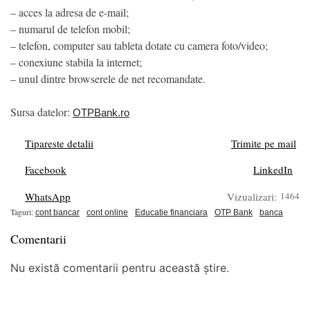
– acces la adresa de e-mail;
– numarul de telefon mobil;
– telefon, computer sau tableta dotate cu camera foto/video;
– conexiune stabila la internet;
– unul dintre browserele de net recomandate.
Sursa datelor:
OTPBank.ro
Tipareste detalii
Trimite pe mail
Facebook
LinkedIn
WhatsApp
Vizualizari:
1464
Taguri:
cont bancar
cont online
Educatie financiara
OTP Bank
banca
Comentarii
Nu există comentarii pentru această știre.