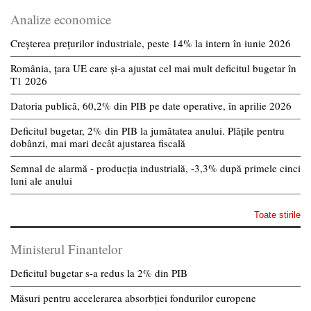
Analize economice
Creșterea prețurilor industriale, peste 14% la intern în iunie 2026
România, țara UE care și-a ajustat cel mai mult deficitul bugetar în
T1 2026
Datoria publică, 60,2% din PIB pe date operative, în aprilie 2026
Deficitul bugetar, 2% din PIB la jumătatea anului. Plățile pentru
dobânzi, mai mari decât ajustarea fiscală
Semnal de alarmă - producția industrială, -3,3% după primele cinci
luni ale anului
Toate stirile
Ministerul Finantelor
Deficitul bugetar s-a redus la 2% din PIB
Măsuri pentru accelerarea absorbției fondurilor europene