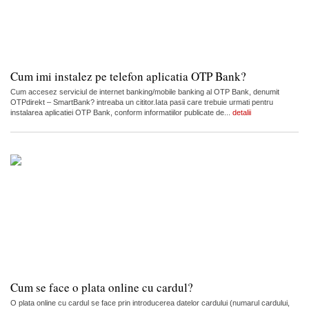
Cum imi instalez pe telefon aplicatia OTP Bank?
Cum accesez serviciul de internet banking/mobile banking al OTP Bank, denumit
OTPdirekt – SmartBank? intreaba un cititor.Iata pasii care trebuie urmati pentru
instalarea aplicatiei OTP Bank, conform informatiilor publicate de...
detalii
Cum se face o plata online cu cardul?
O plata online cu cardul se face prin introducerea datelor cardului (numarul cardului,