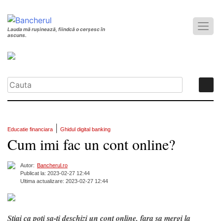
Lauda mă rușinează, fiindcă o cerșesc în
ascuns.
|
Educatie financiara
Ghidul digital banking
Cum imi fac un cont online?
Autor:
Bancherul.ro
Publicat la: 2023-02-27 12:44
Ultima actualizare: 2023-02-27 12:44
Stiai ca poti sa-ti deschizi un cont online, fara sa mergi la