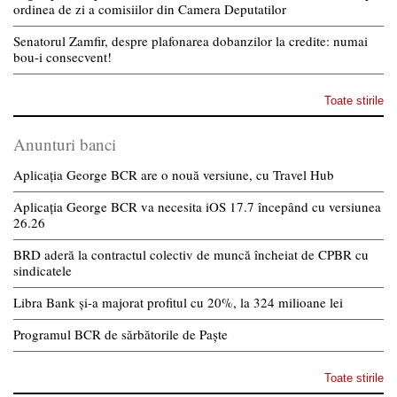
ordinea de zi a comisiilor din Camera Deputatilor
Senatorul Zamfir, despre plafonarea dobanzilor la credite: numai
bou-i consecvent!
Toate stirile
Anunturi banci
Aplicația George BCR are o nouă versiune, cu Travel Hub
Aplicația George BCR va necesita iOS 17.7 începând cu versiunea
26.26
BRD aderă la contractul colectiv de muncă încheiat de CPBR cu
sindicatele
Libra Bank și-a majorat profitul cu 20%, la 324 milioane lei
Programul BCR de sărbătorile de Paște
Toate stirile