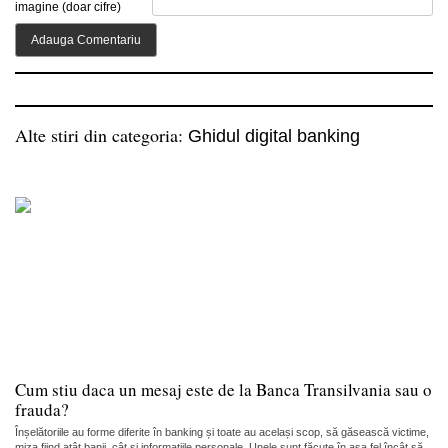
imagine (doar cifre)
Alte stiri din categoria:
Ghidul digital banking
Cum stiu daca un mesaj este de la Banca Transilvania sau o
frauda?
Înșelătoriile au forme diferite în banking și toate au același scop, să găsească victime,
miza fiind atât banii, cât și informațiile personale. Unele sunt făcute în așa fel încât să...