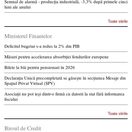
Semnal de alarmă - producția industrială, -3,3% după primele cinci
luni ale anului
Toate stirile
Ministerul Finantelor
Deficitul bugetar s-a redus la 2% din PIB
Măsuri pentru accelerarea absorbției fondurilor europene
Bilete la băi pentru pensionari în 2026
Declarația Unică precompletată se găsește în secțiunea Mesaje din
Spațiul Privat Virtual (SPV)
Asociații nu pot ieși dintr-o firmă cu datorii la stat fără informarea
fiscului
Toate stirile
Biroul de Credit