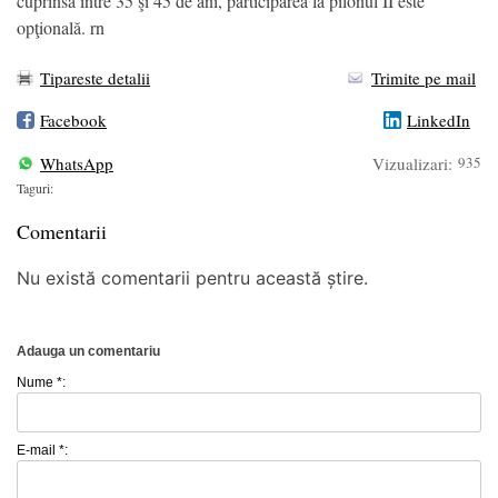
cuprinsă între 35 şi 45 de ani, participarea la pilonul II este
opţională. rn
Tipareste detalii
Trimite pe mail
Facebook
LinkedIn
WhatsApp
Vizualizari:
935
Taguri:
Comentarii
Nu există comentarii pentru această știre.
Adauga un comentariu
Nume *:
E-mail *: