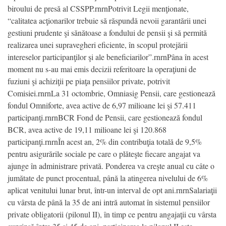
biroului de presă al CSSPP.rnrnPotrivit Legii menţionate,
“calitatea acţionarilor trebuie să răspundă nevoii garantării unei
gestiuni prudente şi sănătoase a fondului de pensii şi să permită
realizarea unei supravegheri eficiente, în scopul protejării
intereselor participanţilor şi ale beneficiarilor”.rnrnPâna în acest
moment nu s-au mai emis decizii referitoare la operaţiuni de
fuziuni şi achiziţii pe piaţa pensiilor private, potrivit
Comisiei.rnrnLa 31 octombrie, Omniasig Pensii, care gestionează
fondul Omniforte, avea active de 6,97 milioane lei şi 57.411
participanţi.rnrnBCR Fond de Pensii, care gestionează fondul
BCR, avea active de 19,11 milioane lei şi 120.868
participanţi.rnrnÎn acest an, 2% din contribuţia totală de 9,5%
pentru asigurările sociale pe care o plăteşte fiecare angajat va
ajunge în administrare privată. Ponderea va creşte anual cu câte o
jumătate de punct procentual, până la atingerea nivelului de 6%
aplicat venitului lunar brut, într-un interval de opt ani.rnrnSalariaţii
cu vârsta de până la 35 de ani intră automat în sistemul pensiilor
private obligatorii (pilonul II), în timp ce pentru angajaţii cu vârsta