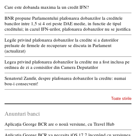
Care este dobanda maxima la un credit IFN?
BNR propune Parlamentului plafonarea dobanzilor la creditele
bancilor intre 1,5 si 4 ori peste DAE medie, in functie de tipul
creditului; in cazul IFN-urilor, plafonarea dobanzilor nu se justifica
Legile privind plafonarea dobanzilor la credite si a datoriilor
preluate de firmele de recuperare se discuta in Parlament
(actualizat)
Legea privind plafonarea dobanzilor la credite nu a fost inclusa pe
ordinea de zi a comisiilor din Camera Deputatilor
Senatorul Zamfir, despre plafonarea dobanzilor la credite: numai
bou-i consecvent!
Toate stirile
Anunturi banci
Aplicația George BCR are o nouă versiune, cu Travel Hub
Aplicația George BCR va necesita iOS 17.7 începând cu versiunea