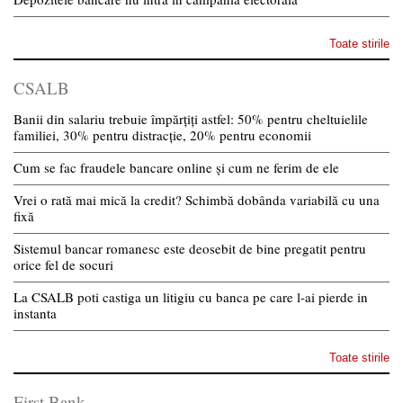
Toate stirile
CSALB
Banii din salariu trebuie împărțiți astfel: 50% pentru cheltuielile
familiei, 30% pentru distracție, 20% pentru economii
Cum se fac fraudele bancare online și cum ne ferim de ele
Vrei o rată mai mică la credit? Schimbă dobânda variabilă cu una
fixă
Sistemul bancar romanesc este deosebit de bine pregatit pentru
orice fel de socuri
La CSALB poti castiga un litigiu cu banca pe care l-ai pierde in
instanta
Toate stirile
First Bank