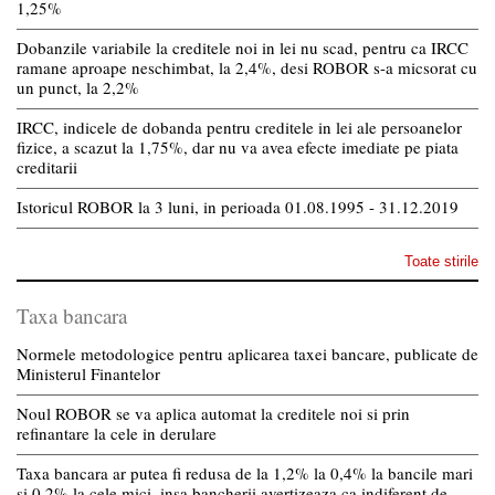
1,25%
Dobanzile variabile la creditele noi in lei nu scad, pentru ca IRCC
ramane aproape neschimbat, la 2,4%, desi ROBOR s-a micsorat cu
un punct, la 2,2%
IRCC, indicele de dobanda pentru creditele in lei ale persoanelor
fizice, a scazut la 1,75%, dar nu va avea efecte imediate pe piata
creditarii
Istoricul ROBOR la 3 luni, in perioada 01.08.1995 - 31.12.2019
Toate stirile
Taxa bancara
Normele metodologice pentru aplicarea taxei bancare, publicate de
Ministerul Finantelor
Noul ROBOR se va aplica automat la creditele noi si prin
refinantare la cele in derulare
Taxa bancara ar putea fi redusa de la 1,2% la 0,4% la bancile mari
si 0,2% la cele mici, insa bancherii avertizeaza ca indiferent de