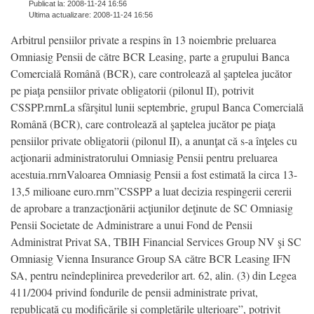
Publicat la: 2008-11-24 16:56
Ultima actualizare: 2008-11-24 16:56
Arbitrul pensiilor private a respins în 13 noiembrie preluarea
Omniasig Pensii de către BCR Leasing, parte a grupului Banca
Comercială Română (BCR), care controlează al şaptelea jucător
pe piaţa pensiilor private obligatorii (pilonul II), potrivit
CSSPP.rnrnLa sfârşitul lunii septembrie, grupul Banca Comercială
Română (BCR), care controlează al şaptelea jucător pe piaţa
pensiilor private obligatorii (pilonul II), a anunţat că s-a înţeles cu
acţionarii administratorului Omniasig Pensii pentru preluarea
acestuia.rnrnValoarea Omniasig Pensii a fost estimată la circa 13-
13,5 milioane euro.rnrn”CSSPP a luat decizia respingerii cererii
de aprobare a tranzacţionării acţiunilor deţinute de SC Omniasig
Pensii Societate de Administrare a unui Fond de Pensii
Administrat Privat SA, TBIH Financial Services Group NV şi SC
Omniasig Vienna Insurance Group SA către BCR Leasing IFN
SA, pentru neîndeplinirea prevederilor art. 62, alin. (3) din Legea
411/2004 privind fondurile de pensii administrate privat,
republicată cu modificările şi completările ulterioare”, potrivit