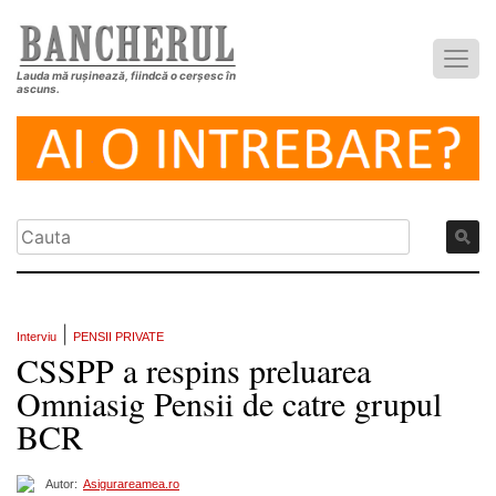
Lauda mă rușinează, fiindcă o cerșesc în
ascuns.
|
Interviu
PENSII PRIVATE
CSSPP a respins preluarea
Omniasig Pensii de catre grupul
BCR
Autor:
Asigurareamea.ro