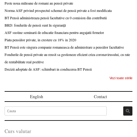
Peste noua milioane de romani au pensii private
Norma ASF privind prospectul schemei de pensii private a fost modificata
BT Pensii administreaza pensii facultative cu 0 comision din contributii
BRD: fondurile de pensii sunt în siguranță
ASF sustine seminarii de educatie financiara pentru angajatii firmelor
Piata pensiilor private, in crestere cu 18% in 2020
BT Pensii este singura companie romaneasca de administrare a pensiilor facultative
Fondurile de pensii private au reusit sa gestioneze eficient criza coronavirusului, cu rate
de rentabilitate real pozitive
Decizii adoptate de ASF: schimbari in conducerea BT Pensii
Vezi toate stirile
English
Contact
Curs valutar