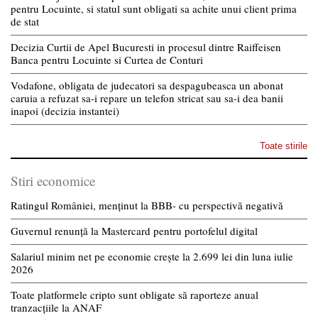
pentru Locuinte, si statul sunt obligati sa achite unui client prima
de stat
Decizia Curtii de Apel Bucuresti in procesul dintre Raiffeisen
Banca pentru Locuinte si Curtea de Conturi
Vodafone, obligata de judecatori sa despagubeasca un abonat
caruia a refuzat sa-i repare un telefon stricat sau sa-i dea banii
inapoi (decizia instantei)
Toate stirile
Stiri economice
Ratingul României, menținut la BBB- cu perspectivă negativă
Guvernul renunță la Mastercard pentru portofelul digital
Salariul minim net pe economie crește la 2.699 lei din luna iulie
2026
Toate platformele cripto sunt obligate să raporteze anual
tranzacțiile la ANAF