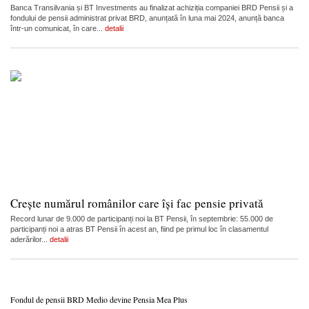
Banca Transilvania și BT Investments au finalizat achiziția companiei BRD Pensii și a
fondului de pensii administrat privat BRD, anunțată în luna mai 2024, anunță banca
într-un comunicat, în care...
detalii
Crește numărul românilor care își fac pensie privată
Record lunar de 9.000 de participanți noi la BT Pensii, în septembrie: 55.000 de
participanți noi a atras BT Pensii în acest an, fiind pe primul loc în clasamentul
aderărilor...
detalii
Fondul de pensii BRD Medio devine Pensia Mea Plus