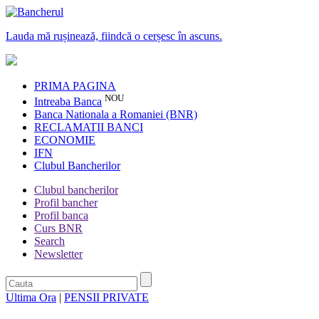
Lauda mă rușinează, fiindcă o cerșesc în ascuns.
PRIMA PAGINA
NOU
Intreaba Banca
Banca Nationala a Romaniei (BNR)
RECLAMATII BANCI
ECONOMIE
IFN
Clubul Bancherilor
Clubul bancherilor
Profil bancher
Profil banca
Curs BNR
Search
Newsletter
Ultima Ora
|
PENSII PRIVATE