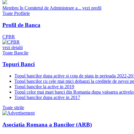
Membru în Comitetul de Administrare a...
vezi profil
Toate Profilele
Profil de Banca
CPBR
vezi detalii
Toate Bancile
Topuri Banci
Topul bancilor dupa active si cota de piata in perioada 2022-20
Topul bancilor cu cele mai mici dobanzi la creditele de nevoi p
Topul bancilor la active in 2019
Topul celor mai mari banci din Romania dupa valoarea activelo
Topul bancilor dupa active in 2017
Toate stirile
Asociatia Romana a Bancilor (ARB)