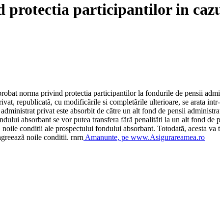
rotectia participantilor in cazul
t norma privind protectia participantilor la fondurile de pensii administ
rivat, republicatã, cu modificãrile si completãrile ulterioare, se arata
dministrat privat este absorbit de cãtre un alt fond de pensii administrat p
fondului absorbant se vor putea transfera fãrã penalitãti la un alt fond de
i, noile conditii ale prospectului fondului absorbant. Totodatã, acesta va 
agreeazã noile conditii. rnrn
Amanunte, pe www.Asigurareamea.ro