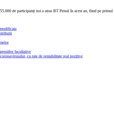
5.000 de participanți noi a atras BT Pensii în acest an, fiind pe primul 
 modificata
tributii
rmelor
ensiilor facultative
coronavirusului, cu rate de rentabilitate real pozitive