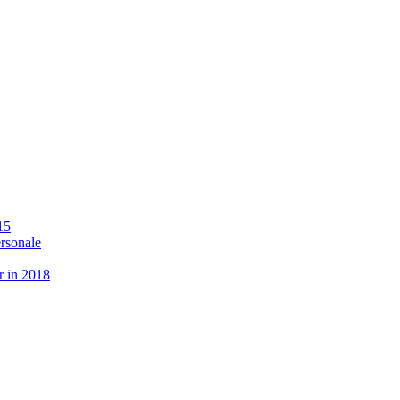
15
ersonale
r in 2018