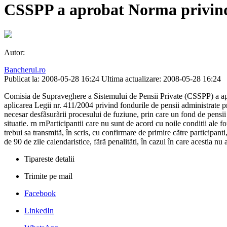
CSSPP a aprobat Norma privind p
Autor:
Bancherul.ro
Publicat la: 2008-05-28 16:24
Ultima actualizare: 2008-05-28 16:24
Comisia de Supraveghere a Sistemului de Pensii Private (CSSPP) a aproba
aplicarea Legii nr. 411/2004 privind fondurile de pensii administrate p
necesar desfãsurãrii procesului de fuziune, prin care un fond de pensii a
situatie. rn rnParticipantii care nu sunt de acord cu noile conditii ale 
trebui sa transmitã, în scris, cu confirmare de primire cãtre participant
de 90 de zile calendaristice, fãrã penalitãti, în cazul în care acestia nu 
Tipareste detalii
Trimite pe mail
Facebook
LinkedIn