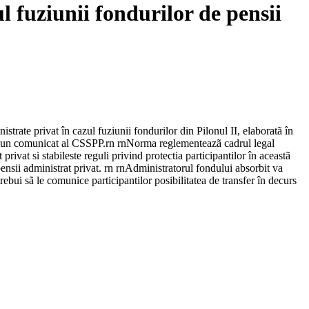
 fuziunii fondurilor de pensii
rate privat în cazul fuziunii fondurilor din Pilonul II, elaboratã în
 intr-un comunicat al CSSPP.rn rnNorma reglementeazã cadrul legal
rivat si stabileste reguli privind protectia participantilor în aceastã
 pensii administrat privat. rn rnAdministratorul fondului absorbit va
trebui sã le comunice participantilor posibilitatea de transfer în decurs