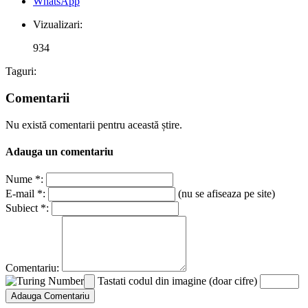
WhatsApp
Vizualizari:
934
Taguri:
Comentarii
Nu există comentarii pentru această știre.
Adauga un comentariu
Nume *:
E-mail *:
(nu se afiseaza pe site)
Subiect *:
Comentariu:
Tastati codul din imagine (doar cifre)