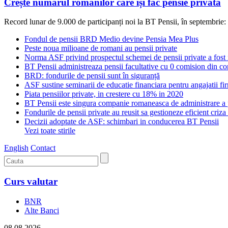
Crește numărul românilor care își fac pensie privată
Record lunar de 9.000 de participanți noi la BT Pensii, în septembrie: 5
Fondul de pensii BRD Medio devine Pensia Mea Plus
Peste noua milioane de romani au pensii private
Norma ASF privind prospectul schemei de pensii private a fost
BT Pensii administreaza pensii facultative cu 0 comision din con
BRD: fondurile de pensii sunt în siguranță
ASF sustine seminarii de educatie financiara pentru angajatii fi
Piata pensiilor private, in crestere cu 18% in 2020
BT Pensii este singura companie romaneasca de administrare a p
Fondurile de pensii private au reusit sa gestioneze eficient criza 
Decizii adoptate de ASF: schimbari in conducerea BT Pensii
Vezi toate stirile
English
Contact
Curs valutar
BNR
Alte Banci
08.08.2026