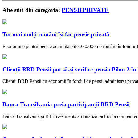
Alte stiri din categoria:
PENSII PRIVATE
Tot mai mulți români își fac pensie privată
Economiile pentru pensie acumulate de 270.000 de români în fondurile 
Clienții BRD Pensii pot să-și verifice pensia Pilon 2 î
Clienții BRD Pensii cu economii în fondul de pensii administrat priva
Banca Transilvania preia participanții BRD Pensii
Banca Transilvania și BT Investments au finalizat achiziția companiei