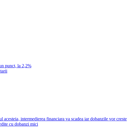
un punct, la 2,2%
tarii
ul acesteia, intermedierea financiara va scadea iar dobanzile vor creste
redite cu dobanzi mici