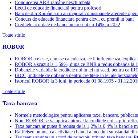
Conducerea ARB rămâne neschimbată
Lecții de educație financiară pentru profesori
Băncile din România nu au majorat comisioanele aferente opera
Concurs de educatie financiara pentru elevi, cu premii in bani
Creditele acordate de banci au crescut cu 14% in 2022
Toate stirile
ROBOR
ROBOR: ce este, cum se calculeaza, ce il influenteaza, explicat
ROBOR a scazut la 1,59%, dupa ce BNR a redus dobanda la 
Dobanzile variabile la creditele noi in lei nu scad, pentru c
IRCC, indicele de dobanda pentru creditele in lei ale persoanelor
Istoricul ROBOR la 3 luni, in perioada 01.08.1995 - 31.12.201
Toate stirile
Taxa bancara
Normele metodologice pentru aplicarea taxei bancare, publicate
Noul ROBOR se va aplica automat la creditele noi si prin refinan
Taxa bancara ar putea fi redusa de la 1,2% la 0,4% la bancile mar
Raiffeisen anunta ca activitatea bancii a incetinit substantial di
Tariceanu anunta un acord de principiu privind taxa bancara: R