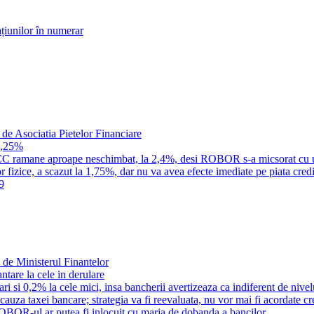
țiunilor în numerar
 de Asociatia Pietelor Financiare
1,25%
a IRCC ramane aproape neschimbat, la 2,4%, desi ROBOR s-a micsorat cu 
 fizice, a scazut la 1,75%, dar nu va avea efecte imediate pe piata credi
9
 de Ministerul Finantelor
tare la cele in derulare
i si 0,2% la cele mici, insa bancherii avertizeaza ca indiferent de nivel
n cauza taxei bancare; strategia va fi reevaluata, nu vor mai fi acordate c
OBOR-ul ar putea fi inlocuit cu marja de dobanda a bancilor