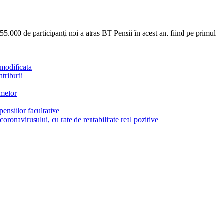
5.000 de participanți noi a atras BT Pensii în acest an, fiind pe primul 
 modificata
tributii
rmelor
ensiilor facultative
coronavirusului, cu rate de rentabilitate real pozitive