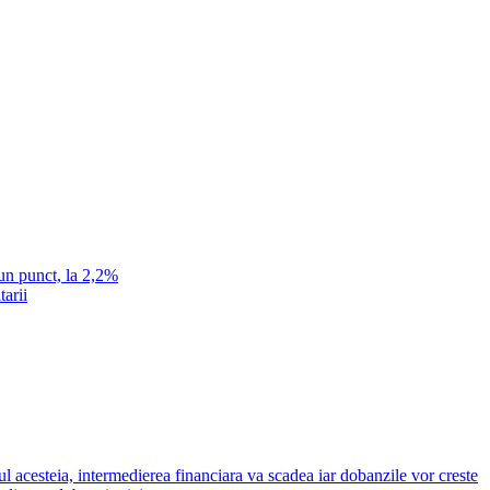
un punct, la 2,2%
tarii
ul acesteia, intermedierea financiara va scadea iar dobanzile vor creste