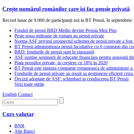
Crește numărul românilor care își fac pensie privată
Record lunar de 9.000 de participanți noi la BT Pensii, în septembrie: 5
Fondul de pensii BRD Medio devine Pensia Mea Plus
Peste noua milioane de romani au pensii private
Norma ASF privind prospectul schemei de pensii private a fost
BT Pensii administreaza pensii facultative cu 0 comision din con
BRD: fondurile de pensii sunt în siguranță
ASF sustine seminarii de educatie financiara pentru angajatii fi
Piata pensiilor private, in crestere cu 18% in 2020
BT Pensii este singura companie romaneasca de administrare a p
Fondurile de pensii private au reusit sa gestioneze eficient criza 
Decizii adoptate de ASF: schimbari in conducerea BT Pensii
Vezi toate stirile
English
Contact
Curs valutar
BNR
Alte Banci