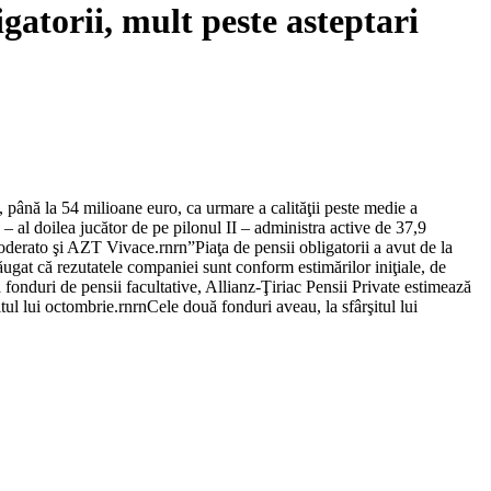
gatorii, mult peste asteptari
, până la 54 milioane euro, ca urmare a calităţii peste medie a
– al doilea jucător de pe pilonul II – administra active de 37,9
erato şi AZT Vivace.rnrn”Piaţa de pensii obligatorii a avut de la
ăugat că rezutatele companiei sunt conform estimărilor iniţiale, de
ă fonduri de pensii facultative, Allianz-Ţiriac Pensii Private estimează
itul lui octombrie.rnrnCele două fonduri aveau, la sfârşitul lui