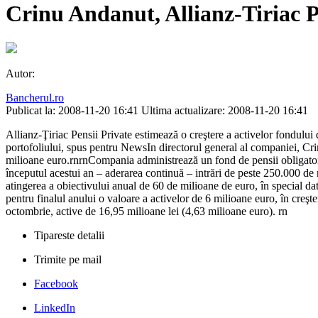
Crinu Andanut, Allianz-Tiriac Pe
Autor:
Bancherul.ro
Publicat la: 2008-11-20 16:41
Ultima actualizare: 2008-11-20 16:41
Allianz-Ţiriac Pensii Private estimează o creştere a activelor fondului 
portofoliului, spus pentru NewsIn directorul general al companiei, Crin
milioane euro.rnrnCompania administrează un fond de pensii obligator
începutul acestui an – aderarea continuă – intrări de peste 250.000 de 
atingerea a obiectivului anual de 60 de milioane de euro, în special dat
pentru finalul anului o valoare a activelor de 6 milioane euro, în creşte
octombrie, active de 16,95 milioane lei (4,63 milioane euro). rn
Tipareste detalii
Trimite pe mail
Facebook
LinkedIn