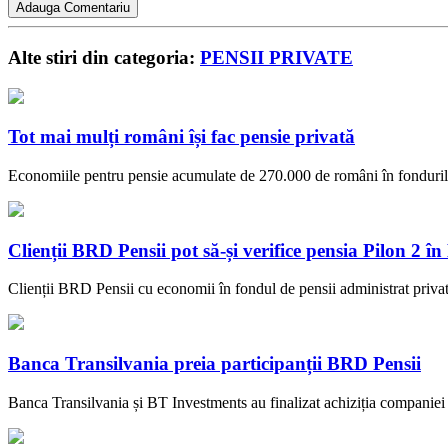
Alte stiri din categoria:
PENSII PRIVATE
Tot mai mulți români își fac pensie privată
Economiile pentru pensie acumulate de 270.000 de români în fondurile 
Clienții BRD Pensii pot să-și verifice pensia Pilon 2 î
Clienții BRD Pensii cu economii în fondul de pensii administrat priva
Banca Transilvania preia participanții BRD Pensii
Banca Transilvania și BT Investments au finalizat achiziția companiei