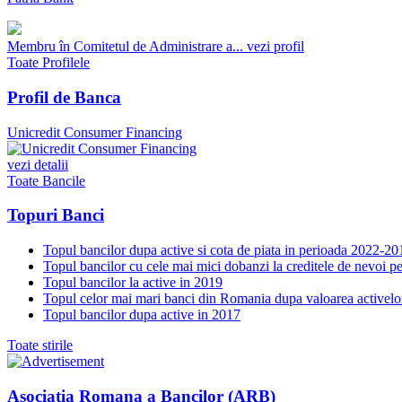
Membru în Comitetul de Administrare a...
vezi profil
Toate Profilele
Profil de Banca
Unicredit Consumer Financing
vezi detalii
Toate Bancile
Topuri Banci
Topul bancilor dupa active si cota de piata in perioada 2022-20
Topul bancilor cu cele mai mici dobanzi la creditele de nevoi p
Topul bancilor la active in 2019
Topul celor mai mari banci din Romania dupa valoarea activelo
Topul bancilor dupa active in 2017
Toate stirile
Asociatia Romana a Bancilor (ARB)