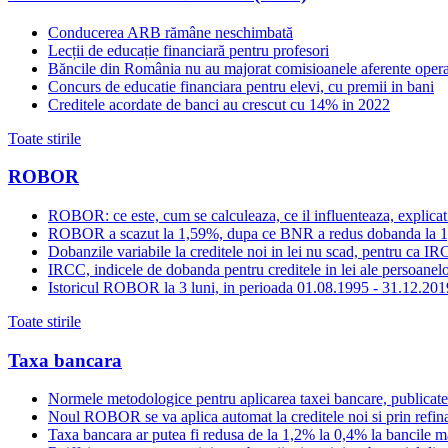
Conducerea ARB rămâne neschimbată
Lecții de educație financiară pentru profesori
Băncile din România nu au majorat comisioanele aferente opera
Concurs de educatie financiara pentru elevi, cu premii in bani
Creditele acordate de banci au crescut cu 14% in 2022
Toate stirile
ROBOR
ROBOR: ce este, cum se calculeaza, ce il influenteaza, explicat
ROBOR a scazut la 1,59%, dupa ce BNR a redus dobanda la 
Dobanzile variabile la creditele noi in lei nu scad, pentru c
IRCC, indicele de dobanda pentru creditele in lei ale persoanelor
Istoricul ROBOR la 3 luni, in perioada 01.08.1995 - 31.12.201
Toate stirile
Taxa bancara
Normele metodologice pentru aplicarea taxei bancare, publicate
Noul ROBOR se va aplica automat la creditele noi si prin refinan
Taxa bancara ar putea fi redusa de la 1,2% la 0,4% la bancile mar