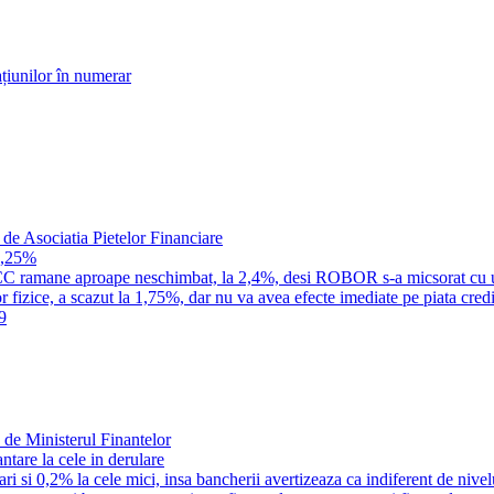
țiunilor în numerar
 de Asociatia Pietelor Financiare
1,25%
a IRCC ramane aproape neschimbat, la 2,4%, desi ROBOR s-a micsorat cu 
 fizice, a scazut la 1,75%, dar nu va avea efecte imediate pe piata credi
9
 de Ministerul Finantelor
tare la cele in derulare
i si 0,2% la cele mici, insa bancherii avertizeaza ca indiferent de nivel