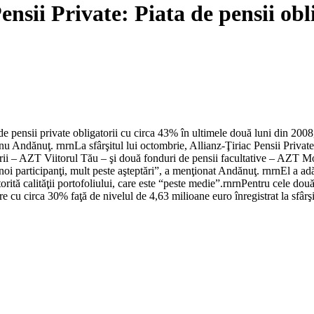
nsii Private: Piata de pensii obli
de pensii private obligatorii cu circa 43% în ultimele două luni din 2008
u Andănuţ. rnrnLa sfârşitul lui octombrie, Allianz-Ţiriac Pensii Private 
ii – AZT Viitorul Tău – şi două fonduri de pensii facultative – AZT Mod
noi participanţi, mult peste aşteptări”, a menţionat Andănuţ. rnrnEl a ad
orită calităţii portofoliului, care este “peste medie”.rnrnPentru cele dou
re cu circa 30% faţă de nivelul de 4,63 milioane euro înregistrat la sfârş