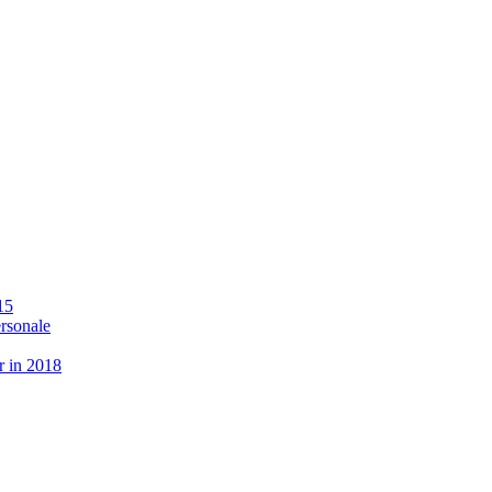
15
ersonale
r in 2018