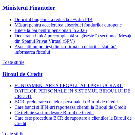
Ministerul Finantelor
Deficitul bugetar s-a redus la 2% din PIB
Măsuri pentru accelerarea absorbției fondurilor europene
Bilete la băi pentru pensionari în 2026
Declarația Unică precompletată se găsește în secțiunea Mesaje
din Spațiul Privat Virtual (SPV)
Asociații nu pot ieși dintr-o firmă cu datorii la stat fără
informarea fiscului
Toate stirile
Biroul de Credit
FUNDAMENTAREA LEGALITATII PRELUCRARII
DATELOR PERSONALE IN SISTEMUL BIROULUI DE
CREDIT
BCR: prelucrarea datelor personale la Biroul de Credit
Care banci si IFN-uri raporteaza clientii la Biroul de Credit
Ce trebuie sa stim despre Biroul de Credit
Care este procedura BCR de raportare a clientilor la Biroul de
Credit
Toate stirile