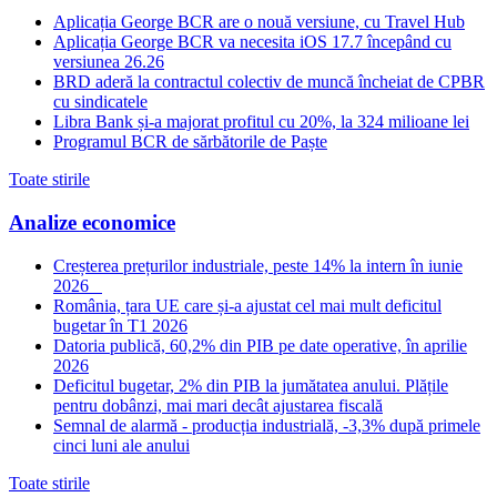
Aplicația George BCR are o nouă versiune, cu Travel Hub
Aplicația George BCR va necesita iOS 17.7 începând cu
versiunea 26.26
BRD aderă la contractul colectiv de muncă încheiat de CPBR
cu sindicatele
Libra Bank și-a majorat profitul cu 20%, la 324 milioane lei
Programul BCR de sărbătorile de Paște
Toate stirile
Analize economice
Creșterea prețurilor industriale, peste 14% la intern în iunie
2026
România, țara UE care și-a ajustat cel mai mult deficitul
bugetar în T1 2026
Datoria publică, 60,2% din PIB pe date operative, în aprilie
2026
Deficitul bugetar, 2% din PIB la jumătatea anului. Plățile
pentru dobânzi, mai mari decât ajustarea fiscală
Semnal de alarmă - producția industrială, -3,3% după primele
cinci luni ale anului
Toate stirile