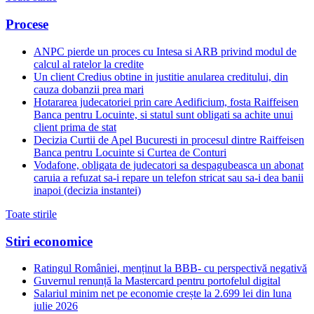
Procese
ANPC pierde un proces cu Intesa si ARB privind modul de
calcul al ratelor la credite
Un client Credius obtine in justitie anularea creditului, din
cauza dobanzii prea mari
Hotararea judecatoriei prin care Aedificium, fosta Raiffeisen
Banca pentru Locuinte, si statul sunt obligati sa achite unui
client prima de stat
Decizia Curtii de Apel Bucuresti in procesul dintre Raiffeisen
Banca pentru Locuinte si Curtea de Conturi
Vodafone, obligata de judecatori sa despagubeasca un abonat
caruia a refuzat sa-i repare un telefon stricat sau sa-i dea banii
inapoi (decizia instantei)
Toate stirile
Stiri economice
Ratingul României, menținut la BBB- cu perspectivă negativă
Guvernul renunță la Mastercard pentru portofelul digital
Salariul minim net pe economie crește la 2.699 lei din luna
iulie 2026