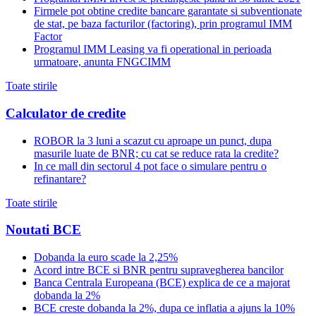
Firmele pot obtine credite bancare garantate si subventionate
de stat, pe baza facturilor (factoring), prin programul IMM
Factor
Programul IMM Leasing va fi operational in perioada
urmatoare, anunta FNGCIMM
Toate stirile
Calculator de credite
ROBOR la 3 luni a scazut cu aproape un punct, dupa
masurile luate de BNR; cu cat se reduce rata la credite?
In ce mall din sectorul 4 pot face o simulare pentru o
refinantare?
Toate stirile
Noutati BCE
Dobanda la euro scade la 2,25%
Acord intre BCE si BNR pentru supravegherea bancilor
Banca Centrala Europeana (BCE) explica de ce a majorat
dobanda la 2%
BCE creste dobanda la 2%, dupa ce inflatia a ajuns la 10%