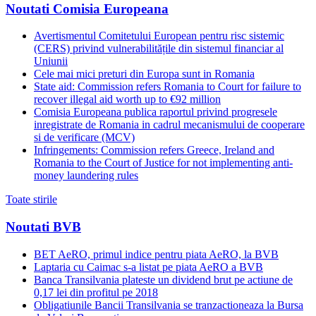
Noutati Comisia Europeana
Avertismentul Comitetului European pentru risc sistemic
(CERS) privind vulnerabilitățile din sistemul financiar al
Uniunii
Cele mai mici preturi din Europa sunt in Romania
State aid: Commission refers Romania to Court for failure to
recover illegal aid worth up to €92 million
Comisia Europeana publica raportul privind progresele
inregistrate de Romania in cadrul mecanismului de cooperare
si de verificare (MCV)
Infringements: Commission refers Greece, Ireland and
Romania to the Court of Justice for not implementing anti-
money laundering rules
Toate stirile
Noutati BVB
BET AeRO, primul indice pentru piata AeRO, la BVB
Laptaria cu Caimac s-a listat pe piata AeRO a BVB
Banca Transilvania plateste un dividend brut pe actiune de
0,17 lei din profitul pe 2018
Obligatiunile Bancii Transilvania se tranzactioneaza la Bursa