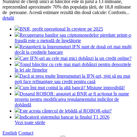
Numărul de clienți unici ai băncilor este în jurul a 13 milioane,
reprezentând aproximativ 70% din populația țării, de 18,8 milioane
de persoane. Acestă estimare rezultă din două calcule: Conform...
detalii
BNR, profit operațional în creștere pe 2025
Recuperarea banilor sau criptomonedelor pierdute printr-o
fraudă este o metodă de înșelătorie
Restanțierii la împrumuturi IFN sunt de două ori mai mulți
decât la creditele bancare
Care IFN-uri au cele mai mici dobânzi la un credit online?
Topul băncilor cu cele mai mari dobânzi pentru depozitele
în lei ale firmelor
Dacă ai prea multe împrumuturi la IFN-uri, riști să nu mai
poți face refinanțare sau credit pentru casă
Cum îmi mut contul la altă bancă? Misiune imposibilă!
Dosarul ROBOR: angajați ai BNR ar fi acționat în nume
propriu pentru modificarea regulamentului indicilor de
dobândă
Este acesta cântecul de lebădă al ROBOR-ului?
Indicatorii sistemului bancar la finalul T1 2026
Vezi toate stirile
English
Contact