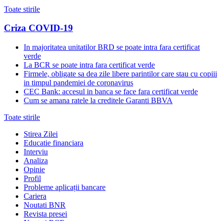
Toate stirile
Criza COVID-19
In majoritatea unitatilor BRD se poate intra fara certificat
verde
La BCR se poate intra fara certificat verde
Firmele, obligate sa dea zile libere parintilor care stau cu copiii
in timpul pandemiei de coronavirus
CEC Bank: accesul in banca se face fara certificat verde
Cum se amana ratele la creditele Garanti BBVA
Toate stirile
Stirea Zilei
Educatie financiara
Interviu
Analiza
Opinie
Profil
Probleme aplicații bancare
Cariera
Noutati BNR
Revista presei