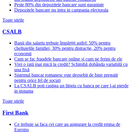
Peste 80% din depozitele bancare sunt garantate
Depozitele bancare nu intra in campania electorala
Toate stirile
CSALB
Banii din salariu trebuie împărțiți astfel: 50% pentru
cheltuielile familiei, 30% pentru distracție, 20% pentru
economii
Cum se fac fraudele bancare online și cum ne ferim de ele
Vrei o rată mai mică la credit? Schimbă dobânda variabilă cu
una fixă
Sistemul bancar romanesc este deosebit de bine pregatit
pentru orice fel de socuri
La CSALB poti castiga un litigiu cu banca pe care l-ai pierde
in instanta
Toate stirile
First Bank
Ce trebuie sa faca cei care au asigurare la credit emisa de
Euroins