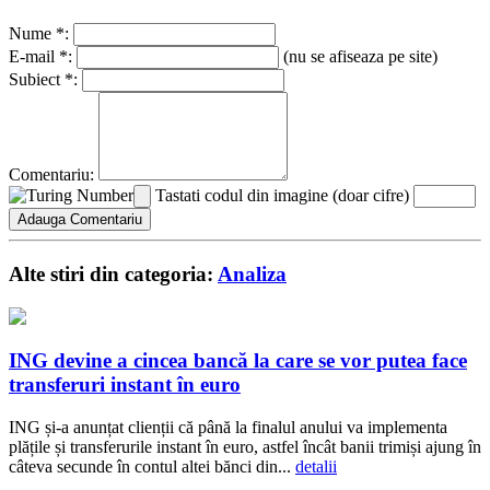
Nume *:
E-mail *:
(nu se afiseaza pe site)
Subiect *:
Comentariu:
Tastati codul din imagine (doar cifre)
Alte stiri din categoria:
Analiza
ING devine a cincea bancă la care se vor putea face
transferuri instant în euro
ING și-a anunțat clienții că până la finalul anului va implementa
plățile și transferurile instant în euro, astfel încât banii trimiși ajung în
câteva secunde în contul altei bănci din...
detalii