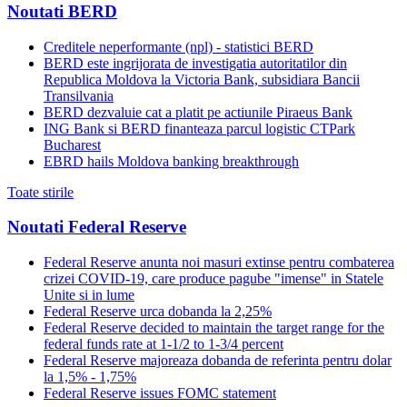
Noutati BERD
Creditele neperformante (npl) - statistici BERD
BERD este ingrijorata de investigatia autoritatilor din
Republica Moldova la Victoria Bank, subsidiara Bancii
Transilvania
BERD dezvaluie cat a platit pe actiunile Piraeus Bank
ING Bank si BERD finanteaza parcul logistic CTPark
Bucharest
EBRD hails Moldova banking breakthrough
Toate stirile
Noutati Federal Reserve
Federal Reserve anunta noi masuri extinse pentru combaterea
crizei COVID-19, care produce pagube "imense" in Statele
Unite si in lume
Federal Reserve urca dobanda la 2,25%
Federal Reserve decided to maintain the target range for the
federal funds rate at 1-1/2 to 1-3/4 percent
Federal Reserve majoreaza dobanda de referinta pentru dolar
la 1,5% - 1,75%
Federal Reserve issues FOMC statement