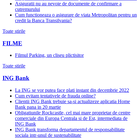
Asiguratii nu au nevoie de documente de confirmare a
cutremurului
Cum functioneaza o asigurare de viata Metropolitan pentru un
credit la Banca Transilvania?
Toate stirile
FILME
Filmul Parking, un cliseu plictisitor
Toate stirile
ING Bank
La ING se vor putea face plati instant din decembrie 2022
Cum evitam tentativele de frauda online?
Clientii ING Bank trebuie sa-si actualizeze aplicatia Home
Bank pana in 20 martie
Obligatiunile Rockcastle, cel mai mare proprietar de centre
comerciale din Europa Centrala si de Est, intermediata de
ING Bank
ING Bank transforma departamentul de responsabilitate
sociala intr-unul de sustenabilitate