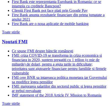
First Bank este reprezentanta Eurobank in Romania: ce se
intampla cu creditele Bancpost?
Clientii First Bank pot face plati prin Google Pay
First Bank anunta rezultatele financiare din prima jumatate a
anului 2021
First Bank are o noua aplicatie de mobile banking
Toate stirile
Noutati FMI
Ce spune FMI despre băncile românești
FMI: criza COVID-19 se transforma in criza economica si
financiara in 2020, suntem pregatiti cu 1 trilion (o mie de
miliarde) de dolari, pentru a ajuta tarile in dificultate;
prioritatea sunt ajutoarele financiare pentru familiile si firmele
vulnerabile
FMI cere BNR sa intareasca politica monetara iar Guvernului
sa modifice legea pensiilor
FMI: majorarea salariilor din sectorul public si legea pensiilor
ar trebui reevaluate
IMF statement of the 2018 Article IV Mission to Romania
Toate stirile