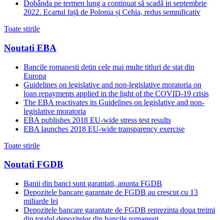
Dobânda pe termen lung a continuat să scadă in septembrie
2022. Ecartul față de Polonia și Cehia, redus semnificativ
Toate stirile
Noutati EBA
Bancile romanesti detin cele mai multe titluri de stat din
Europa
Guidelines on legislative and non-legislative moratoria on
loan repayments applied in the light of the COVID-19 crisis
The EBA reactivates its Guidelines on legislative and non-
legislative moratoria
EBA publishes 2018 EU-wide stress test results
EBA launches 2018 EU-wide transparency exercise
Toate stirile
Noutati FGDB
Banii din banci sunt garantati, anunta FGDB
Depozitele bancare garantate de FGDB au crescut cu 13
miliarde lei
Depozitele bancare garantate de FGDB reprezinta doua treimi
din totalul depozitelor din bancile romanesti