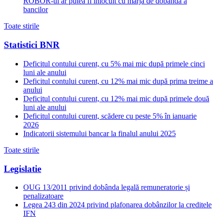
ROBOR-ul ar putea fi inlocuit cu marja de dobanda a
bancilor
Toate stirile
Statistici BNR
Deficitul contului curent, cu 5% mai mic după primele cinci
luni ale anului
Deficitul contului curent, cu 12% mai mic după prima treime a
anului
Deficitul contului curent, cu 12% mai mic după primele două
luni ale anului
Deficitul contului curent, scădere cu peste 5% în ianuarie
2026
Indicatorii sistemului bancar la finalul anului 2025
Toate stirile
Legislatie
OUG 13/2011 privind dobânda legală remuneratorie și
penalizatoare
Legea 243 din 2024 privind plafonarea dobânzilor la creditele
IFN