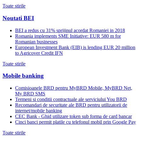
Toate stirile
Noutati BEI
BEI a redus cu 31% sprijinul acordat Romaniei in 2018
Romania implements SME Initiative: EUR 580 m for
Romanian businesses
European Investment Bank (EIB) is lending EUR 20 million
to Agricover Credit IFN
Toate stirile
Mobile banking
Comisioanele BRD pentru MyBRD Mobile, MyBRD Net,
My BRD SMS
Termeni si conditii contractuale ale serviciului You BRD
Recomandari de securitate ale BRD pentru utilizatorii de
internet/mobile banking
CEC Bank - Ghid utilizare token sub forma de card bancar
Cinci banci permit platile cu telefonul mobil prin Google Pay
Toate stirile