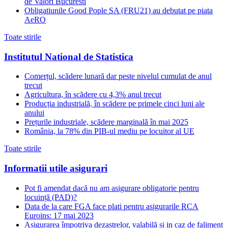
de Valori Bucuresti
Obligatiunile Good Pople SA (FRU21) au debutat pe piata
AeRO
Toate stirile
Institutul National de Statistica
Comerțul, scădere lunară dar peste nivelul cumulat de anul
trecut
Agricultura, în scădere cu 4,3% anul trecut
Producția industrială, în scădere pe primele cinci luni ale
anului
Prețurile industriale, scădere marginală în mai 2025
România, la 78% din PIB-ul mediu pe locuitor al UE
Toate stirile
Informatii utile asigurari
Pot fi amendat dacă nu am asigurare obligatorie pentru
locuință (PAD)?
Data de la care FGA face plati pentru asigurarile RCA
Euroins: 17 mai 2023
Asigurarea împotriva dezastrelor, valabilă și in caz de faliment