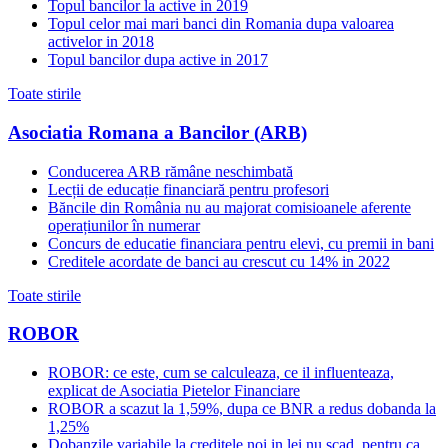
Topul bancilor la active in 2019
Topul celor mai mari banci din Romania dupa valoarea
activelor in 2018
Topul bancilor dupa active in 2017
Toate stirile
Asociatia Romana a Bancilor (ARB)
Conducerea ARB rămâne neschimbată
Lecții de educație financiară pentru profesori
Băncile din România nu au majorat comisioanele aferente
operațiunilor în numerar
Concurs de educatie financiara pentru elevi, cu premii in bani
Creditele acordate de banci au crescut cu 14% in 2022
Toate stirile
ROBOR
ROBOR: ce este, cum se calculeaza, ce il influenteaza,
explicat de Asociatia Pietelor Financiare
ROBOR a scazut la 1,59%, dupa ce BNR a redus dobanda la
1,25%
Dobanzile variabile la creditele noi in lei nu scad, pentru ca