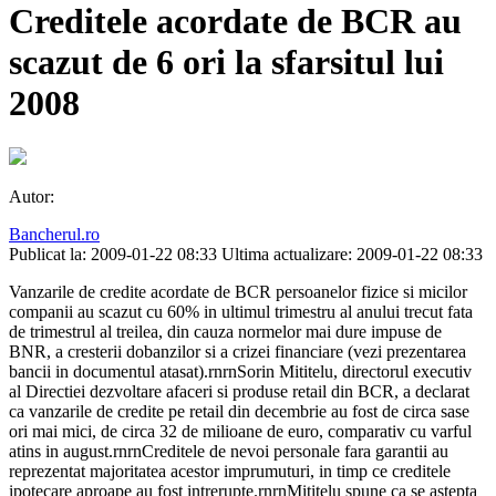
Creditele acordate de BCR au
scazut de 6 ori la sfarsitul lui
2008
Autor:
Bancherul.ro
Publicat la: 2009-01-22 08:33
Ultima actualizare: 2009-01-22 08:33
Vanzarile de credite acordate de BCR persoanelor fizice si micilor
companii au scazut cu 60% in ultimul trimestru al anului trecut fata
de trimestrul al treilea, din cauza normelor mai dure impuse de
BNR, a cresterii dobanzilor si a crizei financiare (vezi prezentarea
bancii in documentul atasat).rnrnSorin Mititelu, directorul executiv
al Directiei dezvoltare afaceri si produse retail din BCR, a declarat
ca vanzarile de credite pe retail din decembrie au fost de circa sase
ori mai mici, de circa 32 de milioane de euro, comparativ cu varful
atins in august.rnrnCreditele de nevoi personale fara garantii au
reprezentat majoritatea acestor imprumuturi, in timp ce creditele
ipotecare aproape au fost intrerupte.rnrnMititelu spune ca se astepta