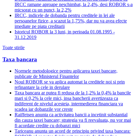
IRCC ramane aproape neschimbat, la 2,4%, desi ROBOR s-a
micsorat cu un punct, la 2,2%
IRCC, indicele de dobanda pentru creditele in lei ale
persoanelor fizice, a scazut la 1,75%, dar nu va avea efecte
imediate pe piata creditarii
Istoricul ROBOR la 3 luni, in perioada 01.08.1995 -
31.12.2019
Toate stirile
Taxa bancara
Normele metodologice pentru aplicarea taxei bancare,
publicate de Ministerul Finantelor
Noul ROBOR se va aplica automat la creditele noi si prin
refinantare la cele in derulare
Taxa bancara ar putea fi redusa de la 1,2% la 0,4% la bancile
mari si 0,2% la cele mici, insa bancherii avertizeaza ca
indiferent de nivelul acesteia, intermedierea financiara va
scadea iar dobanzile vor creste
Raiffeisen anunta ca activitatea bancii a incetinit substantial
din cauza taxei bancare; strategia va fi reevaluata, nu vor mai
fi acordate credite cu dobanzi mici
Tariceanu anunta un acord de principiu privind taxa bancara: