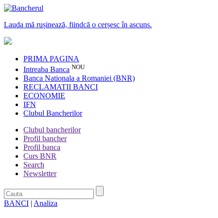
Lauda mă rușinează, fiindcă o cerșesc în ascuns.
PRIMA PAGINA
NOU
Intreaba Banca
Banca Nationala a Romaniei (BNR)
RECLAMATII BANCI
ECONOMIE
IFN
Clubul Bancherilor
Clubul bancherilor
Profil bancher
Profil banca
Curs BNR
Search
Newsletter
BANCI
|
Analiza