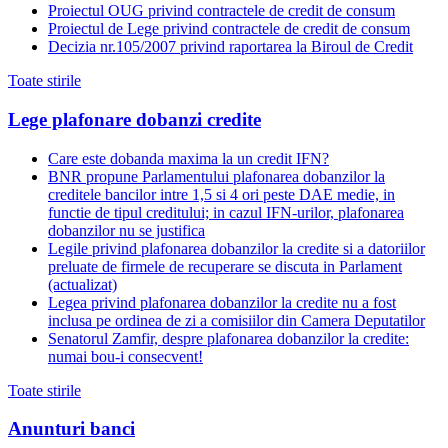
Proiectul OUG privind contractele de credit de consum
Proiectul de Lege privind contractele de credit de consum
Decizia nr.105/2007 privind raportarea la Biroul de Credit
Toate stirile
Lege plafonare dobanzi credite
Care este dobanda maxima la un credit IFN?
BNR propune Parlamentului plafonarea dobanzilor la
creditele bancilor intre 1,5 si 4 ori peste DAE medie, in
functie de tipul creditului; in cazul IFN-urilor, plafonarea
dobanzilor nu se justifica
Legile privind plafonarea dobanzilor la credite si a datoriilor
preluate de firmele de recuperare se discuta in Parlament
(actualizat)
Legea privind plafonarea dobanzilor la credite nu a fost
inclusa pe ordinea de zi a comisiilor din Camera Deputatilor
Senatorul Zamfir, despre plafonarea dobanzilor la credite:
numai bou-i consecvent!
Toate stirile
Anunturi banci