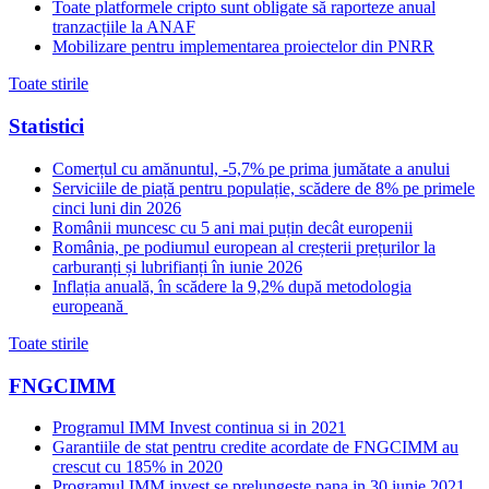
Toate platformele cripto sunt obligate să raporteze anual
tranzacțiile la ANAF
Mobilizare pentru implementarea proiectelor din PNRR
Toate stirile
Statistici
Comerțul cu amănuntul, -5,7% pe prima jumătate a anului
Serviciile de piață pentru populație, scădere de 8% pe primele
cinci luni din 2026
Românii muncesc cu 5 ani mai puțin decât europenii
România, pe podiumul european al creșterii prețurilor la
carburanți și lubrifianți în iunie 2026
Inflația anuală, în scădere la 9,2% după metodologia
europeană
Toate stirile
FNGCIMM
Programul IMM Invest continua si in 2021
Garantiile de stat pentru credite acordate de FNGCIMM au
crescut cu 185% in 2020
Programul IMM invest se prelungeste pana in 30 iunie 2021