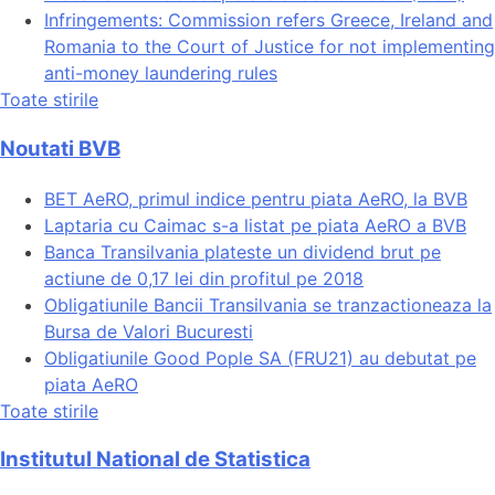
Infringements: Commission refers Greece, Ireland and
Romania to the Court of Justice for not implementing
anti-money laundering rules
Toate stirile
Noutati BVB
BET AeRO, primul indice pentru piata AeRO, la BVB
Laptaria cu Caimac s-a listat pe piata AeRO a BVB
Banca Transilvania plateste un dividend brut pe
actiune de 0,17 lei din profitul pe 2018
Obligatiunile Bancii Transilvania se tranzactioneaza la
Bursa de Valori Bucuresti
Obligatiunile Good Pople SA (FRU21) au debutat pe
piata AeRO
Toate stirile
Institutul National de Statistica