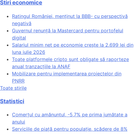
Stiri economice
Ratingul României, menținut la BBB- cu perspectivă
negativă
Guvernul renunță la Mastercard pentru portofelul
digital
Salariul minim net pe economie crește la 2.699 lei din
luna iulie 2026
Toate platformele cripto sunt obligate să raporteze
anual tranzacțiile la ANAF
Mobilizare pentru implementarea proiectelor din
PNRR
Toate stirile
Statistici
Comerțul cu amănuntul, -5,7% pe prima jumătate a
anului
Serviciile de piață pentru populație, scădere de 8%