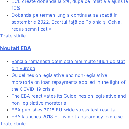
BCE creste dobanda la 2%, dupa ce inflatia a ajuns la
10%
Dobânda pe termen lung a continuat să scadă in
septembrie 2022. Ecartul față de Polonia și Cehia,
redus semnificativ
Toate stirile
Noutati EBA
Bancile romanesti detin cele mai multe titluri de stat
din Europa
Guidelines on legislative and non-legislative
moratoria on loan repayments applied in the light of
the COVID-19 crisis
The EBA reactivates its Guidelines on legislative and
non-legislative moratoria
EBA publishes 2018 EU-wide stress test results
EBA launches 2018 EU-wide transparency exercise
Toate stirile