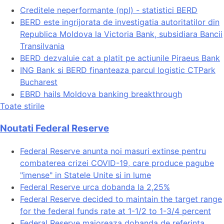
Creditele neperformante (npl) - statistici BERD
BERD este ingrijorata de investigatia autoritatilor din
Republica Moldova la Victoria Bank, subsidiara Bancii
Transilvania
BERD dezvaluie cat a platit pe actiunile Piraeus Bank
ING Bank si BERD finanteaza parcul logistic CTPark
Bucharest
EBRD hails Moldova banking breakthrough
Toate stirile
Noutati Federal Reserve
Federal Reserve anunta noi masuri extinse pentru
combaterea crizei COVID-19, care produce pagube
"imense" in Statele Unite si in lume
Federal Reserve urca dobanda la 2,25%
Federal Reserve decided to maintain the target range
for the federal funds rate at 1-1/2 to 1-3/4 percent
Federal Reserve majoreaza dobanda de referinta