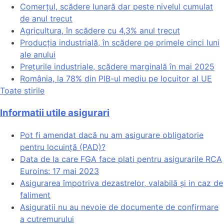
Comerțul, scădere lunară dar peste nivelul cumulat
de anul trecut
Agricultura, în scădere cu 4,3% anul trecut
Producția industrială, în scădere pe primele cinci luni
ale anului
Prețurile industriale, scădere marginală în mai 2025
România, la 78% din PIB-ul mediu pe locuitor al UE
Toate stirile
Informatii utile asigurari
Pot fi amendat dacă nu am asigurare obligatorie
pentru locuință (PAD)?
Data de la care FGA face plati pentru asigurarile RCA
Euroins: 17 mai 2023
Asigurarea împotriva dezastrelor, valabilă și in caz de
faliment
Asiguratii nu au nevoie de documente de confirmare
a cutremurului