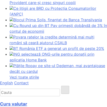
Provident care-și cresc singuri copiii
Ce litigii are BRD cu Protecția Consumatorilor
(ANPC)
Blocul Prima Solis, finanțat de Banca Transilvania
Cu Round up din BT Pay primești dobândă de 3% în
contul de economii
Povara ratelor la credite determină mai mulți
români să ceară ajutorul CSALB
BT România ETF a generat un profit de peste 20%
ING selectează ONG-urile pentru donații prin
aplicația Home Bank
Plățile Ropay pe site-ul Dedeman, mai avantajoase
decât cu cardul
Vezi toate stirile
English
Contact
Curs valutar