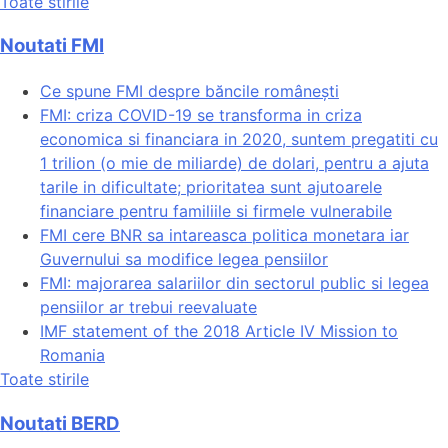
Toate stirile
Noutati FMI
Ce spune FMI despre băncile românești
FMI: criza COVID-19 se transforma in criza
economica si financiara in 2020, suntem pregatiti cu
1 trilion (o mie de miliarde) de dolari, pentru a ajuta
tarile in dificultate; prioritatea sunt ajutoarele
financiare pentru familiile si firmele vulnerabile
FMI cere BNR sa intareasca politica monetara iar
Guvernului sa modifice legea pensiilor
FMI: majorarea salariilor din sectorul public si legea
pensiilor ar trebui reevaluate
IMF statement of the 2018 Article IV Mission to
Romania
Toate stirile
Noutati BERD