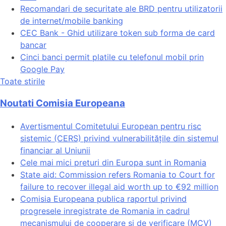
Recomandari de securitate ale BRD pentru utilizatorii
de internet/mobile banking
CEC Bank - Ghid utilizare token sub forma de card
bancar
Cinci banci permit platile cu telefonul mobil prin
Google Pay
Toate stirile
Noutati Comisia Europeana
Avertismentul Comitetului European pentru risc
sistemic (CERS) privind vulnerabilitățile din sistemul
financiar al Uniunii
Cele mai mici preturi din Europa sunt in Romania
State aid: Commission refers Romania to Court for
failure to recover illegal aid worth up to €92 million
Comisia Europeana publica raportul privind
progresele inregistrate de Romania in cadrul
mecanismului de cooperare si de verificare (MCV)