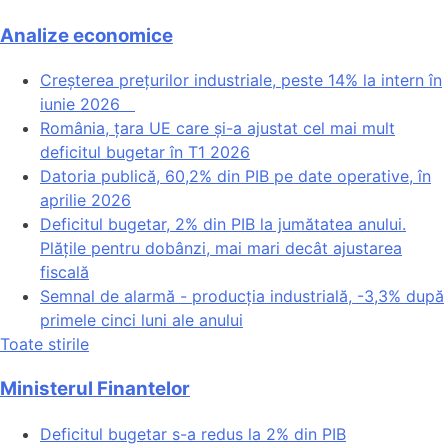
Analize economice
Creșterea prețurilor industriale, peste 14% la intern în
iunie 2026
România, țara UE care și-a ajustat cel mai mult
deficitul bugetar în T1 2026
Datoria publică, 60,2% din PIB pe date operative, în
aprilie 2026
Deficitul bugetar, 2% din PIB la jumătatea anului.
Plățile pentru dobânzi, mai mari decât ajustarea
fiscală
Semnal de alarmă - producția industrială, -3,3% după
primele cinci luni ale anului
Toate stirile
Ministerul Finantelor
Deficitul bugetar s-a redus la 2% din PIB