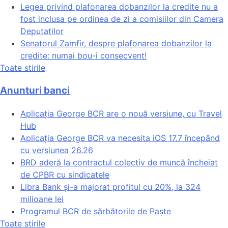
Legea privind plafonarea dobanzilor la credite nu a
fost inclusa pe ordinea de zi a comisiilor din Camera
Deputatilor
Senatorul Zamfir, despre plafonarea dobanzilor la
credite: numai bou-i consecvent!
Toate stirile
Anunturi banci
Aplicația George BCR are o nouă versiune, cu Travel
Hub
Aplicația George BCR va necesita iOS 17.7 începând
cu versiunea 26.26
BRD aderă la contractul colectiv de muncă încheiat
de CPBR cu sindicatele
Libra Bank și-a majorat profitul cu 20%, la 324
milioane lei
Programul BCR de sărbătorile de Paște
Toate stirile