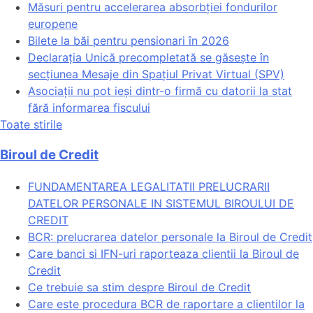
Măsuri pentru accelerarea absorbției fondurilor
europene
Bilete la băi pentru pensionari în 2026
Declarația Unică precompletată se găsește în
secțiunea Mesaje din Spațiul Privat Virtual (SPV)
Asociații nu pot ieși dintr-o firmă cu datorii la stat
fără informarea fiscului
Toate stirile
Biroul de Credit
FUNDAMENTAREA LEGALITATII PRELUCRARII
DATELOR PERSONALE IN SISTEMUL BIROULUI DE
CREDIT
BCR: prelucrarea datelor personale la Biroul de Credit
Care banci si IFN-uri raporteaza clientii la Biroul de
Credit
Ce trebuie sa stim despre Biroul de Credit
Care este procedura BCR de raportare a clientilor la