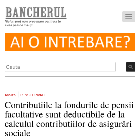
Niciun preț nu e prea mare pentru a te
avea pe tine însuți.
|
Analiza
PENSII PRIVATE
Contributiile la fondurile de pensii
facultative sunt deductibile de la
calculul contributiilor de asigurări
sociale