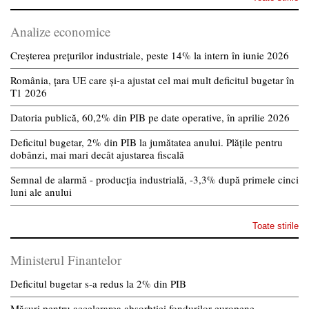
Analize economice
Creșterea prețurilor industriale, peste 14% la intern în iunie 2026
România, țara UE care și-a ajustat cel mai mult deficitul bugetar în
T1 2026
Datoria publică, 60,2% din PIB pe date operative, în aprilie 2026
Deficitul bugetar, 2% din PIB la jumătatea anului. Plățile pentru
dobânzi, mai mari decât ajustarea fiscală
Semnal de alarmă - producția industrială, -3,3% după primele cinci
luni ale anului
Toate stirile
Ministerul Finantelor
Deficitul bugetar s-a redus la 2% din PIB
Măsuri pentru accelerarea absorbției fondurilor europene