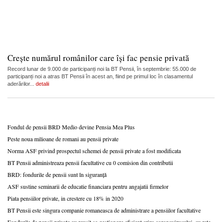
Crește numărul românilor care își fac pensie privată
Record lunar de 9.000 de participanți noi la BT Pensii, în septembrie: 55.000 de
participanți noi a atras BT Pensii în acest an, fiind pe primul loc în clasamentul
aderărilor...
detalii
Fondul de pensii BRD Medio devine Pensia Mea Plus
Peste noua milioane de romani au pensii private
Norma ASF privind prospectul schemei de pensii private a fost modificata
BT Pensii administreaza pensii facultative cu 0 comision din contributii
BRD: fondurile de pensii sunt în siguranță
ASF sustine seminarii de educatie financiara pentru angajatii firmelor
Piata pensiilor private, in crestere cu 18% in 2020
BT Pensii este singura companie romaneasca de administrare a pensiilor facultative