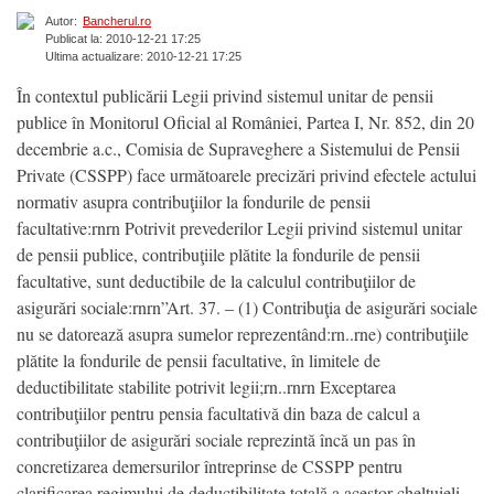
Autor:
Bancherul.ro
Publicat la: 2010-12-21 17:25
Ultima actualizare: 2010-12-21 17:25
În contextul publicării Legii privind sistemul unitar de pensii
publice în Monitorul Oficial al României, Partea I, Nr. 852, din 20
decembrie a.c., Comisia de Supraveghere a Sistemului de Pensii
Private (CSSPP) face următoarele precizări privind efectele actului
normativ asupra contribuţiilor la fondurile de pensii
facultative:rnrn Potrivit prevederilor Legii privind sistemul unitar
de pensii publice, contribuţiile plătite la fondurile de pensii
facultative, sunt deductibile de la calculul contribuţiilor de
asigurări sociale:rnrn”Art. 37. – (1) Contribuţia de asigurări sociale
nu se datorează asupra sumelor reprezentând:rn..rne) contribuţiile
plătite la fondurile de pensii facultative, în limitele de
deductibilitate stabilite potrivit legii;rn..rnrn Exceptarea
contribuţiilor pentru pensia facultativă din baza de calcul a
contribuţiilor de asigurări sociale reprezintă încă un pas în
concretizarea demersurilor întreprinse de CSSPP pentru
clarificarea regimului de deductibilitate totală a acestor cheltuieli.