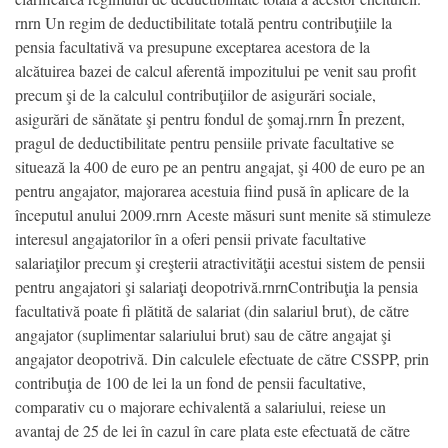
rnrn Un regim de deductibilitate totală pentru contribuţiile la
pensia facultativă va presupune exceptarea acestora de la
alcătuirea bazei de calcul aferentă impozitului pe venit sau profit
precum şi de la calculul contribuţiilor de asigurări sociale,
asigurări de sănătate şi pentru fondul de şomaj.rnrn În prezent,
pragul de deductibilitate pentru pensiile private facultative se
situează la 400 de euro pe an pentru angajat, şi 400 de euro pe an
pentru angajator, majorarea acestuia fiind pusă în aplicare de la
începutul anului 2009.rnrn Aceste măsuri sunt menite să stimuleze
interesul angajatorilor în a oferi pensii private facultative
salariaţilor precum şi creşterii atractivităţii acestui sistem de pensii
pentru angajatori şi salariaţi deopotrivă.rnrnContribuţia la pensia
facultativă poate fi plătită de salariat (din salariul brut), de către
angajator (suplimentar salariului brut) sau de către angajat şi
angajator deopotrivă. Din calculele efectuate de către CSSPP, prin
contribuţia de 100 de lei la un fond de pensii facultative,
comparativ cu o majorare echivalentă a salariului, reiese un
avantaj de 25 de lei în cazul în care plata este efectuată de către