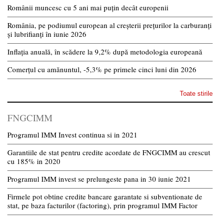
Românii muncesc cu 5 ani mai puțin decât europenii
România, pe podiumul european al creșterii prețurilor la carburanți
și lubrifianți în iunie 2026
Inflația anuală, în scădere la 9,2% după metodologia europeană
Comerțul cu amănuntul, -5,3% pe primele cinci luni din 2026
Toate stirile
FNGCIMM
Programul IMM Invest continua si in 2021
Garantiile de stat pentru credite acordate de FNGCIMM au crescut
cu 185% in 2020
Programul IMM invest se prelungeste pana in 30 iunie 2021
Firmele pot obtine credite bancare garantate si subventionate de
stat, pe baza facturilor (factoring), prin programul IMM Factor