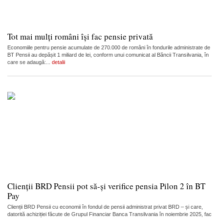
Tot mai mulți români își fac pensie privată
Economiile pentru pensie acumulate de 270.000 de români în fondurile administrate de
BT Pensii au depășit 1 miliard de lei, conform unui comunicat al Băncii Transilvania, în
care se adaugă:...
detalii
Clienții BRD Pensii pot să-și verifice pensia Pilon 2 în BT
Pay
Clienții BRD Pensii cu economii în fondul de pensii administrat privat BRD – și care,
datorită achiziției făcute de Grupul Financiar Banca Transilvania în noiembrie 2025, fac