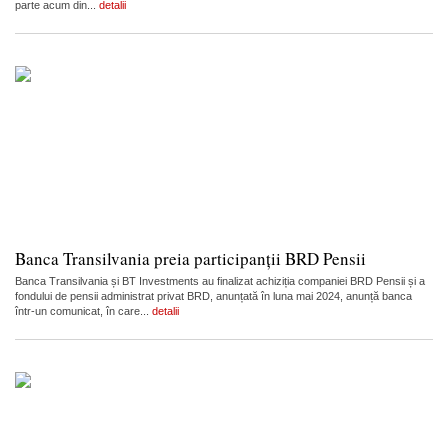
parte acum din...
detalii
Banca Transilvania preia participanții BRD Pensii
Banca Transilvania și BT Investments au finalizat achiziția companiei BRD Pensii și a
fondului de pensii administrat privat BRD, anunțată în luna mai 2024, anunță banca
într-un comunicat, în care...
detalii