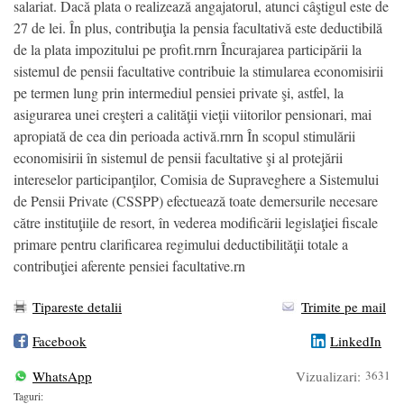
salariat. Dacă plata o realizează angajatorul, atunci câştigul este de
27 de lei. În plus, contribuţia la pensia facultativă este deductibilă
de la plata impozitului pe profit.rnrn Încurajarea participării la
sistemul de pensii facultative contribuie la stimularea economisirii
pe termen lung prin intermediul pensiei private şi, astfel, la
asigurarea unei creşteri a calităţii vieţii viitorilor pensionari, mai
apropiată de cea din perioada activă.rnrn În scopul stimulării
economisirii în sistemul de pensii facultative şi al protejării
intereselor participanţilor, Comisia de Supraveghere a Sistemului
de Pensii Private (CSSPP) efectuează toate demersurile necesare
către instituţiile de resort, în vederea modificării legislaţiei fiscale
primare pentru clarificarea regimului deductibilităţii totale a
contribuţiei aferente pensiei facultative.rn
Tipareste detalii
Trimite pe mail
Facebook
LinkedIn
WhatsApp
Vizualizari:
3631
Taguri: