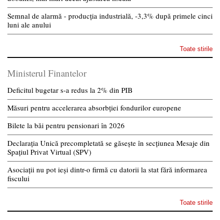
Semnal de alarmă - producția industrială, -3,3% după primele cinci
luni ale anului
Toate stirile
Ministerul Finantelor
Deficitul bugetar s-a redus la 2% din PIB
Măsuri pentru accelerarea absorbției fondurilor europene
Bilete la băi pentru pensionari în 2026
Declarația Unică precompletată se găsește în secțiunea Mesaje din
Spațiul Privat Virtual (SPV)
Asociații nu pot ieși dintr-o firmă cu datorii la stat fără informarea
fiscului
Toate stirile