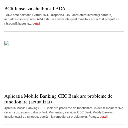
BCR lanseaza chatbot-ul ADA
- ADA este asistentul virtual BCR, disponibil 24/7, care oferă informații corecte,
actualizate în timp real- ADA este un sistem inteligent evolutiv care a fost pregătit să
răspundă la peste...
detalii
Aplicatia Mobile Banking CEC Bank are probleme de
functionare (actualizat)
Aplicatia Mobile Banking CEC Bank are probleme de functionare, in acest moment."Ne
cerem scuze pentru disconfort. Momentan, serviciul CEC Bank Mobile Banking
funcționează cu sincope. Lucrăm la remedierea problemelor. Puteți...
detalii