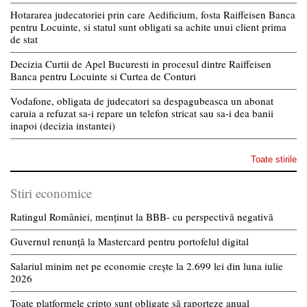
Hotararea judecatoriei prin care Aedificium, fosta Raiffeisen Banca
pentru Locuinte, si statul sunt obligati sa achite unui client prima
de stat
Decizia Curtii de Apel Bucuresti in procesul dintre Raiffeisen
Banca pentru Locuinte si Curtea de Conturi
Vodafone, obligata de judecatori sa despagubeasca un abonat
caruia a refuzat sa-i repare un telefon stricat sau sa-i dea banii
inapoi (decizia instantei)
Toate stirile
Stiri economice
Ratingul României, menținut la BBB- cu perspectivă negativă
Guvernul renunță la Mastercard pentru portofelul digital
Salariul minim net pe economie crește la 2.699 lei din luna iulie
2026
Toate platformele cripto sunt obligate să raporteze anual