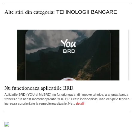
Alte stiri din categoria:
TEHNOLOGII BANCARE
Nu functioneaza aplicatiile BRD
Aplicatiile BRD (YOU si MyBRD) nu functioneaza, din motive tehnice, a anuntat banca
franceza."In acest moment aplicatia YOU BRD este indisponibila, insa echipele tehnice
lucreaza cu prioritate la remedierea situatiei.Ne...
detalii