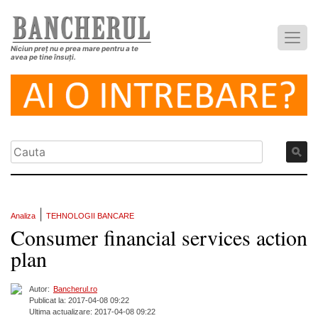
Niciun preț nu e prea mare pentru a te
avea pe tine însuți.
|
Analiza
TEHNOLOGII BANCARE
Consumer financial services action
plan
Autor:
Bancherul.ro
Publicat la: 2017-04-08 09:22
Ultima actualizare: 2017-04-08 09:22