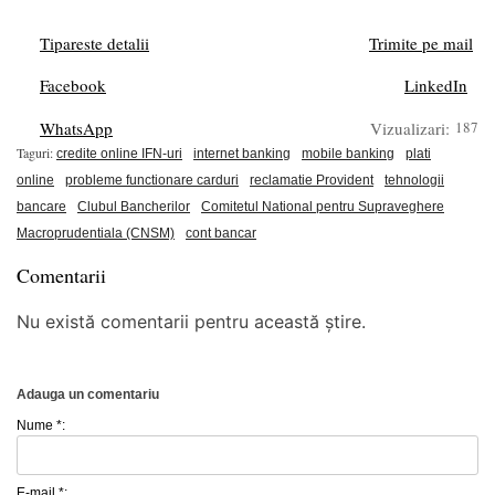
Tipareste detalii
Trimite pe mail
Facebook
LinkedIn
WhatsApp
Vizualizari:
187
Taguri:
credite online IFN-uri
internet banking
mobile banking
plati
online
probleme functionare carduri
reclamatie Provident
tehnologii
bancare
Clubul Bancherilor
Comitetul National pentru Supraveghere
Macroprudentiala (CNSM)
cont bancar
Comentarii
Nu există comentarii pentru această știre.
Adauga un comentariu
Nume *:
E-mail *: