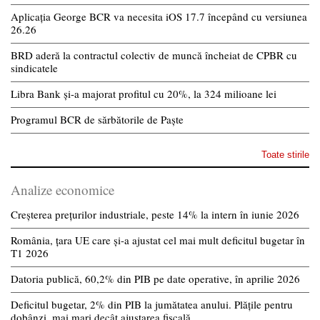
Aplicația George BCR va necesita iOS 17.7 începând cu versiunea
26.26
BRD aderă la contractul colectiv de muncă încheiat de CPBR cu
sindicatele
Libra Bank și-a majorat profitul cu 20%, la 324 milioane lei
Programul BCR de sărbătorile de Paște
Toate stirile
Analize economice
Creșterea prețurilor industriale, peste 14% la intern în iunie 2026
România, țara UE care și-a ajustat cel mai mult deficitul bugetar în
T1 2026
Datoria publică, 60,2% din PIB pe date operative, în aprilie 2026
Deficitul bugetar, 2% din PIB la jumătatea anului. Plățile pentru
dobânzi, mai mari decât ajustarea fiscală