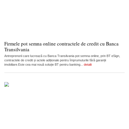
Firmele pot semna online contractele de credit cu Banca
Transilvania
Antreprenorii care lucrează cu Banca Transilvania pot semna online, prin BT eSign,
contractele de credit și actele adiționale pentru împrumuturile fără garanții
imobiliare.Este cea mai nouă soluție BT pentru banking...
detalii