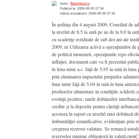
Autor:
Bancherul.ro
Publicat la: 2009-08-05 07:34
Ultima actualizare: 2009-08-05 07:34
În şedinţa din 4 august 2009, Consiliul de ad
la nivelul de 8,5 la sută pe an de la 9,0 la s
cu scadenţe reziduale de sub doi ani ale insti
2009; rn Utilizarea activă a operaţiunilor de
de politică monetară, operaţiunile repo efectu
inflaţiei, document care va fi prezentat publi
în luna iunie a.c. faţă de 5,95 la sută în luna
prin eliminarea impactului preţurilor administra
luna iunie faţă de 5,04 la sută în luna anterio
produselor alimentare în condiţiile scăderii ce
evoluţii pozitive, ratele dobânzilor interbanc
credite şi la depozite pentru clienţii nebanca
acestora în raport cu nivelul ratei dobânzii d
îmbunătăţiri semnificative, evidenţiate prin r
creşterea rezervei valutare. Se remarcă totoda
rezervelor minime obligatorii în valută.rnrn