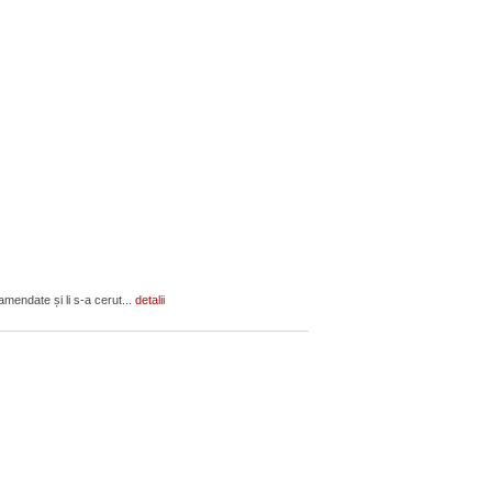
amendate și li s-a cerut...
detalii