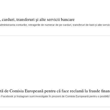
arduri, transferuri și alte servicii bancare
nistrarea conturilor, retragerile de numerar de pe carduri, transferuri de bani și alte servic
tă de Comisia Europeană pentru că face reclamă la fraude finan
 Facebook și Instagram sunt investigate în prezent de Comisia Europeană pentru o posibilă încă