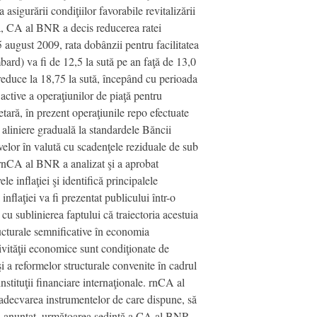
asigurării condiţiilor favorabile revitalizării
ivă, CA al BNR a decis reducerea ratei
5 august 2009, rata dobânzii pentru facilitatea
mbard) va fi de 12,5 la sută pe an faţă de 13,0
e reduce la 18,75 la sută, începând cu perioada
active a operaţiunilor de piaţă pentru
tară, în prezent operaţiunile repo efectuate
de aliniere graduală la standardele Băncii
elor în valută cu scadenţele reziduale de sub
nrnCA al BNR a analizat şi a aprobat
 inflaţiei şi identifică principalele
nflaţiei va fi prezentat publicului într-o
cu sublinierea faptului că traiectoria acestuia
ructurale semnificative în economia
tivităţii economice sunt condiţionate de
 a reformelor structurale convenite în cadrul
stituţii financiare internaţionale. rnCA al
 adecvarea instrumentelor de care dispune, să
rului anunţat, următoarea şedinţă a CA al BNR