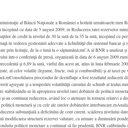
ministraţie al Băncii Naţionale a României a hotărât următoarele:rnrn R
ută începând cu data de 5 august 2009; rn Reducerea ratei rezervelor mini
tuţiilor de credit la nivelul de 30 la sută de la 35 la sută, începând cu 
 piaţă în vederea gestionării adecvate a lichidităţii din sistemul bancar ş
ate prin licitaţie, de la o lună la o săptamână;rnCA al BNR a analizat şi
cului într-o conferinţă de presă, organizată în data de 6 august 2009.rnrnR
 precedentă şi 6,89 la sută, vârful din acest an, atins în luna februarie 2
te, al celor volatile (legume, fructe, ouă şi combustibili) şi al taxei pe v
ară.rnConsolidarea procesului de dezinflaţie a fost rezultatul reducerii di
rerii agregate şi a temperării volatilităţii cursului de schimb al leului.r
are stabilizându-se în apropierea nivelul ratei dobânzii de politică moneta
ri şi-au continuat reducerea, având loc o atenuare în termeni relativi a di
e politică monetară şi cu cele ale ratelor dobânzilor interbancare.rnAnaliz
educerea substanţială a deficitului de cont curent, scăderea nivelului dato
tă modificarea structurii rezervei valutare, ca urmare a diminuării ponde
Conduita politicii monetare a continuat să fie prudentă, BNR calibrându-