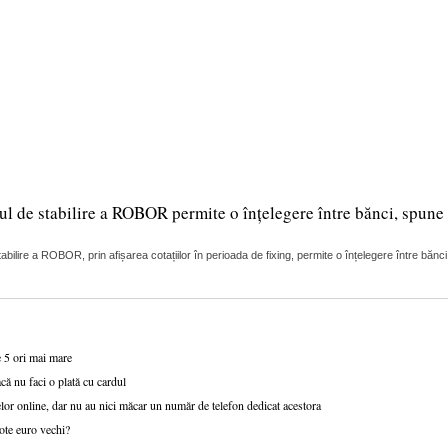
ul de stabilire a ROBOR permite o înțelegere între bănci, spune 
lire a ROBOR, prin afișarea cotațiilor în perioada de fixing, permite o înțelegere între bănci
e 5 ori mai mare
că nu faci o plată cu cardul
or online, dar nu au nici măcar un număr de telefon dedicat acestora
ote euro vechi?