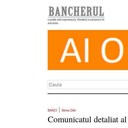
Lauda mă rușinează, fiindcă o cerșesc în
ascuns.
|
BANCI
Stirea Zilei
Comunicatul detaliat al