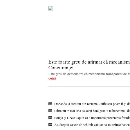
Este foarte greu de afirmat că mecanism
Concurenței
Este greu de demonstrat că mecanismul transparent de stabi
detalii
Dobânda la creditul din reclama Raiffeisen poate fi și d
Libra nu te mai lasă să scoți bani gratuit la bancomat, da
Poliția și DNSC spun că e importantă prevenirea fraudel
Au dreptul casele de schimb valutar să-mi refuze bancn