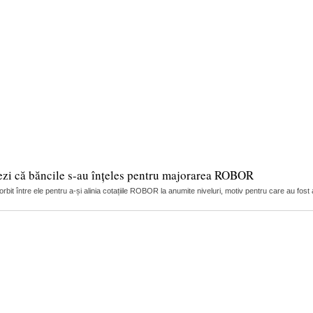
ezi că băncile s-au înțeles pentru majorarea ROBOR
it între ele pentru a-și alinia cotațiile ROBOR la anumite niveluri, motiv pentru care au fost 