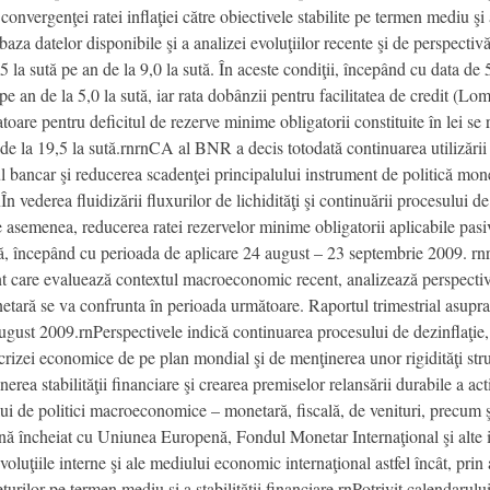
onvergenţei ratei inflaţiei către obiectivele stabilite pe termen mediu şi a 
baza datelor disponibile şi a analizei evoluţiilor recente şi de perspect
5 la sută pe an de la 9,0 la sută. În aceste condiţii, începând cu data de 
pe an de la 5,0 la sută, iar rata dobânzii pentru facilitatea de credit (Lo
zatoare pentru deficitul de rezerve minime obligatorii constituite în lei s
e la 19,5 la sută.rnrnCA al BNR a decis totodată continuarea utilizării 
ul bancar şi reducerea scadenţei principalului instrument de politică mone
nÎn vederea fluidizării fluxurilor de lichidităţi şi continuării procesului 
semenea, reducerea ratei rezervelor minime obligatorii aplicabile pasiv
sută, începând cu perioada de aplicare 24 august – 23 septembrie 2009. r
t care evaluează contextul macroeconomic recent, analizează perspectivele
etară se va confrunta în perioada următoare. Raportul trimestrial asupra i
ugust 2009.rnPerspectivele indică continuarea procesului de dezinflaţie, 
 crizei economice de pe plan mondial şi de menţinerea unor rigidităţi st
rea stabilităţii financiare şi crearea premiselor relansării durabile a ac
i de politici macroeconomice – monetară, fiscală, de venituri, precum şi
rnă încheiat cu Uniunea Europenă, Fondul Monetar Internaţional şi alte in
uţiile interne şi ale mediului economic internaţional astfel încât, prin
preţurilor pe termen mediu şi a stabilităţii financiare.rnPotrivit calenda