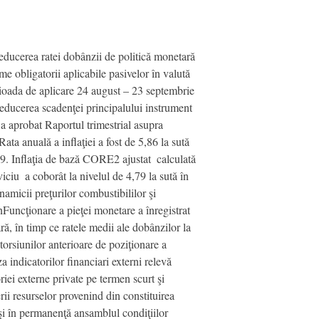
educerea ratei dobânzii de politică monetară
me obligatorii aplicabile pasivelor în valută
perioada de aplicare 24 august – 23 septembrie
i reducerea scadenţei principalului instrument
 a aprobat Raportul trimestrial asupra
ata anuală a inflaţiei a fost de 5,86 la sută
009. Inflaţia de bază CORE2 ajustat  calculată
iciu  a coborât la nivelul de 4,79 la sută în
namicii preţurilor combustibililor şi
nrnFuncţionare a pieţei monetare a înregistrat
ră, în timp ce ratele medii ale dobânzilor la
storsiunilor anterioare de poziţionare a
a indicatorilor financiari externi relevă
riei externe private pe termen scurt şi
rii resurselor provenind din constituirea
şi în permanenţă ansamblul condiţiilor