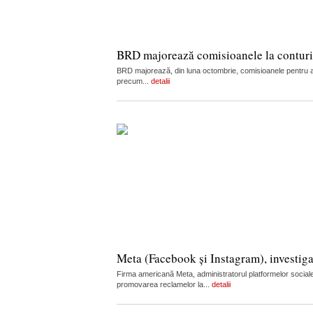
BRD majorează comisioanele la conturi, c
BRD majorează, din luna octombrie, comisioanele pentru admi
precum...
detalii
Meta (Facebook și Instagram), investiga
Firma americană Meta, administratorul platformelor sociale
promovarea reclamelor la...
detalii