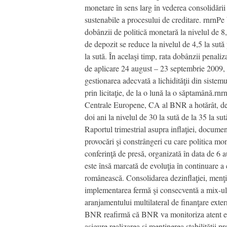
monetare în sens larg în vederea consolidării c
sustenabile a procesului de creditare. rnrnPe 
dobânzii de politică monetară la nivelul de 8,
de depozit se reduce la nivelul de 4,5 la sută 
la sută. În acelaşi timp, rata dobânzii penali
de aplicare 24 august – 23 septembrie 2009, d
gestionarea adecvată a lichidităţii din sistem
prin licitaţie, de la o lună la o săptamână.rnr
Centrale Europene, CA al BNR a hotărât, de a
doi ani la nivelul de 30 la sută de la 35 la 
Raportul trimestrial asupra inflaţiei, documen
provocări şi constrângeri cu care politica mon
conferinţă de presă, organizată în data de 6 a
este însă marcată de evoluţia în continuare a
românească. Consolidarea dezinflaţiei, menţine
implementarea fermă şi consecventă a mix-ulu
aranjamentului multilateral de finanţare exte
BNR reafirmă că BNR va monitoriza atent evol
asigure realizarea şi menţinerea stabilitătii 