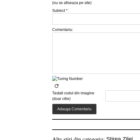
(nu se afiseaza pe site)
Subiect *:
Comentariu:
Tastati codul din imagine
(doar cifre)
Alte stiri din categoria:
Stirea Zilei