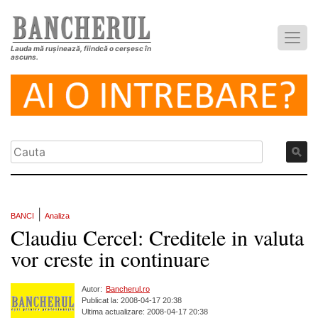
Lauda mă rușinează, fiindcă o cerșesc în
ascuns.
|
BANCI
Analiza
Claudiu Cercel: Creditele in valuta
vor creste in continuare
Autor:
Bancherul.ro
Publicat la: 2008-04-17 20:38
Ultima actualizare: 2008-04-17 20:38