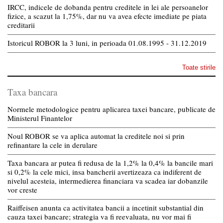
IRCC, indicele de dobanda pentru creditele in lei ale persoanelor
fizice, a scazut la 1,75%, dar nu va avea efecte imediate pe piata
creditarii
Istoricul ROBOR la 3 luni, in perioada 01.08.1995 - 31.12.2019
Toate stirile
Taxa bancara
Normele metodologice pentru aplicarea taxei bancare, publicate de
Ministerul Finantelor
Noul ROBOR se va aplica automat la creditele noi si prin
refinantare la cele in derulare
Taxa bancara ar putea fi redusa de la 1,2% la 0,4% la bancile mari
si 0,2% la cele mici, insa bancherii avertizeaza ca indiferent de
nivelul acesteia, intermedierea financiara va scadea iar dobanzile
vor creste
Raiffeisen anunta ca activitatea bancii a incetinit substantial din
cauza taxei bancare; strategia va fi reevaluata, nu vor mai fi