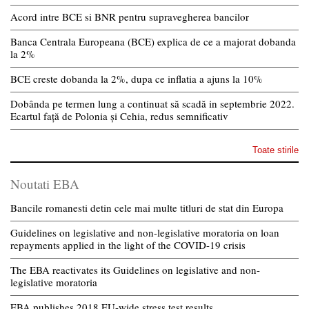
Acord intre BCE si BNR pentru supravegherea bancilor
Banca Centrala Europeana (BCE) explica de ce a majorat dobanda
la 2%
BCE creste dobanda la 2%, dupa ce inflatia a ajuns la 10%
Dobânda pe termen lung a continuat să scadă in septembrie 2022.
Ecartul față de Polonia și Cehia, redus semnificativ
Toate stirile
Noutati EBA
Bancile romanesti detin cele mai multe titluri de stat din Europa
Guidelines on legislative and non-legislative moratoria on loan
repayments applied in the light of the COVID-19 crisis
The EBA reactivates its Guidelines on legislative and non-
legislative moratoria
EBA publishes 2018 EU-wide stress test results