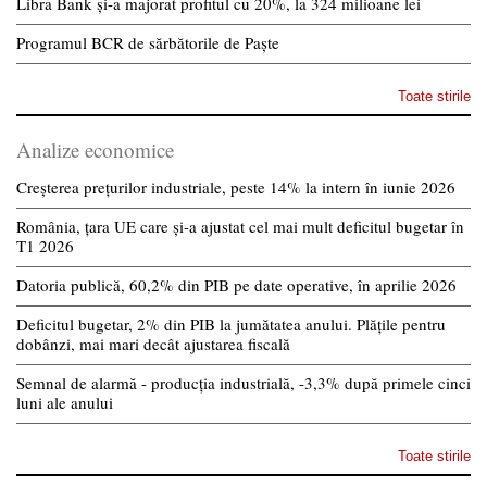
Libra Bank și-a majorat profitul cu 20%, la 324 milioane lei
Programul BCR de sărbătorile de Paște
Toate stirile
Analize economice
Creșterea prețurilor industriale, peste 14% la intern în iunie 2026
România, țara UE care și-a ajustat cel mai mult deficitul bugetar în
T1 2026
Datoria publică, 60,2% din PIB pe date operative, în aprilie 2026
Deficitul bugetar, 2% din PIB la jumătatea anului. Plățile pentru
dobânzi, mai mari decât ajustarea fiscală
Semnal de alarmă - producția industrială, -3,3% după primele cinci
luni ale anului
Toate stirile