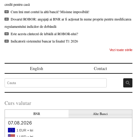
credit pentru casă
Cum îmi mut contul la altă bancă? Misiune imposibilă!
Dosarul ROBOR: angajați ai BNR ar fi acționat în nume propriu pentru modificarea
regulamentului indicilor de dobândă
Este acesta cântecul de lebădă al ROBOR-ului?
Indicatorii sistemului bancar la finalul T1 2026
Vezi toate stirile
English
Contact
Curs valutar
BNR
Alte Banci
07.08.2026
1 EUR = lei
1 USD = lei