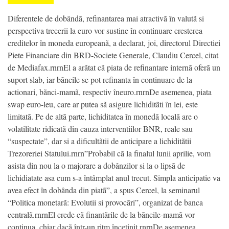
Diferentele de dobândã, refinantarea mai atractivã în valutã si
perspectiva trecerii la euro vor sustine în continuare cresterea
creditelor în moneda europeanã, a declarat, joi, directorul Directiei
Piete Financiare din BRD-Societe Generale, Claudiu Cercel, citat
de Mediafax.rnrnEl a arãtat cã piata de refinantare internã oferã un
suport slab, iar bãncile se pot refinanta în continuare de la
actionari, bãnci-mamã, respectiv îneuro.rnrnDe asemenea, piata
swap euro-leu, care ar putea sã asigure lichiditãti în lei, este
limitatã. Pe de altã parte, lichiditatea în monedã localã are o
volatilitate ridicatã din cauza interventiilor BNR, reale sau
“suspectate”, dar si a dificultãtii de anticipare a lichiditãtii
Trezoreriei Statului.rnrn”Probabil cã la finalul lunii aprilie, vom
asista din nou la o majorare a dobânzilor si la o lipsã de
lichidiatate asa cum s-a întâmplat anul trecut. Simpla anticipatie va
avea efect în dobânda din piatã”, a spus Cercel, la seminarul
“Politica monetarã: Evolutii si provocãri”, organizat de banca
centralã.rnrnEl crede cã finantãrile de la bãncile-mamã vor
continua, chiar dacã într-un ritm încetinit.rnrnDe asemenea,