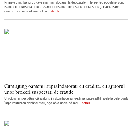
Primele cinci bănci cu cele mai mari dobânzi la depozitele în lei pentru populație sunt
Banca Transilvania, Intesa Sanpaolo Bank, Libra Bank, Vista Bank și Patria Bank,
conform clasamentului realizat...
detalii
Cum ajung oamenii supraîndatorați cu credite, cu ajutorul
unor brokeri suspectați de fraude
Un cititor ni s-a plâns că a ajuns în situația de a nu-și mai putea plăti ratele la cele două
împrumuturi cu dobânzi mari, așa că a decis să mai...
detalii