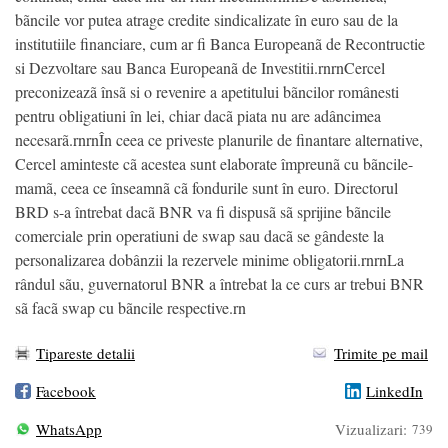
bãncile vor putea atrage credite sindicalizate în euro sau de la
institutiile financiare, cum ar fi Banca Europeanã de Recontructie
si Dezvoltare sau Banca Europeanã de Investitii.rnrnCercel
preconizeazã însã si o revenire a apetitului bãncilor românesti
pentru obligatiuni în lei, chiar dacã piata nu are adâncimea
necesarã.rnrnÎn ceea ce priveste planurile de finantare alternative,
Cercel aminteste cã acestea sunt elaborate împreunã cu bãncile-
mamã, ceea ce înseamnã cã fondurile sunt în euro. Directorul
BRD s-a întrebat dacã BNR va fi dispusã sã sprijine bãncile
comerciale prin operatiuni de swap sau dacã se gândeste la
personalizarea dobânzii la rezervele minime obligatorii.rnrnLa
rândul sãu, guvernatorul BNR a întrebat la ce curs ar trebui BNR
sã facã swap cu bãncile respective.rn
Tipareste detalii
Trimite pe mail
Facebook
LinkedIn
WhatsApp
Vizualizari:
739