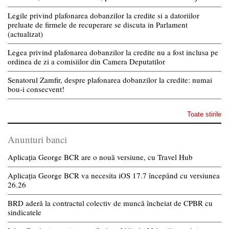
Legile privind plafonarea dobanzilor la credite si a datoriilor
preluate de firmele de recuperare se discuta in Parlament
(actualizat)
Legea privind plafonarea dobanzilor la credite nu a fost inclusa pe
ordinea de zi a comisiilor din Camera Deputatilor
Senatorul Zamfir, despre plafonarea dobanzilor la credite: numai
bou-i consecvent!
Toate stirile
Anunturi banci
Aplicația George BCR are o nouă versiune, cu Travel Hub
Aplicația George BCR va necesita iOS 17.7 începând cu versiunea
26.26
BRD aderă la contractul colectiv de muncă încheiat de CPBR cu
sindicatele