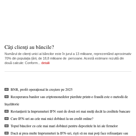
Câți clienți au băncile?
Numărul de clienți unici ai băncilor este în jurul a 13 milioane, reprezentând aproximativ
70% din populația țării, de 18,8 milioane de persoane. Acestă estimare rezultă din
două calcule: Conform...
detalii
BNR, profit operațional în creștere pe 2025
Recuperarea banilor sau criptomonedelor pierdute printr-o fraudă este o metodă de
înșelătorie
Restanțierii la împrumuturi IFN sunt de două ori mai mulți decât la creditele bancare
Care IFN-uri au cele mai mici dobânzi la un credit online?
Topul băncilor cu cele mai mari dobânzi pentru depozitele în lei ale firmelor
Dacă ai prea multe împrumuturi la IFN-uri, riști să nu mai poți face refinanțare sau