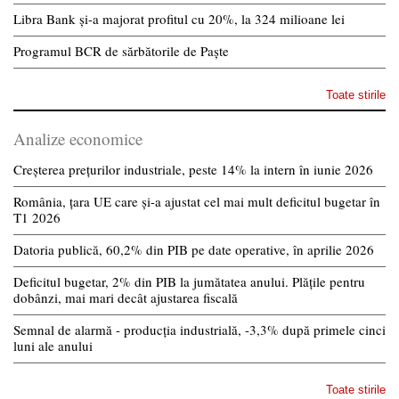
Libra Bank și-a majorat profitul cu 20%, la 324 milioane lei
Programul BCR de sărbătorile de Paște
Toate stirile
Analize economice
Creșterea prețurilor industriale, peste 14% la intern în iunie 2026
România, țara UE care și-a ajustat cel mai mult deficitul bugetar în
T1 2026
Datoria publică, 60,2% din PIB pe date operative, în aprilie 2026
Deficitul bugetar, 2% din PIB la jumătatea anului. Plățile pentru
dobânzi, mai mari decât ajustarea fiscală
Semnal de alarmă - producția industrială, -3,3% după primele cinci
luni ale anului
Toate stirile