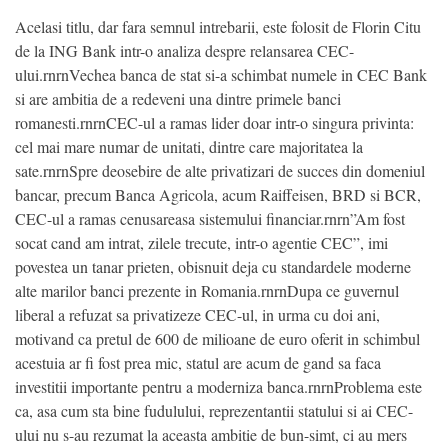
Acelasi titlu, dar fara semnul intrebarii, este folosit de Florin Citu
de la ING Bank intr-o analiza despre relansarea CEC-
ului.rnrnVechea banca de stat si-a schimbat numele in CEC Bank
si are ambitia de a redeveni una dintre primele banci
romanesti.rnrnCEC-ul a ramas lider doar intr-o singura privinta:
cel mai mare numar de unitati, dintre care majoritatea la
sate.rnrnSpre deosebire de alte privatizari de succes din domeniul
bancar, precum Banca Agricola, acum Raiffeisen, BRD si BCR,
CEC-ul a ramas cenusareasa sistemului financiar.rnrn”Am fost
socat cand am intrat, zilele trecute, intr-o agentie CEC”, imi
povestea un tanar prieten, obisnuit deja cu standardele moderne
alte marilor banci prezente in Romania.rnrnDupa ce guvernul
liberal a refuzat sa privatizeze CEC-ul, in urma cu doi ani,
motivand ca pretul de 600 de milioane de euro oferit in schimbul
acestuia ar fi fost prea mic, statul are acum de gand sa faca
investitii importante pentru a moderniza banca.rnrnProblema este
ca, asa cum sta bine fudulului, reprezentantii statului si ai CEC-
ului nu s-au rezumat la aceasta ambitie de bun-simt, ci au mers