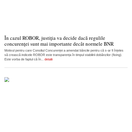
În cazul ROBOR, justiția va decide dacă regulile
concurenței sunt mai importante decât normele BNR
Motivul pentru care Consiliul Concurenței a amendat băncile pentru că s-ar fi înțeles
să crească indicele ROBOR este transparența în timpul stabilirii dobânzilor (fixing).
Este vorba de faptul că în...
detalii