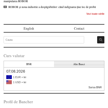
manipularea ROBOR
ROBOR și noua industrie a despăgubirilor: când indignarea ține loc de probă
Vezi toate stirile
English
Contact
Curs valutar
BNR
Alte Banci
07.08.2026
1 EUR = lei
1 USD = lei
Sursa BNR
Profil de Bancher