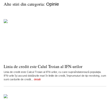
Alte stiri din categoria:
Opinie
Linia de credit este Calul Troian al IFN-urilor
Linia de credit este Calcul Troian al IFN-urilor, cu care supraîndatorează populația.
IFN-urile își ascund dobânzile mari în liniile de credit, împrumuturi de tip revolving, cum
sunt cardurile de credit...
detalii