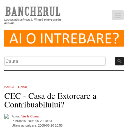
Lauda mă rușinează, fiindcă o cerșesc în
ascuns.
|
BANCI
Opinie
CEC - Casa de Extorcare a
Contribuabilului?
Autor:
Vasile Coman
Publicat la: 2008-05-20 10:53
Ultima actualizare: 2008-05-20 10:53