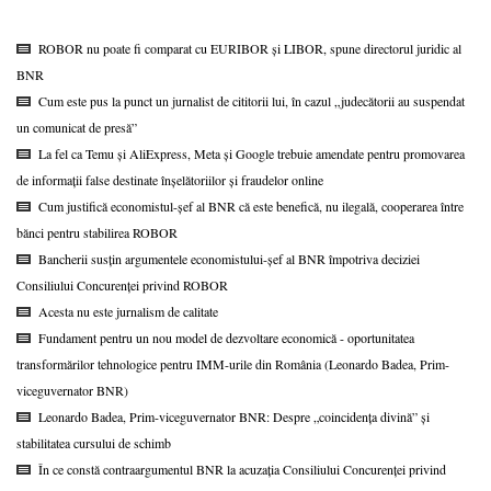
ROBOR nu poate fi comparat cu EURIBOR și LIBOR, spune directorul juridic al
BNR
Cum este pus la punct un jurnalist de cititorii lui, în cazul „judecătorii au suspendat
un comunicat de presă”
La fel ca Temu și AliExpress, Meta și Google trebuie amendate pentru promovarea
de informații false destinate înșelătoriilor și fraudelor online
Cum justifică economistul-șef al BNR că este benefică, nu ilegală, cooperarea între
bănci pentru stabilirea ROBOR
Bancherii susțin argumentele economistului-șef al BNR împotriva deciziei
Consiliului Concurenței privind ROBOR
Acesta nu este jurnalism de calitate
Fundament pentru un nou model de dezvoltare economică - oportunitatea
transformărilor tehnologice pentru IMM-urile din România (Leonardo Badea, Prim-
viceguvernator BNR)
Leonardo Badea, Prim-viceguvernator BNR: Despre „coincidența divină” și
stabilitatea cursului de schimb
În ce constă contraargumentul BNR la acuzația Consiliului Concurenței privind