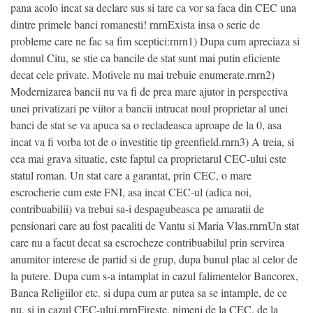
pana acolo incat sa declare sus si tare ca vor sa faca din CEC una
dintre primele banci romanesti! rnrnExista insa o serie de
probleme care ne fac sa fim sceptici:rnrn1) Dupa cum apreciaza si
domnul Citu, se stie ca bancile de stat sunt mai putin eficiente
decat cele private. Motivele nu mai trebuie enumerate.rnrn2)
Modernizarea bancii nu va fi de prea mare ajutor in perspectiva
unei privatizari pe viitor a bancii intrucat noul proprietar al unei
banci de stat se va apuca sa o recladeasca aproape de la 0, asa
incat va fi vorba tot de o investitie tip greenfield.rnrn3) A treia, si
cea mai grava situatie, este faptul ca proprietarul CEC-ului este
statul roman. Un stat care a garantat, prin CEC, o mare
escrocherie cum este FNI, asa incat CEC-ul (adica noi,
contribuabilii) va trebui sa-i despagubeasca pe amaratii de
pensionari care au fost pacaliti de Vantu si Maria Vlas.rnrnUn stat
care nu a facut decat sa escrocheze contribuabilul prin servirea
anumitor interese de partid si de grup, dupa bunul plac al celor de
la putere. Dupa cum s-a intamplat in cazul falimentelor Bancorex,
Banca Religiilor etc. si dupa cum ar putea sa se intample, de ce
nu, si in cazul CEC-ului.rnrnFireste, nimeni de la CEC, de la