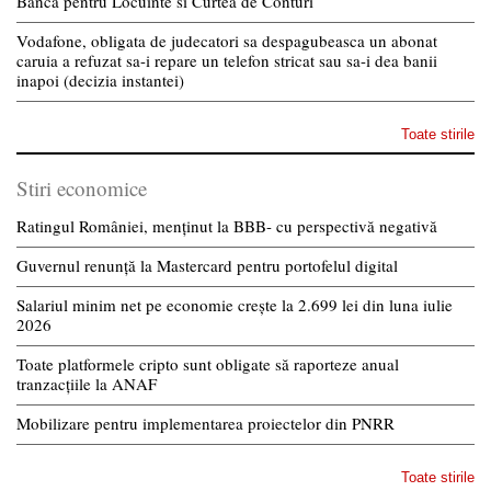
Banca pentru Locuinte si Curtea de Conturi
Vodafone, obligata de judecatori sa despagubeasca un abonat
caruia a refuzat sa-i repare un telefon stricat sau sa-i dea banii
inapoi (decizia instantei)
Toate stirile
Stiri economice
Ratingul României, menținut la BBB- cu perspectivă negativă
Guvernul renunță la Mastercard pentru portofelul digital
Salariul minim net pe economie crește la 2.699 lei din luna iulie
2026
Toate platformele cripto sunt obligate să raporteze anual
tranzacțiile la ANAF
Mobilizare pentru implementarea proiectelor din PNRR
Toate stirile