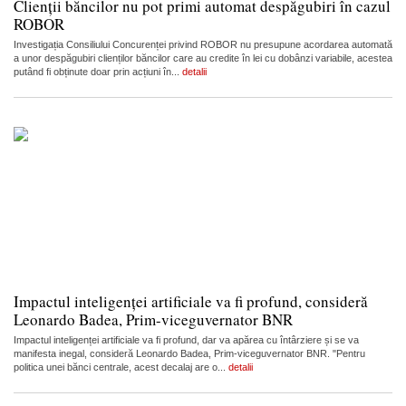
Clienții băncilor nu pot primi automat despăgubiri în cazul
ROBOR
Investigația Consiliului Concurenței privind ROBOR nu presupune acordarea automată
a unor despăgubiri clienților băncilor care au credite în lei cu dobânzi variabile, acestea
putând fi obținute doar prin acțiuni în...
detalii
Impactul inteligenței artificiale va fi profund, consideră
Leonardo Badea, Prim-viceguvernator BNR
Impactul inteligenței artificiale va fi profund, dar va apărea cu întârziere și se va
manifesta inegal, consideră Leonardo Badea, Prim-viceguvernator BNR. "Pentru
politica unei bănci centrale, acest decalaj are o...
detalii