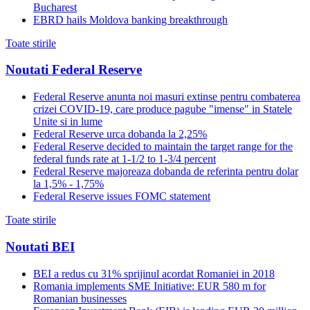
Bucharest
EBRD hails Moldova banking breakthrough
Toate stirile
Noutati Federal Reserve
Federal Reserve anunta noi masuri extinse pentru combaterea
crizei COVID-19, care produce pagube "imense" in Statele
Unite si in lume
Federal Reserve urca dobanda la 2,25%
Federal Reserve decided to maintain the target range for the
federal funds rate at 1-1/2 to 1-3/4 percent
Federal Reserve majoreaza dobanda de referinta pentru dolar
la 1,5% - 1,75%
Federal Reserve issues FOMC statement
Toate stirile
Noutati BEI
BEI a redus cu 31% sprijinul acordat Romaniei in 2018
Romania implements SME Initiative: EUR 580 m for
Romanian businesses