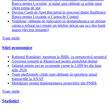
Banca pentru Locuinte, si statul sunt obligati sa achite unui
client prima de stat
Decizia Curtii de Apel Bucuresti in procesul dintre Raiffeisen
Banca pentru Locuinte si Curtea de Conturi
Vodafone, obligata de judecatori sa despagubeasca un abonat
caruia a refuzat sa-i repare un telefon stricat sau sa-i dea banii
inapoi (decizia instantei)
Toate stirile
Stiri economice
Ratingul României, menținut la BBB- cu perspectivă negativă
Guvernul renunță la Mastercard pentru portofelul digital
Salariul minim net pe economie crește la 2.699 lei din luna
iulie 2026
Toate platformele cripto sunt obligate să raporteze anual
tranzacțiile la ANAF
Mobilizare pentru implementarea proiectelor din PNRR
Toate stirile
Statistici