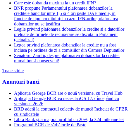
Care este dobanda maxima la un credit IFN?
BNR propune Parlamentului plafonarea dobanzilor la
creditele bancilor intre 1,5 si 4 ori peste DAE medie, in
functie de tipul creditului; in cazul IFN-urilor, plafonarea
dobanzilor nu se justifica
Legile privind plafonarea dobanzilor la credite si a datoriilor
preluate de firmele de recuperare se discuta in Parlament
(actualizat)
Legea privind plafonarea dobanzilor la credite nu a fost
inclusa pe ordinea de zi a comisiilor din Camera Deputatilor
Senatorul Zamfir, despre plafonarea dobanzilor la credite:
numai bou-i consecvent!
Toate stirile
Anunturi banci
Aplicația George BCR are o nouă versiune, cu Travel Hub
Aplicația George BCR va necesita iOS 17.7 începând cu
versiunea 26.26
BRD aderă la contractul colectiv de muncă încheiat de CPBR
cu sindicatele
Libra Bank și-a majorat profitul cu 20%, la 324 milioane lei
Programul BCR de sărbătorile de Paște