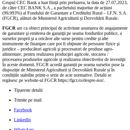
Grupul CEC Bank a luat ființă prin preluarea, la data de 27.07.2023,
de către CEC BANK S.A., a pachetului majoritar de acțiuni
(99,993%) al Fondului de Garantare a Creditului Rural – I.F.N. S.A.
(FGCR), alături de Ministerul Agriculturii și Dezvoltării Rurale.
FGCR
are ca obiect principal de activitate asumarea de angajamente
de garantare şi emiterea de garanţii pe seama fondurilor publice, a
surselor proprii şi a oricăror alte surse pentru credite şi alte
instrumente de finanţare care pot fi obţinute de persoane fizice şi
juridice – producători agricoli şi procesatori de produse agro-
alimentare, pentru realizarea producţiei agricole, stocarea /
procesarea produselor agricole şi realizarea obiectivelor de investiţii
în aceste domenii. FGCR acordă garanții pe seama surselor puse la
dispoziție de Ministerul Agriculturii și Dezvoltării Rurale și în
condițiile stabilite printr-o serie de acte normative. Detalii se
regăsesc pe website-ul FGCR https://fgcr.ro/despre-noi/.
Tipareste detalii
Trimite pe mail
Facebook
LinkedIn
WhatsApp