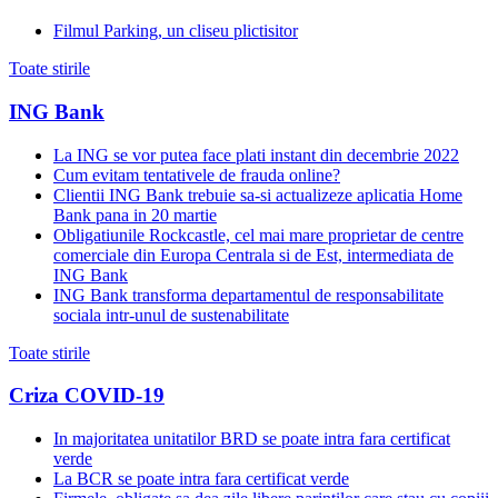
Filmul Parking, un cliseu plictisitor
Toate stirile
ING Bank
La ING se vor putea face plati instant din decembrie 2022
Cum evitam tentativele de frauda online?
Clientii ING Bank trebuie sa-si actualizeze aplicatia Home
Bank pana in 20 martie
Obligatiunile Rockcastle, cel mai mare proprietar de centre
comerciale din Europa Centrala si de Est, intermediata de
ING Bank
ING Bank transforma departamentul de responsabilitate
sociala intr-unul de sustenabilitate
Toate stirile
Criza COVID-19
In majoritatea unitatilor BRD se poate intra fara certificat
verde
La BCR se poate intra fara certificat verde