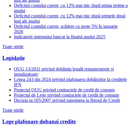
luni ale anului
Deficitul contului curent, cu 12% mai mic după prima treime a
anului
Deficitul contului curent, cu 12% mai mic după primele două
luni ale anului
Deficitul contului curent, scădere cu peste 5% în ianuarie
2026
Indicatorii sistemului bancar la finalul anului 2025
Toate stirile
Legislatie
OUG 13/2011 privind dobânda legală remuneratorie și
penalizatoare
Legea 243 din 2024 privind plafonarea dobânzilor la creditele
IFN
Proiectul OUG privind contractele de credit de consum
Proiectul de Lege privind contractele de credit de consum
Decizia nr.105/2007 privind raportarea la Biroul de Credit
Toate stirile
Lege plafonare dobanzi credite