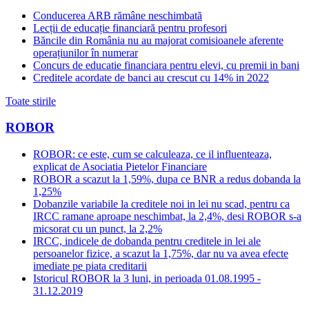
Conducerea ARB rămâne neschimbată
Lecții de educație financiară pentru profesori
Băncile din România nu au majorat comisioanele aferente
operațiunilor în numerar
Concurs de educatie financiara pentru elevi, cu premii in bani
Creditele acordate de banci au crescut cu 14% in 2022
Toate stirile
ROBOR
ROBOR: ce este, cum se calculeaza, ce il influenteaza,
explicat de Asociatia Pietelor Financiare
ROBOR a scazut la 1,59%, dupa ce BNR a redus dobanda la
1,25%
Dobanzile variabile la creditele noi in lei nu scad, pentru ca
IRCC ramane aproape neschimbat, la 2,4%, desi ROBOR s-a
micsorat cu un punct, la 2,2%
IRCC, indicele de dobanda pentru creditele in lei ale
persoanelor fizice, a scazut la 1,75%, dar nu va avea efecte
imediate pe piata creditarii
Istoricul ROBOR la 3 luni, in perioada 01.08.1995 -
31.12.2019