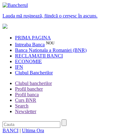
Lauda mă rușinează, fiindcă o cerșesc în ascuns.
PRIMA PAGINA
NOU
Intreaba Banca
Banca Nationala a Romaniei (BNR)
RECLAMATII BANCI
ECONOMIE
IFN
Clubul Bancherilor
Clubul bancherilor
Profil bancher
Profil banca
Curs BNR
Search
Newsletter
BANCI
|
Ultima Ora