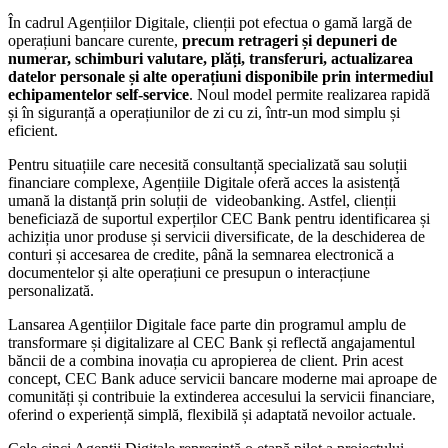
În cadrul Agențiilor Digitale, clienții pot efectua o gamă largă de
operațiuni bancare curente,
precum retrageri și depuneri de
numerar, schimburi valutare, plăți, transferuri, actualizarea
datelor personale și alte operațiuni disponibile prin intermediul
echipamentelor self-service
. Noul model permite realizarea rapidă
și în siguranță a operațiunilor de zi cu zi, într-un mod simplu și
eficient.
Pentru situațiile care necesită consultanță specializată sau soluții
financiare complexe, Agențiile Digitale oferă acces la asistență
umană la distanță prin soluții de videobanking. Astfel, clienții
beneficiază de suportul experților CEC Bank pentru identificarea și
achiziția unor produse și servicii diversificate, de la deschiderea de
conturi și accesarea de credite, până la semnarea electronică a
documentelor și alte operațiuni ce presupun o interacțiune
personalizată.
Lansarea Agențiilor Digitale face parte din programul amplu de
transformare și digitalizare al CEC Bank și reflectă angajamentul
băncii de a combina inovația cu apropierea de client. Prin acest
concept, CEC Bank aduce servicii bancare moderne mai aproape de
comunități și contribuie la extinderea accesului la servicii financiare,
oferind o experiență simplă, flexibilă și adaptată nevoilor actuale.