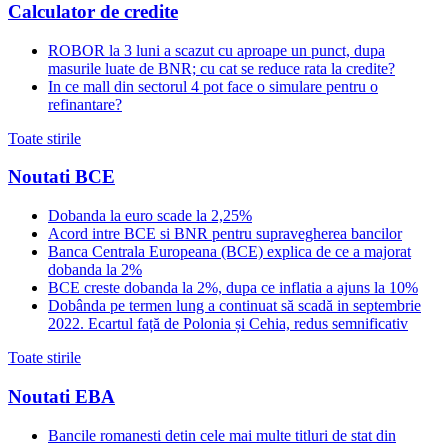
Calculator de credite
ROBOR la 3 luni a scazut cu aproape un punct, dupa
masurile luate de BNR; cu cat se reduce rata la credite?
In ce mall din sectorul 4 pot face o simulare pentru o
refinantare?
Toate stirile
Noutati BCE
Dobanda la euro scade la 2,25%
Acord intre BCE si BNR pentru supravegherea bancilor
Banca Centrala Europeana (BCE) explica de ce a majorat
dobanda la 2%
BCE creste dobanda la 2%, dupa ce inflatia a ajuns la 10%
Dobânda pe termen lung a continuat să scadă in septembrie
2022. Ecartul față de Polonia și Cehia, redus semnificativ
Toate stirile
Noutati EBA
Bancile romanesti detin cele mai multe titluri de stat din