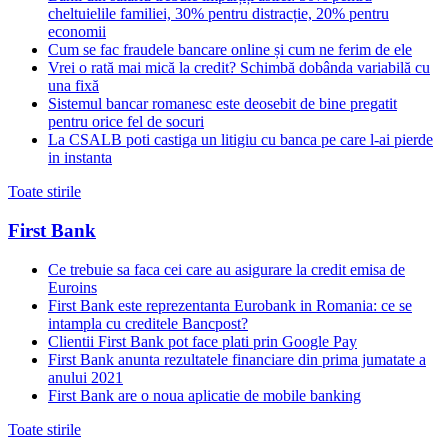
cheltuielile familiei, 30% pentru distracție, 20% pentru
economii
Cum se fac fraudele bancare online și cum ne ferim de ele
Vrei o rată mai mică la credit? Schimbă dobânda variabilă cu
una fixă
Sistemul bancar romanesc este deosebit de bine pregatit
pentru orice fel de socuri
La CSALB poti castiga un litigiu cu banca pe care l-ai pierde
in instanta
Toate stirile
First Bank
Ce trebuie sa faca cei care au asigurare la credit emisa de
Euroins
First Bank este reprezentanta Eurobank in Romania: ce se
intampla cu creditele Bancpost?
Clientii First Bank pot face plati prin Google Pay
First Bank anunta rezultatele financiare din prima jumatate a
anului 2021
First Bank are o noua aplicatie de mobile banking
Toate stirile