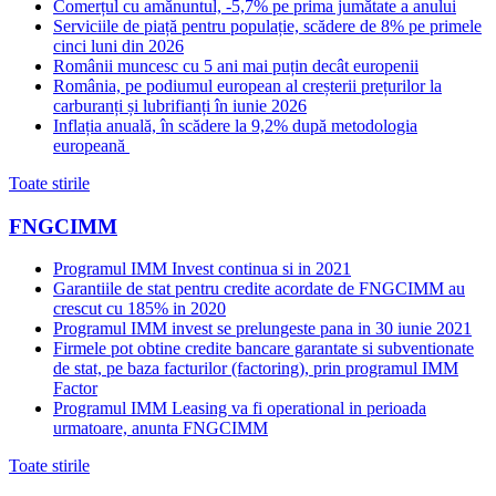
Comerțul cu amănuntul, -5,7% pe prima jumătate a anului
Serviciile de piață pentru populație, scădere de 8% pe primele
cinci luni din 2026
Românii muncesc cu 5 ani mai puțin decât europenii
România, pe podiumul european al creșterii prețurilor la
carburanți și lubrifianți în iunie 2026
Inflația anuală, în scădere la 9,2% după metodologia
europeană
Toate stirile
FNGCIMM
Programul IMM Invest continua si in 2021
Garantiile de stat pentru credite acordate de FNGCIMM au
crescut cu 185% in 2020
Programul IMM invest se prelungeste pana in 30 iunie 2021
Firmele pot obtine credite bancare garantate si subventionate
de stat, pe baza facturilor (factoring), prin programul IMM
Factor
Programul IMM Leasing va fi operational in perioada
urmatoare, anunta FNGCIMM
Toate stirile