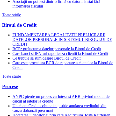
Asociații nu pot ieși dintr-o firmă cu datorii la stat fără
informarea fiscului
Toate stirile
Biroul de Credit
FUNDAMENTAREA LEGALITATII PRELUCRARII
DATELOR PERSONALE IN SISTEMUL BIROULUI DE
CREDIT
BCR: prelucrarea datelor personale la Biroul de Credit
Care banci si IFN-uri raporteaza clientii la Biroul de Credit
Ce trebuie sa stim despre Biroul de Credit
Care este procedura BCR de raportare a clientilor la Biroul de
Credit
Toate stirile
Procese
ANPC pierde un proces cu Intesa si ARB privind modul de
calcul al ratelor la credite
Un client Credius obtine in justitie anularea creditului, din
cauza dobanzii prea mari
Hotararea judecatoriei prin care Aedificium, fosta Raiffeisen