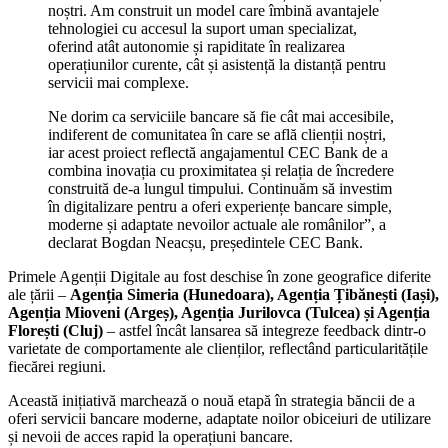
noștri. Am construit un model care îmbină avantajele
tehnologiei cu accesul la suport uman specializat,
oferind atât autonomie și rapiditate în realizarea
operațiunilor curente, cât și asistență la distanță pentru
servicii mai complexe.
Ne dorim ca serviciile bancare să fie cât mai accesibile,
indiferent de comunitatea în care se află clienții noștri,
iar acest proiect reflectă angajamentul CEC Bank de a
combina inovația cu proximitatea și relația de încredere
construită de-a lungul timpului. Continuăm să investim
în digitalizare pentru a oferi experiențe bancare simple,
moderne și adaptate nevoilor actuale ale românilor”, a
declarat Bogdan Neacșu, președintele CEC Bank.
Primele Agenții Digitale au fost deschise în zone geografice diferite
ale țării –
Agenția Simeria (Hunedoara), Agenția Țibănești (Iași),
Agenția Mioveni (Argeș), Agenția Jurilovca (Tulcea) și Agenția
Florești (Cluj)
– astfel încât lansarea să integreze feedback dintr-o
varietate de comportamente ale clienților, reflectând particularitățile
fiecărei regiuni.
Această inițiativă marchează o nouă etapă în strategia băncii de a
oferi servicii bancare moderne, adaptate noilor obiceiuri de utilizare
și nevoii de acces rapid la operațiuni bancare.