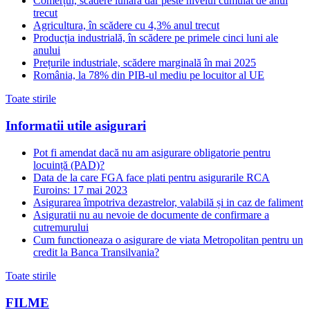
Comerțul, scădere lunară dar peste nivelul cumulat de anul
trecut
Agricultura, în scădere cu 4,3% anul trecut
Producția industrială, în scădere pe primele cinci luni ale
anului
Prețurile industriale, scădere marginală în mai 2025
România, la 78% din PIB-ul mediu pe locuitor al UE
Toate stirile
Informatii utile asigurari
Pot fi amendat dacă nu am asigurare obligatorie pentru
locuință (PAD)?
Data de la care FGA face plati pentru asigurarile RCA
Euroins: 17 mai 2023
Asigurarea împotriva dezastrelor, valabilă și in caz de faliment
Asiguratii nu au nevoie de documente de confirmare a
cutremurului
Cum functioneaza o asigurare de viata Metropolitan pentru un
credit la Banca Transilvania?
Toate stirile
FILME