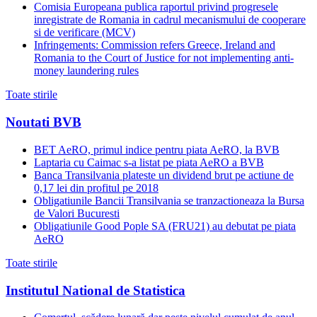
Comisia Europeana publica raportul privind progresele
inregistrate de Romania in cadrul mecanismului de cooperare
si de verificare (MCV)
Infringements: Commission refers Greece, Ireland and
Romania to the Court of Justice for not implementing anti-
money laundering rules
Toate stirile
Noutati BVB
BET AeRO, primul indice pentru piata AeRO, la BVB
Laptaria cu Caimac s-a listat pe piata AeRO a BVB
Banca Transilvania plateste un dividend brut pe actiune de
0,17 lei din profitul pe 2018
Obligatiunile Bancii Transilvania se tranzactioneaza la Bursa
de Valori Bucuresti
Obligatiunile Good Pople SA (FRU21) au debutat pe piata
AeRO
Toate stirile
Institutul National de Statistica