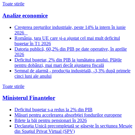
Toate stirile
Analize economice
Creșterea prețurilor industriale, peste 14% la intern în iunie
2026
România, țara UE care și-a ajustat cel mai mult deficitul
bugetar în T1 2026
Datoria publică, 60,2% din PIB pe date operative, în aprilie
2026
Deficitul bugetar, 2% din PIB la jumătatea anului. Plățile
pentru dobânzi, mai mari decât ajustarea fiscală
Semnal de alarmă - producția industrială, -3,3% după primele
cinci luni ale anului
Toate stirile
Ministerul Finantelor
Deficitul bugetar s-a redus la 2% din PIB
Măsuri pentru accelerarea absorbției fondurilor europene
Bilete la băi pentru pensionari în 2026
Declarația Unică precompletată se găsește în secțiunea Mesaje
din Spațiul Privat Virtual (SPV)