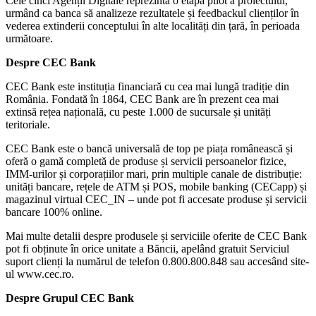
Cele cinci Agenții Digitale reprezintă o etapă pilot a proiectului,
urmând ca banca să analizeze rezultatele și feedbackul clienților în
vederea extinderii conceptului în alte localități din țară, în perioada
următoare.
Despre CEC Bank
CEC Bank este instituția financiară cu cea mai lungă tradiție din
România. Fondată în 1864, CEC Bank are în prezent cea mai
extinsă rețea națională, cu peste 1.000 de sucursale și unități
teritoriale.
CEC Bank este o bancă universală de top pe piața românească și
oferă o gamă completă de produse și servicii persoanelor fizice,
IMM-urilor și corporațiilor mari, prin multiple canale de distribuție:
unități bancare, rețele de ATM și POS, mobile banking (CECapp) și
magazinul virtual CEC_IN – unde pot fi accesate produse și servicii
bancare 100% online.
Mai multe detalii despre produsele și serviciile oferite de CEC Bank
pot fi obținute în orice unitate a Băncii, apelând gratuit Serviciul
suport clienți la numărul de telefon 0.800.800.848 sau accesând site-
ul www.cec.ro.
Despre Grupul CEC Bank