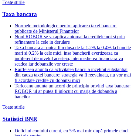
Toate stirile
Taxa bancara
Normele metodologice pentru aplicarea taxei bancare,
publicate de Ministerul Finantelor
Noul ROBOR se va aplica automat la creditele noi si prin
refinantare la cele in derulare
Taxa bancara ar putea fi redusa de la 1,2% la 0,4% la bancile
mari si 0,2% la cele mici, insa bancherii avertizeaza ca
indiferent de nivelul acesteia, intermedierea financiara va
scadea iar dobanzile vor creste
Raiffeisen anunta ca activitatea bancii a incetinit substantial
din cauza taxei bancare; strategia va fi reevaluata, nu vor mai
fi acordate credite cu dobanzi mici
Tariceanu anunta un acord de principiu privind taxa bancara:
ROBOR-ul ar putea fi inlocuit cu marja de dobanda a
bancilor
Toate stirile
Statistici BNR
Deficitul contului curent, cu 5% mai mic după primele cinci