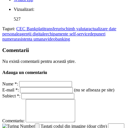
Vizualizari:
527
Taguri:
CEC Bank
plati
transferuri
schimb valutar
actualizare date
personale
agenții digitale
echipamente self-service
depuneri
numerar
asistenta umana
videobanking
Comentarii
Nu există comentarii pentru această știre.
Adauga un comentariu
Nume *:
E-mail *:
(nu se afiseaza pe site)
Subiect *:
Comentariu:
Tastati codul din imagine (doar cifre)