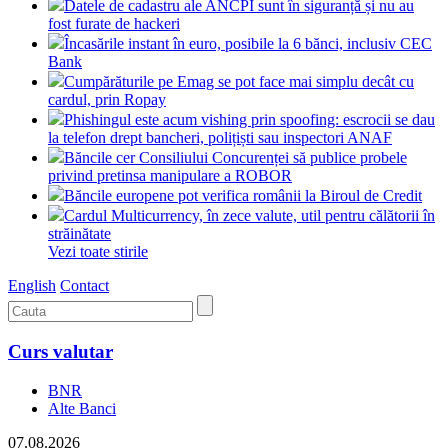
Datele de cadastru ale ANCPI sunt în siguranță și nu au
fost furate de hackeri
Încasările instant în euro, posibile la 6 bănci, inclusiv CEC
Bank
Cumpărăturile pe Emag se pot face mai simplu decât cu
cardul, prin Ropay
Phishingul este acum vishing prin spoofing: escrocii se dau
la telefon drept bancheri, polițiști sau inspectori ANAF
Băncile cer Consiliului Concurenței să publice probele
privind pretinsa manipulare a ROBOR
Băncile europene pot verifica românii la Biroul de Credit
Cardul Multicurrency, în zece valute, util pentru călătorii în
străinătate
Vezi toate stirile
English
Contact
Curs valutar
BNR
Alte Banci
07.08.2026