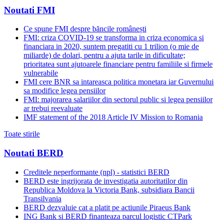
Noutati FMI
Ce spune FMI despre băncile românești
FMI: criza COVID-19 se transforma in criza economica si
financiara in 2020, suntem pregatiti cu 1 trilion (o mie de
miliarde) de dolari, pentru a ajuta tarile in dificultate;
prioritatea sunt ajutoarele financiare pentru familiile si firmele
vulnerabile
FMI cere BNR sa intareasca politica monetara iar Guvernului
sa modifice legea pensiilor
FMI: majorarea salariilor din sectorul public si legea pensiilor
ar trebui reevaluate
IMF statement of the 2018 Article IV Mission to Romania
Toate stirile
Noutati BERD
Creditele neperformante (npl) - statistici BERD
BERD este ingrijorata de investigatia autoritatilor din
Republica Moldova la Victoria Bank, subsidiara Bancii
Transilvania
BERD dezvaluie cat a platit pe actiunile Piraeus Bank
ING Bank si BERD finanteaza parcul logistic CTPark