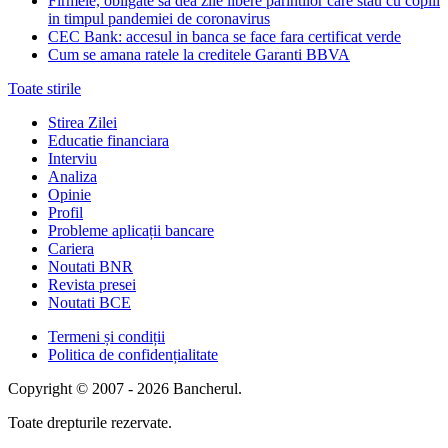
Firmele, obligate sa dea zile libere parintilor care stau cu copiii
in timpul pandemiei de coronavirus
CEC Bank: accesul in banca se face fara certificat verde
Cum se amana ratele la creditele Garanti BBVA
Toate stirile
Stirea Zilei
Educatie financiara
Interviu
Analiza
Opinie
Profil
Probleme aplicații bancare
Cariera
Noutati BNR
Revista presei
Noutati BCE
Termeni și condiții
Politica de confidențialitate
Copyright © 2007 - 2026 Bancherul.
Toate drepturile rezervate.