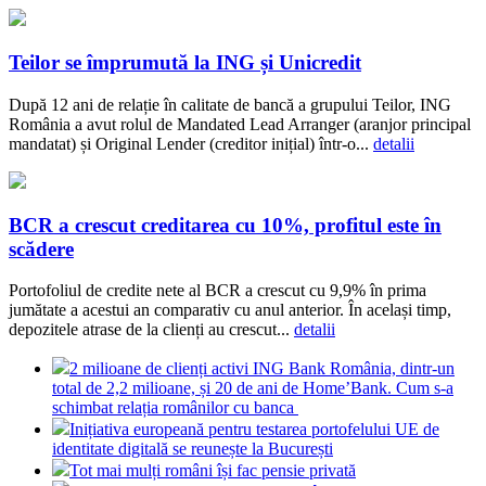
Teilor se împrumută la ING și Unicredit
După 12 ani de relație în calitate de bancă a grupului Teilor, ING
România a avut rolul de Mandated Lead Arranger (aranjor principal
mandatat) și Original Lender (creditor inițial) într-o...
detalii
BCR a crescut creditarea cu 10%, profitul este în
scădere
Portofoliul de credite nete al BCR a crescut cu 9,9% în prima
jumătate a acestui an comparativ cu anul anterior. În același timp,
depozitele atrase de la clienți au crescut...
detalii
2 milioane de clienți activi ING Bank România, dintr-un
total de 2,2 milioane, și 20 de ani de Home’Bank. Cum s-a
schimbat relația românilor cu banca
Inițiativa europeană pentru testarea portofelului UE de
identitate digitală se reunește la București
Tot mai mulți români își fac pensie privată