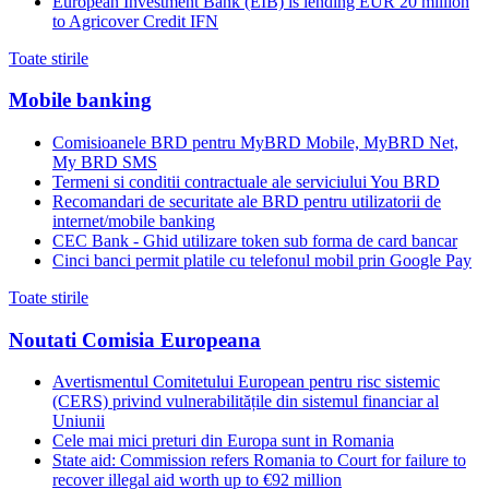
European Investment Bank (EIB) is lending EUR 20 million
to Agricover Credit IFN
Toate stirile
Mobile banking
Comisioanele BRD pentru MyBRD Mobile, MyBRD Net,
My BRD SMS
Termeni si conditii contractuale ale serviciului You BRD
Recomandari de securitate ale BRD pentru utilizatorii de
internet/mobile banking
CEC Bank - Ghid utilizare token sub forma de card bancar
Cinci banci permit platile cu telefonul mobil prin Google Pay
Toate stirile
Noutati Comisia Europeana
Avertismentul Comitetului European pentru risc sistemic
(CERS) privind vulnerabilitățile din sistemul financiar al
Uniunii
Cele mai mici preturi din Europa sunt in Romania
State aid: Commission refers Romania to Court for failure to
recover illegal aid worth up to €92 million