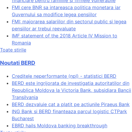
financiare pentru familiile si firmele vulnerabile
FMI cere BNR sa intareasca politica monetara iar
Guvernului sa modifice legea pensiilor
FMI: majorarea salariilor din sectorul public si legea
pensiilor ar trebui reevaluate
IMF statement of the 2018 Article IV Mission to
Romania
Toate stirile
Noutati BERD
Creditele neperformante (npl) - statistici BERD
BERD este ingrijorata de investigatia autoritatilor din
Republica Moldova la Victoria Bank, subsidiara Bancii
Transilvania
BERD dezvaluie cat a platit pe actiunile Piraeus Bank
ING Bank si BERD finanteaza parcul logistic CTPark
Bucharest
EBRD hails Moldova banking breakthrough