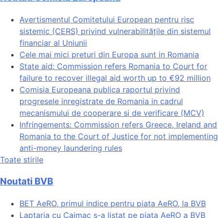
Avertismentul Comitetului European pentru risc
sistemic (CERS) privind vulnerabilitățile din sistemul
financiar al Uniunii
Cele mai mici preturi din Europa sunt in Romania
State aid: Commission refers Romania to Court for
failure to recover illegal aid worth up to €92 million
Comisia Europeana publica raportul privind
progresele inregistrate de Romania in cadrul
mecanismului de cooperare si de verificare (MCV)
Infringements: Commission refers Greece, Ireland and
Romania to the Court of Justice for not implementing
anti-money laundering rules
Toate stirile
Noutati BVB
BET AeRO, primul indice pentru piata AeRO, la BVB
Laptaria cu Caimac s-a listat pe piata AeRO a BVB