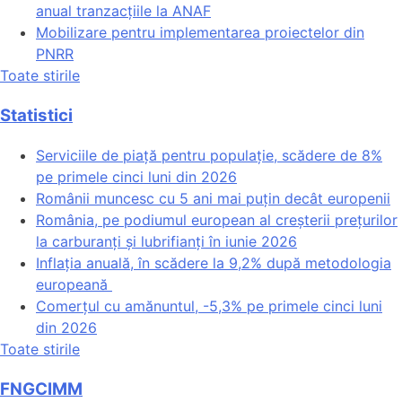
anual tranzacțiile la ANAF
Mobilizare pentru implementarea proiectelor din
PNRR
Toate stirile
Statistici
Serviciile de piață pentru populație, scădere de 8%
pe primele cinci luni din 2026
Românii muncesc cu 5 ani mai puțin decât europenii
România, pe podiumul european al creșterii prețurilor
la carburanți și lubrifianți în iunie 2026
Inflația anuală, în scădere la 9,2% după metodologia
europeană
Comerțul cu amănuntul, -5,3% pe primele cinci luni
din 2026
Toate stirile
FNGCIMM