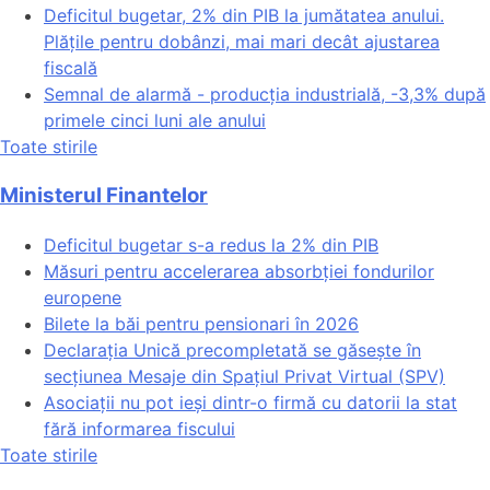
Deficitul bugetar, 2% din PIB la jumătatea anului.
Plățile pentru dobânzi, mai mari decât ajustarea
fiscală
Semnal de alarmă - producția industrială, -3,3% după
primele cinci luni ale anului
Toate stirile
Ministerul Finantelor
Deficitul bugetar s-a redus la 2% din PIB
Măsuri pentru accelerarea absorbției fondurilor
europene
Bilete la băi pentru pensionari în 2026
Declarația Unică precompletată se găsește în
secțiunea Mesaje din Spațiul Privat Virtual (SPV)
Asociații nu pot ieși dintr-o firmă cu datorii la stat
fără informarea fiscului
Toate stirile