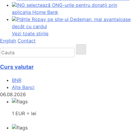
ING selectează ONG-urile pentru donații prin
aplicația Home Bank
Plățile Ropay pe site-ul Dedeman, mai avantajoase
decât cu cardul
Vezi toate stirile
English
Contact
Curs valutar
BNR
Alte Banci
06.08.2026
1 EUR = lei