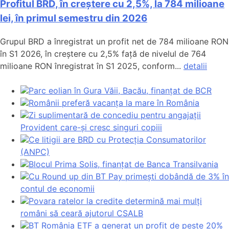
Profitul BRD, în creștere cu 2,5%, la 784 milioane
lei, în primul semestru din 2026
Grupul BRD a înregistrat un profit net de 784 milioane RON
în S1 2026, în creștere cu 2,5% față de nivelul de 764
milioane RON înregistrat în S1 2025, conform...
detalii
Parc eolian în Gura Văii, Bacău, finanțat de BCR
Românii preferă vacanța la mare în România
Zi suplimentară de concediu pentru angajații
Provident care-și cresc singuri copiii
Ce litigii are BRD cu Protecția Consumatorilor
(ANPC)
Blocul Prima Solis, finanțat de Banca Transilvania
Cu Round up din BT Pay primești dobândă de 3% în
contul de economii
Povara ratelor la credite determină mai mulți
români să ceară ajutorul CSALB
BT România ETF a generat un profit de peste 20%