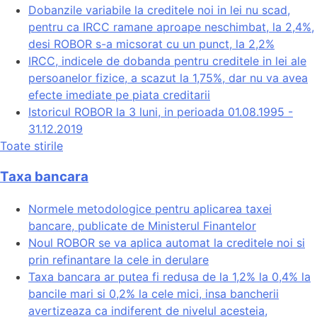
Dobanzile variabile la creditele noi in lei nu scad,
pentru ca IRCC ramane aproape neschimbat, la 2,4%,
desi ROBOR s-a micsorat cu un punct, la 2,2%
IRCC, indicele de dobanda pentru creditele in lei ale
persoanelor fizice, a scazut la 1,75%, dar nu va avea
efecte imediate pe piata creditarii
Istoricul ROBOR la 3 luni, in perioada 01.08.1995 -
31.12.2019
Toate stirile
Taxa bancara
Normele metodologice pentru aplicarea taxei
bancare, publicate de Ministerul Finantelor
Noul ROBOR se va aplica automat la creditele noi si
prin refinantare la cele in derulare
Taxa bancara ar putea fi redusa de la 1,2% la 0,4% la
bancile mari si 0,2% la cele mici, insa bancherii
avertizeaza ca indiferent de nivelul acesteia,