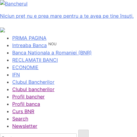
Niciun preț nu e prea mare pentru a te avea pe tine însuți.
PRIMA PAGINA
NOU
Intreaba Banca
Banca Nationala a Romaniei (BNR)
RECLAMATII BANCI
ECONOMIE
IFN
Clubul Bancherilor
Clubul bancherilor
Profil bancher
Profil banca
Curs BNR
Search
Newsletter