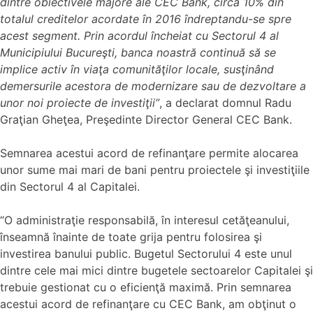
dintre obiectivele majore ale CEC Bank, circa 10% din
totalul creditelor acordate în 2016 îndreptandu-se spre
acest segment. Prin acordul încheiat cu Sectorul 4 al
Municipiului Bucureşti, banca noastră continuă să se
implice activ în viaţa comunităţilor locale, susţinând
demersurile acestora de modernizare sau de dezvoltare a
unor noi proiecte de investiţii”
, a declarat domnul Radu
Graţian Gheţea, Preşedinte Director General CEC Bank.
Semnarea acestui acord de refinanţare permite alocarea
unor sume mai mari de bani pentru proiectele şi investiţiile
din Sectorul 4 al Capitalei.
“O administraţie responsabilă, în interesul cetăţeanului,
înseamnă înainte de toate grija pentru folosirea şi
investirea banului public. Bugetul Sectorului 4 este unul
dintre cele mai mici dintre bugetele sectoarelor Capitalei şi
trebuie gestionat cu o eficienţă maximă. Prin semnarea
acestui acord de refinanţare cu CEC Bank, am obţinut o