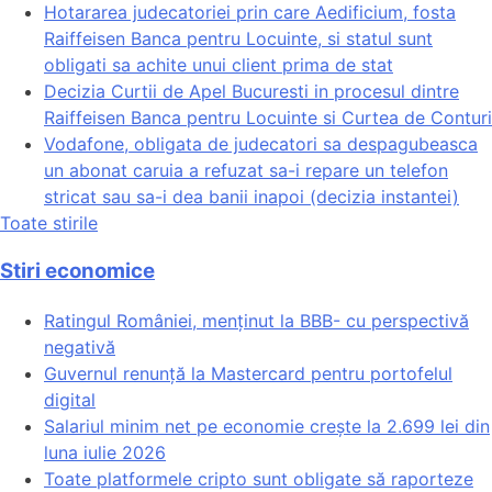
Hotararea judecatoriei prin care Aedificium, fosta
Raiffeisen Banca pentru Locuinte, si statul sunt
obligati sa achite unui client prima de stat
Decizia Curtii de Apel Bucuresti in procesul dintre
Raiffeisen Banca pentru Locuinte si Curtea de Conturi
Vodafone, obligata de judecatori sa despagubeasca
un abonat caruia a refuzat sa-i repare un telefon
stricat sau sa-i dea banii inapoi (decizia instantei)
Toate stirile
Stiri economice
Ratingul României, menținut la BBB- cu perspectivă
negativă
Guvernul renunță la Mastercard pentru portofelul
digital
Salariul minim net pe economie crește la 2.699 lei din
luna iulie 2026
Toate platformele cripto sunt obligate să raporteze