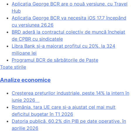
Aplicația George BCR are o nouă versiune, cu Travel
Hub
Aplicația George BCR va necesita iOS 17.7 începând
cu versiunea 26.26
BRD aderă la contractul colectiv de muncă încheiat
de CPBR cu sindicatele
Libra Bank și-a majorat profitul cu 20%, la 324
milioane lei
Programul BCR de sărbătorile de Paște
Toate stirile
Analize economice
Creșterea prețurilor industriale, peste 14% la intern în
iunie 2026
România, țara UE care și-a ajustat cel mai mult
deficitul bugetar în T1 2026
Datoria publică, 60,2% din PIB pe date operative, în
aprilie 2026