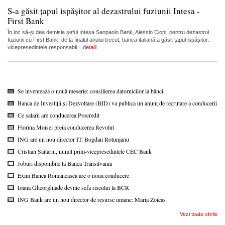
S-a găsit țapul ispășitor al dezastrului fuziunii Intesa -
First Bank
În loc să-și dea demisia șeful Intesa Sanpaolo Bank, Alessio Cioni, pentru dezastrul
fuziunii cu First Bank, de la finalul anului trecut, banca italiană a găsit țapul ispășitor:
vicepreședintele responsabil...
detalii
Se inventează o nouă meserie: consilierea datornicilor la bănci
Banca de Investiții și Dezvoltare (BID) va publica un anunț de recrutare a conducerii
Ce salarii are conducerea Procredit
Florina Moisei preia conducerea Revolut
ING are un nou director IT: Bogdan Rotunjanu
Cristian Saitariu, numit prim-vicepresedintele CEC Bank
Joburi disponibile la Banca Transilvania
Exim Banca Romaneasca are o noua conducere
Ioana Gheorghiade devine sefa riscului la BCR
ING Bank are un nou director de resurse umane: Maria Zoicas
Vezi toate stirile