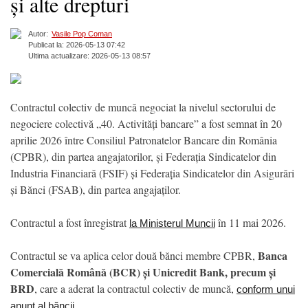
și alte drepturi
Autor:
Vasile Pop Coman
Publicat la: 2026-05-13 07:42
Ultima actualizare: 2026-05-13 08:57
Contractul colectiv de muncă negociat la nivelul sectorului de
negociere colectivă „40. Activități bancare” a fost semnat în 20
aprilie 2026 între Consiliul Patronatelor Bancare din România
(CPBR), din partea angajatorilor, și Federația Sindicatelor din
Industria Financiară (FSIF) și Federația Sindicatelor din Asigurări
și Bănci (FSAB), din partea angajaților.
Contractul a fost înregistrat
în 11 mai 2026.
la Ministerul Muncii
Banca
Contractul se va aplica celor două bănci membre CPBR,
Comercială Română (BCR) și Unicredit Bank, precum și
BRD
, care a aderat la contractul colectiv de muncă,
conform unui
.
anunț al băncii