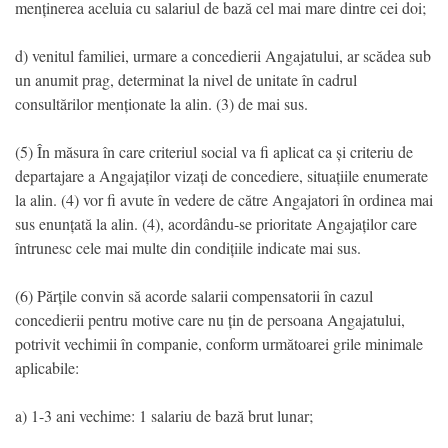
menținerea aceluia cu salariul de bază cel mai mare dintre cei doi;
d) venitul familiei, urmare a concedierii Angajatului, ar scădea sub
un anumit prag, determinat la nivel de unitate în cadrul
consultărilor menționate la alin. (3) de mai sus.
(5) În măsura în care criteriul social va fi aplicat ca și criteriu de
departajare a Angajaților vizați de concediere, situațiile enumerate
la alin. (4) vor fi avute în vedere de către Angajatori în ordinea mai
sus enunțată la alin. (4), acordându-se prioritate Angajaților care
întrunesc cele mai multe din condițiile indicate mai sus.
(6) Părțile convin să acorde salarii compensatorii în cazul
concedierii pentru motive care nu țin de persoana Angajatului,
potrivit vechimii în companie, conform următoarei grile minimale
aplicabile:
a) 1-3 ani vechime: 1 salariu de bază brut lunar;