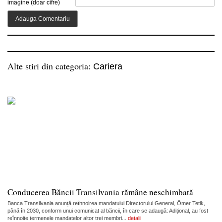
imagine (doar cifre)
Alte stiri din categoria:
Cariera
Conducerea Băncii Transilvania rămâne neschimbată
Banca Transilvania anunță reînnoirea mandatului Directorului General, Ömer Tetik,
până în 2030, conform unui comunicat al băncii, în care se adaugă: Adițional, au fost
reînnoite termenele mandatelor altor trei membri...
detalii