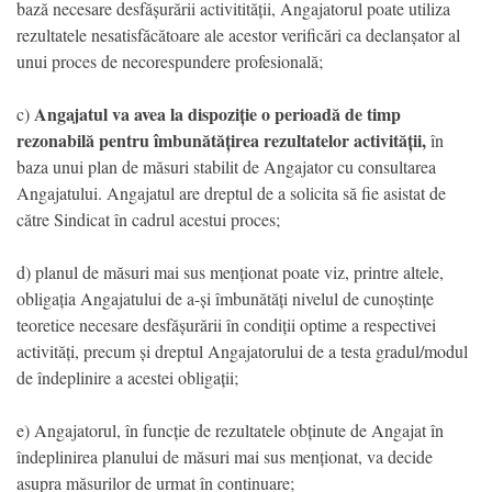
bază necesare desfășurării activitității, Angajatorul poate utiliza
rezultatele nesatisfăcătoare ale acestor verificări ca declanșator al
unui proces de necorespundere profesională;
Angajatul va avea la dispoziție o perioadă de timp
c)
rezonabilă pentru îmbunătățirea rezultatelor activității,
în
baza unui plan de măsuri stabilit de Angajator cu consultarea
Angajatului. Angajatul are dreptul de a solicita să fie asistat de
către Sindicat în cadrul acestui proces;
d) planul de măsuri mai sus menționat poate viz, printre altele,
obligația Angajatului de a-și îmbunătăți nivelul de cunoștințe
teoretice necesare desfășurării în condiții optime a respectivei
activități, precum și dreptul Angajatorului de a testa gradul/modul
de îndeplinire a acestei obligații;
e) Angajatorul, în funcție de rezultatele obținute de Angajat în
îndeplinirea planului de măsuri mai sus menționat, va decide
asupra măsurilor de urmat în continuare;