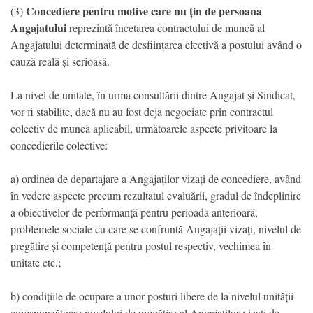
Concediere pentru motive care nu țin de persoana
(3)
Angajatului
reprezintă încetarea contractului de muncă al
Angajatului determinată de desființarea efectivă a postului având o
cauză reală și serioasă.
La nivel de unitate, în urma consultării dintre Angajat și Sindicat,
vor fi stabilite, dacă nu au fost deja negociate prin contractul
colectiv de muncă aplicabil, următoarele aspecte privitoare la
concedierile colective:
a) ordinea de departajare a Angajaților vizați de concediere, având
în vedere aspecte precum rezultatul evaluării, gradul de îndeplinire
a obiectivelor de performanță pentru perioada anterioară,
problemele sociale cu care se confruntă Angajații vizați, nivelul de
pregătire și competență pentru postul respectiv, vechimea în
unitate etc.;
b) condițiile de ocupare a unor posturi libere de la nivelul unității
corespunzătoare nivelului de pregătire al Angajaților vizați de