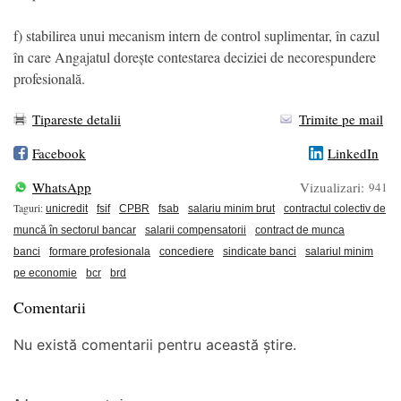
f) stabilirea unui mecanism intern de control suplimentar, în cazul
în care Angajatul dorește contestarea deciziei de necorespundere
profesională.
Tipareste detalii
Trimite pe mail
Facebook
LinkedIn
WhatsApp
Vizualizari:
941
Taguri:
unicredit
fsif
CPBR
fsab
salariu minim brut
contractul colectiv de
muncă în sectorul bancar
salarii compensatorii
contract de munca
banci
formare profesionala
concediere
sindicate banci
salariul minim
pe economie
bcr
brd
Comentarii
Nu există comentarii pentru această știre.