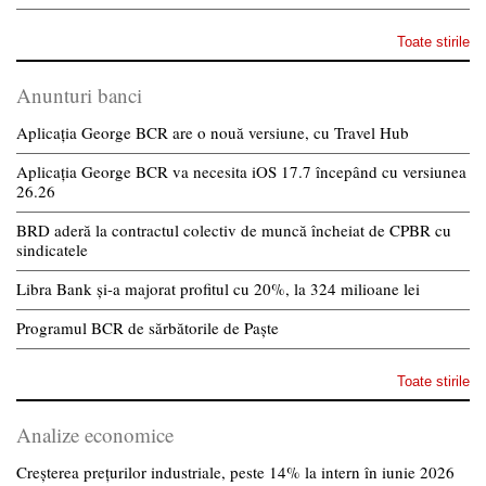
Toate stirile
Anunturi banci
Aplicația George BCR are o nouă versiune, cu Travel Hub
Aplicația George BCR va necesita iOS 17.7 începând cu versiunea
26.26
BRD aderă la contractul colectiv de muncă încheiat de CPBR cu
sindicatele
Libra Bank și-a majorat profitul cu 20%, la 324 milioane lei
Programul BCR de sărbătorile de Paște
Toate stirile
Analize economice
Creșterea prețurilor industriale, peste 14% la intern în iunie 2026