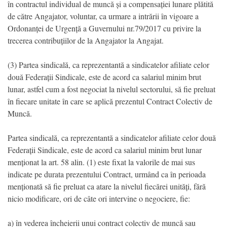
în contractul individual de muncă și a compensației lunare plătită
de către Angajator, voluntar, ca urmare a intrării în vigoare a
Ordonanței de Urgență a Guvernului nr.79/2017 cu privire la
trecerea contribuțiilor de la Angajator la Angajat.
(3) Partea sindicală, ca reprezentantă a sindicatelor afiliate celor
două Federații Sindicale, este de acord ca salariul minim brut
lunar, astfel cum a fost negociat la nivelul sectorului, să fie preluat
în fiecare unitate în care se aplică prezentul Contract Colectiv de
Muncă.
Partea sindicală, ca reprezentantă a sindicatelor afiliate celor două
Federații Sindicale, este de acord ca salariul minim brut lunar
menționat la art. 58 alin. (1) este fixat la valorile de mai sus
indicate pe durata prezentului Contract, urmând ca în perioada
menționată să fie preluat ca atare la nivelul fiecărei unități, fără
nicio modificare, ori de câte ori intervine o negociere, fie:
a) în vederea încheierii unui contract colectiv de muncă sau