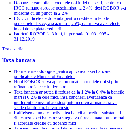
Dobanzile variabile la creditele noi in lei nu scad, pentru ca
IRCC ramane aproape neschimbat, la 2,4%, desi ROBOR s-a
micsorat cu un punct, la 2,2%
IRCC, indicele de dobanda pentru creditele in lei ale
persoanelor fizice, a scazut la 1,75%, dar nu va avea efecte
imediate pe piata creditarii
Istoricul ROBOR la 3 luni, in perioada 01.08.1995 -
31.12.2019
Toate stirile
Taxa bancara
Normele metodologice pentru aplicarea taxei bancare,
publicate de Ministerul Finantelor
Noul ROBOR se va aplica automat la creditele noi si prin
refinantare la cele in derulare
Taxa bancara ar putea fi redusa de la 1,2% la 0,4% la bancile
mari si 0,2% la cele mici, insa bancherii avertizeaza ca
indiferent de nivelul acesteia, intermedierea financiara va
scadea iar dobanzile vor creste
Raiffeisen anunta ca activitatea bancii a incetinit substantial
din cauza taxei bancare; strategia va fi reevaluata, nu vor mai
fi acordate credite cu dobanzi mici
Tariceanu anunta un acord de principiu privind taxa bancara: