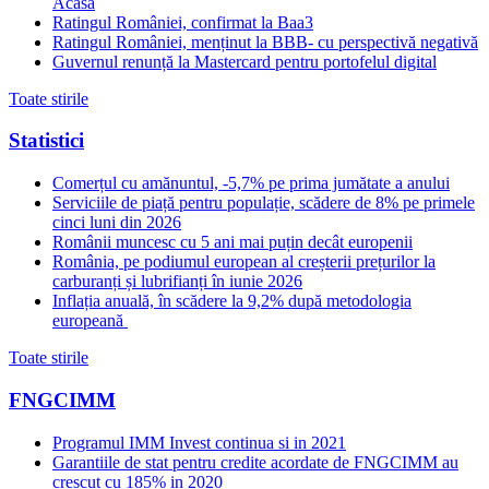
Acasă
Ratingul României, confirmat la Baa3
Ratingul României, menținut la BBB- cu perspectivă negativă
Guvernul renunță la Mastercard pentru portofelul digital
Toate stirile
Statistici
Comerțul cu amănuntul, -5,7% pe prima jumătate a anului
Serviciile de piață pentru populație, scădere de 8% pe primele
cinci luni din 2026
Românii muncesc cu 5 ani mai puțin decât europenii
România, pe podiumul european al creșterii prețurilor la
carburanți și lubrifianți în iunie 2026
Inflația anuală, în scădere la 9,2% după metodologia
europeană
Toate stirile
FNGCIMM
Programul IMM Invest continua si in 2021
Garantiile de stat pentru credite acordate de FNGCIMM au
crescut cu 185% in 2020