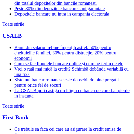
din totalul depozitelor din bancile romanesti
Peste 80% din depozitele bancare sunt garantate
Depozitele bancare nu intra in campania electorala
Toate stirile
CSALB
Banii din salariu trebuie împărțiți astfel: 50% pentru
cheltuielile familiei, 30% pentru distracție, 20% pentru
economii
Cum se fac fraudele bancare online și cum ne ferim de ele
Vrei o rată mai mică la credit? Schimbă dobânda variabilă cu
una fixă
Sistemul bancar romanesc este deosebit de bine pregatit
pentru orice fel de socuri
La CSALB poti castiga un litigiu cu banca pe care l-ai pierde
in instanta
Toate stirile
First Bank
Ce trebuie sa faca cei care au asigurare la credit emisa de