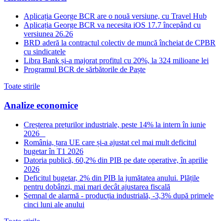
Aplicația George BCR are o nouă versiune, cu Travel Hub
Aplicația George BCR va necesita iOS 17.7 începând cu
versiunea 26.26
BRD aderă la contractul colectiv de muncă încheiat de CPBR
cu sindicatele
Libra Bank și-a majorat profitul cu 20%, la 324 milioane lei
Programul BCR de sărbătorile de Paște
Toate stirile
Analize economice
Creșterea prețurilor industriale, peste 14% la intern în iunie
2026
România, țara UE care și-a ajustat cel mai mult deficitul
bugetar în T1 2026
Datoria publică, 60,2% din PIB pe date operative, în aprilie
2026
Deficitul bugetar, 2% din PIB la jumătatea anului. Plățile
pentru dobânzi, mai mari decât ajustarea fiscală
Semnal de alarmă - producția industrială, -3,3% după primele
cinci luni ale anului