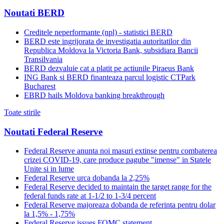
Noutati BERD
Creditele neperformante (npl) - statistici BERD
BERD este ingrijorata de investigatia autoritatilor din
Republica Moldova la Victoria Bank, subsidiara Bancii
Transilvania
BERD dezvaluie cat a platit pe actiunile Piraeus Bank
ING Bank si BERD finanteaza parcul logistic CTPark
Bucharest
EBRD hails Moldova banking breakthrough
Toate stirile
Noutati Federal Reserve
Federal Reserve anunta noi masuri extinse pentru combaterea
crizei COVID-19, care produce pagube "imense" in Statele
Unite si in lume
Federal Reserve urca dobanda la 2,25%
Federal Reserve decided to maintain the target range for the
federal funds rate at 1-1/2 to 1-3/4 percent
Federal Reserve majoreaza dobanda de referinta pentru dolar
la 1,5% - 1,75%
Federal Reserve issues FOMC statement