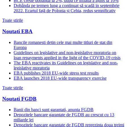
BCE creste dobanda la 2%, dupa ce inflatia a ajuns la 10%
Dobânda pe termen lung a continuat să scadă in septembrie
2022. Ecartul față de Polonia și Cehia, redus semnificativ
Toate stirile
Noutati EBA
Bancile romanesti detin cele mai multe titluri de stat din
Europa
Guidelines on legislative and non-legislative moratoria on
loan repayments applied in the light of the COVID-19 crisis
The EBA reactivates its Guidelines on legislative and non-
legislative moratoria
EBA publishes 2018 EU-wide stress test results
EBA launches 2018 EU-wide transparency exercise
Toate stirile
Noutati FGDB
Banii din banci sunt garantati, anunta FGDB
Depozitele bancare garantate de FGDB au crescut cu 13
miliarde lei
Depozitele bancare garantate de FGDB reprezinta doua treimi