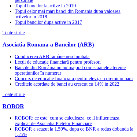
personale
Topul bancilor la active in 2019
Topul celor mai mari banci din Romania dupa valoarea
activelor in 2018
Topul bancilor dupa active in 2017
Toate stirile
Asociatia Romana a Bancilor (ARB)
Conducerea ARB rămâne neschimbată
Lecții de educație financiară pentru profesori
Băncile din România nu au majorat comisioanele aferente
operațiunilor în numerar
Concurs de educatie financiara pentru elevi, cu premii in bani
Creditele acordate de banci au crescut cu 14% in 2022
Toate stirile
ROBOR
ROBOR: ce este, cum se calculeaza, ce il influenteaza,
explicat de Asociatia Pietelor Financiare
ROBOR a scazut la 1,59%, dupa ce BNR a redus dobanda la
1,25%