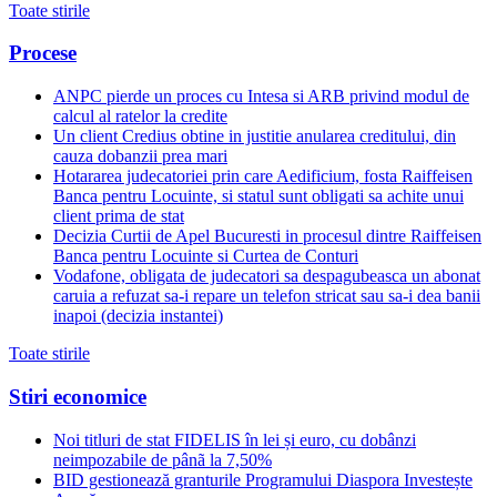
Toate stirile
Procese
ANPC pierde un proces cu Intesa si ARB privind modul de
calcul al ratelor la credite
Un client Credius obtine in justitie anularea creditului, din
cauza dobanzii prea mari
Hotararea judecatoriei prin care Aedificium, fosta Raiffeisen
Banca pentru Locuinte, si statul sunt obligati sa achite unui
client prima de stat
Decizia Curtii de Apel Bucuresti in procesul dintre Raiffeisen
Banca pentru Locuinte si Curtea de Conturi
Vodafone, obligata de judecatori sa despagubeasca un abonat
caruia a refuzat sa-i repare un telefon stricat sau sa-i dea banii
inapoi (decizia instantei)
Toate stirile
Stiri economice
Noi titluri de stat FIDELIS în lei și euro, cu dobânzi
neimpozabile de pânã la 7,50%
BID gestionează granturile Programului Diaspora Investește