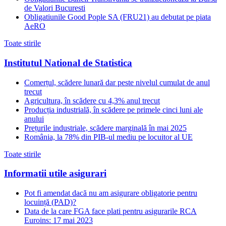
de Valori Bucuresti
Obligatiunile Good Pople SA (FRU21) au debutat pe piata
AeRO
Toate stirile
Institutul National de Statistica
Comerțul, scădere lunară dar peste nivelul cumulat de anul
trecut
Agricultura, în scădere cu 4,3% anul trecut
Producția industrială, în scădere pe primele cinci luni ale
anului
Prețurile industriale, scădere marginală în mai 2025
România, la 78% din PIB-ul mediu pe locuitor al UE
Toate stirile
Informatii utile asigurari
Pot fi amendat dacă nu am asigurare obligatorie pentru
locuință (PAD)?
Data de la care FGA face plati pentru asigurarile RCA
Euroins: 17 mai 2023