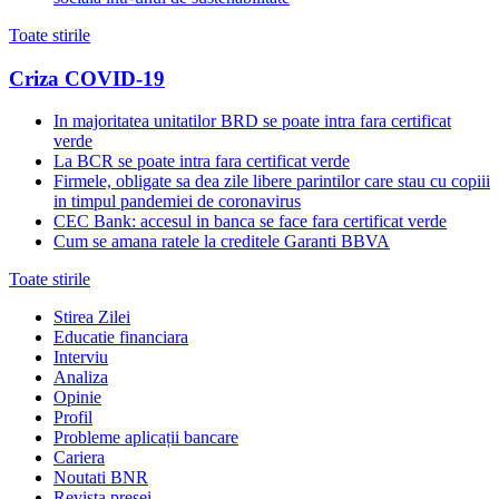
Toate stirile
Criza COVID-19
In majoritatea unitatilor BRD se poate intra fara certificat
verde
La BCR se poate intra fara certificat verde
Firmele, obligate sa dea zile libere parintilor care stau cu copiii
in timpul pandemiei de coronavirus
CEC Bank: accesul in banca se face fara certificat verde
Cum se amana ratele la creditele Garanti BBVA
Toate stirile
Stirea Zilei
Educatie financiara
Interviu
Analiza
Opinie
Profil
Probleme aplicații bancare
Cariera
Noutati BNR
Revista presei