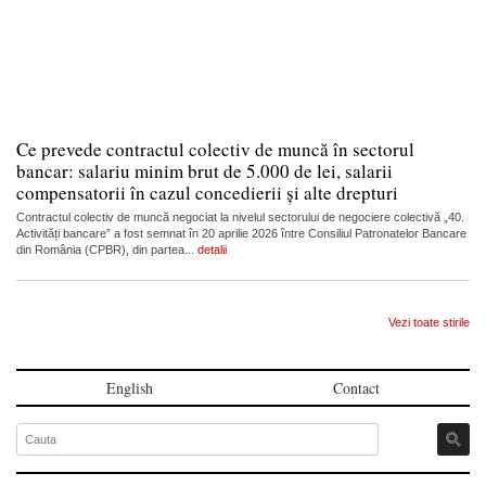
Ce prevede contractul colectiv de muncă în sectorul
bancar: salariu minim brut de 5.000 de lei, salarii
compensatorii în cazul concedierii și alte drepturi
Contractul colectiv de muncă negociat la nivelul sectorului de negociere colectivă „40.
Activități bancare” a fost semnat în 20 aprilie 2026 între Consiliul Patronatelor Bancare
din România (CPBR), din partea...
detalii
Vezi toate stirile
English
Contact