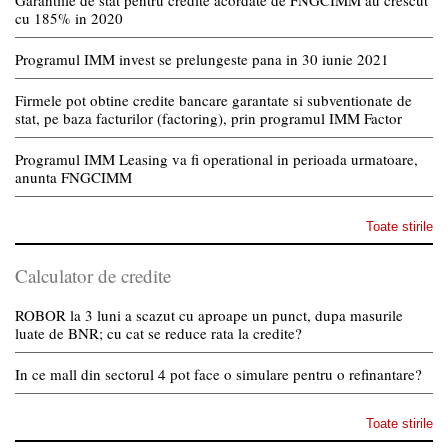
Garantiile de stat pentru credite acordate de FNGCIMM au crescut
cu 185% in 2020
Programul IMM invest se prelungeste pana in 30 iunie 2021
Firmele pot obtine credite bancare garantate si subventionate de
stat, pe baza facturilor (factoring), prin programul IMM Factor
Programul IMM Leasing va fi operational in perioada urmatoare,
anunta FNGCIMM
Toate stirile
Calculator de credite
ROBOR la 3 luni a scazut cu aproape un punct, dupa masurile
luate de BNR; cu cat se reduce rata la credite?
In ce mall din sectorul 4 pot face o simulare pentru o refinantare?
Toate stirile