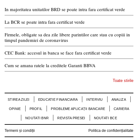
In majoritatea unitatilor BRD se poate intra fara certificat verde
La BCR se poate intra fara certificat verde
Firmele, obligate sa dea zile libere parintilor care stau cu copiii in
timpul pandemiei de coronavirus
CEC Bank: accesul in banca se face fara certificat verde
Cum se amana ratele la creditele Garanti BBVA
Toate stirile
STIREA ZILEI
EDUCATIE FINANCIARA
INTERVIU
ANALIZA
OPINIE
PROFIL
PROBLEME APLICAȚII BANCARE
CARIERA
NOUTATI BNR
REVISTA PRESEI
NOUTATI BCE
Termeni și condiții
Politica de confidențialitate