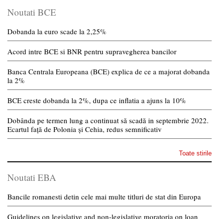
Noutati BCE
Dobanda la euro scade la 2,25%
Acord intre BCE si BNR pentru supravegherea bancilor
Banca Centrala Europeana (BCE) explica de ce a majorat dobanda
la 2%
BCE creste dobanda la 2%, dupa ce inflatia a ajuns la 10%
Dobânda pe termen lung a continuat să scadă in septembrie 2022.
Ecartul față de Polonia și Cehia, redus semnificativ
Toate stirile
Noutati EBA
Bancile romanesti detin cele mai multe titluri de stat din Europa
Guidelines on legislative and non-legislative moratoria on loan