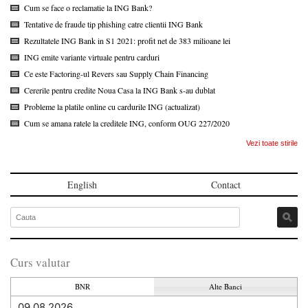
Cum se face o reclamatie la ING Bank?
Tentative de fraude tip phishing catre clientii ING Bank
Rezultatele ING Bank in S1 2021: profit net de 383 milioane lei
ING emite variante virtuale pentru carduri
Ce este Factoring-ul Revers sau Supply Chain Financing
Cererile pentru credite Noua Casa la ING Bank s-au dublat
Probleme la platile online cu cardurile ING (actualizat)
Cum se amana ratele la creditele ING, conform OUG 227/2020
Vezi toate stirile
English
Contact
Curs valutar
BNR
Alte Banci
09.08.2026