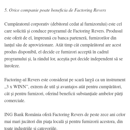
5. Orice companie poate beneficia de Factoring Revers
Cumpăratorul corporativ (debitorul cedat al furnizorului) este cel
care solicită și conduce programul de Factoring Revers. Produsul
este oferit de el, împreună cu banca parteneră, furnizorilor din
lanțul său de aprovizionare. Atât timp cât cumpărătorul are acest
produs disponibil, el decide ce furnizori acceptă în cadrul
programului și, la rândul lor, aceștia pot decide independent să se
înroleze.
Factoring-ul Revers este considerat pe scară largă ca un instrument
„3 x WINN”, extrem de util și avantajos atât pentru cumpărători,
cât și pentru furnizori, oferind beneficii substanțiale ambelor părți
comerciale.
ING Bank România oferă Factoring Revers de peste zece ani celor
mai mari jucători din piața locală și pentru furnizorii acestora, din
toate industriile și categoriile.