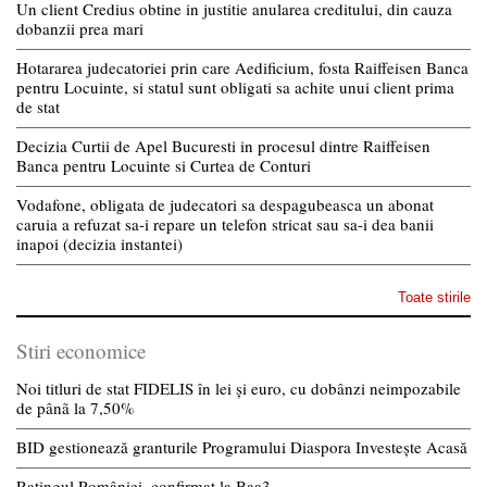
Un client Credius obtine in justitie anularea creditului, din cauza
dobanzii prea mari
Hotararea judecatoriei prin care Aedificium, fosta Raiffeisen Banca
pentru Locuinte, si statul sunt obligati sa achite unui client prima
de stat
Decizia Curtii de Apel Bucuresti in procesul dintre Raiffeisen
Banca pentru Locuinte si Curtea de Conturi
Vodafone, obligata de judecatori sa despagubeasca un abonat
caruia a refuzat sa-i repare un telefon stricat sau sa-i dea banii
inapoi (decizia instantei)
Toate stirile
Stiri economice
Noi titluri de stat FIDELIS în lei și euro, cu dobânzi neimpozabile
de pânã la 7,50%
BID gestionează granturile Programului Diaspora Investește Acasă
Ratingul României, confirmat la Baa3