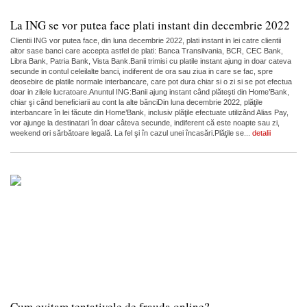
La ING se vor putea face plati instant din decembrie 2022
Clientii ING vor putea face, din luna decembrie 2022, plati instant in lei catre clientii
altor sase banci care accepta astfel de plati: Banca Transilvania, BCR, CEC Bank,
Libra Bank, Patria Bank, Vista Bank.Banii trimisi cu platile instant ajung in doar cateva
secunde in contul celeilalte banci, indiferent de ora sau ziua in care se fac, spre
deosebire de platile normale interbancare, care pot dura chiar si o zi si se pot efectua
doar in zilele lucratoare.Anuntul ING:Banii ajung instant când plăteşti din Home’Bank,
chiar şi când beneficiarii au cont la alte bănciDin luna decembrie 2022, plăţile
interbancare în lei făcute din Home’Bank, inclusiv plăţile efectuate utilizând Alias Pay,
vor ajunge la destinatari în doar câteva secunde, indiferent că este noapte sau zi,
weekend ori sărbătoare legală. La fel şi în cazul unei încasări.Plăţile se...
detalii
Cum evitam tentativele de frauda online?