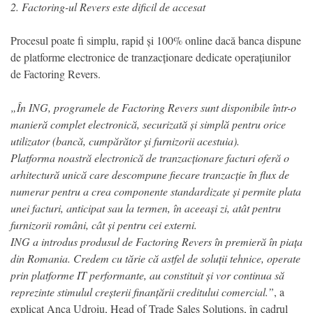
2. Factoring-ul Revers este dificil de accesat
Procesul poate fi simplu, rapid și 100% online dacă banca dispune
de platforme electronice de tranzacționare dedicate operațiunilor
de Factoring Revers.
„În ING, programele de Factoring Revers sunt disponibile într-o
manieră complet electronică, securizată și simplă pentru orice
utilizator (bancă, cumpărător și furnizorii acestuia).
Platforma noastră electronică de tranzacționare facturi oferă o
arhitectură unică care descompune fiecare tranzacție în flux de
numerar pentru a crea componente standardizate și permite plata
unei facturi, anticipat sau la termen, în aceeași zi, atât pentru
furnizorii români, cât și pentru cei externi.
ING a introdus produsul de Factoring Revers în premieră în piața
din Romania. Credem cu tărie că astfel de soluții tehnice, operate
prin platforme IT performante, au constituit și vor continua să
reprezinte stimulul creșterii finanțării creditului comercial.”
, a
explicat Anca Udroiu, Head of Trade Sales Solutions, în cadrul