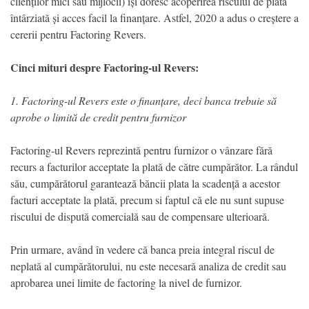
clienților mici sau mijlocii) își doresc acoperirea riscului de plată
întârziată și acces facil la finanțare. Astfel, 2020 a adus o creștere a
cererii pentru Factoring Revers.
Cinci mituri despre Factoring-ul Revers:
1. Factoring-ul Revers este o finanțare, deci banca trebuie să
aprobe o limită de credit pentru furnizor
Factoring-ul Revers reprezintă pentru furnizor o vânzare fără
recurs a facturilor acceptate la plată de către cumpărător. La rândul
său, cumpărătorul garantează băncii plata la scadență a acestor
facturi acceptate la plată, precum si faptul că ele nu sunt supuse
riscului de dispută comercială sau de compensare ulterioară.
Prin urmare, având în vedere că banca preia integral riscul de
neplată al cumpărătorului, nu este necesară analiza de credit sau
aprobarea unei limite de factoring la nivel de furnizor.