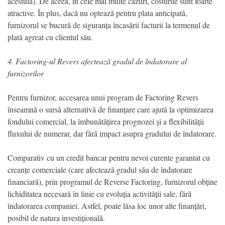
acestuia). De aceea, în cele mai multe cazuri, costurile sunt foarte
atractive. În plus, dacă nu optează pentru plata anticipată,
furnizorul se bucură de siguranța încasării facturii la termenul de
plată agreat cu clientul său.
4. Factoring-ul Revers afectează gradul de îndatorare al
furnizorilor
Pentru furnizor, accesarea unui program de Factoring Revers
înseamnă o sursă alternativă de finanțare care ajută la optimizarea
fondului comercial, la îmbunătățirea prognozei și a flexibilității
fluxului de numerar, dar fără impact asupra gradului de îndatorare.
Comparativ cu un credit bancar pentru nevoi curente garantat cu
creanțe comerciale (care afectează gradul său de îndatorare
financiară), prin programul de Reverse Factoring, furnizorul obține
lichiditatea necesară în linie cu evoluția activității sale, fără
îndatorarea companiei. Astfel, poate lăsa loc unor alte finanțări,
posibil de natura investițională.