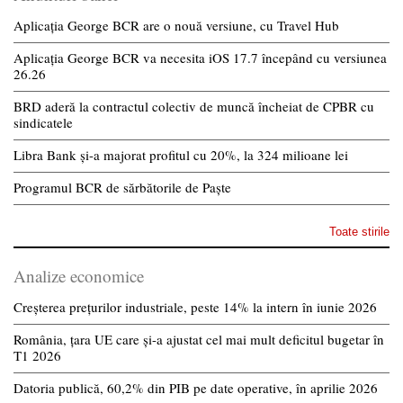
Aplicația George BCR are o nouă versiune, cu Travel Hub
Aplicația George BCR va necesita iOS 17.7 începând cu versiunea
26.26
BRD aderă la contractul colectiv de muncă încheiat de CPBR cu
sindicatele
Libra Bank și-a majorat profitul cu 20%, la 324 milioane lei
Programul BCR de sărbătorile de Paște
Toate stirile
Analize economice
Creșterea prețurilor industriale, peste 14% la intern în iunie 2026
România, țara UE care și-a ajustat cel mai mult deficitul bugetar în
T1 2026
Datoria publică, 60,2% din PIB pe date operative, în aprilie 2026