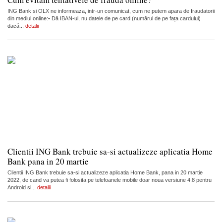
ING Bank si OLX ne informeaza, intr-un comunicat, cum ne putem apara de fraudatorii
din mediul online:• Dă IBAN-ul, nu datele de pe card (numărul de pe fața cardului)
dacă...
detalii
Clientii ING Bank trebuie sa-si actualizeze aplicatia Home
Bank pana in 20 martie
Clientii ING Bank trebuie sa-si actualizeze aplicatia Home Bank, pana in 20 martie
2022, de cand va putea fi folosita pe telefoanele mobile doar noua versiune 4.8 pentru
Android si...
detalii