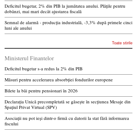
Deficitul bugetar, 2% din PIB la jumătatea anului. Plățile pentru
dobânzi, mai mari decât ajustarea fiscală
Semnal de alarmă - producția industrială, -3,3% după primele cinci
luni ale anului
Toate stirile
Ministerul Finantelor
Deficitul bugetar s-a redus la 2% din PIB
Măsuri pentru accelerarea absorbției fondurilor europene
Bilete la băi pentru pensionari în 2026
Declarația Unică precompletată se găsește în secțiunea Mesaje din
Spațiul Privat Virtual (SPV)
Asociații nu pot ieși dintr-o firmă cu datorii la stat fără informarea
fiscului