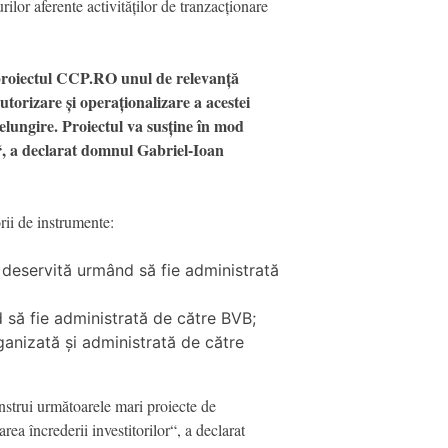
rilor aferente activităților de tranzacționare
t proiectul CCP.RO unul de relevanță
utorizare și operaționalizare a acestei
elungire. Proiectul va susține în mod
e“, a declarat domnul Gabriel-Ioan
rii de instrumente:
a deservită urmând să fie administrată
d să fie administrată de către BVB;
anizată și administrată de către
nstrui următoarele mari proiecte de
area încrederii investitorilor“, a declarat