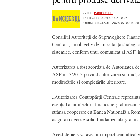
Autor:
Bancherul.ro
Publicat la: 2026-07-02 10:28
Ultima actualizare: 2026-07-02 10:28
Consiliul Autorității de Supraveghere Finan
Centrală, un obiectiv de importanță strategică
sistemice, conform unui comunicat al ASF, î
Autorizarea a fost acordată de Autoritatea de
ASF nr. 3/2013 privind autorizarea și funcți
modificările și completările ulterioare.
„Autorizarea Contrapărții Centrale reprezint
esențial al arhitecturii financiare și al meca
strânsă cooperare cu Banca Națională a Român
asigura o decizie solid fundamentată și alin
Acest demers va avea un impact semnificativ as