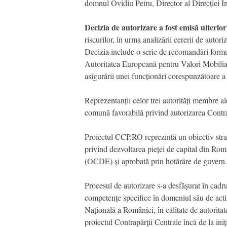
domnul Ovidiu Petru, Director al Direcției In
Decizia de autorizare a fost emisă
ulterior
riscurilor, în urma analizării cererii de a
Decizia include o serie de recomandări fo
Autoritatea Europeană pentru Valori Mobilia
asigurării unei funcționări corespunzătoare 
Reprezentanții celor trei autorități membr
comună favorabilă privind autorizarea Contr
Proiectul CCP.RO reprezintă un obiectiv strat
privind dezvoltarea pieței de capital din R
(OCDE) și aprobată prin hotărâre de guvern
Procesul de autorizare s-a desfășurat în cadrul
competențe specifice în domeniul său de activ
Națională a României, în calitate de autorita
proiectul Contrapărții Centrale încă de la ini