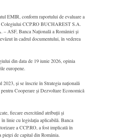
mentul EMIR, conform raportului de evaluare a
rabile a Colegiului CCP.RO BUCHAREST S.A.
. – ASF, Banca Națională a României și
evăzut în cadrul documentului, în vederea
ului din data de 19 iunie 2026, opinia
ările europene.
 2023, și se înscrie în Strategia națională
ia pentru Cooperare și Dezvoltare Economică
te, fiecare exercitând atribuții și
n linie cu legislația aplicabilă. Banca
torizare a CCP.RO, a fost implicată în
ia pieței de capital din România.