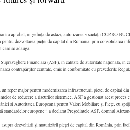
ciară a aprobat, în ședința de astăzi, autorizarea societății CCP.RO B
 pentru dezvoltarea pieței de capital din România, prin consolidarea infra
n care se adaugă:
 Supraveghere Financiară (ASF), în calitate de autoritate națională, în
onarea contrapărților centrale, emis în conformitate cu prevederile Re
ă un reper major pentru modernizarea infrastructurii pieței de capital d
nismelor de reducere a riscurilor sistemice. ASF a gestionat acest proces 
iei și Autoritatea Europeană pentru Valori Mobiliare și Piețe, cu spriji
iată standardelor europene“, a declarat Președintele ASF, domnul Alexa
upra dezvoltării și maturizării pieței de capital din România, prin facili