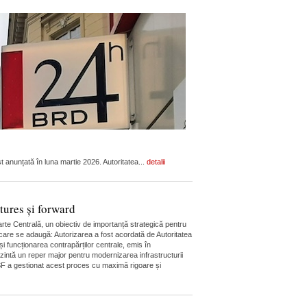
anunțată în luna martie 2026. Autoritatea...
detalii
ures și forward
rte Centrală, un obiectiv de importanță strategică pentru
n care se adaugă: Autorizarea a fost acordată de Autoritatea
i funcționarea contrapărților centrale, emis în
ezintă un reper major pentru modernizarea infrastructurii
 ASF a gestionat acest proces cu maximă rigoare și