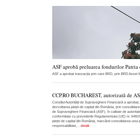
ASF aprobă preluarea fondurilor Patria
ASF a aprobat tranzacția prin care BRD, prin BRD Asset Ma
CCP.RO BUCHAREST, autorizată de ASF în
Consiliul Autorității de Supraveghere Financiară a aprobat
dezvoltarea pieței de capital din România, prin consolidare
de Supraveghere Financiară (ASF), în calitate de autoritate
conformitate cu prevederile Regulamentului (UE) nr. 648/20
pieței de capital din România, marcând consolidarea unui pi
responsabilitate,...
detalii