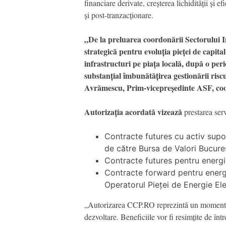
financiare derivate, creșterea lichidității și 
și post-tranzacționare.
„De la preluarea coordonării Sectorului I
strategică pentru evoluția pieței de capita
infrastructuri pe piața locală, după o per
substanțial îmbunătățirea gestionării risc
Avrămescu, Prim-vicepreședinte ASF, coord
Autorizația acordată vizează
prestarea ser
Contracte futures cu activ supor
de către Bursa de Valori Bucure
Contracte futures pentru energi
Contracte forward pentru energi
Operatorul Pieței de Energie E
„Autorizarea CCP.RO reprezintă un moment ist
dezvoltare. Beneficiile vor fi resimțite de într