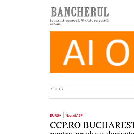
Lauda mă rușinează, fiindcă o cerșesc în
ascuns.
|
BURSA
Noutati ASF
CCP.RO BUCHAREST, aut
pentru produse derivate