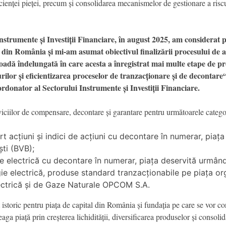
eficienței pieței, precum și consolidarea mecanismelor de gestionare a riscu
nstrumente și Investiții Financiare, în august 2025, am considera
l din România și mi-am asumat obiectivul finalizării procesului de a
ioadă îndelungată în care acesta a înregistrat mai multe etape de pr
urilor și eficientizarea proceselor de tranzacționare și de decontar
onator al Sectorului Instrumente și Investiții Financiare.
viciilor de compensare, decontare și garantare pentru următoarele catego
t acțiuni și indici de acțiuni cu decontare în numerar, piaț
ști (BVB);
e electrică cu decontare în numerar, piața deservită urmân
e electrică, produse standard tranzacționabile pe piața org
lectrică și de Gaze Naturale OPCOM S.A.
oric pentru piața de capital din România și fundația pe care se vor co
eaga piață prin creșterea lichidității, diversificarea produselor și consolid