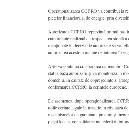
Operaționalizarea CCP.RO va contribui la reduc
piețelor financiară și de energie, prin diversif
Autorizarea CCP.RO reprezintă primul pas în 
care trebuie realizată cu respectarea strictă
menționate în decizia de autorizare se va r
autorizarea acestora înainte de intrarea în 
ASF va continua colaborarea cu membrii Cole
stat la baza autorizării și va monitoriza în m
domeniu. În calitate de copreședinte al Col
conformarea CCP.RO la cerințele europene, inc
De asemenea, după operaționalizarea CCP.RO, 
noile cerințe legale în materie. Activitatea d
mecanismelor de garantare, precum și menține
pieței locale, consolidarea încrederii în infras