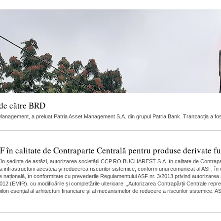
 de către BRD
nagement, a preluat Patria Asset Management S.A. din grupul Patria Bank. Tranzacția a fost 
 calitate de Contraparte Centrală pentru produse derivate fut
, în ședința de astăzi, autorizarea societății CCP.RO BUCHAREST S.A. în calitate de Contrapa
a infrastructurii acesteia și reducerea riscurilor sistemice, conform unui comunicat al ASF, î
 națională, în conformitate cu prevederile Regulamentului ASF nr. 3/2013 privind autorizarea ș
12 (EMIR), cu modificările și completările ulterioare. „Autorizarea Contrapărții Centrale repr
lon esențial al arhitecturii financiare și al mecanismelor de reducere a riscurilor sistemice.