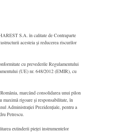
UCHAREST S.A. în calitate de Contraparte
structurii acesteia și reducerea riscurilor
 conformitate cu prevederile Regulamentului
gulamentului (UE) nr. 648/2012 (EMIR), cu
in România, marcând consolidarea unui pilon
cu maximă rigoare și responsabilitate, în
nul Administrației Prezidențiale, pentru a
ndru Petrescu.
tarea extinderii pieței instrumentelor