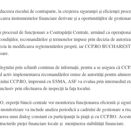
erea riscului de contraparte, la creșterea siguranței și eficienței proce
icarea instrumentelor financiare derivate și a oportunităților de gestionare 
procesul de funcționare a Contrapărții Centrale, urmând ca operaționali
 a condițiilor, recomandărilor și termenelor impuse prin decizia de autor
eflecta în modificarea reglementărilor proprii, iar CCP.RO BUCHAREST S.
vigoare.
giului prin schimb continuu de informații, pentru a se asigura că CCP.
od activ implementarea recomandărilor emise de autorități pentru alinierea
egiului CCP.RO, împreună cu ESMA, ASF va evalua prin intermediul exerc
lusiv prin efectuarea de inspecții la fața locului.
experții băncii centrale vor monitoriza funcționarea eficientă și sigură
e monitorizare va include analiza periodică a cadrului de gestionare a risc
rea unui dialog constant cu participanții la piață și cu CCP.RO. Aceste 
tructurile pieței financiare locale și menținerea stabilității financiare.