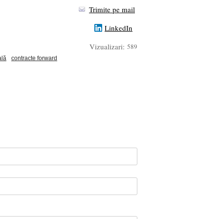
Trimite pe mail
LinkedIn
Vizualizari:
589
ală
contracte forward