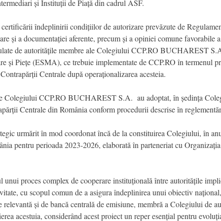
termediari și Instituții de Piață din cadrul ASF.
certificării îndeplinirii condițiilor de autorizare prevăzute de Regula
utorizare și a documentației aferente, precum și a opiniei comune favo
rmulate de autoritățile membre ale Colegiului CCP.RO BUCHAREST S.A
re și Piețe (ESMA), ce trebuie implementate de CCP.RO în termenul pr
a Contrapărții Centrale după operaționalizarea acesteia.
e ale Colegiului CCP.RO BUCHAREST S.A. au adoptat, în ședința Colegi
apărții Centrale din România conform procedurii descrise în reglement
egic urmărit în mod coordonat încă de la constituirea Colegiului, în anul
omânia pentru perioada 2023-2026, elaborată în parteneriat cu Organizaț
.
 unui proces complex de cooperare instituțională între autoritățile implica
itate, cu scopul comun de a asigura îndeplinirea unui obiectiv național, î
te relevantă și de bancă centrală de emisiune, membră a Colegiului de au
țierea acestuia, considerând acest proiect un reper esențial pentru evoluț