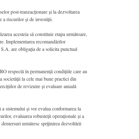
selor post-tranzacționare și la dezvoltarea
a riscurilor și de investiții.
zarea acesteia să constituie etapa următoare,
izare. Implementarea recomandărilor
A. are obligația de a solicita punctual
RO respectă în permanență condițiile care au
 societății la cele mai bune practici din
ițiilor de revizuire și evaluare anuală
 a sistemului și vor evalua conformarea la
urilor, evaluarea robusteții operaționale și a
demersuri urmăresc sprijinirea dezvoltării