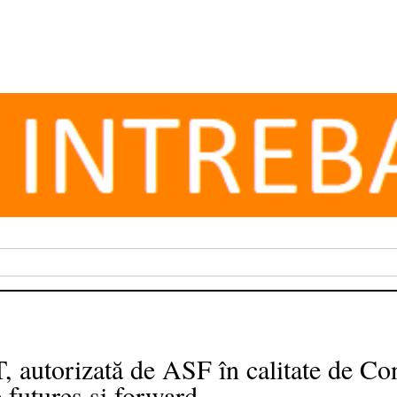
orizată de ASF în calitate de Cont
 futures și forward