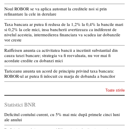
Noul ROBOR se va aplica automat la creditele noi si prin
refinantare la cele in derulare
Taxa bancara ar putea fi redusa de la 1,2% la 0,4% la bancile mari
si 0,2% la cele mici, insa bancherii avertizeaza ca indiferent de
nivelul acesteia, intermedierea financiara va scadea iar dobanzile
vor creste
Raiffeisen anunta ca activitatea bancii a incetinit substantial din
cauza taxei bancare; strategia va fi reevaluata, nu vor mai fi
acordate credite cu dobanzi mici
Tariceanu anunta un acord de principiu privind taxa bancara:
ROBOR-ul ar putea fi inlocuit cu marja de dobanda a bancilor
Toate stirile
Statistici BNR
Deficitul contului curent, cu 5% mai mic după primele cinci luni
ale anului