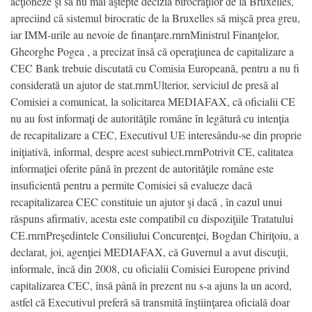
acţioneze şi să nu mai aştepte decizia birocraţilor de la Bruxelles,
apreciind că sistemul birocratic de la Bruxelles să mişcă prea greu,
iar IMM-urile au nevoie de finanţare.rnrnMinistrul Finanţelor,
Gheorghe Pogea , a precizat însă că operaţiunea de capitalizare a
CEC Bank trebuie discutată cu Comisia Europeană, pentru a nu fi
considerată un ajutor de stat.rnrnUlterior, serviciul de presă al
Comisiei a comunicat, la solicitarea MEDIAFAX, că oficialii CE
nu au fost informaţi de autorităţile române în legătură cu intenţia
de recapitalizare a CEC, Executivul UE interesându-se din proprie
iniţiativă, informal, despre acest subiect.rnrnPotrivit CE, calitatea
informaţiei oferite până în prezent de autorităţile române este
insuficientă pentru a permite Comisiei să evalueze dacă
recapitalizarea CEC constituie un ajutor şi dacă , în cazul unui
răspuns afirmativ, acesta este compatibil cu dispoziţiile Tratatului
CE.rnrnPreşedintele Consiliului Concurenţei, Bogdan Chiriţoiu, a
declarat, joi, agenţiei MEDIAFAX, că Guvernul a avut discuţii,
informale, încă din 2008, cu oficialii Comisiei Europene privind
capitalizarea CEC, însă până în prezent nu s-a ajuns la un acord,
astfel că Executivul preferă să transmită înştiinţarea oficială doar