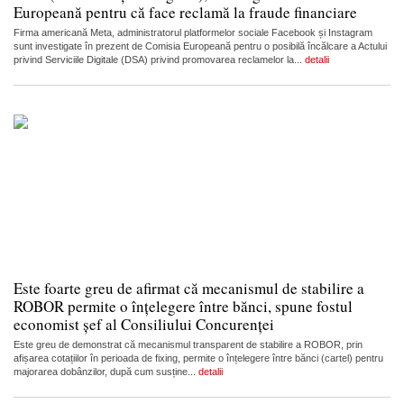
Europeană pentru că face reclamă la fraude financiare
Firma americană Meta, administratorul platformelor sociale Facebook și Instagram
sunt investigate în prezent de Comisia Europeană pentru o posibilă încălcare a Actului
privind Serviciile Digitale (DSA) privind promovarea reclamelor la...
detalii
Este foarte greu de afirmat că mecanismul de stabilire a
ROBOR permite o înțelegere între bănci, spune fostul
economist șef al Consiliului Concurenței
Este greu de demonstrat că mecanismul transparent de stabilire a ROBOR, prin
afișarea cotațiilor în perioada de fixing, permite o înțelegere între bănci (cartel) pentru
majorarea dobânzilor, după cum susține...
detalii