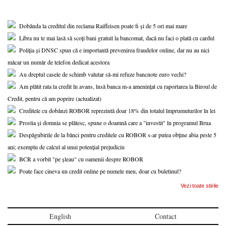
Dobânda la creditul din reclama Raiffeisen poate fi și de 5 ori mai mare
Libra nu te mai lasă să scoți bani gratuit la bancomat, dacă nu faci o plată cu cardul
Poliția și DNSC spun că e importantă prevenirea fraudelor online, dar nu au nici
măcar un număr de telefon dedicat acestora
Au dreptul casele de schimb valutar să-mi refuze bancnote euro vechi?
Am plătit rata la credit în avans, însă banca m-a amenințat cu raportarea la Biroul de
Credit, pentru că am poprire (actualizat)
Creditele cu dobânzi ROBOR reprezintă doar 18% din totalul împrumuturilor în lei
Prostia și domnia se plătesc, spune o doamnă care a "investit" în programul Brua
Despăgubirile de la bănci pentru creditele cu ROBOR s-ar putea obține abia peste 5
ani; exemplu de calcul al unui potențial prejudiciu
BCR a vorbit "pe șleau" cu oamenii despre ROBOR
Poate face cineva un credit online pe numele meu, doar cu buletinul?
Vezi toate stirile
English
Contact