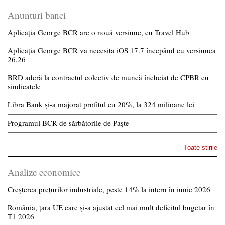
Anunturi banci
Aplicația George BCR are o nouă versiune, cu Travel Hub
Aplicația George BCR va necesita iOS 17.7 începând cu versiunea
26.26
BRD aderă la contractul colectiv de muncă încheiat de CPBR cu
sindicatele
Libra Bank și-a majorat profitul cu 20%, la 324 milioane lei
Programul BCR de sărbătorile de Paște
Toate stirile
Analize economice
Creșterea prețurilor industriale, peste 14% la intern în iunie 2026
România, țara UE care și-a ajustat cel mai mult deficitul bugetar în
T1 2026