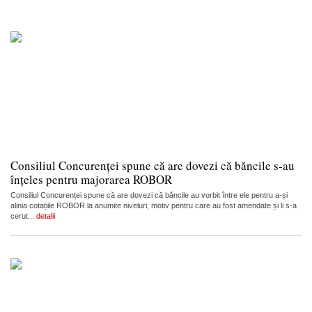
Consiliul Concurenței spune că are dovezi că băncile s-au
înțeles pentru majorarea ROBOR
Consiliul Concurenței spune că are dovezi că băncile au vorbit între ele pentru a-și
alinia cotațiile ROBOR la anumite niveluri, motiv pentru care au fost amendate și li s-a
cerut...
detalii