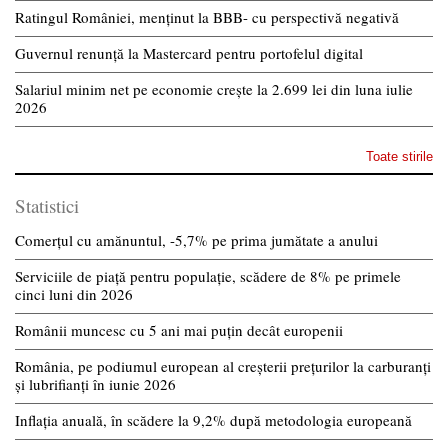
Ratingul României, menținut la BBB- cu perspectivă negativă
Guvernul renunță la Mastercard pentru portofelul digital
Salariul minim net pe economie crește la 2.699 lei din luna iulie
2026
Toate stirile
Statistici
Comerțul cu amănuntul, -5,7% pe prima jumătate a anului
Serviciile de piață pentru populație, scădere de 8% pe primele
cinci luni din 2026
Românii muncesc cu 5 ani mai puțin decât europenii
România, pe podiumul european al creșterii prețurilor la carburanți
și lubrifianți în iunie 2026
Inflația anuală, în scădere la 9,2% după metodologia europeană