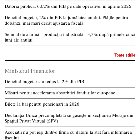
Datoria publică, 60,2% din PIB pe date operative, în aprilie 2026
Deficitul bugetar, 2% din PIB la jumătatea anului. Plățile pentru
dobânzi, mai mari decât ajustarea fiscală
Semnal de alarmă - producția industrială, -3,3% după primele cinci
luni ale anului
Toate stirile
Ministerul Finantelor
Deficitul bugetar s-a redus la 2% din PIB
Măsuri pentru accelerarea absorbției fondurilor europene
Bilete la băi pentru pensionari în 2026
Declarația Unică precompletată se găsește în secțiunea Mesaje din
Spațiul Privat Virtual (SPV)
Asociații nu pot ieși dintr-o firmă cu datorii la stat fără informarea
fiscului