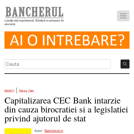
Lauda mă rușinează, fiindcă o cerșesc în
ascuns.
|
BANCI
Stirea Zilei
Capitalizarea CEC Bank intarzie
din cauza birocratiei si a legislatiei
privind ajutorul de stat
Autor:
Bancherul.ro