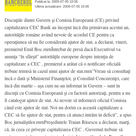
Publicat la: 2009-07-05 10:06
Ultima actualizare: 2009-07-05 10:06
Discuţiile dintre Guvern şi Comisia Europeană (CE) privind
capitalizarea CEC Bank au început încă din primăvara acestui an,
autorităţile române având nevoie de acordul CE pentru ca
operaţiunea să nu fie considerată ajutor de stat, a declarat, vineri,
premierul Emil Boc.rnrnÎntrebat de presă dacă Executivul va
anunţa “în sfârşit” autorităţile europene despre intenţia de
capitalizare a CEC , premierul a arătat că o notificare oficială
trebuie trimisă în cazul unui ajutor de stat.rnrn”Vreau să consultaţi
încă o dată şi Ministerul Finanţelor, şi Consiliul Concurenţei, care
încă din martie – aşa cum ne-au informat în Guvern – sunt în
discuţii cu Comisia Europeană şi cu factorii autorizaţi, pentru a nu
fi catalogat ajutor de stat. Ai nevoie să informezi oficial Comisia
când este ajutor de stat. Noi nu dorim ca această capitalizare a
CEC să fie ajutor de stat, pentru că atunci intrăm în deficit”, a spus
Boc jurnaliştilor.rnrnPreşedintele Traian Băsescu a declarat, marţi,
că, în ceea ce priveşte capitalizarea CEC , Guvernul trebuie să