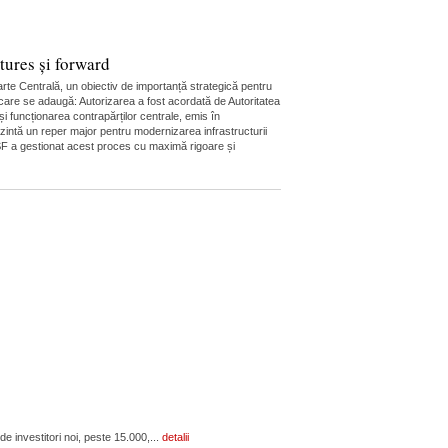
ures și forward
rte Centrală, un obiectiv de importanță strategică pentru
n care se adaugă: Autorizarea a fost acordată de Autoritatea
i funcționarea contrapărților centrale, emis în
ezintă un reper major pentru modernizarea infrastructurii
 ASF a gestionat acest proces cu maximă rigoare și
 investitori noi, peste 15.000,...
detalii