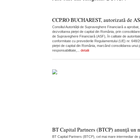
CCP.RO BUCHAREST, autorizată de ASF în
Consiliul Autorității de Supraveghere Financiară a aprobat
dezvoltarea pieței de capital din România, prin consolidare
de Supraveghere Financiară (ASF), în calitate de autoritate
conformitate cu prevederile Regulamentului (UE) nr. 648/20
pieței de capital din România, marcând consolidarea unui pi
responsabilitate,...
detalii
BT Capital Partners (BTCP) anunță un n
BT Capital Partners (BTCP), cel mai mare intermediar de pe