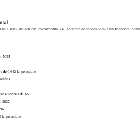
ntal
a a 100% din acțiunile Investimental S.A., societate de servicii de investiții financiare, conf
în 2025
e de 0,642 lei pe acțiune
odifica
iare autorizata de ASF
ui 2022
RIR
 lei pe actiune