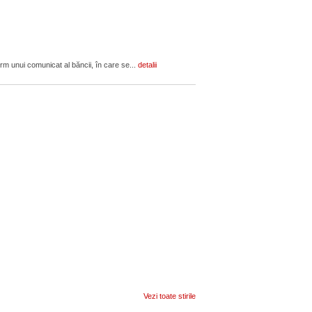
orm unui comunicat al băncii, în care se...
detalii
Vezi toate stirile