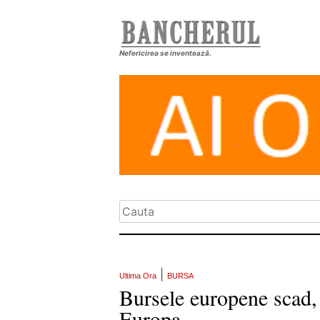
Nefericirea se inventează.
|
Ultima Ora
BURSA
Bursele europene scad, 
Europa