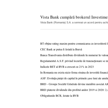
Vista Bank cumpără brokerul Investime
Vista Bank (Romania) S.A. a semnat un acord pentru achiziți
BT obține rating maxim pentru comunicarea cu investitorii 
CEC Bank ar putea fi listată la Bursă
Banca Transilvania distribuie dividende în numerar în valoar
Regulamentul A.S.F. privind locurile de tranzacționare se m
Indicele BET al BVB a crescut cu 21% in 2023
In Romania nu exista nicio firma straina de investitii financ
ASF: Evoluția pieței de capital în primele șase luni ale anul
BRD - Groupe Société Générale devine membru asociat A
BRD plateste dividende din profitul anilor 2019 si 2020: 2,4
Obligatiunile BCR, listate la BVB