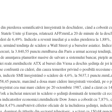
 din pierderea semnificativă înregistrată în deschidere, când a coborât c
ă Statele Unite şi Europa, relatează AFP.rnrnLa 20 de minute de la desc
erderi de 6,49%. Indicele a revenit imediat şi a redus pierderea la 1,88%
e, urmând tendinţa de scădere a Wall Street şi a burselor asiatice. Indi
 miercuri, la 3.840,55 puncte.rnrnBursa din Paris a urmat aceeaşi tendin
 de anunţarea planurilor masive de salvare a sistemului bancar, pieţele au
iei reale.rnrnIndicele ATX al bursei din Viena a deschis şedinţa de joi 
ii se confruntă cu căderi, din cauza temerilor privind o posibilă recesi
oşu, indicele SMI înregistrând o scădere de 4,6%, la 5637,1 puncte.rnrnLa
458,45 puncte, marcând a doua mare cădere înregistrată vreodată, pe o pi
registrat cea mai mare cădere pe 20 octombrie 1987, când a căzut cu 1
 a încheiat miercuri în scădere o şedinţă dominată de temerile că econ
ă a indicatorilor economici.rnrnIndicele Dow Jones a coborât cu 7,87%, 
dut 8,47%.rnrnPotrivit cifrelor oficiale de la închiderea şedinţei, indice
, dominat de titlurile din sectorul tehnologic, a scăzut cu 150,68 punc