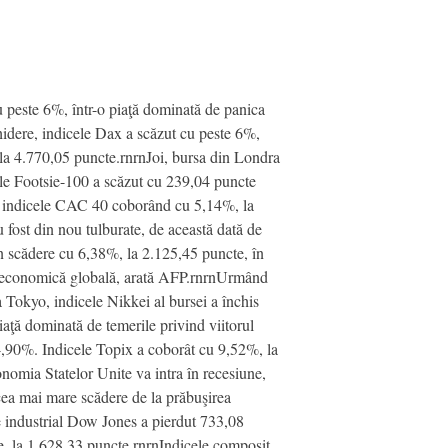
u peste 6%, într-o piaţă dominată de panica
hidere, indicele Dax a scăzut cu peste 6%,
, la 4.770,05 puncte.rnrnJoi, bursa din Londra
cele Footsie-100 a scăzut cu 239,04 puncte
ţă, indicele CAC 40 coborând cu 5,14%, la
 fost din nou tulburate, de această dată de
în scădere cu 6,38%, la 2.125,45 puncte, în
une economică globală, arată AFP.rnrnUrmând
 Tokyo, indicele Nikkei al bursei a închis
aţă dominată de temerile privind viitorul
4,90%. Indicele Topix a coborât cu 9,52%, la
omia Statelor Unite va intra în recesiune,
cea mai mare scădere de la prăbuşirea
le industrial Dow Jones a pierdut 733,08
te, la 1.628,33 puncte.rnrnIndicele composit