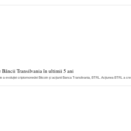
e Băncii Transilvania în ultimii 5 ani
ație a evoluției criptomonedei Bitcoin și acțiunii Banca Transilvania, BTRL. Acțiunea BTRL a cr