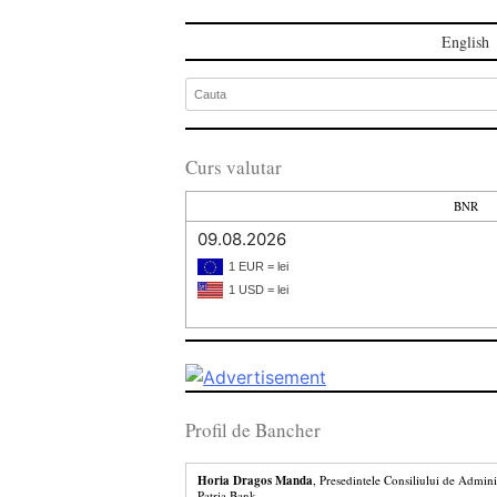
English
Curs valutar
BNR
09.08.2026
1 EUR = lei
1 USD = lei
Profil de Bancher
Horia Dragos Manda
, Presedintele Consiliului de Admini
Patria Bank