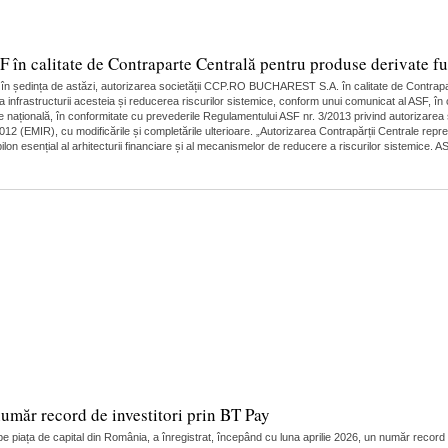
 calitate de Contraparte Centrală pentru produse derivate fut
, în ședința de astăzi, autorizarea societății CCP.RO BUCHAREST S.A. în calitate de Contrapa
a infrastructurii acesteia și reducerea riscurilor sistemice, conform unui comunicat al ASF, î
 națională, în conformitate cu prevederile Regulamentului ASF nr. 3/2013 privind autorizarea ș
12 (EMIR), cu modificările și completările ulterioare. „Autorizarea Contrapărții Centrale repr
lon esențial al arhitecturii financiare și al mecanismelor de reducere a riscurilor sistemice.
umăr record de investitori prin BT Pay
 piața de capital din România, a înregistrat, începând cu luna aprilie 2026, un număr record de