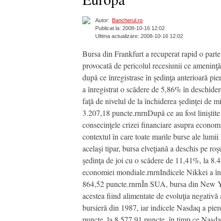
Autor:
Bancherul.ro
Publicat la: 2008-10-16 12:02
Ultima actualizare: 2008-10-16 12:02
Bursa din Frankfurt a recuperat rapid o parte
provocată de pericolul recesiunii ce ameninţ
după ce înregistrase în şedinţa anterioară pi
a înregistrat o scădere de 5,86% în deschider
faţă de nivelul de la închiderea şedinţei de
3.207,18 puncte.rnrnDupă ce au fost liniştite
consecinţele crizei financiare asupra econom
contextul în care toate marile burse ale lum
acelaşi tipar, bursa elveţiană a deschis pe r
şedinţa de joi cu o scădere de 11,41%, la 8.
economiei mondiale.rnrnIndicele Nikkei a în
864,52 puncte.rnrnÎn SUA, bursa din New York
acestea fiind alimentate de evoluţia negativ
bursieră din 1987, iar indicele Nasdaq a pier
puncte, la 8.577,91 puncte, în timp ce Nasdaq