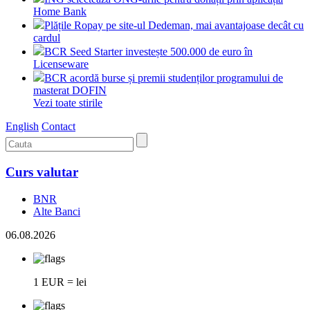
Home Bank
Plățile Ropay pe site-ul Dedeman, mai avantajoase decât cu
cardul
BCR Seed Starter investește 500.000 de euro în
Licenseware
BCR acordă burse și premii studenților programului de
masterat DOFIN
Vezi toate stirile
English
Contact
Curs valutar
BNR
Alte Banci
06.08.2026
1 EUR = lei