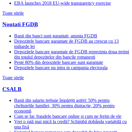
EBA launches 2018 EU-wide transparency exercise
Toate stirile
Noutati FGDB
Banii din banci sunt garantati, anunta FGDB
Depozitele bancare garantate de FGDB au crescut cu 13
miliarde lei
Depozitele bancare garantate de FGDB reprezinta doua treimi
din totalul depozitelor din bancile romanesti
Peste 80% din depozitele bancare sunt garantate
Depozitele bancare nu intra in campania electorala
Toate stirile
CSALB
Banii din salariu trebuie împărțiți astfel: 50% pentru
cheltuielile familiei, 30% pentru distracție, 20% pentru
economii
Cum se fac fraudele bancare online și cum ne ferim de ele
Vrei o rată mai mică la credit? Schimbă dobânda variabilă cu
una fixă