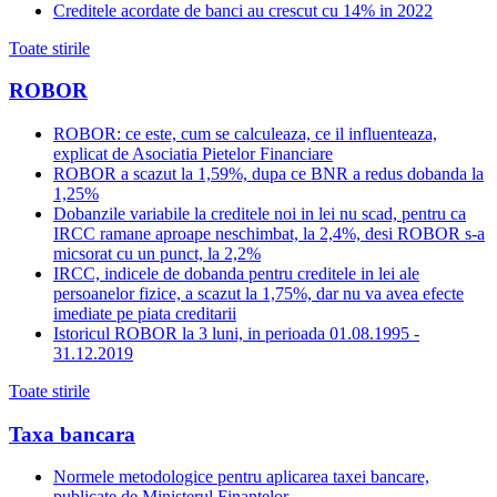
Creditele acordate de banci au crescut cu 14% in 2022
Toate stirile
ROBOR
ROBOR: ce este, cum se calculeaza, ce il influenteaza,
explicat de Asociatia Pietelor Financiare
ROBOR a scazut la 1,59%, dupa ce BNR a redus dobanda la
1,25%
Dobanzile variabile la creditele noi in lei nu scad, pentru ca
IRCC ramane aproape neschimbat, la 2,4%, desi ROBOR s-a
micsorat cu un punct, la 2,2%
IRCC, indicele de dobanda pentru creditele in lei ale
persoanelor fizice, a scazut la 1,75%, dar nu va avea efecte
imediate pe piata creditarii
Istoricul ROBOR la 3 luni, in perioada 01.08.1995 -
31.12.2019
Toate stirile
Taxa bancara
Normele metodologice pentru aplicarea taxei bancare,
publicate de Ministerul Finantelor