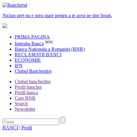
Niciun preț nu e prea mare pentru a te avea pe tine însuți.
PRIMA PAGINA
NOU
Intreaba Banca
Banca Nationala a Romaniei (BNR)
RECLAMATII BANCI
ECONOMIE
IFN
Clubul Bancherilor
Clubul bancherilor
Profil bancher
Profil banca
Curs BNR
Search
Newsletter
BANCI
|
Profil