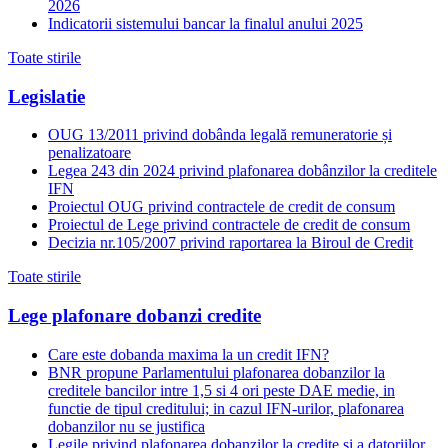
2026
Indicatorii sistemului bancar la finalul anului 2025
Toate stirile
Legislatie
OUG 13/2011 privind dobânda legală remuneratorie și
penalizatoare
Legea 243 din 2024 privind plafonarea dobânzilor la creditele
IFN
Proiectul OUG privind contractele de credit de consum
Proiectul de Lege privind contractele de credit de consum
Decizia nr.105/2007 privind raportarea la Biroul de Credit
Toate stirile
Lege plafonare dobanzi credite
Care este dobanda maxima la un credit IFN?
BNR propune Parlamentului plafonarea dobanzilor la
creditele bancilor intre 1,5 si 4 ori peste DAE medie, in
functie de tipul creditului; in cazul IFN-urilor, plafonarea
dobanzilor nu se justifica
Legile privind plafonarea dobanzilor la credite si a datoriilor