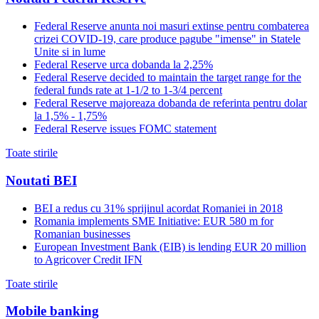
Federal Reserve anunta noi masuri extinse pentru combaterea
crizei COVID-19, care produce pagube "imense" in Statele
Unite si in lume
Federal Reserve urca dobanda la 2,25%
Federal Reserve decided to maintain the target range for the
federal funds rate at 1-1/2 to 1-3/4 percent
Federal Reserve majoreaza dobanda de referinta pentru dolar
la 1,5% - 1,75%
Federal Reserve issues FOMC statement
Toate stirile
Noutati BEI
BEI a redus cu 31% sprijinul acordat Romaniei in 2018
Romania implements SME Initiative: EUR 580 m for
Romanian businesses
European Investment Bank (EIB) is lending EUR 20 million
to Agricover Credit IFN
Toate stirile
Mobile banking