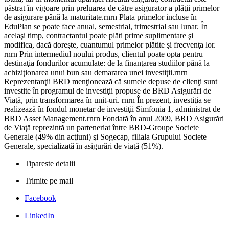
păstrat în vigoare prin preluarea de către asigurator a plăţii primelor
de asigurare până la maturitate.rnrn Plata primelor incluse în
EduPlan se poate face anual, semestrial, trimestrial sau lunar. În
acelaşi timp, contractantul poate plăti prime suplimentare şi
modifica, dacă doreşte, cuantumul primelor plătite şi frecvenţa lor.
rnrn Prin intermediul noului produs, clientul poate opta pentru
destinaţia fondurilor acumulate: de la finanţarea studiilor până la
achiziţionarea unui bun sau demararea unei investiţii.rnrn
Reprezentanţii BRD menţionează că sumele depuse de clienţi sunt
investite în programul de investiţii propuse de BRD Asigurări de
Viaţă, prin transformarea în unit-uri. rnrn În prezent, investiţia se
realizează în fondul monetar de investiţii Simfonia 1, administrat de
BRD Asset Management.rnrn Fondată în anul 2009, BRD Asigurări
de Viaţă reprezintă un parteneriat între BRD-Groupe Societe
Generale (49% din acţiuni) şi Sogecap, filiala Grupului Societe
Generale, specializată în asigurări de viaţă (51%).
Tipareste detalii
Trimite pe mail
Facebook
LinkedIn