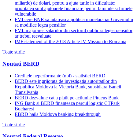
miliarde) de dolari, pentru a ajuta tarile in dificultate;
prioritatea sunt ajutoarele financiare pentru familiile si firmele
vulnerabile
FMI cere BNR sa intareasca politica monetara iar Guvernului
sa modifice legea pensiilor
FMI: majorarea salariilor din sectorul public si legea pensiilor
ar trebui reevaluate
IMF statement of the 2018 Article IV Mission to Romania
Toate stirile
Noutati BERD
Creditele neperformante (npl) - statistici BERD
BERD este ingrijorata de investigatia autoritatilor din
Republica Moldova la Victoria Bank, subsidiara Bancii
Transilvania
BERD dezvaluie cat a platit pe actiunile Piraeus Bank
ING Bank si BERD finanteaza parcul logistic CTPark
Bucharest
EBRD hails Moldova banking breakthrough
Toate stirile
Noutati Federal Reserve