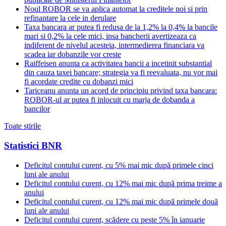
Noul ROBOR se va aplica automat la creditele noi si prin
refinantare la cele in derulare
Taxa bancara ar putea fi redusa de la 1,2% la 0,4% la bancile
mari si 0,2% la cele mici, insa bancherii avertizeaza ca
indiferent de nivelul acesteia, intermedierea financiara va
scadea iar dobanzile vor creste
Raiffeisen anunta ca activitatea bancii a incetinit substantial
din cauza taxei bancare; strategia va fi reevaluata, nu vor mai
fi acordate credite cu dobanzi mici
Tariceanu anunta un acord de principiu privind taxa bancara:
ROBOR-ul ar putea fi inlocuit cu marja de dobanda a
bancilor
Toate stirile
Statistici BNR
Deficitul contului curent, cu 5% mai mic după primele cinci
luni ale anului
Deficitul contului curent, cu 12% mai mic după prima treime a
anului
Deficitul contului curent, cu 12% mai mic după primele două
luni ale anului
Deficitul contului curent, scădere cu peste 5% în ianuarie