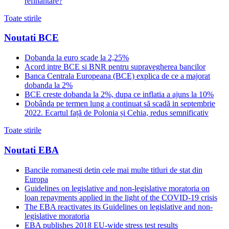
refinantare?
Toate stirile
Noutati BCE
Dobanda la euro scade la 2,25%
Acord intre BCE si BNR pentru supravegherea bancilor
Banca Centrala Europeana (BCE) explica de ce a majorat
dobanda la 2%
BCE creste dobanda la 2%, dupa ce inflatia a ajuns la 10%
Dobânda pe termen lung a continuat să scadă in septembrie
2022. Ecartul față de Polonia și Cehia, redus semnificativ
Toate stirile
Noutati EBA
Bancile romanesti detin cele mai multe titluri de stat din
Europa
Guidelines on legislative and non-legislative moratoria on
loan repayments applied in the light of the COVID-19 crisis
The EBA reactivates its Guidelines on legislative and non-
legislative moratoria
EBA publishes 2018 EU-wide stress test results