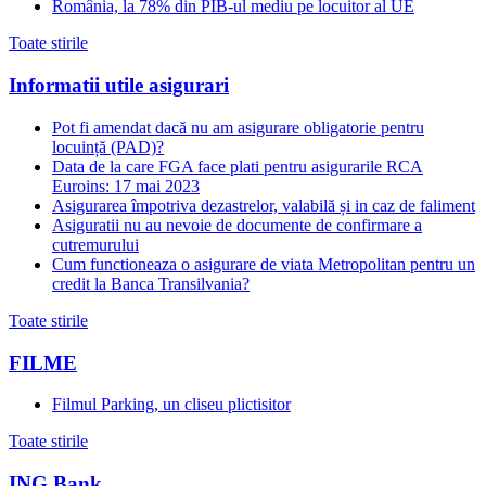
România, la 78% din PIB-ul mediu pe locuitor al UE
Toate stirile
Informatii utile asigurari
Pot fi amendat dacă nu am asigurare obligatorie pentru
locuință (PAD)?
Data de la care FGA face plati pentru asigurarile RCA
Euroins: 17 mai 2023
Asigurarea împotriva dezastrelor, valabilă și in caz de faliment
Asiguratii nu au nevoie de documente de confirmare a
cutremurului
Cum functioneaza o asigurare de viata Metropolitan pentru un
credit la Banca Transilvania?
Toate stirile
FILME
Filmul Parking, un cliseu plictisitor
Toate stirile
ING Bank