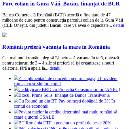
Parc eolian în Gura Văii, Bacău, finanțat de BCR
Banca Comercială Română (BCR) acordă o finanțare de 47
milioane de euro pentru construcția parcului eolian de la Gura Văii
(CEE Onești), din județul Bacău, care va avea o capacitate...
detalii
Românii preferă vacanța la mare în România
Cei mai mulți români aleg să își petreacă vacanța în țară, optează
pentru sejururi de 3 – 4 zile și preferă să își organizeze singuri
călătoria, fără a apela la...
detalii
Zi suplimentară de concediu pentru angajații Provident
care-și cresc singuri copiii
Ce litigii are BRD cu Protecția Consumatorilor (ANPC)
Blocul Prima Solis, finanțat de Banca Transilvania
Cu Round up din BT Pay primești dobândă de 3% în
contul de economii
Povara ratelor la credite determină mai mulți români să
ceară ajutorul CSALB
BT România ETF a generat un profit de peste 20%
ING selectează ONG-urile pentru donații prin aplicația