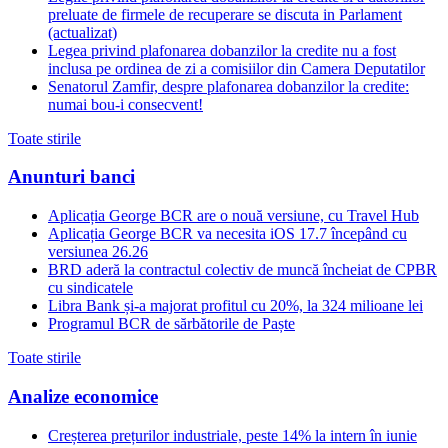
preluate de firmele de recuperare se discuta in Parlament
(actualizat)
Legea privind plafonarea dobanzilor la credite nu a fost
inclusa pe ordinea de zi a comisiilor din Camera Deputatilor
Senatorul Zamfir, despre plafonarea dobanzilor la credite:
numai bou-i consecvent!
Toate stirile
Anunturi banci
Aplicația George BCR are o nouă versiune, cu Travel Hub
Aplicația George BCR va necesita iOS 17.7 începând cu
versiunea 26.26
BRD aderă la contractul colectiv de muncă încheiat de CPBR
cu sindicatele
Libra Bank și-a majorat profitul cu 20%, la 324 milioane lei
Programul BCR de sărbătorile de Paște
Toate stirile
Analize economice
Creșterea prețurilor industriale, peste 14% la intern în iunie