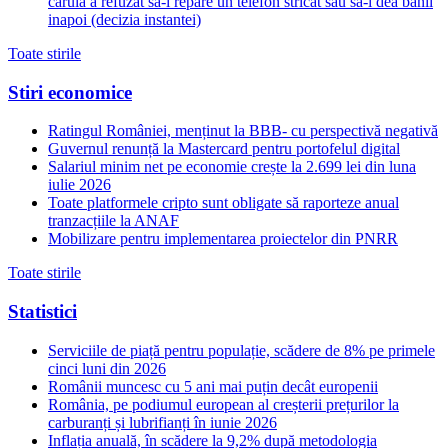
caruia a refuzat sa-i repare un telefon stricat sau sa-i dea banii
inapoi (decizia instantei)
Toate stirile
Stiri economice
Ratingul României, menținut la BBB- cu perspectivă negativă
Guvernul renunță la Mastercard pentru portofelul digital
Salariul minim net pe economie crește la 2.699 lei din luna
iulie 2026
Toate platformele cripto sunt obligate să raporteze anual
tranzacțiile la ANAF
Mobilizare pentru implementarea proiectelor din PNRR
Toate stirile
Statistici
Serviciile de piață pentru populație, scădere de 8% pe primele
cinci luni din 2026
Românii muncesc cu 5 ani mai puțin decât europenii
România, pe podiumul european al creșterii prețurilor la
carburanți și lubrifianți în iunie 2026
Inflația anuală, în scădere la 9,2% după metodologia