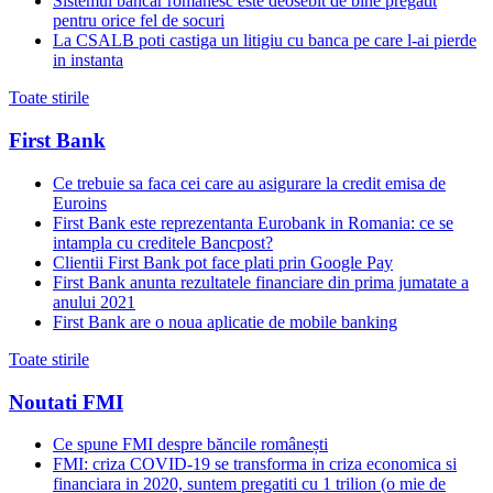
Sistemul bancar romanesc este deosebit de bine pregatit
pentru orice fel de socuri
La CSALB poti castiga un litigiu cu banca pe care l-ai pierde
in instanta
Toate stirile
First Bank
Ce trebuie sa faca cei care au asigurare la credit emisa de
Euroins
First Bank este reprezentanta Eurobank in Romania: ce se
intampla cu creditele Bancpost?
Clientii First Bank pot face plati prin Google Pay
First Bank anunta rezultatele financiare din prima jumatate a
anului 2021
First Bank are o noua aplicatie de mobile banking
Toate stirile
Noutati FMI
Ce spune FMI despre băncile românești
FMI: criza COVID-19 se transforma in criza economica si
financiara in 2020, suntem pregatiti cu 1 trilion (o mie de