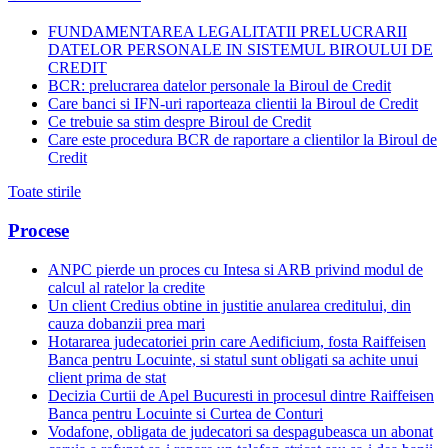
FUNDAMENTAREA LEGALITATII PRELUCRARII
DATELOR PERSONALE IN SISTEMUL BIROULUI DE
CREDIT
BCR: prelucrarea datelor personale la Biroul de Credit
Care banci si IFN-uri raporteaza clientii la Biroul de Credit
Ce trebuie sa stim despre Biroul de Credit
Care este procedura BCR de raportare a clientilor la Biroul de
Credit
Toate stirile
Procese
ANPC pierde un proces cu Intesa si ARB privind modul de
calcul al ratelor la credite
Un client Credius obtine in justitie anularea creditului, din
cauza dobanzii prea mari
Hotararea judecatoriei prin care Aedificium, fosta Raiffeisen
Banca pentru Locuinte, si statul sunt obligati sa achite unui
client prima de stat
Decizia Curtii de Apel Bucuresti in procesul dintre Raiffeisen
Banca pentru Locuinte si Curtea de Conturi
Vodafone, obligata de judecatori sa despagubeasca un abonat