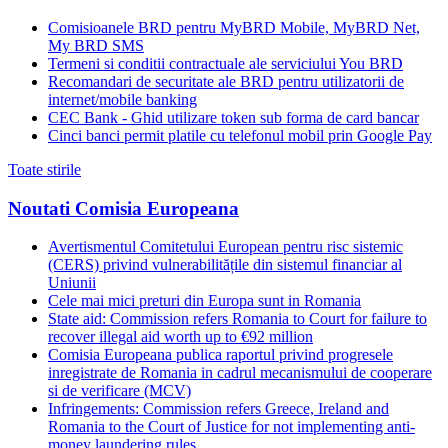
Comisioanele BRD pentru MyBRD Mobile, MyBRD Net,
My BRD SMS
Termeni si conditii contractuale ale serviciului You BRD
Recomandari de securitate ale BRD pentru utilizatorii de
internet/mobile banking
CEC Bank - Ghid utilizare token sub forma de card bancar
Cinci banci permit platile cu telefonul mobil prin Google Pay
Toate stirile
Noutati Comisia Europeana
Avertismentul Comitetului European pentru risc sistemic
(CERS) privind vulnerabilitățile din sistemul financiar al
Uniunii
Cele mai mici preturi din Europa sunt in Romania
State aid: Commission refers Romania to Court for failure to
recover illegal aid worth up to €92 million
Comisia Europeana publica raportul privind progresele
inregistrate de Romania in cadrul mecanismului de cooperare
si de verificare (MCV)
Infringements: Commission refers Greece, Ireland and
Romania to the Court of Justice for not implementing anti-
money laundering rules