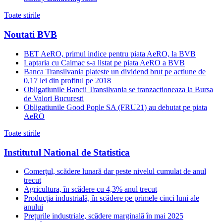
Toate stirile
Noutati BVB
BET AeRO, primul indice pentru piata AeRO, la BVB
Laptaria cu Caimac s-a listat pe piata AeRO a BVB
Banca Transilvania plateste un dividend brut pe actiune de
0,17 lei din profitul pe 2018
Obligatiunile Bancii Transilvania se tranzactioneaza la Bursa
de Valori Bucuresti
Obligatiunile Good Pople SA (FRU21) au debutat pe piata
AeRO
Toate stirile
Institutul National de Statistica
Comerțul, scădere lunară dar peste nivelul cumulat de anul
trecut
Agricultura, în scădere cu 4,3% anul trecut
Producția industrială, în scădere pe primele cinci luni ale
anului
Prețurile industriale, scădere marginală în mai 2025