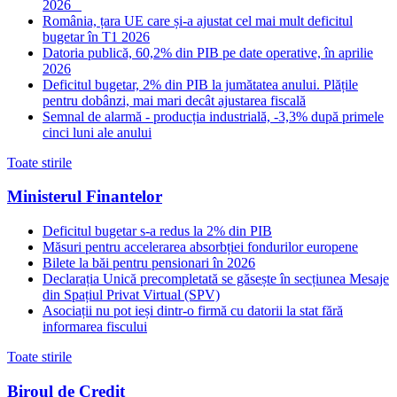
2026
România, țara UE care și-a ajustat cel mai mult deficitul
bugetar în T1 2026
Datoria publică, 60,2% din PIB pe date operative, în aprilie
2026
Deficitul bugetar, 2% din PIB la jumătatea anului. Plățile
pentru dobânzi, mai mari decât ajustarea fiscală
Semnal de alarmă - producția industrială, -3,3% după primele
cinci luni ale anului
Toate stirile
Ministerul Finantelor
Deficitul bugetar s-a redus la 2% din PIB
Măsuri pentru accelerarea absorbției fondurilor europene
Bilete la băi pentru pensionari în 2026
Declarația Unică precompletată se găsește în secțiunea Mesaje
din Spațiul Privat Virtual (SPV)
Asociații nu pot ieși dintr-o firmă cu datorii la stat fără
informarea fiscului
Toate stirile
Biroul de Credit