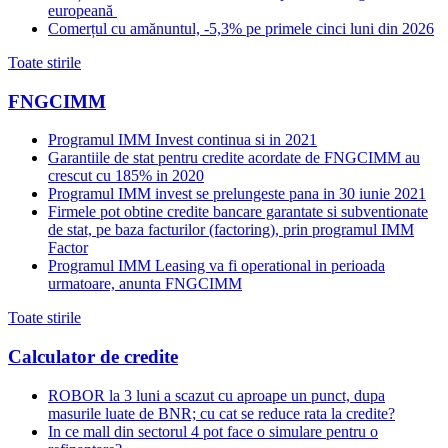
europeană
Comerțul cu amănuntul, -5,3% pe primele cinci luni din 2026
Toate stirile
FNGCIMM
Programul IMM Invest continua si in 2021
Garantiile de stat pentru credite acordate de FNGCIMM au
crescut cu 185% in 2020
Programul IMM invest se prelungeste pana in 30 iunie 2021
Firmele pot obtine credite bancare garantate si subventionate
de stat, pe baza facturilor (factoring), prin programul IMM
Factor
Programul IMM Leasing va fi operational in perioada
urmatoare, anunta FNGCIMM
Toate stirile
Calculator de credite
ROBOR la 3 luni a scazut cu aproape un punct, dupa
masurile luate de BNR; cu cat se reduce rata la credite?
In ce mall din sectorul 4 pot face o simulare pentru o