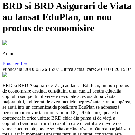
BRD si BRD Asigurari de Viata
au lansat EduPlan, un nou
produs de economisire
Autor:
Bancherul.ro
Publicat la: 2010-08-26 15:07
Ultima actualizare: 2010-08-26 15:07
BRD şi BRD Asigurări de Viaţă au lansat EduPlan, un nou produs
de economisire destinat constituirii unui capital pentru educaţia
copilului sau pentru diversele nevoi ale acestuia după vârsta
majoratului, indiferent de evenimentele neprevăzute care pot apărea,
se arată într-un comunicat de presă.rnrn EduPlan se adresează
persoanelor cu vârsta cuprinsă între 18 şi 70 de ani şi poate fi
contractat în orice unitate BRD chiar din prima zi de viaţă a
copilului beneficiar. rnrn În cazul în care clientul are nevoie de
sumele acumulate, poate solicita oricând răscumpărarea parţială sau
totală, iar în momentul apariţiei ris­cului asigurat, contractul este