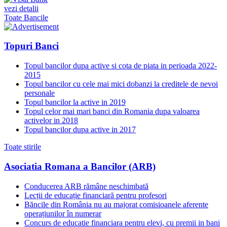
vezi detalii
Toate Bancile
Topuri Banci
Topul bancilor dupa active si cota de piata in perioada 2022-
2015
Topul bancilor cu cele mai mici dobanzi la creditele de nevoi
personale
Topul bancilor la active in 2019
Topul celor mai mari banci din Romania dupa valoarea
activelor in 2018
Topul bancilor dupa active in 2017
Toate stirile
Asociatia Romana a Bancilor (ARB)
Conducerea ARB rămâne neschimbată
Lecții de educație financiară pentru profesori
Băncile din România nu au majorat comisioanele aferente
operațiunilor în numerar
Concurs de educatie financiara pentru elevi, cu premii in bani