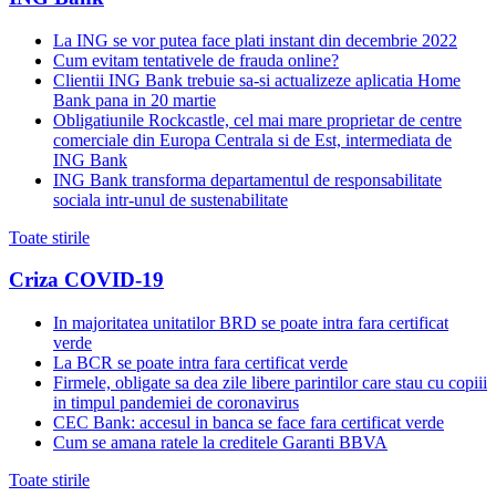
La ING se vor putea face plati instant din decembrie 2022
Cum evitam tentativele de frauda online?
Clientii ING Bank trebuie sa-si actualizeze aplicatia Home
Bank pana in 20 martie
Obligatiunile Rockcastle, cel mai mare proprietar de centre
comerciale din Europa Centrala si de Est, intermediata de
ING Bank
ING Bank transforma departamentul de responsabilitate
sociala intr-unul de sustenabilitate
Toate stirile
Criza COVID-19
In majoritatea unitatilor BRD se poate intra fara certificat
verde
La BCR se poate intra fara certificat verde
Firmele, obligate sa dea zile libere parintilor care stau cu copiii
in timpul pandemiei de coronavirus
CEC Bank: accesul in banca se face fara certificat verde
Cum se amana ratele la creditele Garanti BBVA
Toate stirile