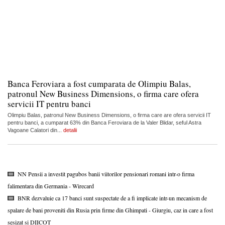
Banca Feroviara a fost cumparata de Olimpiu Balas,
patronul New Business Dimensions, o firma care ofera
servicii IT pentru banci
Olimpiu Balas, patronul New Business Dimensions, o firma care are ofera servicii IT
pentru banci, a cumparat 63% din Banca Feroviara de la Valer Blidar, seful Astra
Vagoane Calatori din...
detalii
NN Pensii a investit pagubos banii viitorilor pensionari romani intr-o firma
falimentara din Germania - Wirecard
BNR dezvaluie ca 17 banci sunt suspectate de a fi implicate intr-un mecanism de
spalare de bani proveniti din Rusia prin firme din Ghimpati - Giurgiu, caz in care a fost
sesizat si DIICOT