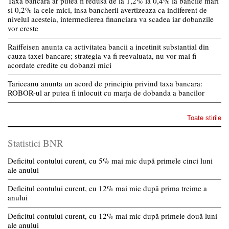
Taxa bancara ar putea fi redusa de la 1,2% la 0,4% la bancile mari
si 0,2% la cele mici, insa bancherii avertizeaza ca indiferent de
nivelul acesteia, intermedierea financiara va scadea iar dobanzile
vor creste
Raiffeisen anunta ca activitatea bancii a incetinit substantial din
cauza taxei bancare; strategia va fi reevaluata, nu vor mai fi
acordate credite cu dobanzi mici
Tariceanu anunta un acord de principiu privind taxa bancara:
ROBOR-ul ar putea fi inlocuit cu marja de dobanda a bancilor
Toate stirile
Statistici BNR
Deficitul contului curent, cu 5% mai mic după primele cinci luni
ale anului
Deficitul contului curent, cu 12% mai mic după prima treime a
anului
Deficitul contului curent, cu 12% mai mic după primele două luni
ale anului