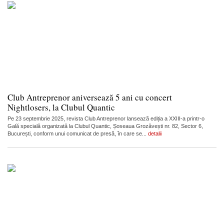
Club Antreprenor aniversează 5 ani cu concert
Nightlosers, la Clubul Quantic
Pe 23 septembrie 2025, revista Club Antreprenor lansează ediția a XXIII-a printr-o
Gală specială organizată la Clubul Quantic, Șoseaua Grozăvești nr. 82, Sector 6,
București, conform unui comunicat de presă, în care se...
detalii