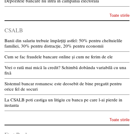
Depozitele bancare nu intra in campania electorala
Toate stirile
CSALB
Banii din salariu trebuie împărțiți astfel: 50% pentru cheltuielile
familiei, 30% pentru distracție, 20% pentru economii
Cum se fac fraudele bancare online și cum ne ferim de ele
Vrei o rată mai mică la credit? Schimbă dobânda variabilă cu una
fixă
Sistemul bancar romanesc este deosebit de bine pregatit pentru
orice fel de socuri
La CSALB poti castiga un litigiu cu banca pe care l-ai pierde in
instanta
Toate stirile