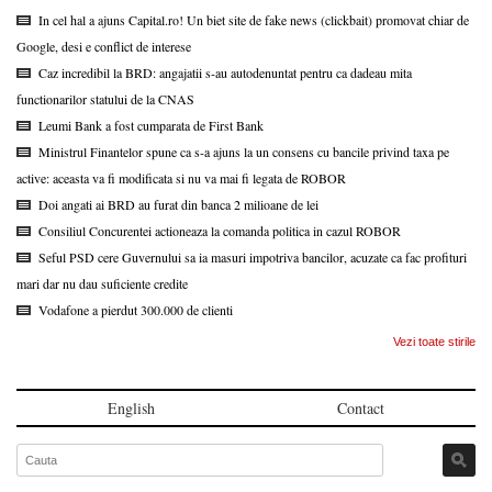
In cel hal a ajuns Capital.ro! Un biet site de fake news (clickbait) promovat chiar de
Google, desi e conflict de interese
Caz incredibil la BRD: angajatii s-au autodenuntat pentru ca dadeau mita
functionarilor statului de la CNAS
Leumi Bank a fost cumparata de First Bank
Ministrul Finantelor spune ca s-a ajuns la un consens cu bancile privind taxa pe
active: aceasta va fi modificata si nu va mai fi legata de ROBOR
Doi angati ai BRD au furat din banca 2 milioane de lei
Consiliul Concurentei actioneaza la comanda politica in cazul ROBOR
Seful PSD cere Guvernului sa ia masuri impotriva bancilor, acuzate ca fac profituri
mari dar nu dau suficiente credite
Vodafone a pierdut 300.000 de clienti
Vezi toate stirile
English
Contact