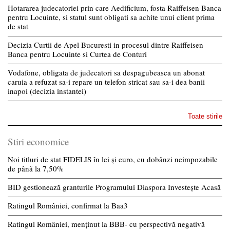
Hotararea judecatoriei prin care Aedificium, fosta Raiffeisen Banca
pentru Locuinte, si statul sunt obligati sa achite unui client prima
de stat
Decizia Curtii de Apel Bucuresti in procesul dintre Raiffeisen
Banca pentru Locuinte si Curtea de Conturi
Vodafone, obligata de judecatori sa despagubeasca un abonat
caruia a refuzat sa-i repare un telefon stricat sau sa-i dea banii
inapoi (decizia instantei)
Toate stirile
Stiri economice
Noi titluri de stat FIDELIS în lei și euro, cu dobânzi neimpozabile
de pânã la 7,50%
BID gestionează granturile Programului Diaspora Investește Acasă
Ratingul României, confirmat la Baa3
Ratingul României, menținut la BBB- cu perspectivă negativă