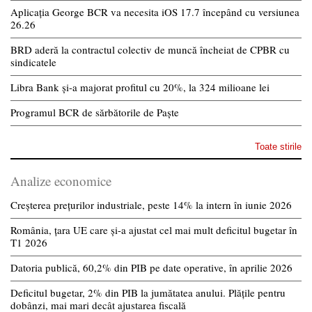
Aplicația George BCR va necesita iOS 17.7 începând cu versiunea
26.26
BRD aderă la contractul colectiv de muncă încheiat de CPBR cu
sindicatele
Libra Bank și-a majorat profitul cu 20%, la 324 milioane lei
Programul BCR de sărbătorile de Paște
Toate stirile
Analize economice
Creșterea prețurilor industriale, peste 14% la intern în iunie 2026
România, țara UE care și-a ajustat cel mai mult deficitul bugetar în
T1 2026
Datoria publică, 60,2% din PIB pe date operative, în aprilie 2026
Deficitul bugetar, 2% din PIB la jumătatea anului. Plățile pentru
dobânzi, mai mari decât ajustarea fiscală