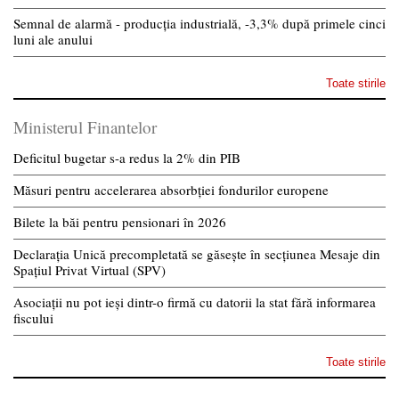
Semnal de alarmă - producția industrială, -3,3% după primele cinci
luni ale anului
Toate stirile
Ministerul Finantelor
Deficitul bugetar s-a redus la 2% din PIB
Măsuri pentru accelerarea absorbției fondurilor europene
Bilete la băi pentru pensionari în 2026
Declarația Unică precompletată se găsește în secțiunea Mesaje din
Spațiul Privat Virtual (SPV)
Asociații nu pot ieși dintr-o firmă cu datorii la stat fără informarea
fiscului
Toate stirile