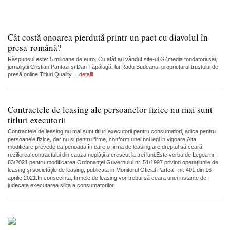
Cât costă onoarea pierdută printr-un pact cu diavolul în
presa română?
Răspunsul este: 5 milioane de euro. Cu atât au vândut site-ul G4media fondatorii săi,
jurnaliștii Cristian Pantazi și Dan Tăpălagă, lui Radu Budeanu, proprietarul trustului de
presă online Titluri Quality,...
detalii
Contractele de leasing ale persoanelor fizice nu mai sunt
titluri executorii
Contractele de leasing nu mai sunt titluri executorii pentru consumatori, adica pentru
persoanele fizice, dar nu si pentru firme, conform unei noi legi in vigoare.Alta
modificare prevede ca perioada în care o firma de leasing are dreptul să ceară
rezilierea contractului din cauza neplăţii a crescut la trei luni.Este vorba de Legea nr.
83/2021 pentru modificarea Ordonanţei Guvernului nr. 51/1997 privind operaţiunile de
leasing şi societăţile de leasing, publicata in Monitorul Oficial Partea I nr. 401 din 16
aprilie 2021.In consecinta, firmele de leasing vor trebui să ceara unei instante de
judecata executarea silita a consumatorilor.