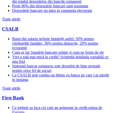
din totalul depozitelor din bancile romanesti
Peste 80% din depozitele bancare sunt garantate
Depozitele bancare nu intra in campania electorala
Toate stirile
CSALB
Banii din salariu trebuie împărțiți astfel: 50% pentru
cheltuielile familiei, 30% pentru distracție, 20% pentru
economii
Cum se fac fraudele bancare online și cum ne ferim de ele
Vrei o rată mai mică la credit? Schimbă dobânda variabilă cu
una fixă
Sistemul bancar romanesc este deosebit de bine pregatit
pentru orice fel de socuri
La CSALB poti castiga un litigiu cu banca pe care l-ai pierde
in instanta
Toate stirile
First Bank
Ce trebuie sa faca cei care au asigurare la credit emisa de
Euroins