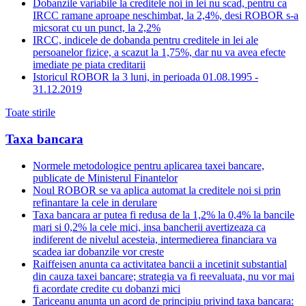
Dobanzile variabile la creditele noi in lei nu scad, pentru ca
IRCC ramane aproape neschimbat, la 2,4%, desi ROBOR s-a
micsorat cu un punct, la 2,2%
IRCC, indicele de dobanda pentru creditele in lei ale
persoanelor fizice, a scazut la 1,75%, dar nu va avea efecte
imediate pe piata creditarii
Istoricul ROBOR la 3 luni, in perioada 01.08.1995 -
31.12.2019
Toate stirile
Taxa bancara
Normele metodologice pentru aplicarea taxei bancare,
publicate de Ministerul Finantelor
Noul ROBOR se va aplica automat la creditele noi si prin
refinantare la cele in derulare
Taxa bancara ar putea fi redusa de la 1,2% la 0,4% la bancile
mari si 0,2% la cele mici, insa bancherii avertizeaza ca
indiferent de nivelul acesteia, intermedierea financiara va
scadea iar dobanzile vor creste
Raiffeisen anunta ca activitatea bancii a incetinit substantial
din cauza taxei bancare; strategia va fi reevaluata, nu vor mai
fi acordate credite cu dobanzi mici
Tariceanu anunta un acord de principiu privind taxa bancara: