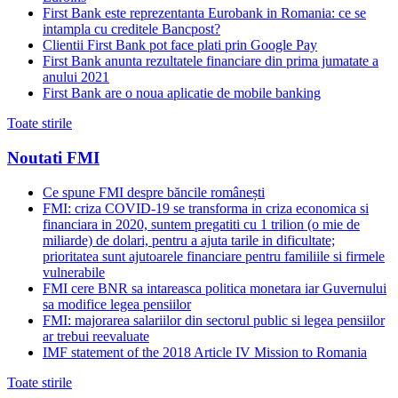
First Bank este reprezentanta Eurobank in Romania: ce se
intampla cu creditele Bancpost?
Clientii First Bank pot face plati prin Google Pay
First Bank anunta rezultatele financiare din prima jumatate a
anului 2021
First Bank are o noua aplicatie de mobile banking
Toate stirile
Noutati FMI
Ce spune FMI despre băncile românești
FMI: criza COVID-19 se transforma in criza economica si
financiara in 2020, suntem pregatiti cu 1 trilion (o mie de
miliarde) de dolari, pentru a ajuta tarile in dificultate;
prioritatea sunt ajutoarele financiare pentru familiile si firmele
vulnerabile
FMI cere BNR sa intareasca politica monetara iar Guvernului
sa modifice legea pensiilor
FMI: majorarea salariilor din sectorul public si legea pensiilor
ar trebui reevaluate
IMF statement of the 2018 Article IV Mission to Romania
Toate stirile