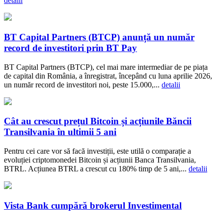
detalii
BT Capital Partners (BTCP) anunță un număr
record de investitori prin BT Pay
BT Capital Partners (BTCP), cel mai mare intermediar de pe piața
de capital din România, a înregistrat, începând cu luna aprilie 2026,
un număr record de investitori noi, peste 15.000,...
detalii
Cât au crescut prețul Bitcoin și acțiunile Băncii
Transilvania în ultimii 5 ani
Pentru cei care vor să facă investiții, este utilă o comparație a
evoluției criptomonedei Bitcoin și acțiunii Banca Transilvania,
BTRL. Acțiunea BTRL a crescut cu 180% timp de 5 ani,...
detalii
Vista Bank cumpără brokerul Investimental