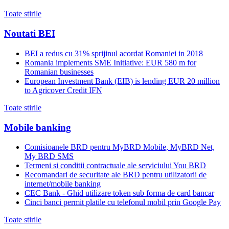
Toate stirile
Noutati BEI
BEI a redus cu 31% sprijinul acordat Romaniei in 2018
Romania implements SME Initiative: EUR 580 m for
Romanian businesses
European Investment Bank (EIB) is lending EUR 20 million
to Agricover Credit IFN
Toate stirile
Mobile banking
Comisioanele BRD pentru MyBRD Mobile, MyBRD Net,
My BRD SMS
Termeni si conditii contractuale ale serviciului You BRD
Recomandari de securitate ale BRD pentru utilizatorii de
internet/mobile banking
CEC Bank - Ghid utilizare token sub forma de card bancar
Cinci banci permit platile cu telefonul mobil prin Google Pay
Toate stirile