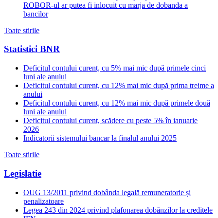
ROBOR-ul ar putea fi inlocuit cu marja de dobanda a
bancilor
Toate stirile
Statistici BNR
Deficitul contului curent, cu 5% mai mic după primele cinci
luni ale anului
Deficitul contului curent, cu 12% mai mic după prima treime a
anului
Deficitul contului curent, cu 12% mai mic după primele două
luni ale anului
Deficitul contului curent, scădere cu peste 5% în ianuarie
2026
Indicatorii sistemului bancar la finalul anului 2025
Toate stirile
Legislatie
OUG 13/2011 privind dobânda legală remuneratorie și
penalizatoare
Legea 243 din 2024 privind plafonarea dobânzilor la creditele