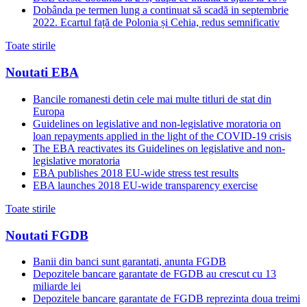
Dobânda pe termen lung a continuat să scadă in septembrie
2022. Ecartul față de Polonia și Cehia, redus semnificativ
Toate stirile
Noutati EBA
Bancile romanesti detin cele mai multe titluri de stat din
Europa
Guidelines on legislative and non-legislative moratoria on
loan repayments applied in the light of the COVID-19 crisis
The EBA reactivates its Guidelines on legislative and non-
legislative moratoria
EBA publishes 2018 EU-wide stress test results
EBA launches 2018 EU-wide transparency exercise
Toate stirile
Noutati FGDB
Banii din banci sunt garantati, anunta FGDB
Depozitele bancare garantate de FGDB au crescut cu 13
miliarde lei
Depozitele bancare garantate de FGDB reprezinta doua treimi