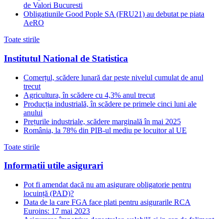
de Valori Bucuresti
Obligatiunile Good Pople SA (FRU21) au debutat pe piata
AeRO
Toate stirile
Institutul National de Statistica
Comerțul, scădere lunară dar peste nivelul cumulat de anul
trecut
Agricultura, în scădere cu 4,3% anul trecut
Producția industrială, în scădere pe primele cinci luni ale
anului
Prețurile industriale, scădere marginală în mai 2025
România, la 78% din PIB-ul mediu pe locuitor al UE
Toate stirile
Informatii utile asigurari
Pot fi amendat dacă nu am asigurare obligatorie pentru
locuință (PAD)?
Data de la care FGA face plati pentru asigurarile RCA
Euroins: 17 mai 2023