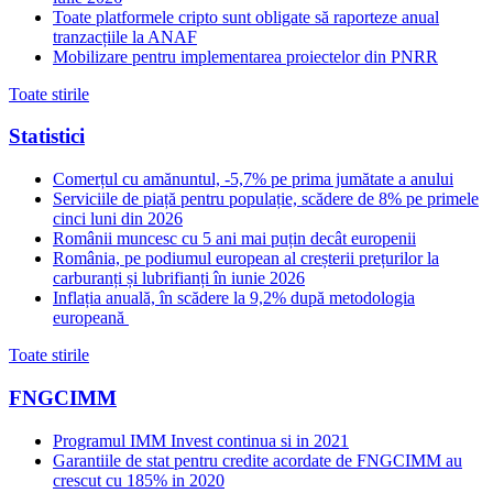
Toate platformele cripto sunt obligate să raporteze anual
tranzacțiile la ANAF
Mobilizare pentru implementarea proiectelor din PNRR
Toate stirile
Statistici
Comerțul cu amănuntul, -5,7% pe prima jumătate a anului
Serviciile de piață pentru populație, scădere de 8% pe primele
cinci luni din 2026
Românii muncesc cu 5 ani mai puțin decât europenii
România, pe podiumul european al creșterii prețurilor la
carburanți și lubrifianți în iunie 2026
Inflația anuală, în scădere la 9,2% după metodologia
europeană
Toate stirile
FNGCIMM
Programul IMM Invest continua si in 2021
Garantiile de stat pentru credite acordate de FNGCIMM au
crescut cu 185% in 2020