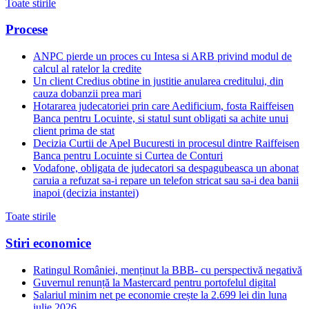
Toate stirile
Procese
ANPC pierde un proces cu Intesa si ARB privind modul de
calcul al ratelor la credite
Un client Credius obtine in justitie anularea creditului, din
cauza dobanzii prea mari
Hotararea judecatoriei prin care Aedificium, fosta Raiffeisen
Banca pentru Locuinte, si statul sunt obligati sa achite unui
client prima de stat
Decizia Curtii de Apel Bucuresti in procesul dintre Raiffeisen
Banca pentru Locuinte si Curtea de Conturi
Vodafone, obligata de judecatori sa despagubeasca un abonat
caruia a refuzat sa-i repare un telefon stricat sau sa-i dea banii
inapoi (decizia instantei)
Toate stirile
Stiri economice
Ratingul României, menținut la BBB- cu perspectivă negativă
Guvernul renunță la Mastercard pentru portofelul digital
Salariul minim net pe economie crește la 2.699 lei din luna
iulie 2026