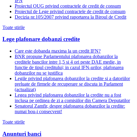
IFN
Proiectul OUG privind contractele de credit de consum
Proiectul de Lege privind contractele de credit de consum
Decizia nr.105/2007 privind raportarea la Biroul de Credit
Toate stirile
Lege plafonare dobanzi credite
Care este dobanda maxima la un credit IFN?
BNR propune Parlamentului plafonarea dobanzilor la
creditele bancilor intre 1,5 si 4 ori peste DAE medie, in
functie de tipul creditului; in cazul IFN-urilor, plafonarea
dobanzilor nu se justifica
Legile privind plafonarea dobanzilor la credite si a datoriilor
preluate de firmele de recuperare se discuta in Parlament
(actualizat)
Legea privind plafonarea dobanzilor la credite nu a fost
inclusa pe ordinea de zi a comisiilor din Camera Deputatilor
Senatorul Zamfir, despre plafonarea dobanzilor la credite:
numai bou-i consecvent!
Toate stirile
Anunturi banci