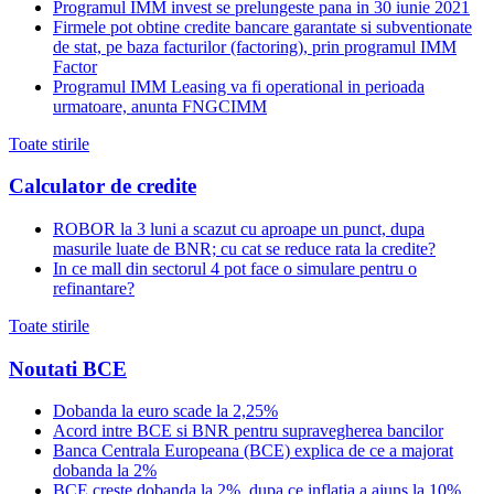
Programul IMM invest se prelungeste pana in 30 iunie 2021
Firmele pot obtine credite bancare garantate si subventionate
de stat, pe baza facturilor (factoring), prin programul IMM
Factor
Programul IMM Leasing va fi operational in perioada
urmatoare, anunta FNGCIMM
Toate stirile
Calculator de credite
ROBOR la 3 luni a scazut cu aproape un punct, dupa
masurile luate de BNR; cu cat se reduce rata la credite?
In ce mall din sectorul 4 pot face o simulare pentru o
refinantare?
Toate stirile
Noutati BCE
Dobanda la euro scade la 2,25%
Acord intre BCE si BNR pentru supravegherea bancilor
Banca Centrala Europeana (BCE) explica de ce a majorat
dobanda la 2%
BCE creste dobanda la 2%, dupa ce inflatia a ajuns la 10%