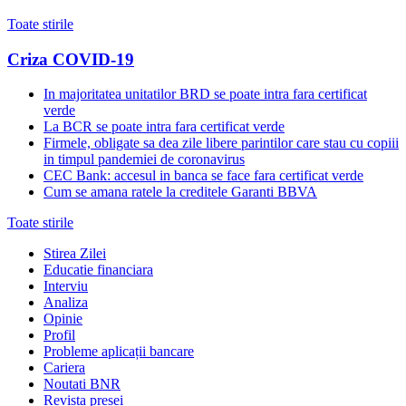
Toate stirile
Criza COVID-19
In majoritatea unitatilor BRD se poate intra fara certificat
verde
La BCR se poate intra fara certificat verde
Firmele, obligate sa dea zile libere parintilor care stau cu copiii
in timpul pandemiei de coronavirus
CEC Bank: accesul in banca se face fara certificat verde
Cum se amana ratele la creditele Garanti BBVA
Toate stirile
Stirea Zilei
Educatie financiara
Interviu
Analiza
Opinie
Profil
Probleme aplicații bancare
Cariera
Noutati BNR
Revista presei