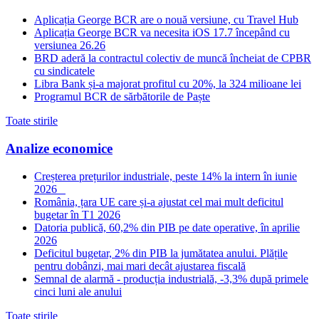
Aplicația George BCR are o nouă versiune, cu Travel Hub
Aplicația George BCR va necesita iOS 17.7 începând cu
versiunea 26.26
BRD aderă la contractul colectiv de muncă încheiat de CPBR
cu sindicatele
Libra Bank și-a majorat profitul cu 20%, la 324 milioane lei
Programul BCR de sărbătorile de Paște
Toate stirile
Analize economice
Creșterea prețurilor industriale, peste 14% la intern în iunie
2026
România, țara UE care și-a ajustat cel mai mult deficitul
bugetar în T1 2026
Datoria publică, 60,2% din PIB pe date operative, în aprilie
2026
Deficitul bugetar, 2% din PIB la jumătatea anului. Plățile
pentru dobânzi, mai mari decât ajustarea fiscală
Semnal de alarmă - producția industrială, -3,3% după primele
cinci luni ale anului
Toate stirile