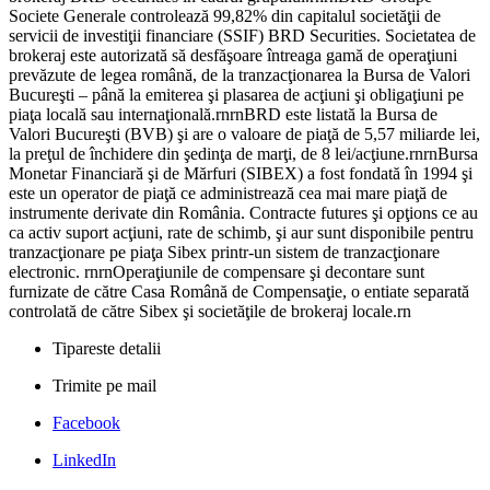
Societe Generale controlează 99,82% din capitalul societăţii de
servicii de investiţii financiare (SSIF) BRD Securities. Societatea de
brokeraj este autorizată să desfăşoare întreaga gamă de operaţiuni
prevăzute de legea română, de la tranzacţionarea la Bursa de Valori
Bucureşti – până la emiterea şi plasarea de acţiuni şi obligaţiuni pe
piaţa locală sau internaţională.rnrnBRD este listată la Bursa de
Valori Bucureşti (BVB) şi are o valoare de piaţă de 5,57 miliarde lei,
la preţul de închidere din şedinţa de marţi, de 8 lei/acţiune.rnrnBursa
Monetar Financiară şi de Mărfuri (SIBEX) a fost fondată în 1994 şi
este un operator de piaţă ce administrează cea mai mare piaţă de
instrumente derivate din România. Contracte futures şi opţions ce au
ca activ suport acţiuni, rate de schimb, şi aur sunt disponibile pentru
tranzacţionare pe piaţa Sibex printr-un sistem de tranzacţionare
electronic. rnrnOperaţiunile de compensare şi decontare sunt
furnizate de către Casa Română de Compensaţie, o entiate separată
controlată de către Sibex şi societăţile de brokeraj locale.rn
Tipareste detalii
Trimite pe mail
Facebook
LinkedIn