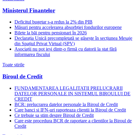
Ministerul Finantelor
Deficitul bugetar s-a redus la 2% din PIB
Măsuri pentru accelerarea absorbției fondurilor europene
Bilete la băi pentru pensionari în 2026
Declarația Unică precompletată se găsește în secțiunea Mesaje
din Spațiul Privat Virtual (SPV)
Asociații nu pot ieși dintr-o firmă cu datorii la stat fără
informarea fiscului
Toate stirile
Biroul de Credit
FUNDAMENTAREA LEGALITATII PRELUCRARII
DATELOR PERSONALE IN SISTEMUL BIROULUI DE
CREDIT
BCR: prelucrarea datelor personale la Biroul de Credit
Care banci si IFN-uri raporteaza clientii la Biroul de Credit
Ce trebuie sa stim despre Biroul de Credit
Care este procedura BCR de raportare a clientilor la Biroul de
Credit