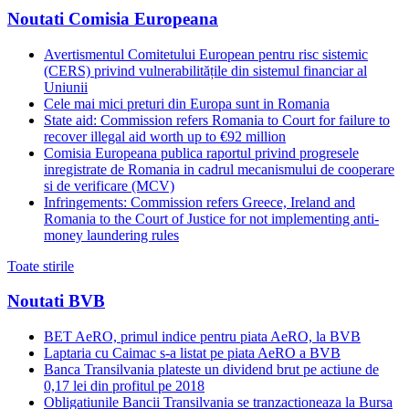
Noutati Comisia Europeana
Avertismentul Comitetului European pentru risc sistemic
(CERS) privind vulnerabilitățile din sistemul financiar al
Uniunii
Cele mai mici preturi din Europa sunt in Romania
State aid: Commission refers Romania to Court for failure to
recover illegal aid worth up to €92 million
Comisia Europeana publica raportul privind progresele
inregistrate de Romania in cadrul mecanismului de cooperare
si de verificare (MCV)
Infringements: Commission refers Greece, Ireland and
Romania to the Court of Justice for not implementing anti-
money laundering rules
Toate stirile
Noutati BVB
BET AeRO, primul indice pentru piata AeRO, la BVB
Laptaria cu Caimac s-a listat pe piata AeRO a BVB
Banca Transilvania plateste un dividend brut pe actiune de
0,17 lei din profitul pe 2018
Obligatiunile Bancii Transilvania se tranzactioneaza la Bursa