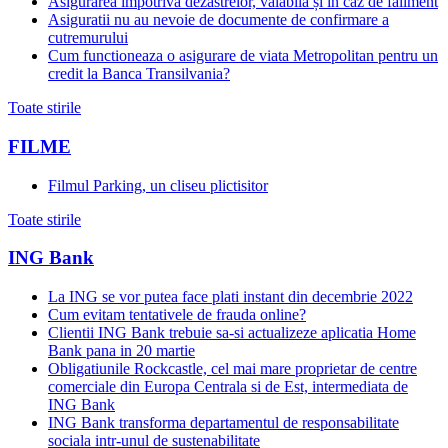
Asigurarea împotriva dezastrelor, valabilă și in caz de faliment
Asiguratii nu au nevoie de documente de confirmare a
cutremurului
Cum functioneaza o asigurare de viata Metropolitan pentru un
credit la Banca Transilvania?
Toate stirile
FILME
Filmul Parking, un cliseu plictisitor
Toate stirile
ING Bank
La ING se vor putea face plati instant din decembrie 2022
Cum evitam tentativele de frauda online?
Clientii ING Bank trebuie sa-si actualizeze aplicatia Home
Bank pana in 20 martie
Obligatiunile Rockcastle, cel mai mare proprietar de centre
comerciale din Europa Centrala si de Est, intermediata de
ING Bank
ING Bank transforma departamentul de responsabilitate
sociala intr-unul de sustenabilitate