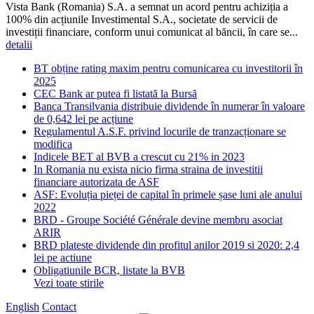
Vista Bank (Romania) S.A. a semnat un acord pentru achiziția a
100% din acțiunile Investimental S.A., societate de servicii de
investiții financiare, conform unui comunicat al băncii, în care se...
detalii
BT obține rating maxim pentru comunicarea cu investitorii în
2025
CEC Bank ar putea fi listată la Bursă
Banca Transilvania distribuie dividende în numerar în valoare
de 0,642 lei pe acțiune
Regulamentul A.S.F. privind locurile de tranzacționare se
modifica
Indicele BET al BVB a crescut cu 21% in 2023
In Romania nu exista nicio firma straina de investitii
financiare autorizata de ASF
ASF: Evoluția pieței de capital în primele șase luni ale anului
2022
BRD - Groupe Société Générale devine membru asociat
ARIR
BRD plateste dividende din profitul anilor 2019 si 2020: 2,4
lei pe actiune
Obligatiunile BCR, listate la BVB
Vezi toate stirile
English
Contact