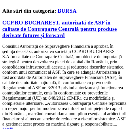
Alte stiri din categoria:
BURSA
CCP.RO BUCHAREST, autorizată de ASF în
calitate de Contraparte Centrală pentru produse
derivate futures și forward
Consiliul Autorității de Supraveghere Financiară a aprobat, în
ședința de astăzi, autorizarea societății CCP.RO BUCHAREST
S.A. în calitate de Contraparte Centrală, un obiectiv de importanță
strategică pentru dezvoltarea pieței de capital din România, prin
consolidarea infrastructurii acesteia și reducerea riscurilor sistemice,
conform unui comunicat al ASF, în care se adaugă: Autorizarea a
fost acordată de Autoritatea de Supraveghere Financiară (ASF), în
calitate de autoritate națională, în conformitate cu prevederile
Regulamentului ASF nr. 3/2013 privind autorizarea și funcționarea
contrapărților centrale, emis în conformitate cu prevederile
Regulamentului (UE) nr. 648/2012 (EMIR), cu modificările și
completările ulterioare. „Autorizarea Contrapărții Centrale reprezintă
un reper major pentru modernizarea infrastructurii pieței de capital
din România, marcând consolidarea unui pilon esențial al arhitecturii
financiare și al mecanismelor de reducere a riscurilor sistemice. ASF
a gestionat acest proces cu maximă rigoare și responsabilitate,...