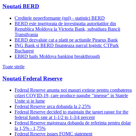
Noutati BERD
Creditele neperformante (npl) - statistici BERD
BERD este ingrijorata de investigatia autoritatilor din
Republica Moldova la Victoria Bank, subsidiara Bancii
Transilvania
BERD dezvaluie cat a platit pe actiunile Piraeus Bank
ING Bank si BERD finanteaza parcul logistic CTPark
Bucharest
EBRD hails Moldova banking breakthrough
Toate stirile
Noutati Federal Reserve
Federal Reserve anunta noi masuri extinse pentru combaterea
crizei COVID-19, care produce pagube "imense" in Statele
Unite si in lume
Federal Reserve urca dobanda la 2,25%
Federal Reserve decided to maintain the target range for the
federal funds rate at 1-1/2 to 1-3/4 percent
Federal Reserve majoreaza dobanda de referinta pentru dolar
la 1,5% - 1,75%
Federal Reserve issues FOMC statement