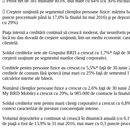
 Profit net de 381 milioane RON, mai mare cu 64% (cu 30% excluzând e
 Creştere susţinută pe segmentul clienţilor persoane fizice: mărirea b
puncte procentuale până la 17,0% la finalul lui mai 2016) şi pe depozi
cu 29%)
Piaţa internă a creditării continuă să crească moderat, dar neuniform p
încă nu dau dovadă de creştere susţinută, într-un mediu economic carac
clientelă.
Soldul creditelor nete ale Grupului BRD a crescut cu 1,7%* faţă de 30 
creşterii susţinute pe segmentul marilor clienţi corporativi.
Creditele pentru persoane fizice au crescut cu 5,5%* faţă de 30 iunie 
creditele de consum fără ipotecă (mai mari cu 25% faţă de semestrul I 
calculelor interne ale băncii.
Numărul clienţilor persoane fizice a crescut cu 2,6% faţă de 30 iunie
My BRD Mobile) a crescut cu 29%, la 985.000 de contracte la finalul 
Soldul creditelor nete pentru marii clienţi corporativi a crescut cu 6,
context caracterizat de presiuni concurenţiale intense.
Volumul depozitelor a continuat să crească în dinamică anuală (cu 6,1%*
de piaţă a fost de 13,9% la 31 mai 2016, mai mare cu 0,3 puncte procen