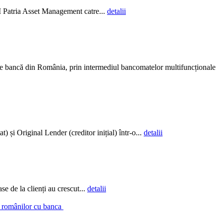
AI Patria Asset Management catre...
detalii
ce bancă din România, prin intermediul bancomatelor multifuncționale
și Original Lender (creditor inițial) într-o...
detalii
e de la clienți au crescut...
detalii
a românilor cu banca