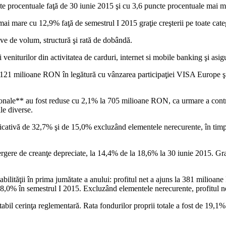
cte procentuale faţă de 30 iunie 2015 şi cu 3,6 puncte procentuale mai 
mare cu 12,9% faţă de semestrul I 2015 graţie creşterii pe toate catego
ive de volum, structură şi rată de dobândă.
veniturilor din activitatea de carduri, internet si mobile banking şi asigu
21 milioane RON în legătură cu vânzarea participaţiei VISA Europe şi câ
eraţionale** au fost reduse cu 2,1% la 705 milioane RON, ca urmare a cont
le diverse.
nificativă de 32,7% şi de 15,0% excluzând elementele nerecurente, în tim
tergere de creanţe depreciate, la 14,4% de la 18,6% la 30 iunie 2015. G
abilităţii în prima jumătate a anului: profitul net a ajuns la 381 milio
e 8,0% în semestrul I 2015. Excluzând elementele nerecurente, profitul n
bil cerinţa reglementară. Rata fondurilor proprii totale a fost de 19,1% 