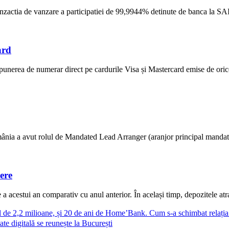
ranzactia de vanzare a participatiei de 99,9944% detinute de banca la S
ard
unerea de numerar direct pe cardurile Visa și Mastercard emise de ori
ânia a avut rolul de Mandated Lead Arranger (aranjor principal mandatat) 
ere
 acestui an comparativ cu anul anterior. În același timp, depozitele atras
al de 2,2 milioane, și 20 de ani de Home’Bank. Cum s-a schimbat relați
ate digitală se reunește la București