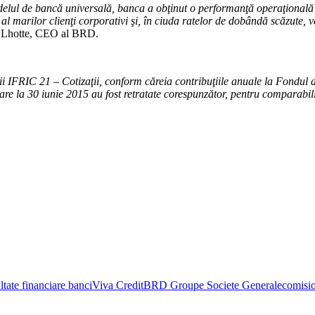
delul de bancă universală, banca a obţinut o performanţă operaţională ş
l al marilor clienţi corporativi şi, în ciuda ratelor de dobândă scăzute, 
pe Lhotte, CEO al BRD.
tării IFRIC 21 – Cotizaţii, conform căreia contribuţiile anuale la Fondu
ciare la 30 iunie 2015 au fost retratate corespunzător, pentru comparabili
ltate financiare banci
Viva Credit
BRD Groupe Societe Generale
comisi