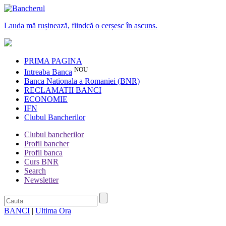
Lauda mă rușinează, fiindcă o cerșesc în ascuns.
PRIMA PAGINA
NOU
Intreaba Banca
Banca Nationala a Romaniei (BNR)
RECLAMATII BANCI
ECONOMIE
IFN
Clubul Bancherilor
Clubul bancherilor
Profil bancher
Profil banca
Curs BNR
Search
Newsletter
BANCI
|
Ultima Ora