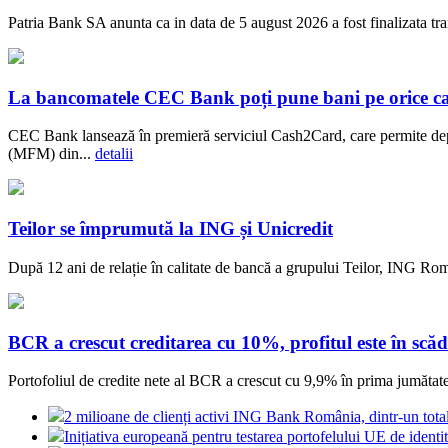
Patria Bank SA anunta ca in data de 5 august 2026 a fost finalizata t
La bancomatele CEC Bank poți pune bani pe orice c
CEC Bank lansează în premieră serviciul Cash2Card, care permite dep
(MFM) din...
detalii
Teilor se împrumută la ING și Unicredit
După 12 ani de relație în calitate de bancă a grupului Teilor, ING Rom
BCR a crescut creditarea cu 10%, profitul este în scăd
Portofoliul de credite nete al BCR a crescut cu 9,9% în prima jumătate a
2 milioane de clienți activi ING Bank România, dintr-un tot
Inițiativa europeană pentru testarea portofelului UE de identit