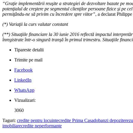
“Graţie implementării reuşite a strategiei de dezvoltare bazate pe mo
potenţialul de creştere pe segmentul clienţilor persoane fizice şi pe ce
permiţându-ne să privim cu încredere spre viitor”
, a declarat Philip
(*) Variaţii la curs valutar constant
(**) Situaţiile financiare la 30 iunie 2016 reflectă impactul interpre
înregistrate într-o singură tranşă în primul trimestru. Situaţiile finan
Tipareste detalii
Trimite pe mail
Facebook
LinkedIn
WhatsApp
Vizualizari:
3060
Taguri:
credite pentru locuinte
credite Prima Casa
dobanzi depozite
rezu
imobiliare
credite neperformante