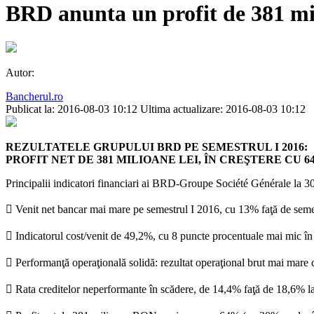
BRD anunta un profit de 381 mil
Autor:
Bancherul.ro
Publicat la: 2016-08-03 10:12
Ultima actualizare: 2016-08-03 10:12
REZULTATELE GRUPULUI BRD PE SEMESTRUL I 2016:
PROFIT NET DE 381 MILIOANE LEI, ÎN CREŞTERE CU 6
Principalii indicatori financiari ai BRD-Groupe Société Générale la 30
 Venit net bancar mai mare pe semestrul I 2016, cu 13% faţă de semest
 Indicatorul cost/venit de 49,2%, cu 8 puncte procentuale mai mic în 
 Performanţă operaţională solidă: rezultat operaţional brut mai mare
 Rata creditelor neperformante în scădere, de 14,4% faţă de 18,6% la 3