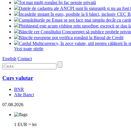
Tot mai mulți români își fac pensie privată
Datele de cadastru ale ANCPI sunt în siguranță și nu au fost 
Încasările instant în euro, posibile la 6 bănci, inclusiv CEC 
Cumpărăturile pe Emag se pot face mai simplu decât cu card
Phishingul este acum vishing prin spoofing: escrocii se dau l
Băncile cer Consiliului Concurenței să publice probele pri
Băncile europene pot verifica românii la Biroul de Credit
Cardul Multicurrency, în zece valute, util pentru călătorii în s
Vezi toate stirile
English
Contact
Curs valutar
BNR
Alte Banci
07.08.2026
1 EUR = lei