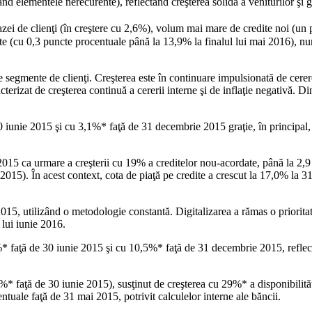
lementele nerecurente), reflectând creşterea solidă a veniturilor şi ge
azei de clienţi (în creştere cu 2,6%), volum mai mare de credite noi (un p
te (cu 0,3 puncte procentuale până la 13,9% la finalul lui mai 2016), n
e segmente de clienţi. Creşterea este în continuare impulsionată de cerer
terizat de creşterea continuă a cererii interne şi de inflaţie negativă.
iunie 2015 şi cu 3,1%* faţă de 31 decembrie 2015 graţie, în principal, c
2015 ca urmare a creşterii cu 19% a creditelor nou-acordate, până la 2,
2015). În acest context, cota de piaţă pe credite a crescut la 17,0% la 3
 2015, utilizând o metodologie constantă. Digitalizarea a rămas o priori
lui iunie 2016.
8%* faţă de 30 iunie 2015 şi cu 10,5%* faţă de 31 decembrie 2015, reflect
 faţă de 30 iunie 2015), susţinut de creşterea cu 29%* a disponibilităţi
tuale faţă de 31 mai 2015, potrivit calculelor interne ale băncii.