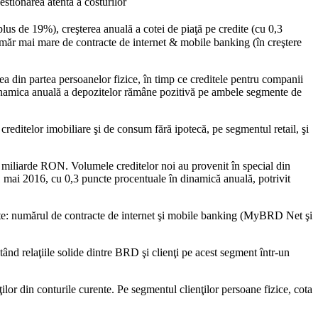
stionarea atentă a costurilor
lus de 19%), creşterea anuală a cotei de piaţă pe credite (cu 0,3
umăr mai mare de contracte de internet & mobile banking (în creştere
ea din partea persoanelor fizice, în timp ce creditele pentru companii
 Dinamica anuală a depozitelor rămâne pozitivă pe ambele segmente de
reditelor imobiliare şi de consum fără ipotecă, pe segmentul retail, şi
9 miliarde RON. Volumele creditelor noi au provenit în special din
1 mai 2016, cu 0,3 puncte procentuale în dinamică anuală, potrivit
tate: numărul de contracte de internet şi mobile banking (MyBRD Net şi
ând relaţiile solide dintre BRD şi clienţi pe acest segment într-un
lor din conturile curente. Pe segmentul clienţilor persoane fizice, cota