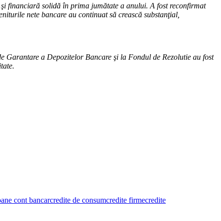
i financiară solidă în prima jumătate a anului. A fost reconfirmat
veniturile nete bancare au continuat să crească substanţial,
l de Garantare a Depozitelor Bancare şi la Fondul de Rezolutie au fost
tate.
oane cont bancar
credite de consum
credite firme
credite