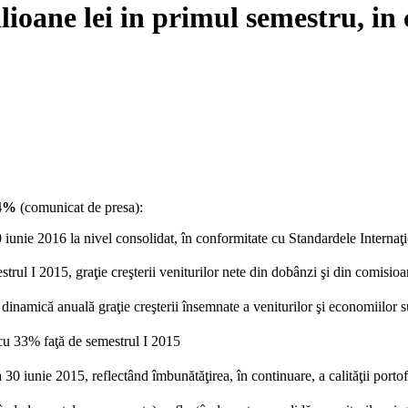
ioane lei in primul semestru, in
4%
(comunicat de presa):
 iunie 2016 la nivel consolidat, în conformitate cu Standardele Interna
rul I 2015, graţie creşterii veniturilor nete din dobânzi şi din comisio
dinamică anuală graţie creşterii însemnate a veniturilor şi economiilor 
 cu 33% faţă de semestrul I 2015
0 iunie 2015, reflectând îmbunătăţirea, în continuare, a calităţii portof