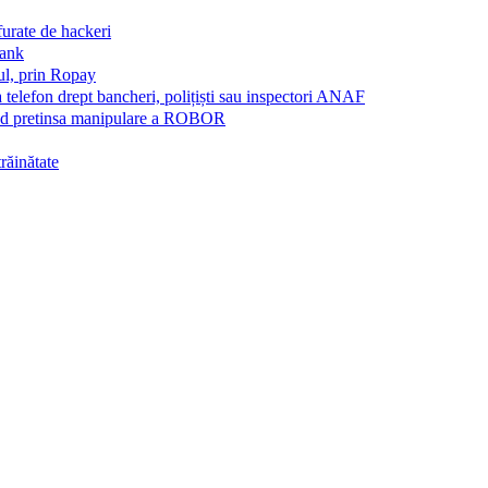
furate de hackeri
Bank
ul, prin Ropay
a telefon drept bancheri, polițiști sau inspectori ANAF
vind pretinsa manipulare a ROBOR
trăinătate