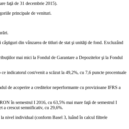
mare faţă de 31 decembrie 2015).
riile principale de venituri.
rări.
ştiguri din vânzarea de titluri de stat şi unităţi de fond. Excluzând
ribuţiilor mai mici la Fondul de Garantare a Depozitelor şi la Fondul
p ce indicatorul cost/venit a scăzut la 49,2%, cu 7,6 puncte procentuale
radul de acoperire a creditelor neperformante cu provizioane IFRS a
ane RON în semestrul I 2016, cu 63,5% mai mare faţă de semestrul I
et a crescut semnificativ, cu 29,6%.
la nivel individual (conform Basel 3, luând în calcul filtrele