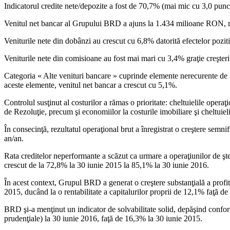
Indicatorul credite nete/depozite a fost de 70,7% (mai mic cu 3,0 pun
Venitul net bancar al Grupului BRD a ajuns la 1.434 milioane RON, mai 
Veniturile nete din dobânzi au crescut cu 6,8% datorită efectelor pozit
Veniturile nete din comisioane au fost mai mari cu 3,4% graţie creşterii 
Categoria « Alte venituri bancare » cuprinde elemente nerecurente de 1
aceste elemente, venitul net bancar a crescut cu 5,1%.
Controlul susţinut al costurilor a rămas o prioritate: cheltuielile op
de Rezoluţie, precum şi economiilor la costurile imobiliare şi cheltuieli
În consecinţă, rezultatul operaţional brut a înregistrat o creştere sem
an/an.
Rata creditelor neperformante a scăzut ca urmare a operaţiunilor de ş
crescut de la 72,8% la 30 iunie 2015 la 85,1% la 30 iunie 2016.
În acest context, Grupul BRD a generat o creştere substanţială a profit
2015, ducând la o rentabilitate a capitalurilor proprii de 12,1% faţă d
BRD şi-a menţinut un indicator de solvabilitate solid, depăşind conforta
prudenţiale) la 30 iunie 2016, faţă de 16,3% la 30 iunie 2015.